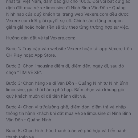
nhất tại Việt Nam, đảm bảo giữ chỗ 100%. Đối với bất cứ giao
dịch đặt mua vé xe limousine đi Ninh Bình Vân Đồn - Quảng
Ninh nào của quý khách tại trang web Vexere.com đều được
Vexere cam kết giải quyết sự cố. Chính sách tặng coupon
giảm giá hoặc hoàn tiền sẽ tùy theo từng trường hợp sự việc.
Hướng dẫn đặt vé tại Vexere.com:
Bước 1: Truy cập vào website Vexere hoặc tải app Vexere trên
CH Play hoặc App Store.
Bước 2: Chọn limousine điểm đi, điểm đến, ngày đi, sau đó
chọn “TÌM VÉ XE”.
Bước 3: Chọn hãng xe đi Vân Đồn - Quảng Ninh từ Ninh Bình
limousine, giờ khởi hành phù hợp. Bấm chọn vào khung giờ
quý khách muốn đi để tiến hành đặt vé.
Bước 4: Chọn vị trí/giường ghế, điểm đón, điểm trả và nhập
thông tin hành khách khi đặt mua vé xe limousine đi Ninh Bình
Vân Đồn - Quảng Ninh
Bước 5: Chọn hình thức thanh toán vé phù hợp và tiến hành
thanh toán vé.