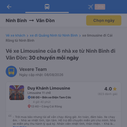
arrow_back
Tải app Vexere ngay!
Tải app Vexere
-30k
Mở app
Mở app
Nhận ưu đãi thành viên độc
-30k/ghế khi đặt vé máy bay qua
quyền
app
Ninh Bình
Vân Đồn
Chọn ngày
Vé xe khách
xe đi Quảng Ninh từ Ninh Bình
xe limousine đi Cái
Rồng từ Ninh Bình
Vé xe Limousine của 6 nhà xe từ Ninh Bình đi
Vân Đồn
: 30 chuyến mỗi ngày
Vexere Team
Ngày cập nhật: 08/08/2026
Duy Khánh Limousine
4.0
Limousine 11 chỗ
(823 đánh giá)
08:00 • Bến xe Điện Tam Cốc
4 giờ 40 phút
12:40 • Cảng Cái Rồng
- Trời mưa bão nhưng tài xế vẫn chạy đúng giờ. An toàn, đảm bảo. Xe chạy
êm. - Nhà xe nhiệt tình, tận tâm. Hỗ trợ đổi chuyến miễn phí cho mình. Nhà
xe miễn phụ thu hành lý quá ký. Nhân viên nhiệt tình, thân thiện. - Khá là