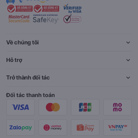
keyboard_arrow_down
Về chúng tôi
keyboard_arrow_down
Hỗ trợ
keyboard_arrow_down
Trở thành đối tác
Đối tác thanh toán