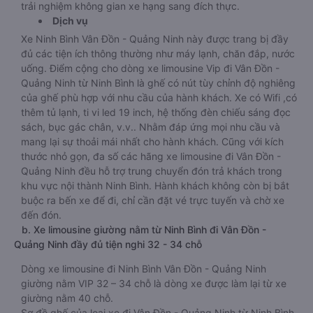
trải nghiệm không gian xe hạng sang đích thực.
Dịch vụ
Xe Ninh Bình Vân Đồn - Quảng Ninh này được trang bị đầy
đủ các tiện ích thông thường như máy lạnh, chăn đắp, nước
uống. Điểm cộng cho dòng xe limousine Vip đi Vân Đồn -
Quảng Ninh từ Ninh Bình là ghế có nút tùy chỉnh độ nghiêng
của ghế phù hợp với nhu cầu của hành khách. Xe có Wifi ,có
thêm tủ lạnh, ti vi led 19 inch, hệ thống đèn chiếu sáng đọc
sách, bục gác chân, v.v.. Nhằm đáp ứng mọi nhu cầu và
mang lại sự thoải mái nhất cho hành khách. Cũng với kích
thước nhỏ gọn, đa số các hãng xe limousine đi Vân Đồn -
Quảng Ninh đều hỗ trợ trung chuyển đón trả khách trong
khu vực nội thành Ninh Bình. Hành khách không còn bị bắt
buộc ra bến xe để đi, chỉ cần đặt vé trực tuyến và chờ xe
đến đón.
b. Xe limousine giường nằm từ Ninh Bình đi Vân Đồn -
Quảng Ninh đầy đủ tiện nghi 32 - 34 chỗ
Dòng xe limousine đi Ninh Bình Vân Đồn - Quảng Ninh
giường nằm VIP 32 – 34 chỗ là dòng xe được làm lại từ xe
giường nằm 40 chỗ.
Sơ đồ ghế của loại xe đi Vân Đồn - Quảng Ninh từ Ninh Bình