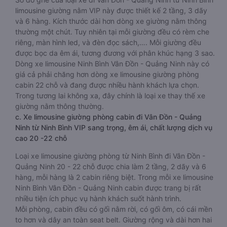
limousine giường nằm VIP này được thiết kế 2 tầng, 3 dãy
và 6 hàng. Kích thước dài hơn dòng xe giường nằm thông
thường một chút. Tuy nhiên tại mỗi giường đều có rèm che
riêng, màn hình led, và đèn đọc sách,…. Mỗi giường đều
được bọc da êm ái, tương đương với phân khúc hạng 3 sao.
Dòng xe limousine Ninh Bình Vân Đồn - Quảng Ninh này có
giá cả phải chăng hơn dòng xe limousine giường phòng
cabin 22 chỗ và đang được nhiều hành khách lựa chọn.
Trong tương lai không xa, đây chính là loại xe thay thế xe
giường nằm thông thường.
c. Xe limousine giường phòng cabin đi Vân Đồn - Quảng
Ninh từ Ninh Bình VIP sang trọng, êm ái, chất lượng dịch vụ
cao 20 -22 chỗ
Loại xe limousine giường phòng từ Ninh Bình đi Vân Đồn -
Quảng Ninh 20 - 22 chỗ được chia làm 2 tầng, 2 dãy và 6
hàng, mỗi hàng là 2 cabin riêng biệt. Trong mỗi xe limousine
Ninh Bình Vân Đồn - Quảng Ninh cabin được trang bị rất
nhiều tiện ích phục vụ hành khách suốt hành trình.
Mỗi phòng, cabin đều có gối nằm rời, có gối ôm, có cái mền
to hơn và dây an toàn seat belt. Giường rộng và dài hơn hai