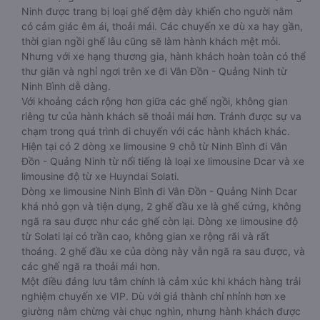
Ninh được trang bị loại ghế đệm dày khiến cho người nằm
có cảm giác êm ái, thoải mái. Các chuyến xe dù xa hay gần,
thời gian ngồi ghế lâu cũng sẽ làm hành khách mệt mỏi.
Nhưng với xe hạng thương gia, hành khách hoàn toàn có thể
thư giãn và nghỉ ngơi trên xe đi Vân Đồn - Quảng Ninh từ
Ninh Bình dễ dàng.
Với khoảng cách rộng hơn giữa các ghế ngồi, không gian
riêng tư của hành khách sẽ thoải mái hơn. Tránh được sự va
chạm trong quá trình di chuyển với các hành khách khác.
Hiện tại có 2 dòng xe limousine 9 chỗ từ Ninh Bình đi Vân
Đồn - Quảng Ninh từ nổi tiếng là loại xe limousine Dcar và xe
limousine độ từ xe Huyndai Solati.
Dòng xe limousine Ninh Bình đi Vân Đồn - Quảng Ninh Dcar
khá nhỏ gọn và tiện dụng, 2 ghế đầu xe là ghế cứng, không
ngã ra sau được như các ghế còn lại. Dòng xe limousine độ
từ Solati lại có trần cao, không gian xe rộng rãi và rất
thoáng. 2 ghế đầu xe của dòng này vẫn ngã ra sau được, và
các ghế ngã ra thoải mái hơn.
Một điều đáng lưu tâm chính là cảm xúc khi khách hàng trải
nghiệm chuyến xe VIP. Dù với giá thành chỉ nhỉnh hơn xe
giường nằm chừng vài chục nghìn, nhưng hành khách được