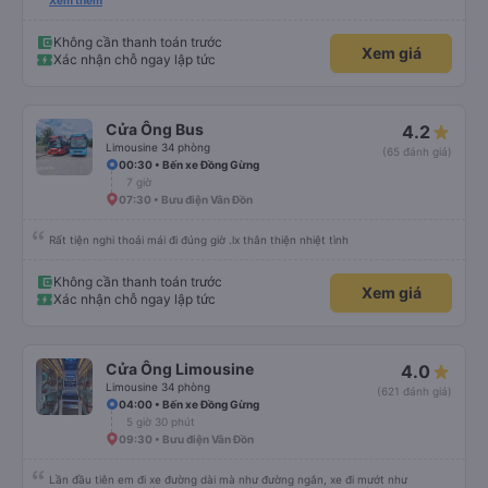
thích tài xế. Lái xe an toàn. Chu đáo, thân thiện, nhiệt tình. - Xe ngồi thoải
Xem thêm
mái, có massage, có ổ cắm sạc. - Giữa trời mưa bão, mình vẫn kịp giờ
check-in sân bay nên cho 5 sao.
Không cần thanh toán trước
Xem giá
Xác nhận chỗ ngay lập tức
Cửa Ông Bus
4.2
Limousine 34 phòng
(65 đánh giá)
00:30 • Bến xe Đồng Gừng
7 giờ
07:30 • Bưu điện Vân Đồn
Rất tiện nghi thoải mái đi đúng giờ .lx thân thiện nhiệt tình
Không cần thanh toán trước
Xem giá
Xác nhận chỗ ngay lập tức
Cửa Ông Limousine
4.0
Limousine 34 phòng
(621 đánh giá)
04:00 • Bến xe Đồng Gừng
5 giờ 30 phút
09:30 • Bưu điện Vân Đồn
Lần đầu tiên em đi xe đường dài mà như đường ngắn, xe đi mướt như