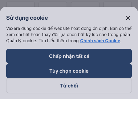
close
Sử dụng cookie
Vexere dùng cookie để website hoạt động ổn định. Bạn có thể
xem chi tiết hoặc thay đổi lựa chọn bất kỳ lúc nào trong phần
Quản lý cookie. Tìm hiểu thêm trong
Chính sách Cookie
.
Chấp nhận tất cả
Tùy chọn cookie
Từ chối
Theo dõi chúng tôi trên
Facebook
Tiktok
Youtube
Công ty TNHH Thương Mại Dịch Vụ Vexere
Địa chỉ đăng ký kinh doanh: 8C Chữ Đồng Tử, Phường Tân