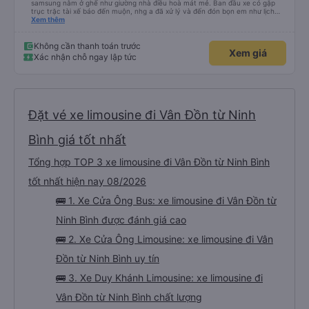
samsung nằm ở ghế như giường nhà điều hoà mát mẻ. Ban đầu xe có gặp
trục trặc tài xế báo đến muộn, nhg a đã xử lý và đến đón bọn em như lịch
trên hệ thống. Anh tài xế Văn Sĩ quá vui tính và nhiệt tình, trời mưa gió đã
Xem thêm
chở bọn e về tận nơi an toàn. 5⭐️ cho anh tài xế Văn Sĩ cùng với nhà xe. Lần
sau e mong có duyên gặp lại a ạ.
Không cần thanh toán trước
Xem giá
Xác nhận chỗ ngay lập tức
Đặt vé xe limousine đi Vân Đồn từ Ninh
Bình giá tốt nhất
Tổng hợp TOP 3 xe limousine đi Vân Đồn từ Ninh Bình
tốt nhất hiện nay 08/2026
🚌 1. Xe Cửa Ông Bus: xe limousine đi Vân Đồn từ
Ninh Bình được đánh giá cao
🚌 2. Xe Cửa Ông Limousine: xe limousine đi Vân
Đồn từ Ninh Bình uy tín
🚌 3. Xe Duy Khánh Limousine: xe limousine đi
Vân Đồn từ Ninh Bình chất lượng