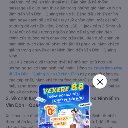
loại trên, có thể lăn lộn thoải mái. Đặc biệt là hệ thống
massage sẽ giúp bạn thư giãn trong những giờ nằm xe Ninh
Bình đến Vân Đồn - Quảng Ninh dài. Bảng điều khiển chính
nằm ngay cạnh đầu để tiện tay tuỳ chỉnh gồm: một cái nút
to đùng để gọi tiếp viên, 2 cổng USB , 1 jack cắm 3.5mm và
3 cái nút có biểu tượng nguồn dùng để tắt/mở dàn đèn
chính của buồng nằm chạy dọc trên đầu, đèn dưới chân và
màn hình tv có đầy đủ phim chuẩn HD phục vụ hành khách
giải trí trong chuyến đi từ Ninh Bình đến Vân Đồn - Quảng
Ninh.
Lưu ý 2 cabin cuối thường thiết kế nhỏ hơn phù hợp với
những người có thân hình nhỏ nhắn. Dòng
xe cabin limousine
đi Vân Đồn - Quảng Ninh từ Ninh Bình
này đang là dòng xe
cao cấp nhất, hành khách thường chọn vì sự riêng tư, thoải
mái, sang trọng và tiện nghi. Tất nhiên giá thành của loại xe
này sẽ cao hơn các loại khác.
2. Về chất lượng, review, đánh giá nhà xe Ninh Bình
Vân Đồn - Quảng Ninh limousine
Xe limousine đi Vân Đồn - Quảng Ninh từ Ninh Bình tốt nhất
được phân loại chất lượng dựa trên đánh giá từ 1 đến 5 của
khách hàng với các tiêu chí như: Chất lượng xe limousine,