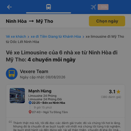
arrow_back
Tải app Vexere ngay!
Tải app Vexere
-30k
Mở app
Mở app
Nhận ưu đãi thành viên độc
-30k/ghế khi đặt vé máy bay qua
quyền
app
Ninh Hòa
Mỹ Tho
Chọn ngày
Vé xe khách
xe đi Tiền Giang từ Khánh Hòa
xe limousine đi Mỹ Tho
từ Dốc Lết Ninh Hòa
Vé xe Limousine của 6 nhà xe từ Ninh Hòa đi
Mỹ Tho
: 4 chuyến mỗi ngày
Vexere Team
Ngày cập nhật: 08/08/2026
Mạnh Hùng
3.1
Limousine 24 Phòng
(380 đánh giá)
Limousine 24 Phòng Đôi
22:25 • Bến xe Ninh Hòa
9 giờ 15 phút
07:40 • Ngã Tư Đồng Tâm
Thành thật mà nói, tôi đã đọc các đánh giá trước đó và chúng tôi hơi lo lắng.
Nhưng đó là chuyến đi xe buýt tuyệt vời nhất mà chúng tôi từng trải nghiệm.
Xe buýt khởi hành và đến đúng giờ, tài xế thân thiện, chuyến đi khá ổn (mặc