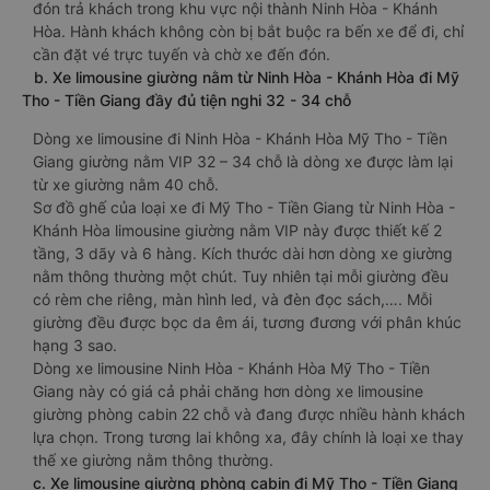
đón trả khách trong khu vực nội thành Ninh Hòa - Khánh
Hòa. Hành khách không còn bị bắt buộc ra bến xe để đi, chỉ
cần đặt vé trực tuyến và chờ xe đến đón.
b. Xe limousine giường nằm từ Ninh Hòa - Khánh Hòa đi Mỹ
Tho - Tiền Giang đầy đủ tiện nghi 32 - 34 chỗ
Dòng xe limousine đi Ninh Hòa - Khánh Hòa Mỹ Tho - Tiền
Giang giường nằm VIP 32 – 34 chỗ là dòng xe được làm lại
từ xe giường nằm 40 chỗ.
Sơ đồ ghế của loại xe đi Mỹ Tho - Tiền Giang từ Ninh Hòa -
Khánh Hòa limousine giường nằm VIP này được thiết kế 2
tầng, 3 dãy và 6 hàng. Kích thước dài hơn dòng xe giường
nằm thông thường một chút. Tuy nhiên tại mỗi giường đều
có rèm che riêng, màn hình led, và đèn đọc sách,…. Mỗi
giường đều được bọc da êm ái, tương đương với phân khúc
hạng 3 sao.
Dòng xe limousine Ninh Hòa - Khánh Hòa Mỹ Tho - Tiền
Giang này có giá cả phải chăng hơn dòng xe limousine
giường phòng cabin 22 chỗ và đang được nhiều hành khách
lựa chọn. Trong tương lai không xa, đây chính là loại xe thay
thế xe giường nằm thông thường.
c. Xe limousine giường phòng cabin đi Mỹ Tho - Tiền Giang