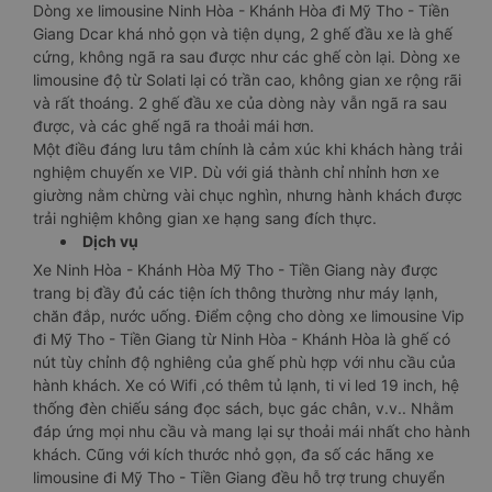
Dòng xe limousine Ninh Hòa - Khánh Hòa đi Mỹ Tho - Tiền
Giang Dcar khá nhỏ gọn và tiện dụng, 2 ghế đầu xe là ghế
cứng, không ngã ra sau được như các ghế còn lại. Dòng xe
limousine độ từ Solati lại có trần cao, không gian xe rộng rãi
và rất thoáng. 2 ghế đầu xe của dòng này vẫn ngã ra sau
được, và các ghế ngã ra thoải mái hơn.
Một điều đáng lưu tâm chính là cảm xúc khi khách hàng trải
nghiệm chuyến xe VIP. Dù với giá thành chỉ nhỉnh hơn xe
giường nằm chừng vài chục nghìn, nhưng hành khách được
trải nghiệm không gian xe hạng sang đích thực.
Dịch vụ
Xe Ninh Hòa - Khánh Hòa Mỹ Tho - Tiền Giang này được
trang bị đầy đủ các tiện ích thông thường như máy lạnh,
chăn đắp, nước uống. Điểm cộng cho dòng xe limousine Vip
đi Mỹ Tho - Tiền Giang từ Ninh Hòa - Khánh Hòa là ghế có
nút tùy chỉnh độ nghiêng của ghế phù hợp với nhu cầu của
hành khách. Xe có Wifi ,có thêm tủ lạnh, ti vi led 19 inch, hệ
thống đèn chiếu sáng đọc sách, bục gác chân, v.v.. Nhằm
đáp ứng mọi nhu cầu và mang lại sự thoải mái nhất cho hành
khách. Cũng với kích thước nhỏ gọn, đa số các hãng xe
limousine đi Mỹ Tho - Tiền Giang đều hỗ trợ trung chuyển