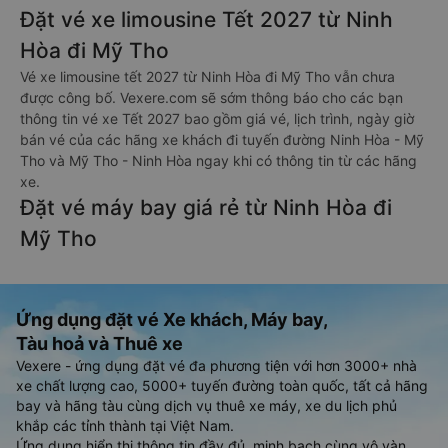
Đặt vé xe limousine Tết 2027 từ Ninh
Hòa đi Mỹ Tho
Vé xe limousine tết 2027 từ Ninh Hòa đi Mỹ Tho vẫn chưa
được công bố. Vexere.com sẽ sớm thông báo cho các bạn
thông tin vé xe Tết 2027 bao gồm giá vé, lịch trình, ngày giờ
bán vé của các hãng xe khách đi tuyến đường Ninh Hòa - Mỹ
Tho và Mỹ Tho - Ninh Hòa ngay khi có thông tin từ các hãng
xe.
Đặt vé máy bay giá rẻ từ Ninh Hòa đi
Mỹ Tho
Ứng dụng đặt vé Xe khách, Máy bay,
Tàu hoả và Thuê xe
Vexere - ứng dụng đặt vé đa phương tiện với hơn 3000+ nhà
xe chất lượng cao, 5000+ tuyến đường toàn quốc, tất cả hãng
bay và hãng tàu cùng dịch vụ thuê xe máy, xe du lịch phủ
khắp các tỉnh thành tại Việt Nam.
Ứng dụng hiển thị thông tin đầy đủ, minh bạch cùng vô vàn