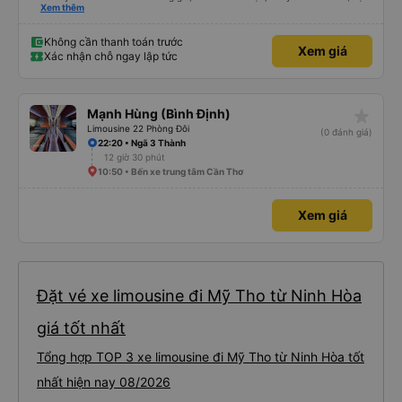
dù vẫn hơi xóc, nhưng đó là đặc trưng của Việt Nam ^^), và chỗ ngồi thoải
Xem thêm
mái. Chúng tôi thực sự rất hài lòng.
Không cần thanh toán trước
Xem giá
Xác nhận chỗ ngay lập tức
star_rate
Mạnh Hùng (Bình Định)
Limousine 22 Phòng Đôi
(0 đánh giá)
22:20 • Ngã 3 Thành
12 giờ 30 phút
10:50 • Bến xe trung tâm Cần Thơ
Xem giá
Đặt vé xe limousine đi Mỹ Tho từ Ninh Hòa
giá tốt nhất
Tổng hợp TOP 3 xe limousine đi Mỹ Tho từ Ninh Hòa tốt
nhất hiện nay 08/2026