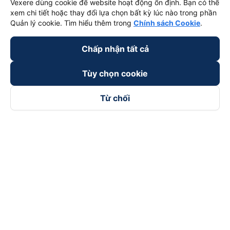
Vexere dùng cookie để website hoạt động ổn định. Bạn có thể
xem chi tiết hoặc thay đổi lựa chọn bất kỳ lúc nào trong phần
Quản lý cookie. Tìm hiểu thêm trong
Chính sách Cookie
.
Chấp nhận tất cả
Tùy chọn cookie
Từ chối
Theo dõi chúng tôi trên
Facebook
Tiktok
Youtube
Công ty TNHH Thương Mại Dịch Vụ Vexere
Địa chỉ đăng ký kinh doanh: 8C Chữ Đồng Tử, Phường Tân
Sơn Nhất, TP. Hồ Chí Minh, Việt Nam
Địa chỉ
:
Lầu 2, toà nhà H3 Circo Hoàng Diệu, 384 Hoàng Diệu,
Phường Khánh Hội, TP Hồ Chí Minh, Việt Nam
Tầng 3, toà nhà 101 Láng Hạ, 101 Láng Hạ, Phường Láng, TP.