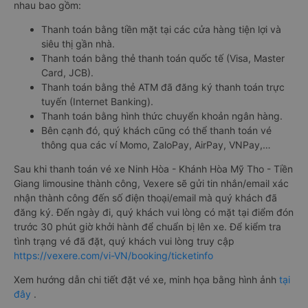
nhau bao gồm:
Thanh toán bằng tiền mặt tại các cửa hàng tiện lợi và
siêu thị gần nhà.
Thanh toán bằng thẻ thanh toán quốc tế (Visa, Master
Card, JCB).
Thanh toán bằng thẻ ATM đã đăng ký thanh toán trực
tuyến (Internet Banking).
Thanh toán bằng hình thức chuyển khoản ngân hàng.
Bên cạnh đó, quý khách cũng có thể thanh toán vé
thông qua các ví Momo, ZaloPay, AirPay, VNPay,…
Sau khi thanh toán vé xe Ninh Hòa - Khánh Hòa Mỹ Tho - Tiền
Giang limousine thành công, Vexere sẽ gửi tin nhắn/email xác
nhận thành công đến số điện thoại/email mà quý khách đã
đăng ký. Đến ngày đi, quý khách vui lòng có mặt tại điểm đón
trước 30 phút giờ khởi hành để chuẩn bị lên xe. Để kiểm tra
tình trạng vé đã đặt, quý khách vui lòng truy cập
https://vexere.com/vi-VN/booking/ticketinfo
Xem hướng dẫn chi tiết đặt vé xe, minh họa bằng hình ảnh
tại
đây
.