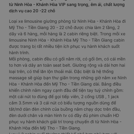
từ Ninh Hòa - Khánh Hòa VIP sang trọng, êm ái, chất lượng
dịch vụ cao 20 -22 chỗ
Loại xe limousine giường phòng từ Ninh Hòa - Khánh Hòa đi
Mỹ Tho - Tiền Giang 20 - 22 chỗ được chia làm 2 tầng, 2
dãy và 6 hàng, mỗi hàng là 2 cabin riêng biệt. Trong mỗi xe
limousine Ninh Hòa - Khánh Hòa Mỹ Tho - Tiền Giang cabin
được trang bị rất nhiều tiện ích phục vụ hành khách suốt
hành trình.
Mỗi phòng, cabin đều có gối nằm rời, có gối ôm, có cái mền
to hơn và dây an toàn seat belt. Giường rộng và dài hơn hai
loại trên, có thể lăn lộn thoải mái. Đặc biệt là hệ thống
massage sẽ giúp bạn thư giãn trong những giờ nằm xe Ninh
Hòa - Khánh Hòa đến Mỹ Tho - Tiền Giang dài. Bảng điều
khiển chính nằm ngay cạnh đầu để tiện tay tuỳ chỉnh gồm:
một cái nút to đùng để gọi tiếp viên, 2 cổng USB , 1 jack
cắm 3.5mm và 3 cái nút có biểu tượng nguồn dùng để
tắt/mở dàn đèn chính của buồng nằm chạy dọc trên đầu,
đèn dưới chân và màn hình tv có đầy đủ phim chuẩn HD
phục vụ hành khách giải trí trong chuyến đi từ Ninh Hòa -
Khánh Hòa đến Mỹ Tho - Tiền Giang.