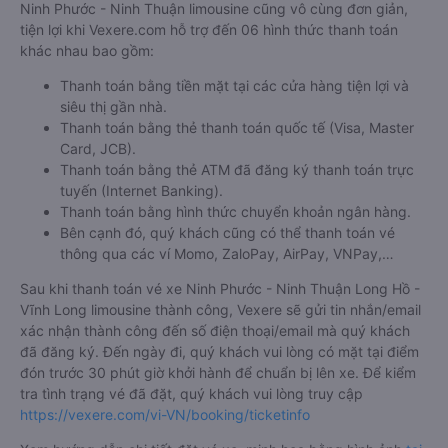
Ninh Phước - Ninh Thuận limousine cũng vô cùng đơn giản,
tiện lợi khi Vexere.com hỗ trợ đến 06 hình thức thanh toán
khác nhau bao gồm:
Thanh toán bằng tiền mặt tại các cửa hàng tiện lợi và
siêu thị gần nhà.
Thanh toán bằng thẻ thanh toán quốc tế (Visa, Master
Card, JCB).
Thanh toán bằng thẻ ATM đã đăng ký thanh toán trực
tuyến (Internet Banking).
Thanh toán bằng hình thức chuyển khoản ngân hàng.
Bên cạnh đó, quý khách cũng có thể thanh toán vé
thông qua các ví Momo, ZaloPay, AirPay, VNPay,…
Sau khi thanh toán vé xe Ninh Phước - Ninh Thuận Long Hồ -
Vĩnh Long limousine thành công, Vexere sẽ gửi tin nhắn/email
xác nhận thành công đến số điện thoại/email mà quý khách
đã đăng ký. Đến ngày đi, quý khách vui lòng có mặt tại điểm
đón trước 30 phút giờ khởi hành để chuẩn bị lên xe. Để kiểm
tra tình trạng vé đã đặt, quý khách vui lòng truy cập
https://vexere.com/vi-VN/booking/ticketinfo