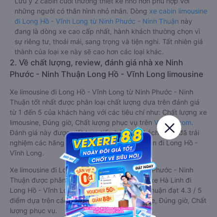
Lưu ý 2 cabin cuối thường thiết kế nhỏ hơn phù hợp với
những người có thân hình nhỏ nhắn. Dòng
xe cabin limousine
đi Long Hồ - Vĩnh Long từ Ninh Phước - Ninh Thuận
này
đang là dòng xe cao cấp nhất, hành khách thường chọn vì
sự riêng tư, thoải mái, sang trọng và tiện nghi. Tất nhiên giá
thành của loại xe này sẽ cao hơn các loại khác.
2. Về chất lượng, review, đánh giá nhà xe Ninh
Phước - Ninh Thuận Long Hồ - Vĩnh Long limousine
Xe limousine đi Long Hồ - Vĩnh Long từ Ninh Phước - Ninh
Thuận tốt nhất được phân loại chất lượng dựa trên đánh giá
từ 1 đến 5 của khách hàng với các tiêu chí như: Chất lượng xe
limousine, Đúng giờ, Chất lượng phục vụ trên
Vexere.com
.
Đánh giá này được viết trực tiếp bởi các khách hàng đã trải
nghiệm các hãng Xe Ninh Phước - Ninh Thuận đi Long Hồ -
Vĩnh Long.
Xe limousine đi Long Hồ - Vĩnh Long từ Ninh Phước - Ninh
Thuận được phân loại chất lượng tốt nhất là xe Hà Linh đi
Long Hồ - Vĩnh Long từ Ninh Phước - Ninh Thuận đạt 4.3 / 5
điểm dựa trên các tiêu chí như: Chất lượng xe, Đúng giờ, Chất
lượng phục vụ.