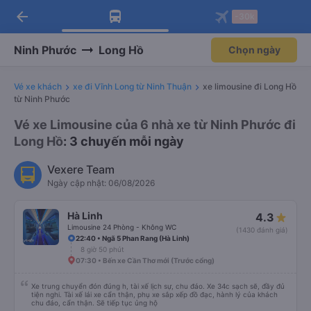
arrow_back
Tải app Vexere ngay!
Tải app Vexere
-30k
Mở app
Mở app
Nhận ưu đãi thành viên độc
-30k/ghế khi đặt vé máy bay qua
quyền
app
Ninh Phước
Long Hồ
Chọn ngày
Vé xe khách
xe đi Vĩnh Long từ Ninh Thuận
xe limousine đi Long Hồ
từ Ninh Phước
Vé xe Limousine của 6 nhà xe từ Ninh Phước đi
Long Hồ
: 3 chuyến mỗi ngày
Vexere Team
Ngày cập nhật: 06/08/2026
Hà Linh
4.3
Limousine 24 Phòng - Không WC
(1430 đánh giá)
22:40 • Ngã 5 Phan Rang (Hà Linh)
8 giờ 50 phút
07:30 • Bến xe Cần Thơ mới (Trước cổng)
Xe trung chuyển đón đúng h, tài xế lịch sự, chu đáo. Xe 34c sạch sẽ, đầy đủ
tiện nghi. Tài xế lái xe cẩn thận, phụ xe sắp xếp đồ đạc, hành lý của khách
chu đáo, cẩn thận. Sẽ tiếp tục ủng hộ