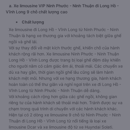
a. Xe limousine VIP Ninh Phước - Ninh Thuận đi Long Hồ -
Vĩnh Long 9 chỗ chất lượng cao
Chất lượng
Xe limousine đi Long Hồ - Vĩnh Long từ Ninh Phước - Ninh
Thuận là hạng xe thương gia với khoảng tách biệt giữa ghế
ngồi và ghế lái.
Với sự thay đổi về mặt kích thước ghế, khiến chỗ của hành
khách rộng rãi hơn. Xe limousine Ninh Phước - Ninh Thuận
Long Hồ - Vĩnh Long được trang bị loại ghế đệm dày khiến
cho người nằm có cảm giác êm ái, thoải mái. Các chuyến xe
dù xa hay gần, thời gian ngồi ghế lâu cũng sẽ làm hành
khách mệt mỏi. Nhưng với xe hạng thương gia, hành khách
hoàn toàn có thể thư giãn và nghỉ ngơi trên xe đi Long Hồ -
Vĩnh Long từ Ninh Phước - Ninh Thuận dễ dàng.
Với khoảng cách rộng hơn giữa các ghế ngồi, không gian
riêng tư của hành khách sẽ thoải mái hơn. Tránh được sự va
chạm trong quá trình di chuyển với các hành khách khác.
Hiện tại có 2 dòng xe limousine 9 chỗ từ Ninh Phước - Ninh
Thuận đi Long Hồ - Vĩnh Long từ nổi tiếng là loại xe
limousine Dcar và xe limousine độ từ xe Huyndai Solati.