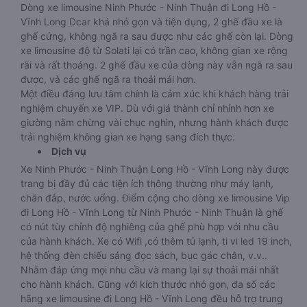
Dòng xe limousine Ninh Phước - Ninh Thuận đi Long Hồ -
Vĩnh Long Dcar khá nhỏ gọn và tiện dụng, 2 ghế đầu xe là
ghế cứng, không ngã ra sau được như các ghế còn lại. Dòng
xe limousine độ từ Solati lại có trần cao, không gian xe rộng
rãi và rất thoáng. 2 ghế đầu xe của dòng này vẫn ngã ra sau
được, và các ghế ngã ra thoải mái hơn.
Một điều đáng lưu tâm chính là cảm xúc khi khách hàng trải
nghiệm chuyến xe VIP. Dù với giá thành chỉ nhỉnh hơn xe
giường nằm chừng vài chục nghìn, nhưng hành khách được
trải nghiệm không gian xe hạng sang đích thực.
Dịch vụ
Xe Ninh Phước - Ninh Thuận Long Hồ - Vĩnh Long này được
trang bị đầy đủ các tiện ích thông thường như máy lạnh,
chăn đắp, nước uống. Điểm cộng cho dòng xe limousine Vip
đi Long Hồ - Vĩnh Long từ Ninh Phước - Ninh Thuận là ghế
có nút tùy chỉnh độ nghiêng của ghế phù hợp với nhu cầu
của hành khách. Xe có Wifi ,có thêm tủ lạnh, ti vi led 19 inch,
hệ thống đèn chiếu sáng đọc sách, bục gác chân, v.v..
Nhằm đáp ứng mọi nhu cầu và mang lại sự thoải mái nhất
cho hành khách. Cũng với kích thước nhỏ gọn, đa số các
hãng xe limousine đi Long Hồ - Vĩnh Long đều hỗ trợ trung