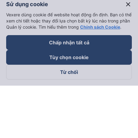
close
Sử dụng cookie
Vexere dùng cookie để website hoạt động ổn định. Bạn có thể
xem chi tiết hoặc thay đổi lựa chọn bất kỳ lúc nào trong phần
Quản lý cookie. Tìm hiểu thêm trong
Chính sách Cookie
.
Chấp nhận tất cả
Tùy chọn cookie
Từ chối
Theo dõi chúng tôi trên
Facebook
Tiktok
Youtube
Công ty TNHH Thương Mại Dịch Vụ Vexere
Địa chỉ đăng ký kinh doanh: 8C Chữ Đồng Tử, Phường Tân
Sơn Nhất, TP. Hồ Chí Minh, Việt Nam
Địa chỉ
:
Lầu 2, toà nhà H3 Circo Hoàng Diệu, 384 Hoàng Diệu,