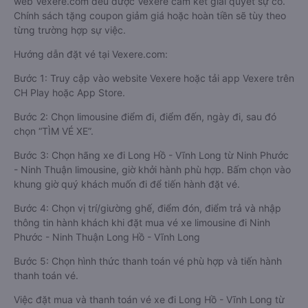
web Vexere.com đều được Vexere cam kết giải quyết sự cố.
Chính sách tặng coupon giảm giá hoặc hoàn tiền sẽ tùy theo
từng trường hợp sự việc.
Hướng dẫn đặt vé tại Vexere.com:
Bước 1: Truy cập vào website Vexere hoặc tải app Vexere trên
CH Play hoặc App Store.
Bước 2: Chọn limousine điểm đi, điểm đến, ngày đi, sau đó
chọn “TÌM VÉ XE”.
Bước 3: Chọn hãng xe đi Long Hồ - Vĩnh Long từ Ninh Phước
- Ninh Thuận limousine, giờ khởi hành phù hợp. Bấm chọn vào
khung giờ quý khách muốn đi để tiến hành đặt vé.
Bước 4: Chọn vị trí/giường ghế, điểm đón, điểm trả và nhập
thông tin hành khách khi đặt mua vé xe limousine đi Ninh
Phước - Ninh Thuận Long Hồ - Vĩnh Long
Bước 5: Chọn hình thức thanh toán vé phù hợp và tiến hành
thanh toán vé.
Việc đặt mua và thanh toán vé xe đi Long Hồ - Vĩnh Long từ