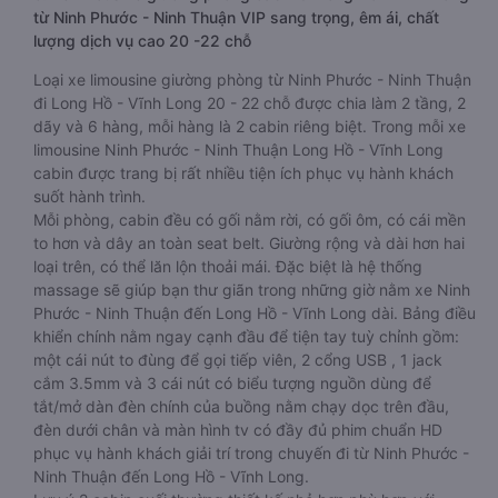
từ Ninh Phước - Ninh Thuận VIP sang trọng, êm ái, chất
lượng dịch vụ cao 20 -22 chỗ
Loại xe limousine giường phòng từ Ninh Phước - Ninh Thuận
đi Long Hồ - Vĩnh Long 20 - 22 chỗ được chia làm 2 tầng, 2
dãy và 6 hàng, mỗi hàng là 2 cabin riêng biệt. Trong mỗi xe
limousine Ninh Phước - Ninh Thuận Long Hồ - Vĩnh Long
cabin được trang bị rất nhiều tiện ích phục vụ hành khách
suốt hành trình.
Mỗi phòng, cabin đều có gối nằm rời, có gối ôm, có cái mền
to hơn và dây an toàn seat belt. Giường rộng và dài hơn hai
loại trên, có thể lăn lộn thoải mái. Đặc biệt là hệ thống
massage sẽ giúp bạn thư giãn trong những giờ nằm xe Ninh
Phước - Ninh Thuận đến Long Hồ - Vĩnh Long dài. Bảng điều
khiển chính nằm ngay cạnh đầu để tiện tay tuỳ chỉnh gồm:
một cái nút to đùng để gọi tiếp viên, 2 cổng USB , 1 jack
cắm 3.5mm và 3 cái nút có biểu tượng nguồn dùng để
tắt/mở dàn đèn chính của buồng nằm chạy dọc trên đầu,
đèn dưới chân và màn hình tv có đầy đủ phim chuẩn HD
phục vụ hành khách giải trí trong chuyến đi từ Ninh Phước -
Ninh Thuận đến Long Hồ - Vĩnh Long.