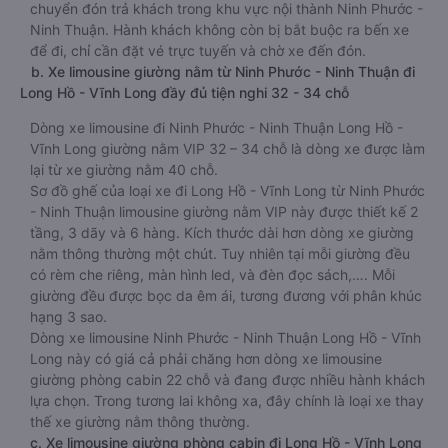
chuyển đón trả khách trong khu vực nội thành Ninh Phước -
Ninh Thuận. Hành khách không còn bị bắt buộc ra bến xe
để đi, chỉ cần đặt vé trực tuyến và chờ xe đến đón.
b. Xe limousine giường nằm từ Ninh Phước - Ninh Thuận đi
Long Hồ - Vĩnh Long đầy đủ tiện nghi 32 - 34 chỗ
Dòng xe limousine đi Ninh Phước - Ninh Thuận Long Hồ -
Vĩnh Long giường nằm VIP 32 – 34 chỗ là dòng xe được làm
lại từ xe giường nằm 40 chỗ.
Sơ đồ ghế của loại xe đi Long Hồ - Vĩnh Long từ Ninh Phước
- Ninh Thuận limousine giường nằm VIP này được thiết kế 2
tầng, 3 dãy và 6 hàng. Kích thước dài hơn dòng xe giường
nằm thông thường một chút. Tuy nhiên tại mỗi giường đều
có rèm che riêng, màn hình led, và đèn đọc sách,…. Mỗi
giường đều được bọc da êm ái, tương đương với phân khúc
hạng 3 sao.
Dòng xe limousine Ninh Phước - Ninh Thuận Long Hồ - Vĩnh
Long này có giá cả phải chăng hơn dòng xe limousine
giường phòng cabin 22 chỗ và đang được nhiều hành khách
lựa chọn. Trong tương lai không xa, đây chính là loại xe thay
thế xe giường nằm thông thường.
c. Xe limousine giường phòng cabin đi Long Hồ - Vĩnh Long