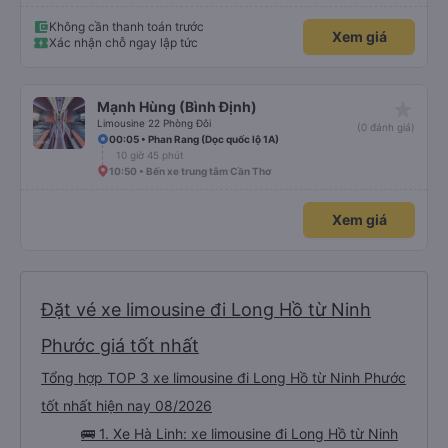
Không cần thanh toán trước
Xem giá
Xác nhận chỗ ngay lập tức
star_rate
Mạnh Hùng (Bình Định)
Limousine 22 Phòng Đôi
(0 đánh giá)
00:05 • Phan Rang (Dọc quốc lộ 1A)
10 giờ 45 phút
10:50 • Bến xe trung tâm Cần Thơ
Xem giá
Đặt vé xe limousine đi Long Hồ từ Ninh
Phước giá tốt nhất
Tổng hợp TOP 3 xe limousine đi Long Hồ từ Ninh Phước
tốt nhất hiện nay 08/2026
🚌 1. Xe Hà Linh: xe limousine đi Long Hồ từ Ninh