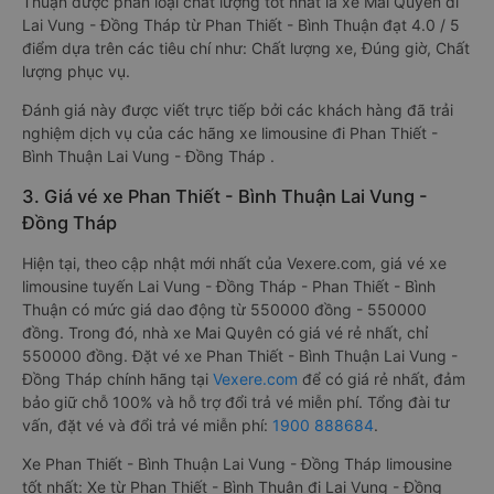
Thuận được phân loại chất lượng tốt nhất là xe Mai Quyên đi
Lai Vung - Đồng Tháp từ Phan Thiết - Bình Thuận đạt 4.0 / 5
điểm dựa trên các tiêu chí như: Chất lượng xe, Đúng giờ, Chất
lượng phục vụ.
Đánh giá này được viết trực tiếp bởi các khách hàng đã trải
nghiệm dịch vụ của các hãng xe limousine đi Phan Thiết -
Bình Thuận Lai Vung - Đồng Tháp .
3. Giá vé xe Phan Thiết - Bình Thuận Lai Vung -
Đồng Tháp
Hiện tại, theo cập nhật mới nhất của Vexere.com, giá vé xe
limousine tuyến Lai Vung - Đồng Tháp - Phan Thiết - Bình
Thuận có mức giá dao động từ 550000 đồng - 550000
đồng. Trong đó, nhà xe Mai Quyên có giá vé rẻ nhất, chỉ
550000 đồng. Đặt vé xe Phan Thiết - Bình Thuận Lai Vung -
Đồng Tháp chính hãng tại
Vexere.com
để có giá rẻ nhất, đảm
bảo giữ chỗ 100% và hỗ trợ đổi trả vé miễn phí. Tổng đài tư
vấn, đặt vé và đổi trả vé miễn phí:
1900 888684
.
Xe Phan Thiết - Bình Thuận Lai Vung - Đồng Tháp limousine
tốt nhất: Xe từ Phan Thiết - Bình Thuận đi Lai Vung - Đồng