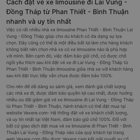
Cách đặt vé xe limousine đi Lai Vung -
Đồng Tháp từ Phan Thiết - Bình Thuận
nhanh và uy tín nhất
Việc có rất nhiều nhà xe limousine Phan Thiết - Bình Thuận Lai
Vung - Đồng Tháp giúp cho du khách có đa dạng sự lựa
chọn. Đây cũng có thể là một điều bất lợi làm cho hàng khách
không biết nên chọn nhà xe có xe limousine nào là phù hợp
với mình. Bên cạnh đó, việc đảm bảo giữ chỗ, có được chỗ
ngồi yêu thích sau khi đặt vé xe đi Lai Vung - Đồng Tháp từ
Phan Thiết - Bình Thuận limousine giữa nhà xe với khách hàng
sau khi đặt trực tiếp vẫn chưa được đảm bảo 100%.
Cho nên để dễ dàng so sánh giá, xem đánh giá chất lượng
các nhà xe đi, được đảm bảo quyền lợi cao nhất, được hưởng
nhiều ưu đãi giảm giá vé xe limousine đi Lai Vung - Đồng Tháp
từ Phan Thiết - Bình Thuận, hành khách có thể đặt mua tại
website Vexere.com- Hệ thống đặt vé xe khách chất lượng,
và uy tín nhất tại Việt Nam, đảm bảo giữ chỗ 100%. Đối với
bất cứ giao dịch đặt mua vé xe limousine đi Phan Thiết - Bình
Thuận Lai Vung - Đồng Tháp nào của quý khách tại trang
web Vexere.com đều được Vexere cam kết giải quyết sự cố.