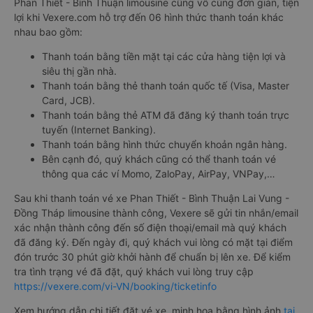
Phan Thiết - Bình Thuận limousine cũng vô cùng đơn giản, tiện
lợi khi Vexere.com hỗ trợ đến 06 hình thức thanh toán khác
nhau bao gồm:
Thanh toán bằng tiền mặt tại các cửa hàng tiện lợi và
siêu thị gần nhà.
Thanh toán bằng thẻ thanh toán quốc tế (Visa, Master
Card, JCB).
Thanh toán bằng thẻ ATM đã đăng ký thanh toán trực
tuyến (Internet Banking).
Thanh toán bằng hình thức chuyển khoản ngân hàng.
Bên cạnh đó, quý khách cũng có thể thanh toán vé
thông qua các ví Momo, ZaloPay, AirPay, VNPay,…
Sau khi thanh toán vé xe Phan Thiết - Bình Thuận Lai Vung -
Đồng Tháp limousine thành công, Vexere sẽ gửi tin nhắn/email
xác nhận thành công đến số điện thoại/email mà quý khách
đã đăng ký. Đến ngày đi, quý khách vui lòng có mặt tại điểm
đón trước 30 phút giờ khởi hành để chuẩn bị lên xe. Để kiểm
tra tình trạng vé đã đặt, quý khách vui lòng truy cập
https://vexere.com/vi-VN/booking/ticketinfo
Xem hướng dẫn chi tiết đặt vé xe, minh họa bằng hình ảnh
tại