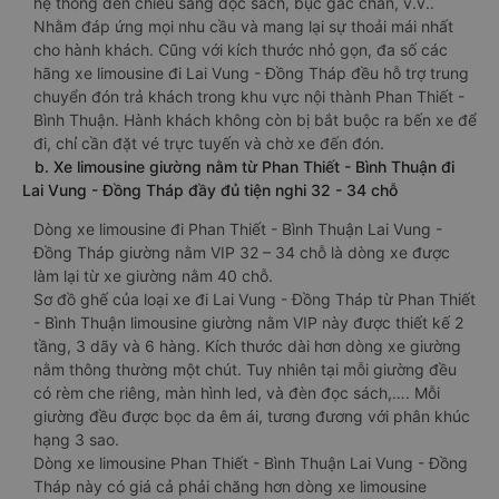
hệ thống đèn chiếu sáng đọc sách, bục gác chân, v.v..
Nhằm đáp ứng mọi nhu cầu và mang lại sự thoải mái nhất
cho hành khách. Cũng với kích thước nhỏ gọn, đa số các
hãng xe limousine đi Lai Vung - Đồng Tháp đều hỗ trợ trung
chuyển đón trả khách trong khu vực nội thành Phan Thiết -
Bình Thuận. Hành khách không còn bị bắt buộc ra bến xe để
đi, chỉ cần đặt vé trực tuyến và chờ xe đến đón.
b. Xe limousine giường nằm từ Phan Thiết - Bình Thuận đi
Lai Vung - Đồng Tháp đầy đủ tiện nghi 32 - 34 chỗ
Dòng xe limousine đi Phan Thiết - Bình Thuận Lai Vung -
Đồng Tháp giường nằm VIP 32 – 34 chỗ là dòng xe được
làm lại từ xe giường nằm 40 chỗ.
Sơ đồ ghế của loại xe đi Lai Vung - Đồng Tháp từ Phan Thiết
- Bình Thuận limousine giường nằm VIP này được thiết kế 2
tầng, 3 dãy và 6 hàng. Kích thước dài hơn dòng xe giường
nằm thông thường một chút. Tuy nhiên tại mỗi giường đều
có rèm che riêng, màn hình led, và đèn đọc sách,…. Mỗi
giường đều được bọc da êm ái, tương đương với phân khúc
hạng 3 sao.
Dòng xe limousine Phan Thiết - Bình Thuận Lai Vung - Đồng
Tháp này có giá cả phải chăng hơn dòng xe limousine