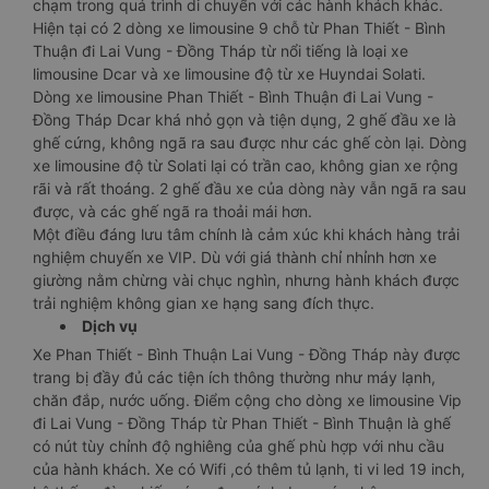
chạm trong quá trình di chuyển với các hành khách khác.
Hiện tại có 2 dòng xe limousine 9 chỗ từ Phan Thiết - Bình
Thuận đi Lai Vung - Đồng Tháp từ nổi tiếng là loại xe
limousine Dcar và xe limousine độ từ xe Huyndai Solati.
Dòng xe limousine Phan Thiết - Bình Thuận đi Lai Vung -
Đồng Tháp Dcar khá nhỏ gọn và tiện dụng, 2 ghế đầu xe là
ghế cứng, không ngã ra sau được như các ghế còn lại. Dòng
xe limousine độ từ Solati lại có trần cao, không gian xe rộng
rãi và rất thoáng. 2 ghế đầu xe của dòng này vẫn ngã ra sau
được, và các ghế ngã ra thoải mái hơn.
Một điều đáng lưu tâm chính là cảm xúc khi khách hàng trải
nghiệm chuyến xe VIP. Dù với giá thành chỉ nhỉnh hơn xe
giường nằm chừng vài chục nghìn, nhưng hành khách được
trải nghiệm không gian xe hạng sang đích thực.
Dịch vụ
Xe Phan Thiết - Bình Thuận Lai Vung - Đồng Tháp này được
trang bị đầy đủ các tiện ích thông thường như máy lạnh,
chăn đắp, nước uống. Điểm cộng cho dòng xe limousine Vip
đi Lai Vung - Đồng Tháp từ Phan Thiết - Bình Thuận là ghế
có nút tùy chỉnh độ nghiêng của ghế phù hợp với nhu cầu
của hành khách. Xe có Wifi ,có thêm tủ lạnh, ti vi led 19 inch,