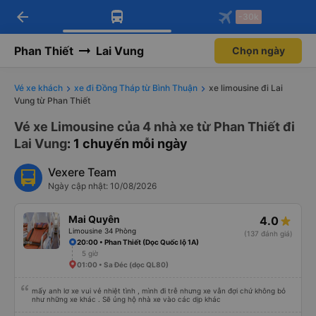
arrow_back
Tải app Vexere ngay!
Tải app Vexere
-30k
Mở app
Mở app
Nhận ưu đãi thành viên độc
-30k/ghế khi đặt vé máy bay qua
quyền
app
Phan Thiết
Lai Vung
Chọn ngày
Vé xe khách
xe đi Đồng Tháp từ Bình Thuận
xe limousine đi Lai
Vung từ Phan Thiết
Vé xe Limousine của 4 nhà xe từ Phan Thiết đi
Lai Vung
: 1 chuyến mỗi ngày
Vexere Team
Ngày cập nhật: 10/08/2026
Mai Quyên
4.0
Limousine 34 Phòng
(137 đánh giá)
20:00 • Phan Thiết (Dọc Quốc lộ 1A)
5 giờ
01:00 • Sa Đéc (dọc QL80)
mấy anh lơ xe vui vẻ nhiệt tình , mình đi trễ nhưng xe vẫn đợi chứ không bỏ
như những xe khác . Sẽ ủng hộ nhà xe vào các dịp khác