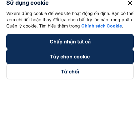
close
Sử dụng cookie
Vexere dùng cookie để website hoạt động ổn định. Bạn có thể
xem chi tiết hoặc thay đổi lựa chọn bất kỳ lúc nào trong phần
Quản lý cookie. Tìm hiểu thêm trong
Chính sách Cookie
.
Chấp nhận tất cả
Tùy chọn cookie
Từ chối
Theo dõi chúng tôi trên
Facebook
Tiktok
Youtube
Công ty TNHH Thương Mại Dịch Vụ Vexere
Địa chỉ đăng ký kinh doanh: 8C Chữ Đồng Tử, Phường Tân
Sơn Nhất, TP. Hồ Chí Minh, Việt Nam
Địa chỉ
:
Lầu 2, toà nhà H3 Circo Hoàng Diệu, 384 Hoàng Diệu,
Phường Khánh Hội, TP Hồ Chí Minh, Việt Nam