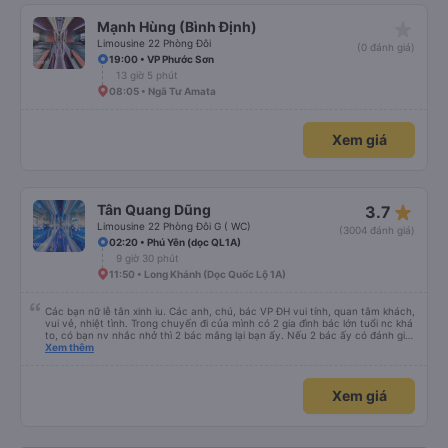
star_rate
Mạnh Hùng (Bình Định)
Limousine 22 Phòng Đôi
(0 đánh giá)
19:00 • VP Phước Sơn
13 giờ 5 phút
08:05 • Ngã Tư Amata
Xem giá
star_rate
Tân Quang Dũng
3.7
Limousine 22 Phòng Đôi G ( WC)
(3004 đánh giá)
02:20 • Phú Yên (dọc QL1A)
9 giờ 30 phút
11:50 • Long Khánh (Dọc Quốc Lộ 1A)
Các bạn nữ lễ tân xinh iu. Các anh, chú, bác VP ĐH vui tính, quan tâm khách,
vui vẻ, nhiệt tình. Trong chuyến đi của mình có 2 gia đình bác lớn tuổi nc khá
to, có bạn nv nhắc nhở thì 2 bác mắng lại bạn ấy. Nếu 2 bác ấy có đánh giá
xấu thì mình ngược lại nha. Bạn ấy nhắc nhở rất đúng. 2 bác nói rất to. To
Xem thêm
đến lỗi mình ngủ còn mơ được câu chuyện các bác nói với nhau xuất hiện
trong giấc mơ của mình luôn. Nên nếu bạn ấy bị phản ánh thì đừng trừ lương
bạn ấy nha. Nếu bạn ấy bị trừ thì bảo bạn ấy liên hệ sđt của mình, mình hỗ
Xem giá
trợ ạ. Số mình đuôi 666, chuyến ĐH-NT ngày 16/1. À các bạn nữ lễ tân xinh
iu còn đổi cho mình phòng đơn sang đôi xong còn note là (một mình) yêu
luôn. Nhưng phòng đôi mà nằm một thì mỗi lần xe rẽ 1 cái là ✈️ Ít đi xe khách
nhưng đủ để đánh giá 10/10.