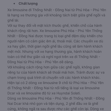
Chất lượng
Xe limousine đi Thống Nhất - Đồng Nai từ Phú Hòa - Phú Yên
là hạng xe thương gia với khoảng tách biệt giữa ghế ngồi và
ghế lái.
Với sự thay đổi về mặt kích thước ghế, khiến chỗ của hành
khách rộng rãi hơn. Xe limousine Phú Hòa - Phú Yên Thống
Nhất - Đồng Nai được trang bị loại ghế đệm dày khiến cho
người nằm có cảm giác êm ái, thoải mái. Các chuyến xe dù
xa hay gần, thời gian ngồi ghế lâu cũng sẽ làm hành khách
mệt mỏi. Nhưng với xe hạng thương gia, hành khách hoàn
toàn có thể thư giãn và nghỉ ngơi trên xe đi Thống Nhất -
Đồng Nai từ Phú Hòa - Phú Yên dễ dàng.
Với khoảng cách rộng hơn giữa các ghế ngồi, không gian
riêng tư của hành khách sẽ thoải mái hơn. Tránh được sự va
chạm trong quá trình di chuyển với các hành khách khác.
Hiện tại có 2 dòng xe limousine 9 chỗ từ Phú Hòa - Phú Yên
đi Thống Nhất - Đồng Nai từ nổi tiếng là loại xe limousine
Dcar và xe limousine độ từ xe Huyndai Solati.
Dòng xe limousine Phú Hòa - Phú Yên đi Thống Nhất - Đồng
Nai Dcar khá nhỏ gọn và tiện dụng, 2 ghế đầu xe là ghế
cứng, không ngã ra sau được như các ghế còn lại. Dòng xe