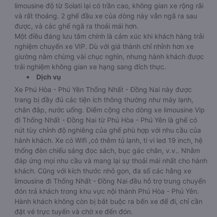
limousine độ từ Solati lại có trần cao, không gian xe rộng rãi
và rất thoáng. 2 ghế đầu xe của dòng này vẫn ngã ra sau
được, và các ghế ngã ra thoải mái hơn.
Một điều đáng lưu tâm chính là cảm xúc khi khách hàng trải
nghiệm chuyến xe VIP. Dù với giá thành chỉ nhỉnh hơn xe
giường nằm chừng vài chục nghìn, nhưng hành khách được
trải nghiệm không gian xe hạng sang đích thực.
Dịch vụ
Xe Phú Hòa - Phú Yên Thống Nhất - Đồng Nai này được
trang bị đầy đủ các tiện ích thông thường như máy lạnh,
chăn đắp, nước uống. Điểm cộng cho dòng xe limousine Vip
đi Thống Nhất - Đồng Nai từ Phú Hòa - Phú Yên là ghế có
nút tùy chỉnh độ nghiêng của ghế phù hợp với nhu cầu của
hành khách. Xe có Wifi ,có thêm tủ lạnh, ti vi led 19 inch, hệ
thống đèn chiếu sáng đọc sách, bục gác chân, v.v.. Nhằm
đáp ứng mọi nhu cầu và mang lại sự thoải mái nhất cho hành
khách. Cũng với kích thước nhỏ gọn, đa số các hãng xe
limousine đi Thống Nhất - Đồng Nai đều hỗ trợ trung chuyển
đón trả khách trong khu vực nội thành Phú Hòa - Phú Yên.
Hành khách không còn bị bắt buộc ra bến xe để đi, chỉ cần
đặt vé trực tuyến và chờ xe đến đón.