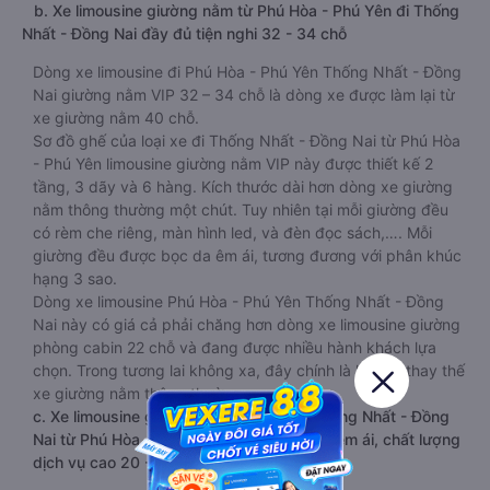
b. Xe limousine giường nằm từ Phú Hòa - Phú Yên đi Thống
Nhất - Đồng Nai đầy đủ tiện nghi 32 - 34 chỗ
Dòng xe limousine đi Phú Hòa - Phú Yên Thống Nhất - Đồng
Nai giường nằm VIP 32 – 34 chỗ là dòng xe được làm lại từ
xe giường nằm 40 chỗ.
Sơ đồ ghế của loại xe đi Thống Nhất - Đồng Nai từ Phú Hòa
- Phú Yên limousine giường nằm VIP này được thiết kế 2
tầng, 3 dãy và 6 hàng. Kích thước dài hơn dòng xe giường
nằm thông thường một chút. Tuy nhiên tại mỗi giường đều
có rèm che riêng, màn hình led, và đèn đọc sách,…. Mỗi
giường đều được bọc da êm ái, tương đương với phân khúc
hạng 3 sao.
Dòng xe limousine Phú Hòa - Phú Yên Thống Nhất - Đồng
Nai này có giá cả phải chăng hơn dòng xe limousine giường
phòng cabin 22 chỗ và đang được nhiều hành khách lựa
chọn. Trong tương lai không xa, đây chính là loại xe thay thế
xe giường nằm thông thường.
c. Xe limousine giường phòng cabin đi Thống Nhất - Đồng
Nai từ Phú Hòa - Phú Yên VIP sang trọng, êm ái, chất lượng
dịch vụ cao 20 -22 chỗ