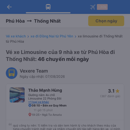
arrow_back
Tải app Vexere ngay!
Tải app Vexere
-30k
Mở app
Mở app
Nhận ưu đãi thành viên độc
-30k/ghế khi đặt vé máy bay qua
quyền
app
Phú Hòa
Thống Nhất
Chọn ngày
Vé xe khách
xe đi Đồng Nai từ Phú Yên
xe limousine đi Thống Nhất
từ Phú Hòa
Vé xe Limousine của 9 nhà xe từ Phú Hòa đi
Thống Nhất
: 46 chuyến mỗi ngày
Vexere Team
Ngày cập nhật: 07/08/2026
Thảo Mạnh Hùng
3.1
Giường nằm 4x chỗ
(367 đánh giá)
Limousine 22 Phòng Đôi
+1 loại xe khác
08:10 • Bến xe Quy Nhơn
11 giờ 15 phút
19:25 • Ngã Tư Amata
quý công ty nên: 1) kiểm tra và dán tem hành lý cho khách theo màu của
từng chuyến tránh mất mát và nhầm chuyến khi tập kết hàng lên xe. vì mình