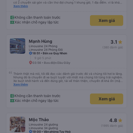
có 2 chuyến sài gòn và cần thơ đợi chung 1 khung giờ, 1 địa điểm. vì là khách
thân thiết của quý công ty nên rất hài lòng và tin tưởng. tuy nhiên rất mong
Xem thêm
muốn đội ngũ nhân viên anh chị em nhà xe cùng nhau cải thiện ngày một
phát triển. 2) đồng nhất về cách giao tiếp và CSKH nhẹ nhàng, chu đáo nữa
thì chắc chắn quy công ty là nhà xe được yêu thích và lựa chọn số 1 quy
Không cần thanh toán trước
Xem giá
nhơn. rất cảm ơn quý anh chị em cty cũng như chị Thảo đã lắng nghe và
Xác nhận chỗ ngay lập tức
tiếp nhận. " khách hàng thân thiết nhiều năm của nhà xe từ thời sinh viên"
Mạnh Hùng
3.1
Limousine 24 Phòng
(380 đánh giá)
Limousine 24 Phòng Đôi
18:51 • Bến xe Quy Nhơn
9 giờ 5 phút
03:56 • Bưu điện Dầu Giây
Thành thật mà nói, tôi đã đọc các đánh giá trước đó và chúng tôi hơi lo lắng.
Nhưng đó là chuyến đi xe buýt tuyệt vời nhất mà chúng tôi từng trải nghiệm.
Xe buýt khởi hành và đến đúng giờ, tài xế thân thiện, chuyến đi khá ổn (mặc
dù vẫn hơi xóc, nhưng đó là đặc trưng của Việt Nam ^^), và chỗ ngồi thoải
Xem thêm
mái. Chúng tôi thực sự rất hài lòng.
Không cần thanh toán trước
Xem giá
Xác nhận chỗ ngay lập tức
Mộc Thảo
4.8
Limousine 24 giường
(1995 đánh giá)
Limousine 34 giường
19:00 • Văn phòng Tuy Hoà