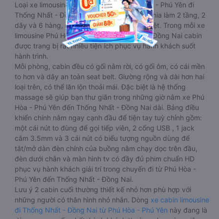
Loại xe limousine giường phòng từ Phú Hòa - Phú Yên đi
Thống Nhất - Đồng Nai 20 - 22 chỗ được chia làm 2 tầng, 2
dãy và 6 hàng, mỗi hàng là 2 cabin riêng biệt. Trong mỗi xe
limousine Phú Hòa - Phú Yên Thống Nhất - Đồng Nai cabin
được trang bị rất nhiều tiện ích phục vụ hành khách suốt
hành trình.
Mỗi phòng, cabin đều có gối nằm rời, có gối ôm, có cái mền
to hơn và dây an toàn seat belt. Giường rộng và dài hơn hai
loại trên, có thể lăn lộn thoải mái. Đặc biệt là hệ thống
massage sẽ giúp bạn thư giãn trong những giờ nằm xe Phú
Hòa - Phú Yên đến Thống Nhất - Đồng Nai dài. Bảng điều
khiển chính nằm ngay cạnh đầu để tiện tay tuỳ chỉnh gồm:
một cái nút to đùng để gọi tiếp viên, 2 cổng USB , 1 jack
cắm 3.5mm và 3 cái nút có biểu tượng nguồn dùng để
tắt/mở dàn đèn chính của buồng nằm chạy dọc trên đầu,
đèn dưới chân và màn hình tv có đầy đủ phim chuẩn HD
phục vụ hành khách giải trí trong chuyến đi từ Phú Hòa -
Phú Yên đến Thống Nhất - Đồng Nai.
Lưu ý 2 cabin cuối thường thiết kế nhỏ hơn phù hợp với
những người có thân hình nhỏ nhắn. Dòng
xe cabin limousine
đi Thống Nhất - Đồng Nai từ Phú Hòa - Phú Yên
này đang là