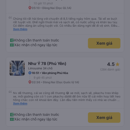
10 giờ 10 phút
05:10 • Đồng Nai (Dọc QL1A)
Chúng tôi rất hài lòng với chuyến đi 8,5 tiếng ngày hôm qua. Tài xế xe buýt
rất tuyệt vời. Ghế ngồi thoải mái và sạch sẽ, có nước uống và khăn lau tay.
Có điểm dừng ăn uống tuyệt vời. Có nhiều lần dừng nghỉ để đi vệ sinh. Điều
duy nhất tôi muốn đề xuất để cải thiện là cho phép thanh toán bằng thẻ
Xem thêm
nước ngoài khi đặt vé trên ứng dụng.
Không cần thanh toán trước
Xem giá
Xác nhận chỗ ngay lập tức
Như Ý 78 (Phú Yên)
4.5
Limousine 34 chỗ
(284 đánh giá)
16:51 • Văn phòng Phú Hòa
9 giờ 45 phút
02:36 • Đồng Nai (Dọc Quốc lộ 1A)
Nv dễ thương, cái xe cũng dễ thương 😂 xe mới, sạch sẽ, pikachu treo khắp
xe, mỗi giường còn có 1 con pikachu dàiiiiii để ôm nữa 🤣 cái mền hoạ tiết heo
hồng chắc con nít khoái lắm đây. Lần đầu tiên mình thấy có nhà xe chuẩn bị
cả bàn chải đánh răng. Có 2 ông bà cụ lên xe còn được nv dẫn tới tận nơi để
Xem thêm
hỗ trợ, nói chung là chu đáo ah.
Không cần thanh toán trước
Xem giá
Xác nhận chỗ ngay lập tức