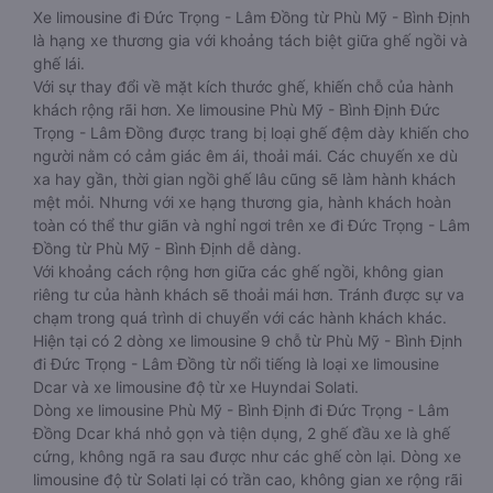
Xe limousine đi Đức Trọng - Lâm Đồng từ Phù Mỹ - Bình Định
là hạng xe thương gia với khoảng tách biệt giữa ghế ngồi và
ghế lái.
Với sự thay đổi về mặt kích thước ghế, khiến chỗ của hành
khách rộng rãi hơn. Xe limousine Phù Mỹ - Bình Định Đức
Trọng - Lâm Đồng được trang bị loại ghế đệm dày khiến cho
người nằm có cảm giác êm ái, thoải mái. Các chuyến xe dù
xa hay gần, thời gian ngồi ghế lâu cũng sẽ làm hành khách
mệt mỏi. Nhưng với xe hạng thương gia, hành khách hoàn
toàn có thể thư giãn và nghỉ ngơi trên xe đi Đức Trọng - Lâm
Đồng từ Phù Mỹ - Bình Định dễ dàng.
Với khoảng cách rộng hơn giữa các ghế ngồi, không gian
riêng tư của hành khách sẽ thoải mái hơn. Tránh được sự va
chạm trong quá trình di chuyển với các hành khách khác.
Hiện tại có 2 dòng xe limousine 9 chỗ từ Phù Mỹ - Bình Định
đi Đức Trọng - Lâm Đồng từ nổi tiếng là loại xe limousine
Dcar và xe limousine độ từ xe Huyndai Solati.
Dòng xe limousine Phù Mỹ - Bình Định đi Đức Trọng - Lâm
Đồng Dcar khá nhỏ gọn và tiện dụng, 2 ghế đầu xe là ghế
cứng, không ngã ra sau được như các ghế còn lại. Dòng xe
limousine độ từ Solati lại có trần cao, không gian xe rộng rãi