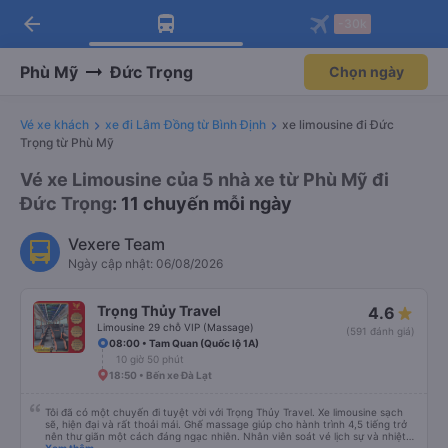
arrow_back
Tải app Vexere ngay!
Tải app Vexere
-30k
Mở app
Mở app
Nhận ưu đãi thành viên độc
-30k/ghế khi đặt vé máy bay qua
quyền
app
Phù Mỹ
Đức Trọng
Chọn ngày
Vé xe khách
xe đi Lâm Đồng từ Bình Định
xe limousine đi Đức
Trọng từ Phù Mỹ
Vé xe Limousine của 5 nhà xe từ Phù Mỹ đi
Đức Trọng
: 11 chuyến mỗi ngày
Vexere Team
Ngày cập nhật: 06/08/2026
Trọng Thủy Travel
4.6
Limousine 29 chỗ VIP (Massage)
(591 đánh giá)
08:00 • Tam Quan (Quốc lộ 1A)
10 giờ 50 phút
18:50 • Bến xe Đà Lạt
Tôi đã có một chuyến đi tuyệt vời với Trọng Thủy Travel. Xe limousine sạch
sẽ, hiện đại và rất thoải mái. Ghế massage giúp cho hành trình 4,5 tiếng trở
nên thư giãn một cách đáng ngạc nhiên. Nhân viên soát vé lịch sự và nhiệt