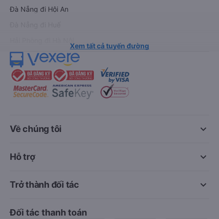
Đà Nẵng đi Hội An
Đà Nẵng đi Huế
Hải Phòng đi Hà Nội
Xem tất cả tuyến đường
keyboard_arrow_down
Về chúng tôi
keyboard_arrow_down
Hỗ trợ
keyboard_arrow_down
Trở thành đối tác
Đối tác thanh toán