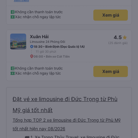
tình, tài xế cẩn thận và chuyên nghiệp, mọi thứ đều được tổ chức tốt. Các
Xem thêm
thông báo rõ ràng, việc lên xe dễ dàng, và toàn bộ chuyến đi diễn ra đúng
như kế hoạch. Tôi đặt vé qua Vexere, và toàn bộ trải nghiệm - từ khi đặt vé
đến khi đến nơi - đều suôn sẻ và không gặp rắc rối. Tôi rất hài lòng với công
Không cần thanh toán trước
Xem giá
ty này và chắc chắn sẽ chọn Trọng Thủy Travel một lần nữa. Rất đáng giới
Xác nhận chỗ ngay lập tức
thiệu!
Xuân Hải
4.5
Limousine 24 Phòng Đôi
(25 đánh giá)
18:30 • Bình Định (Dọc Quốc lộ 1A)
11 giờ 30 phút
06:00 • Bến xe Cát Tiên
Không cần thanh toán trước
Xem giá
Xác nhận chỗ ngay lập tức
Đặt vé xe limousine đi Đức Trọng từ Phù
Mỹ giá tốt nhất
Tổng hợp TOP 2 xe limousine đi Đức Trọng từ Phù Mỹ
tốt nhất hiện nay 08/2026
🚌 1. Xe Trọng Thủy Travel: xe limousine đi Đức