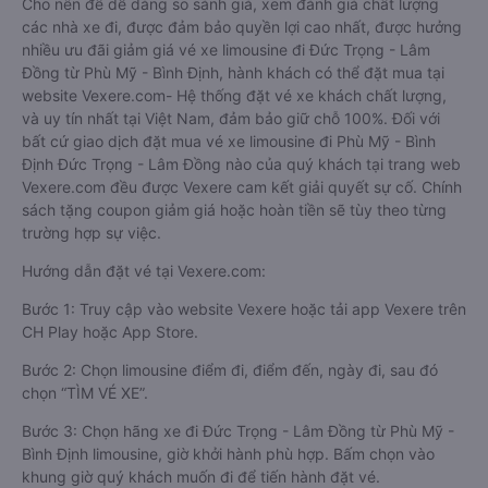
Cho nên để dễ dàng so sánh giá, xem đánh giá chất lượng
các nhà xe đi, được đảm bảo quyền lợi cao nhất, được hưởng
nhiều ưu đãi giảm giá vé xe limousine đi Đức Trọng - Lâm
Đồng từ Phù Mỹ - Bình Định, hành khách có thể đặt mua tại
website Vexere.com- Hệ thống đặt vé xe khách chất lượng,
và uy tín nhất tại Việt Nam, đảm bảo giữ chỗ 100%. Đối với
bất cứ giao dịch đặt mua vé xe limousine đi Phù Mỹ - Bình
Định Đức Trọng - Lâm Đồng nào của quý khách tại trang web
Vexere.com đều được Vexere cam kết giải quyết sự cố. Chính
sách tặng coupon giảm giá hoặc hoàn tiền sẽ tùy theo từng
trường hợp sự việc.
Hướng dẫn đặt vé tại Vexere.com:
Bước 1: Truy cập vào website Vexere hoặc tải app Vexere trên
CH Play hoặc App Store.
Bước 2: Chọn limousine điểm đi, điểm đến, ngày đi, sau đó
chọn “TÌM VÉ XE”.
Bước 3: Chọn hãng xe đi Đức Trọng - Lâm Đồng từ Phù Mỹ -
Bình Định limousine, giờ khởi hành phù hợp. Bấm chọn vào
khung giờ quý khách muốn đi để tiến hành đặt vé.