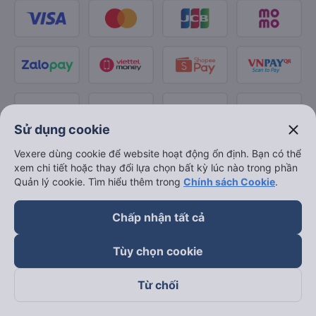
close
Sử dụng cookie
Vexere dùng cookie để website hoạt động ổn định. Bạn có thể
xem chi tiết hoặc thay đổi lựa chọn bất kỳ lúc nào trong phần
Quản lý cookie. Tìm hiểu thêm trong
Chính sách Cookie
.
Chấp nhận tất cả
Tùy chọn cookie
Từ chối
Theo dõi chúng tôi trên