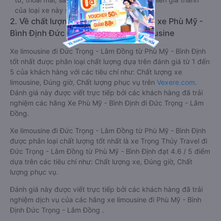
của loại xe này sẽ cao hơn các loại khác.
2. Về chất lượng, review, đánh giá nhà xe Phù Mỹ -
Bình Định Đức Trọng - Lâm Đồng limousine
Xe limousine đi Đức Trọng - Lâm Đồng từ Phù Mỹ - Bình Định
tốt nhất được phân loại chất lượng dựa trên đánh giá từ 1 đến
5 của khách hàng với các tiêu chí như: Chất lượng xe
limousine, Đúng giờ, Chất lượng phục vụ trên
Vexere.com
.
Đánh giá này được viết trực tiếp bởi các khách hàng đã trải
nghiệm các hãng Xe Phù Mỹ - Bình Định đi Đức Trọng - Lâm
Đồng.
Xe limousine đi Đức Trọng - Lâm Đồng từ Phù Mỹ - Bình Định
được phân loại chất lượng tốt nhất là xe Trọng Thủy Travel đi
Đức Trọng - Lâm Đồng từ Phù Mỹ - Bình Định đạt 4.6 / 5 điểm
dựa trên các tiêu chí như: Chất lượng xe, Đúng giờ, Chất
lượng phục vụ.
Đánh giá này được viết trực tiếp bởi các khách hàng đã trải
nghiệm dịch vụ của các hãng xe limousine đi Phù Mỹ - Bình
Định Đức Trọng - Lâm Đồng .