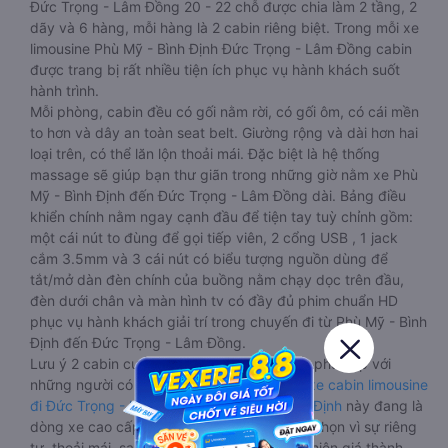
Đức Trọng - Lâm Đồng 20 - 22 chỗ được chia làm 2 tầng, 2
dãy và 6 hàng, mỗi hàng là 2 cabin riêng biệt. Trong mỗi xe
limousine Phù Mỹ - Bình Định Đức Trọng - Lâm Đồng cabin
được trang bị rất nhiều tiện ích phục vụ hành khách suốt
hành trình.
Mỗi phòng, cabin đều có gối nằm rời, có gối ôm, có cái mền
to hơn và dây an toàn seat belt. Giường rộng và dài hơn hai
loại trên, có thể lăn lộn thoải mái. Đặc biệt là hệ thống
massage sẽ giúp bạn thư giãn trong những giờ nằm xe Phù
Mỹ - Bình Định đến Đức Trọng - Lâm Đồng dài. Bảng điều
khiển chính nằm ngay cạnh đầu để tiện tay tuỳ chỉnh gồm:
một cái nút to đùng để gọi tiếp viên, 2 cổng USB , 1 jack
cắm 3.5mm và 3 cái nút có biểu tượng nguồn dùng để
tắt/mở dàn đèn chính của buồng nằm chạy dọc trên đầu,
đèn dưới chân và màn hình tv có đầy đủ phim chuẩn HD
phục vụ hành khách giải trí trong chuyến đi từ Phù Mỹ - Bình
Định đến Đức Trọng - Lâm Đồng.
Lưu ý 2 cabin cuối thường thiết kế nhỏ hơn phù hợp với
những người có thân hình nhỏ nhắn. Dòng
xe cabin limousine
đi Đức Trọng - Lâm Đồng từ Phù Mỹ - Bình Định
này đang là
dòng xe cao cấp nhất, hành khách thường chọn vì sự riêng
tư, thoải mái, sang trọng và tiện nghi. Tất nhiên giá thành