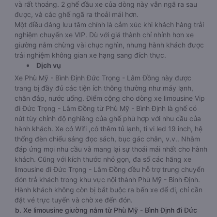
và rất thoáng. 2 ghế đầu xe của dòng này vẫn ngã ra sau
được, và các ghế ngã ra thoải mái hơn.
Một điều đáng lưu tâm chính là cảm xúc khi khách hàng trải
nghiệm chuyến xe VIP. Dù với giá thành chỉ nhỉnh hơn xe
giường nằm chừng vài chục nghìn, nhưng hành khách được
trải nghiệm không gian xe hạng sang đích thực.
Dịch vụ
Xe Phù Mỹ - Bình Định Đức Trọng - Lâm Đồng này được
trang bị đầy đủ các tiện ích thông thường như máy lạnh,
chăn đắp, nước uống. Điểm cộng cho dòng xe limousine Vip
đi Đức Trọng - Lâm Đồng từ Phù Mỹ - Bình Định là ghế có
nút tùy chỉnh độ nghiêng của ghế phù hợp với nhu cầu của
hành khách. Xe có Wifi ,có thêm tủ lạnh, ti vi led 19 inch, hệ
thống đèn chiếu sáng đọc sách, bục gác chân, v.v.. Nhằm
đáp ứng mọi nhu cầu và mang lại sự thoải mái nhất cho hành
khách. Cũng với kích thước nhỏ gọn, đa số các hãng xe
limousine đi Đức Trọng - Lâm Đồng đều hỗ trợ trung chuyển
đón trả khách trong khu vực nội thành Phù Mỹ - Bình Định.
Hành khách không còn bị bắt buộc ra bến xe để đi, chỉ cần
đặt vé trực tuyến và chờ xe đến đón.
b. Xe limousine giường nằm từ Phù Mỹ - Bình Định đi Đức