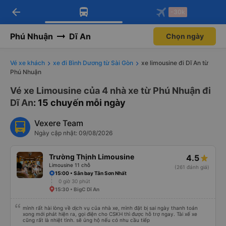
arrow_back
Tải app Vexere ngay!
Tải app Vexere
-30k
Mở app
Mở app
Nhận ưu đãi thành viên độc
-30k/ghế khi đặt vé máy bay qua
quyền
app
Phú Nhuận
Dĩ An
Chọn ngày
Vé xe khách
xe đi Bình Dương từ Sài Gòn
xe limousine đi Dĩ An từ
Phú Nhuận
Vé xe Limousine của 4 nhà xe từ Phú Nhuận đi
Dĩ An
: 15 chuyến mỗi ngày
Vexere Team
Ngày cập nhật: 09/08/2026
Trường Thịnh Limousine
4.5
Limousine 11 chỗ
(261 đánh giá)
15:00 • Sân bay Tân Sơn Nhất
0 giờ 30 phút
15:30 • BigC Dĩ An
mình rất hài lòng về dịch vụ của nhà xe, mình đặt bị sai ngày thanh toán
xong mới phát hiện ra, gọi điện cho CSKH thì được hỗ trợ ngay. Tài xế xe
cũng rất là nhiệt tình. sẽ ủng hộ nếu có nhu cầu tiếp