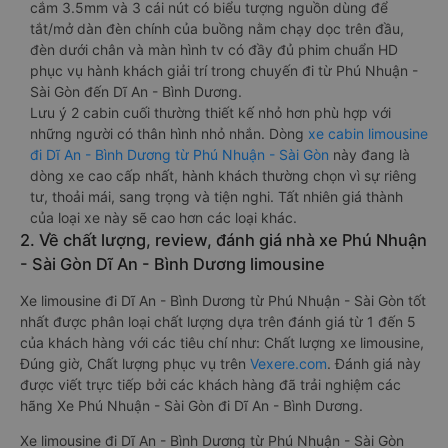
cắm 3.5mm và 3 cái nút có biểu tượng nguồn dùng để
tắt/mở dàn đèn chính của buồng nằm chạy dọc trên đầu,
đèn dưới chân và màn hình tv có đầy đủ phim chuẩn HD
phục vụ hành khách giải trí trong chuyến đi từ Phú Nhuận -
Sài Gòn đến Dĩ An - Bình Dương.
Lưu ý 2 cabin cuối thường thiết kế nhỏ hơn phù hợp với
những người có thân hình nhỏ nhắn. Dòng
xe cabin limousine
đi Dĩ An - Bình Dương từ Phú Nhuận - Sài Gòn
này đang là
dòng xe cao cấp nhất, hành khách thường chọn vì sự riêng
tư, thoải mái, sang trọng và tiện nghi. Tất nhiên giá thành
của loại xe này sẽ cao hơn các loại khác.
2. Về chất lượng, review, đánh giá nhà xe Phú Nhuận
- Sài Gòn Dĩ An - Bình Dương limousine
Xe limousine đi Dĩ An - Bình Dương từ Phú Nhuận - Sài Gòn tốt
nhất được phân loại chất lượng dựa trên đánh giá từ 1 đến 5
của khách hàng với các tiêu chí như: Chất lượng xe limousine,
Đúng giờ, Chất lượng phục vụ trên
Vexere.com
. Đánh giá này
được viết trực tiếp bởi các khách hàng đã trải nghiệm các
hãng Xe Phú Nhuận - Sài Gòn đi Dĩ An - Bình Dương.
Xe limousine đi Dĩ An - Bình Dương từ Phú Nhuận - Sài Gòn