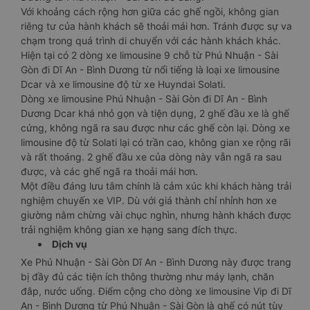
Với khoảng cách rộng hơn giữa các ghế ngồi, không gian
riêng tư của hành khách sẽ thoải mái hơn. Tránh được sự va
chạm trong quá trình di chuyển với các hành khách khác.
Hiện tại có 2 dòng xe limousine 9 chỗ từ Phú Nhuận - Sài
Gòn đi Dĩ An - Bình Dương từ nổi tiếng là loại xe limousine
Dcar và xe limousine độ từ xe Huyndai Solati.
Dòng xe limousine Phú Nhuận - Sài Gòn đi Dĩ An - Bình
Dương Dcar khá nhỏ gọn và tiện dụng, 2 ghế đầu xe là ghế
cứng, không ngã ra sau được như các ghế còn lại. Dòng xe
limousine độ từ Solati lại có trần cao, không gian xe rộng rãi
và rất thoáng. 2 ghế đầu xe của dòng này vẫn ngã ra sau
được, và các ghế ngã ra thoải mái hơn.
Một điều đáng lưu tâm chính là cảm xúc khi khách hàng trải
nghiệm chuyến xe VIP. Dù với giá thành chỉ nhỉnh hơn xe
giường nằm chừng vài chục nghìn, nhưng hành khách được
trải nghiệm không gian xe hạng sang đích thực.
Dịch vụ
Xe Phú Nhuận - Sài Gòn Dĩ An - Bình Dương này được trang
bị đầy đủ các tiện ích thông thường như máy lạnh, chăn
đắp, nước uống. Điểm cộng cho dòng xe limousine Vip đi Dĩ
An - Bình Dương từ Phú Nhuận - Sài Gòn là ghế có nút tùy