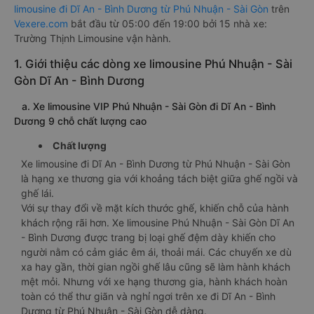
limousine đi Dĩ An - Bình Dương từ Phú Nhuận - Sài Gòn
trên
Vexere.com
bắt đầu từ 05:00 đến 19:00 bởi 15 nhà xe:
Trường Thịnh Limousine vận hành.
1. Giới thiệu các dòng xe limousine Phú Nhuận - Sài
Gòn Dĩ An - Bình Dương
a. Xe limousine VIP Phú Nhuận - Sài Gòn đi Dĩ An - Bình
Dương 9 chỗ chất lượng cao
Chất lượng
Xe limousine đi Dĩ An - Bình Dương từ Phú Nhuận - Sài Gòn
là hạng xe thương gia với khoảng tách biệt giữa ghế ngồi và
ghế lái.
Với sự thay đổi về mặt kích thước ghế, khiến chỗ của hành
khách rộng rãi hơn. Xe limousine Phú Nhuận - Sài Gòn Dĩ An
- Bình Dương được trang bị loại ghế đệm dày khiến cho
người nằm có cảm giác êm ái, thoải mái. Các chuyến xe dù
xa hay gần, thời gian ngồi ghế lâu cũng sẽ làm hành khách
mệt mỏi. Nhưng với xe hạng thương gia, hành khách hoàn
toàn có thể thư giãn và nghỉ ngơi trên xe đi Dĩ An - Bình
Dương từ Phú Nhuận - Sài Gòn dễ dàng.