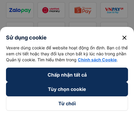
close
Sử dụng cookie
Vexere dùng cookie để website hoạt động ổn định. Bạn có thể
xem chi tiết hoặc thay đổi lựa chọn bất kỳ lúc nào trong phần
Quản lý cookie. Tìm hiểu thêm trong
Chính sách Cookie
.
Chấp nhận tất cả
Tùy chọn cookie
Từ chối
Theo dõi chúng tôi trên
Facebook
Tiktok
Youtube