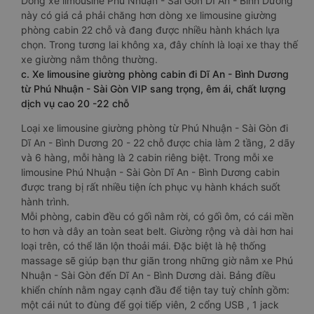
Dòng xe limousine Phú Nhuận - Sài Gòn Dĩ An - Bình Dương
này có giá cả phải chăng hơn dòng xe limousine giường
phòng cabin 22 chỗ và đang được nhiều hành khách lựa
chọn. Trong tương lai không xa, đây chính là loại xe thay thế
xe giường nằm thông thường.
c. Xe limousine giường phòng cabin đi Dĩ An - Bình Dương
từ Phú Nhuận - Sài Gòn VIP sang trọng, êm ái, chất lượng
dịch vụ cao 20 -22 chỗ
Loại xe limousine giường phòng từ Phú Nhuận - Sài Gòn đi
Dĩ An - Bình Dương 20 - 22 chỗ được chia làm 2 tầng, 2 dãy
và 6 hàng, mỗi hàng là 2 cabin riêng biệt. Trong mỗi xe
limousine Phú Nhuận - Sài Gòn Dĩ An - Bình Dương cabin
được trang bị rất nhiều tiện ích phục vụ hành khách suốt
hành trình.
Mỗi phòng, cabin đều có gối nằm rời, có gối ôm, có cái mền
to hơn và dây an toàn seat belt. Giường rộng và dài hơn hai
loại trên, có thể lăn lộn thoải mái. Đặc biệt là hệ thống
massage sẽ giúp bạn thư giãn trong những giờ nằm xe Phú
Nhuận - Sài Gòn đến Dĩ An - Bình Dương dài. Bảng điều
khiển chính nằm ngay cạnh đầu để tiện tay tuỳ chỉnh gồm:
một cái nút to đùng để gọi tiếp viên, 2 cổng USB , 1 jack