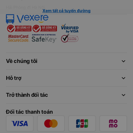
Hải Phòng đi Hà Nội
Xem tất cả tuyến đường
keyboard_arrow_down
Về chúng tôi
keyboard_arrow_down
Hỗ trợ
keyboard_arrow_down
Trở thành đối tác
Đối tác thanh toán