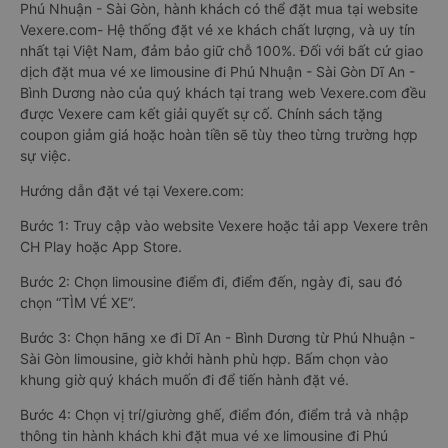
Phú Nhuận - Sài Gòn, hành khách có thể đặt mua tại website
Vexere.com- Hệ thống đặt vé xe khách chất lượng, và uy tín
nhất tại Việt Nam, đảm bảo giữ chỗ 100%. Đối với bất cứ giao
dịch đặt mua vé xe limousine đi Phú Nhuận - Sài Gòn Dĩ An -
Bình Dương nào của quý khách tại trang web Vexere.com đều
được Vexere cam kết giải quyết sự cố. Chính sách tặng
coupon giảm giá hoặc hoàn tiền sẽ tùy theo từng trường hợp
sự việc.
Hướng dẫn đặt vé tại Vexere.com:
Bước 1: Truy cập vào website Vexere hoặc tải app Vexere trên
CH Play hoặc App Store.
Bước 2: Chọn limousine điểm đi, điểm đến, ngày đi, sau đó
chọn “TÌM VÉ XE”.
Bước 3: Chọn hãng xe đi Dĩ An - Bình Dương từ Phú Nhuận -
Sài Gòn limousine, giờ khởi hành phù hợp. Bấm chọn vào
khung giờ quý khách muốn đi để tiến hành đặt vé.
Bước 4: Chọn vị trí/giường ghế, điểm đón, điểm trả và nhập
thông tin hành khách khi đặt mua vé xe limousine đi Phú