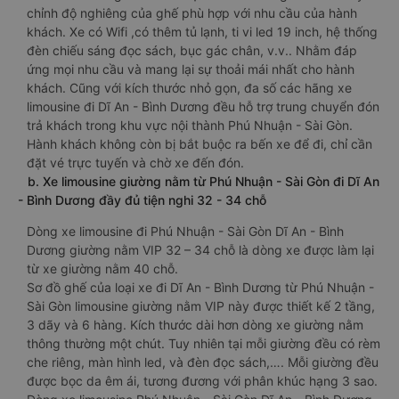
chỉnh độ nghiêng của ghế phù hợp với nhu cầu của hành
khách. Xe có Wifi ,có thêm tủ lạnh, ti vi led 19 inch, hệ thống
đèn chiếu sáng đọc sách, bục gác chân, v.v.. Nhằm đáp
ứng mọi nhu cầu và mang lại sự thoải mái nhất cho hành
khách. Cũng với kích thước nhỏ gọn, đa số các hãng xe
limousine đi Dĩ An - Bình Dương đều hỗ trợ trung chuyển đón
trả khách trong khu vực nội thành Phú Nhuận - Sài Gòn.
Hành khách không còn bị bắt buộc ra bến xe để đi, chỉ cần
đặt vé trực tuyến và chờ xe đến đón.
b. Xe limousine giường nằm từ Phú Nhuận - Sài Gòn đi Dĩ An
- Bình Dương đầy đủ tiện nghi 32 - 34 chỗ
Dòng xe limousine đi Phú Nhuận - Sài Gòn Dĩ An - Bình
Dương giường nằm VIP 32 – 34 chỗ là dòng xe được làm lại
từ xe giường nằm 40 chỗ.
Sơ đồ ghế của loại xe đi Dĩ An - Bình Dương từ Phú Nhuận -
Sài Gòn limousine giường nằm VIP này được thiết kế 2 tầng,
3 dãy và 6 hàng. Kích thước dài hơn dòng xe giường nằm
thông thường một chút. Tuy nhiên tại mỗi giường đều có rèm
che riêng, màn hình led, và đèn đọc sách,…. Mỗi giường đều
được bọc da êm ái, tương đương với phân khúc hạng 3 sao.