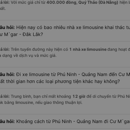
ả lời:
Với mức giá chỉ từ
400.000
đồng,
Quý Thảo (Đà Nẵng)
hiện l
hất.
âu hỏi:
Hiện nay có bao nhiêu nhà xe limousine khai thác 
ư M`gar - Đắk Lắk?
ả lời:
Trên tuyến đường này hiện có
1
nhà xe
limousine
đang hoạt 
a dạng về dịch vụ và mức giá.
âu hỏi:
Đi xe limousine từ Phú Ninh - Quảng Nam đến Cư M
ất thời gian hơn các loại phương tiện khác hay không?
ả lời:
Trung bình, bạn chỉ mất khoảng
12 giờ
để di chuyển từ Phú N
ắk bằng limousine, nếu giao thông thuận lợi.
âu hỏi:
Khoảng cách từ Phú Ninh - Quảng Nam đi Cư M`gar