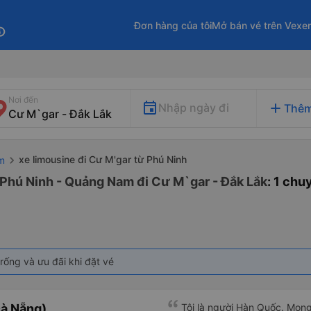
Đơn hàng của tôi
Mở bán vé trên Vexe
fo
Nơi đến
add
Nhập ngày đi
Thêm
xe limousine đi Cư M'gar từ Phú Ninh
m
 Phú Ninh - Quảng Nam đi Cư M`gar - Đắk Lắk
: 1 chu
rống và ưu đãi khi đặt vé
à Nẵng)
Tôi là người Hàn Quốc. Mon