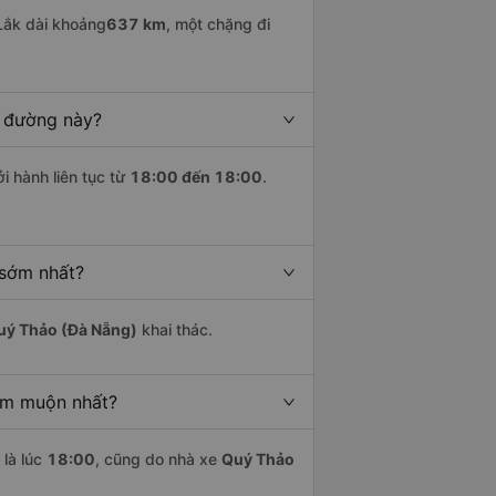
ắk dài khoảng
637 km
, một chặng đi
n đường này?
i hành liên tục từ
18:00 đến 18:00
.
 sớm nhất?
uý Thảo (Đà Nẵng)
khai thác.
am muộn nhất?
là lúc
18:00
, cũng do nhà xe
Quý Thảo