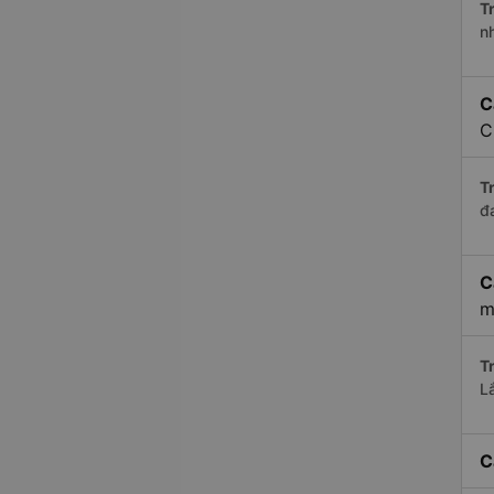
Tr
n
C
C
Tr
đ
C
m
Tr
L
C