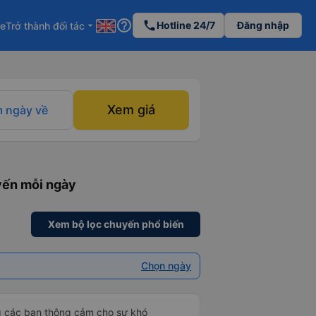
help_outline
phone
Hotline 24/7
Đăng nhập
re
Trở thành đối tác
arrow_drop_down
Xem giá
 ngày về
yến mỗi ngày
Xem bộ lọc chuyến phổ biến
Chọn ngày
g các bạn thông cảm cho sự khó