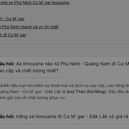
á nhà xe Phú Ninh Cư M`gar limousine
nh - Cư M`gar
ừ Phú Ninh nhanh và uy tín nhất
nh đi Cư M`gar
âu hỏi:
Xe limousine nào từ Phú Ninh - Quảng Nam đi Cư M
ao cấp và chất lượng nhất?
ả lời:
Nếu bạn tìm kiếm sự thoải mái và dịch vụ cao cấp, các hãng li
uảng Nam - Cư M`gar - Đắk Lắk là
Quý Thảo (Đà Nẵng)
. Đây đều l
ánh giá cao về chất lượng phục vụ.
âu hỏi:
Hãng xe limousine đi Cư M`gar - Đắk Lắk có giá rẻ