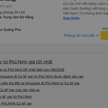
xử của chữ viết bằng cách 
ánh giá)
Hàn Quốc thường viết blog c
ng phòng 24 chỗ
Việt Nam. Có những bình lu
xe Trung tâm Đà Nẵng
bình luận khen vất vả nên tôi
Xem thêm
lắng vô ích. Rất thoải mái và
sạch sẽ, tài xế rất thân thi
KH
Xe Quảng Phú
thơm nữa. Mình đề cử bài này. 제 리뷰를 보시게 되는
keyboard_arrow_down
Thông tin chi tiết
들께 정보를 드리자면 저는 
다. 같은 회사라도 버스마다 
탄 버스는 쾌적하고 좋았어요.
다. 뭐 경적소리야 베트남에
요. 기사님 친절하시구요, 버스
r từ Phú Ninh giá tốt nhất
객들도 버스안에서 담배피는 사람 없어요 휴
도 저 있는지 없는지 체크해보고
r từ Phú Ninh tốt nhất hiện nay 08/2026
다리를 쭉 펴지는 못해요. 뭐
습니다 : )
limousine đi Cư M`gar từ Phú Ninh được đánh giá cao
ặp khi đặt xe limousine đi Phú Ninh từ Cư M`gar
 Cư M`gar của các nhà xe
Cư M`gar từ Phú Ninh
ne Phú Ninh Cư M`gar