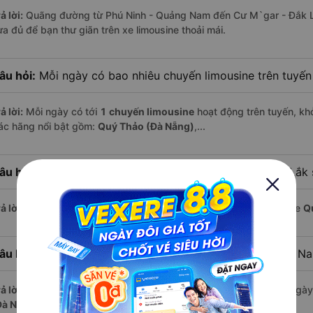
ả lời:
Quãng đường từ Phú Ninh - Quảng Nam đến Cư M`gar - Đắk L
ừa đủ để bạn thư giãn trên xe limousine thoải mái.
âu hỏi:
Mỗi ngày có bao nhiêu chuyến limousine trên tuyế
ả lời:
Mỗi ngày có tới
1 chuyến limousine
hoạt động trên tuyến, khở
ác hãng nổi bật gồm:
Quý Thảo (Đà Nẵng)
,...
âu hỏi:
Xe limousine nào khởi hành từ Cư M`gar - Đắk Lắk
ả lời:
Chuyến limousine sớm nhất khởi hành lúc
18:00
, do nhà xe
Q
âu hỏi:
Xe limousine nào khởi hành từ Phú Ninh - Quảng N
ả lời:
Nếu bạn muốn đi chuyến muộn, lựa chọn cuối cùng trong ngày 
Đà Nẵng)
vận hành.