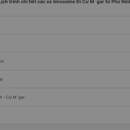
Lịch trình chi tiết các xe limousine Đi Cư M`gar từ Phú Nin
nh
ar
nh - Cư M`gar