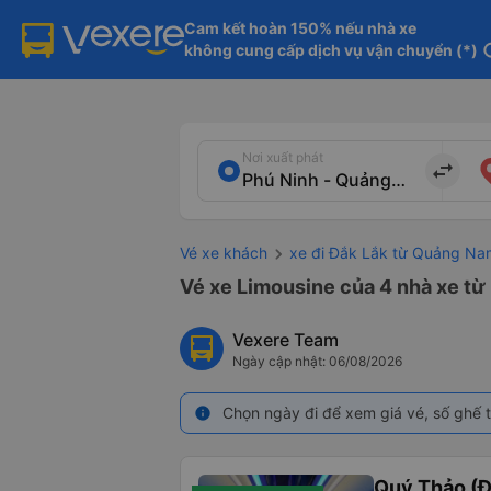
Cam kết hoàn 150% nếu nhà xe

không cung cấp dịch vụ vận chuyển (*)
in
Nơi xuất phát
import_export
Vé xe khách
xe đi Đắk Lắk từ Quảng Na
Vé xe Limousine của 4 nhà xe từ
Vexere Team
Ngày cập nhật: 06/08/2026
Chọn ngày đi để xem giá vé, số ghế t
info
Quý Thảo (Đ