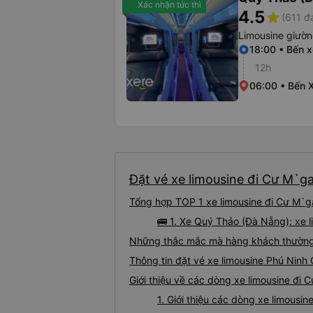
Xác nhận tức thì
4.5
star
(611 đ
Limousine giườ
18:00 • Bến 
12h
06:00 • Bến 
Đặt vé xe limousine đi Cư M`ga
Tổng hợp TOP 1 xe limousine đi Cư M`ga
🚌 1. Xe Quý Thảo (Đà Nẵng): xe 
Những thắc mắc mà hàng khách thường g
Thông tin đặt vé xe limousine Phú Ninh
Giới thiệu về các dòng xe limousine đi 
1. Giới thiệu các dòng xe limousi