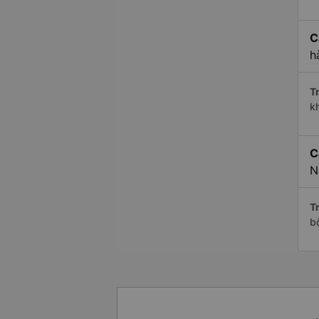
C
h
Tr
k
C
N
Tr
b