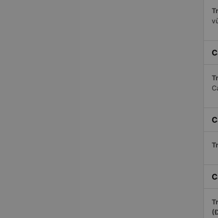
Tr
v
C
Tr
C
C
Tr
C
Tr
(