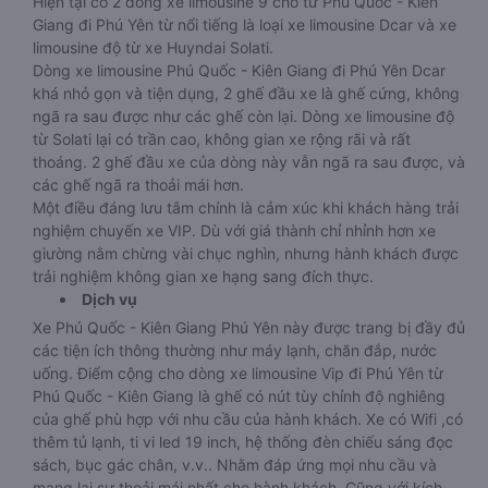
Hiện tại có 2 dòng xe limousine 9 chỗ từ Phú Quốc - Kiên
Giang đi Phú Yên từ nổi tiếng là loại xe limousine Dcar và xe
limousine độ từ xe Huyndai Solati.
Dòng xe limousine Phú Quốc - Kiên Giang đi Phú Yên Dcar
khá nhỏ gọn và tiện dụng, 2 ghế đầu xe là ghế cứng, không
ngã ra sau được như các ghế còn lại. Dòng xe limousine độ
từ Solati lại có trần cao, không gian xe rộng rãi và rất
thoáng. 2 ghế đầu xe của dòng này vẫn ngã ra sau được, và
các ghế ngã ra thoải mái hơn.
Một điều đáng lưu tâm chính là cảm xúc khi khách hàng trải
nghiệm chuyến xe VIP. Dù với giá thành chỉ nhỉnh hơn xe
giường nằm chừng vài chục nghìn, nhưng hành khách được
trải nghiệm không gian xe hạng sang đích thực.
Dịch vụ
Xe Phú Quốc - Kiên Giang Phú Yên này được trang bị đầy đủ
các tiện ích thông thường như máy lạnh, chăn đắp, nước
uống. Điểm cộng cho dòng xe limousine Vip đi Phú Yên từ
Phú Quốc - Kiên Giang là ghế có nút tùy chỉnh độ nghiêng
của ghế phù hợp với nhu cầu của hành khách. Xe có Wifi ,có
thêm tủ lạnh, ti vi led 19 inch, hệ thống đèn chiếu sáng đọc
sách, bục gác chân, v.v.. Nhằm đáp ứng mọi nhu cầu và
mang lại sự thoải mái nhất cho hành khách. Cũng với kích