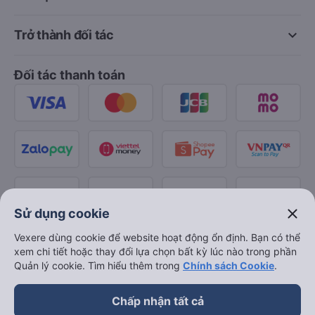
keyboard_arrow_down
Trở thành đối tác
Đối tác thanh toán
close
Sử dụng cookie
Vexere dùng cookie để website hoạt động ổn định. Bạn có thể
xem chi tiết hoặc thay đổi lựa chọn bất kỳ lúc nào trong phần
Quản lý cookie. Tìm hiểu thêm trong
Chính sách Cookie
.
Chấp nhận tất cả