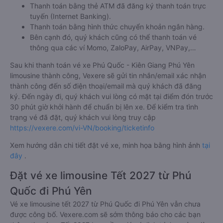
Thanh toán bằng thẻ ATM đã đăng ký thanh toán trực
tuyến (Internet Banking).
Thanh toán bằng hình thức chuyển khoản ngân hàng.
Bên cạnh đó, quý khách cũng có thể thanh toán vé
thông qua các ví Momo, ZaloPay, AirPay, VNPay,…
Sau khi thanh toán vé xe Phú Quốc - Kiên Giang Phú Yên
limousine thành công, Vexere sẽ gửi tin nhắn/email xác nhận
thành công đến số điện thoại/email mà quý khách đã đăng
ký. Đến ngày đi, quý khách vui lòng có mặt tại điểm đón trước
30 phút giờ khởi hành để chuẩn bị lên xe. Để kiểm tra tình
trạng vé đã đặt, quý khách vui lòng truy cập
https://vexere.com/vi-VN/booking/ticketinfo
Xem hướng dẫn chi tiết đặt vé xe, minh họa bằng hình ảnh
tại
đây
.
Đặt vé xe limousine Tết 2027 từ Phú
Quốc đi Phú Yên
Vé xe limousine tết 2027 từ Phú Quốc đi Phú Yên vẫn chưa
được công bố. Vexere.com sẽ sớm thông báo cho các bạn