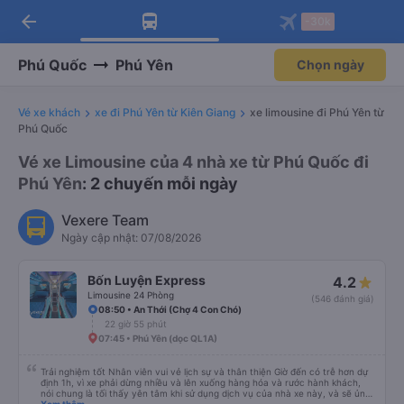
arrow_back
Tải app Vexere ngay!
Tải app Vexere
-30k
Mở app
Mở app
Nhận ưu đãi thành viên độc
-30k/ghế khi đặt vé máy bay qua
quyền
app
Phú Quốc
Phú Yên
Chọn ngày
Vé xe khách
xe đi Phú Yên từ Kiên Giang
xe limousine đi Phú Yên từ
Phú Quốc
Vé xe Limousine của 4 nhà xe từ Phú Quốc đi
Phú Yên
: 2 chuyến mỗi ngày
Vexere Team
Ngày cập nhật: 07/08/2026
Bốn Luyện Express
4.2
Limousine 24 Phòng
(546 đánh giá)
08:50 • An Thới (Chợ 4 Con Chó)
22 giờ 55 phút
07:45 • Phú Yên (dọc QL1A)
Trải nghiệm tốt Nhân viên vui vẻ lịch sự và thân thiện Giờ đến có trễ hơn dự
định 1h, vì xe phải dừng nhiều và lên xuống hàng hóa và rước hành khách,
nói chung là tối thấy yên tâm khi sử dụng dịch vụ của nhà xe này, và sẽ ủng