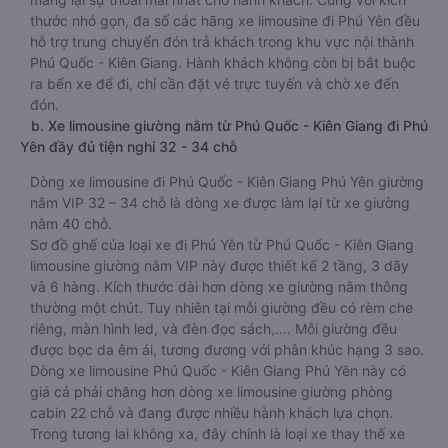
thước nhỏ gọn, đa số các hãng xe limousine đi Phú Yên đều
hỗ trợ trung chuyển đón trả khách trong khu vực nội thành
Phú Quốc - Kiên Giang. Hành khách không còn bị bắt buộc
ra bến xe để đi, chỉ cần đặt vé trực tuyến và chờ xe đến
đón.
b. Xe limousine giường nằm từ Phú Quốc - Kiên Giang đi Phú
Yên đầy đủ tiện nghi 32 - 34 chỗ
Dòng xe limousine đi Phú Quốc - Kiên Giang Phú Yên giường
nằm VIP 32 – 34 chỗ là dòng xe được làm lại từ xe giường
nằm 40 chỗ.
Sơ đồ ghế của loại xe đi Phú Yên từ Phú Quốc - Kiên Giang
limousine giường nằm VIP này được thiết kế 2 tầng, 3 dãy
và 6 hàng. Kích thước dài hơn dòng xe giường nằm thông
thường một chút. Tuy nhiên tại mỗi giường đều có rèm che
riêng, màn hình led, và đèn đọc sách,…. Mỗi giường đều
được bọc da êm ái, tương đương với phân khúc hạng 3 sao.
Dòng xe limousine Phú Quốc - Kiên Giang Phú Yên này có
giá cả phải chăng hơn dòng xe limousine giường phòng
cabin 22 chỗ và đang được nhiều hành khách lựa chọn.
Trong tương lai không xa, đây chính là loại xe thay thế xe