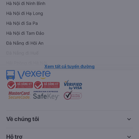
Hà Nội đi Ninh Bình
Hà Nội đi Hạ Long
Hà Nội đi Sa Pa
Hà Nội đi Tam Đảo
Đà Nẵng đi Hội An
Đà Nẵng đi Huế
Hải Phòng đi Hà Nội
Xem tất cả tuyến đường
keyboard_arrow_down
Về chúng tôi
keyboard_arrow_down
Hỗ trợ