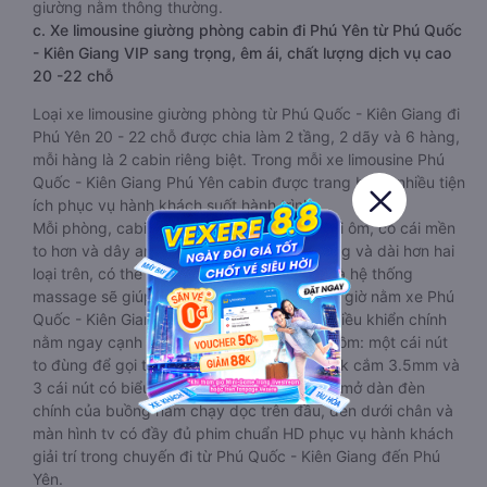
giường nằm thông thường.
c. Xe limousine giường phòng cabin đi Phú Yên từ Phú Quốc
- Kiên Giang VIP sang trọng, êm ái, chất lượng dịch vụ cao
20 -22 chỗ
Loại xe limousine giường phòng từ Phú Quốc - Kiên Giang đi
Phú Yên 20 - 22 chỗ được chia làm 2 tầng, 2 dãy và 6 hàng,
mỗi hàng là 2 cabin riêng biệt. Trong mỗi xe limousine Phú
Quốc - Kiên Giang Phú Yên cabin được trang bị rất nhiều tiện
ích phục vụ hành khách suốt hành trình.
Mỗi phòng, cabin đều có gối nằm rời, có gối ôm, có cái mền
to hơn và dây an toàn seat belt. Giường rộng và dài hơn hai
loại trên, có thể lăn lộn thoải mái. Đặc biệt là hệ thống
massage sẽ giúp bạn thư giãn trong những giờ nằm xe Phú
Quốc - Kiên Giang đến Phú Yên dài. Bảng điều khiển chính
nằm ngay cạnh đầu để tiện tay tuỳ chỉnh gồm: một cái nút
to đùng để gọi tiếp viên, 2 cổng USB , 1 jack cắm 3.5mm và
3 cái nút có biểu tượng nguồn dùng để tắt/mở dàn đèn
chính của buồng nằm chạy dọc trên đầu, đèn dưới chân và
màn hình tv có đầy đủ phim chuẩn HD phục vụ hành khách
giải trí trong chuyến đi từ Phú Quốc - Kiên Giang đến Phú
Yên.