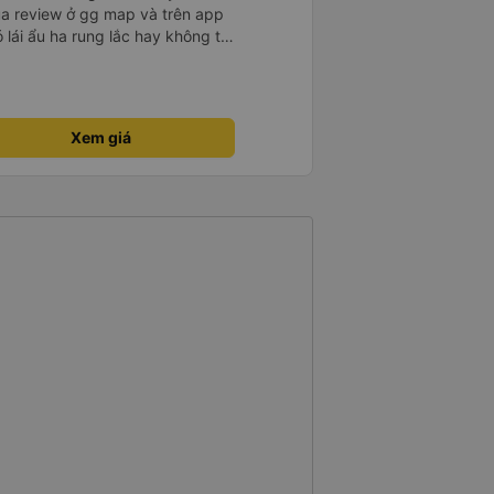
ua review ở gg map và trên app
ó lái ẩu ha rung lắc hay không thì
nên ngủ ko à
Xem giá