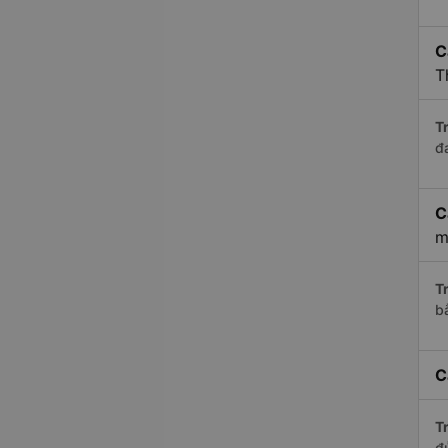
C
T
Tr
đ
C
m
Tr
b
C
Tr
đ