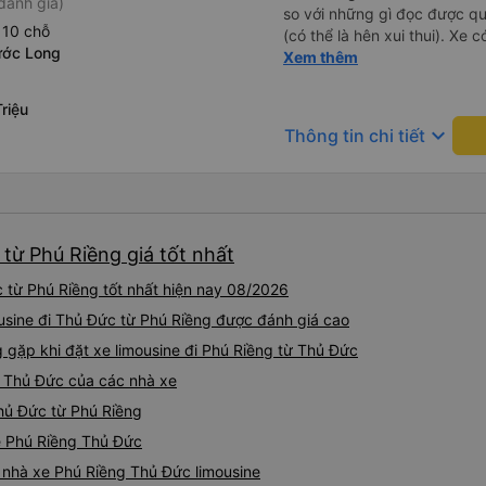
đánh giá)
so với những gì đọc được q
 10 chỗ
(có thể là hên xui thui). Xe c
ước Long
cũng ko rõ tại mình say xe 
Xem thêm
riệu
keyboard_arrow_down
Thông tin chi tiết
 từ Phú Riềng giá tốt nhất
 từ Phú Riềng tốt nhất hiện nay 08/2026
ousine đi Thủ Đức từ Phú Riềng được đánh giá cao
ặp khi đặt xe limousine đi Phú Riềng từ Thủ Đức
g Thủ Đức của các nhà xe
Thủ Đức từ Phú Riềng
ne Phú Riềng Thủ Đức
á nhà xe Phú Riềng Thủ Đức limousine