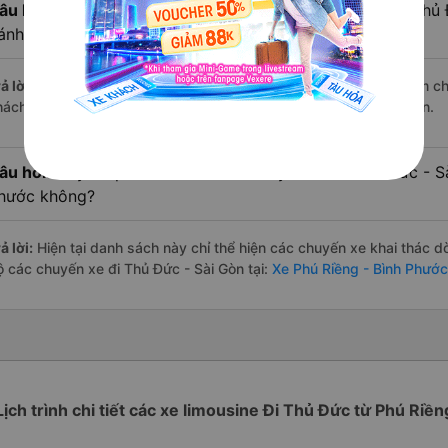
âu hỏi:
Xe limousine nào từ Phú Riềng - Bình Phước đi Thủ
ánh giá tốt nhất?
ả lời:
Trong số các hãng,
Petro Bình Phước
nổi bật nhất với điểm c
hách hàng – một con số minh chứng cho dịch vụ cao cấp và uy tín.
âu hỏi:
Đây có phải là tất cả các chuyến xe từ Thủ Đức - S
hước không?
ả lời:
Hiện tại danh sách này chỉ thể hiện các chuyến xe khai thác d
ộ các chuyến xe đi Thủ Đức - Sài Gòn tại:
Xe Phú Riềng - Bình Phước
Lịch trình chi tiết các xe limousine Đi Thủ Đức từ Phú Riền