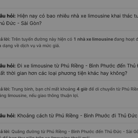
âu hỏi:
Hiện nay có bao nhiêu nhà xe limousine khai thác t
hủ Đức - Sài Gòn?
ả lời:
Trên tuyến đường này hiện có
1
nhà xe
limousine
đang hoạt 
a dạng về dịch vụ và mức giá.
âu hỏi:
Đi xe limousine từ Phú Riềng - Bình Phước đến Thủ 
ất thời gian hơn các loại phương tiện khác hay không?
ả lời:
Trung bình, bạn chỉ mất khoảng
4 giờ
để di chuyển từ Phú Riề
ằng limousine, nếu giao thông thuận lợi.
âu hỏi:
Khoảng cách từ Phú Riềng - Bình Phước đi Thủ Đức 
ả lời:
Quãng đường từ Phú Riềng - Bình Phước đến Thủ Đức - Sài G
ủ để bạn thư giãn trên xe limousine thoải mái.