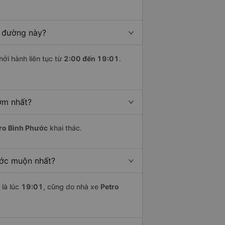
n đường này?
hởi hành liên tục từ
2:00 đến 19:01
.
ớm nhất?
ro Bình Phước
khai thác.
ước muộn nhất?
là lúc
19:01
, cũng do nhà xe
Petro