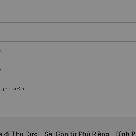
h
c
ềng - Thủ Đức
 đi Thủ Đức - Sài Gòn từ Phú Riềng - Bình P