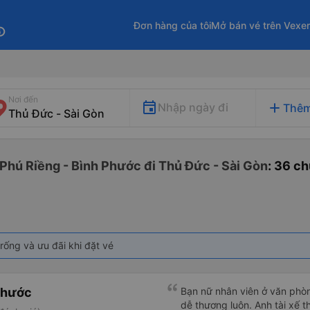
Đơn hàng của tôi
Mở bán vé trên Vexe
fo
Nơi đến
add
Nhập ngày đi
Thêm
 Phú Riềng - Bình Phước đi Thủ Đức - Sài Gòn
: 36 c
rống và ưu đãi khi đặt vé
Phước
Bạn nữ nhân viên ở văn phò
dễ thương luôn. Anh tài xế t