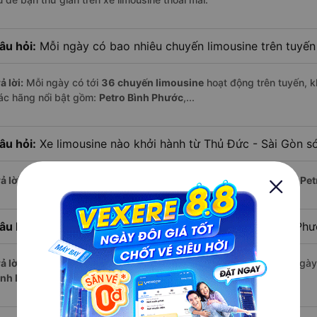
âu hỏi:
Mỗi ngày có bao nhiêu chuyến limousine trên tuyế
ả lời:
Mỗi ngày có tới
36 chuyến limousine
hoạt động trên tuyến, k
ác hãng nổi bật gồm:
Petro Bình Phước
,...
âu hỏi:
Xe limousine nào khởi hành từ Thủ Đức - Sài Gòn s
ả lời:
Chuyến limousine sớm nhất khởi hành lúc
2:00
, do nhà xe
Pet
âu hỏi:
Xe limousine nào khởi hành từ Phú Riềng - Bình Ph
ả lời:
Nếu bạn muốn đi chuyến muộn, lựa chọn cuối cùng trong ngày 
ình Phước
vận hành.