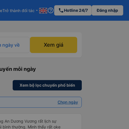
help_outline
phone
Hotline 24/7
Đăng nhập
re
Trở thành đối tác
arrow_drop_down
Xem giá
 ngày về
huyến mỗi ngày
Xem bộ lọc chuyến phổ biến
Chọn ngày
ng An Dương Vương rất lịch sự
hì bình thường. Mình thấy rất oke