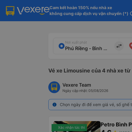
Cam kết hoàn 150% nếu nhà xe

không cung cấp dịch vụ vận chuyển (*)
in
Nơi xuất phát
import_export
Vé xe Limousine của 4 nhà xe từ
Vexere Team
Ngày cập nhật: 05/08/2026
Chọn ngày đi để xem giá vé, số ghế t
info
Petro Bình 
Xác nhận tức thì