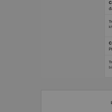
C
đ
Tr
k
C
P
Tr
b