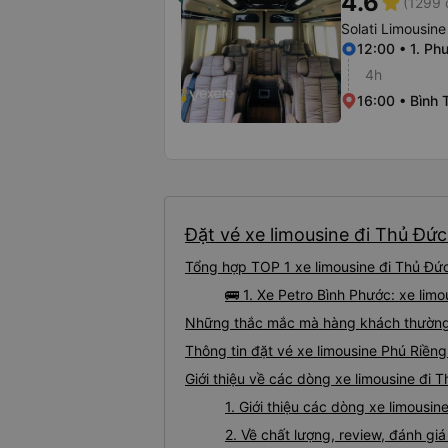
4.6
star
(1299 
Solati Limousine
12:00 • 1. Ph
4h
16:00 • Bình T
Đặt vé xe limousine đi Thủ Đức
Tổng hợp TOP 1 xe limousine đi Thủ Đức
🚌 1. Xe Petro Bình Phước: xe lim
Những thắc mắc mà hàng khách thường g
Thông tin đặt vé xe limousine Phú Riền
Giới thiệu về các dòng xe limousine đi 
1. Giới thiệu các dòng xe limousi
2. Về chất lượng, review, đánh gi