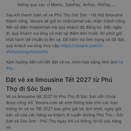
thông qua các ví Momo, ZaloPay, AirPay, VNPay,…
Sau khi thanh toán vé xe Phú Thọ Sóc Sơn - Hà Nội limousine
thành công, Vexere sẽ gửi tin nhắn/email xác nhận thành công
đến số điện thoại/email mà quý khách đã đăng ký. Đến ngày
đi, quý khách vui lòng có mặt tại điểm đón trước 30 phút giờ
khởi hành để chuẩn bị lên xe. Để kiểm tra tình trạng vé đã đặt,
quý khách vui lòng truy cập
https://vexere.com/vi-
VN/booking/ticketinfo
Xem hướng dẫn chi tiết đặt vé xe, minh họa bằng hình ảnh
tại
đây
.
Đặt vé xe limousine Tết 2027 từ Phú
Thọ đi Sóc Sơn
Vé xe limousine tết 2027 từ Phú Thọ đi Sóc Sơn vẫn chưa
được công bố. Vexere.com sẽ sớm thông báo cho các bạn
thông tin vé xe Tết 2027 bao gồm giá vé, lịch trình, ngày giờ
bán vé của các hãng xe khách đi tuyến đường Phú Thọ - Sóc
Sơn và Sóc Sơn - Phú Thọ ngay khi có thông tin từ các hãng
xe.