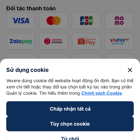
Đối tác thanh toán
close
Sử dụng cookie
Vexere dùng cookie để website hoạt động ổn định. Bạn có thể
xem chi tiết hoặc thay đổi lựa chọn bất kỳ lúc nào trong phần
Quản lý cookie. Tìm hiểu thêm trong
Chính sách Cookie
.
Chấp nhận tất cả
Tùy chọn cookie
Từ chối