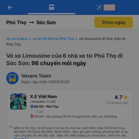
arrow_back
Tải app Vexere ngay!
Tải app Vexere
-30k
Mở app
Mở app
Nhận ưu đãi thành viên độc
-30k/ghế khi đặt vé máy bay qua
quyền
app
Phú Thọ
Sóc Sơn
Chọn ngày
Vé xe khách
xe đi Hà Nội từ Phú Thọ
xe limousine đi Sóc Sơn từ
Phú Thọ
Vé xe Limousine của 6 nhà xe từ Phú Thọ đi
Sóc Sơn
: 96 chuyến mỗi ngày
Vexere Team
Ngày cập nhật: 09/08/2026
X.E Việt Nam
4.7
Limousine 11 chỗ
(2159 đánh giá)
06:00 • Phú Thọ
2 giờ
08:00 • Văn phòng 18 Vũ Trọng Khánh, Mộ Lao, Hà Đông
Mình ở Hà Nội, có kế hoạch tự túc đi chơi-du xuân Bính Ngọ 2026 tại Chùa
Bái Đính Cổ/Chùa Bái Đính (Ninh Bình). Bây giờ giao thông, phương tiện đi lại,
vận chuyển rất dễ tiếp cận. Giữa rất nhiều hãng xe Limousine, mình tìm kiếm