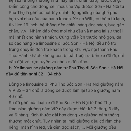
tiện ích thông thường như máy lạnh, chăn đắp, nước uống.
Điểm cộng cho dòng xe limousine Vip đi Sóc Sơn - Hà Nội từ
Phú Thọ là ghế có nút tùy chỉnh độ nghiêng của ghế phù
hợp với nhu cầu của hành khách. Xe có Wifi ,có thêm tủ lạnh,
ti vi led 19 inch, hệ thống đèn chiếu sáng đọc sách, bục gác
chân, v.v.. Nhằm đáp ứng mọi nhu cầu và mang lại sự thoải
mái nhất cho hành khách. Cũng với kích thước nhỏ gọn, đa
số các hãng xe limousine đi Sóc Sơn - Hà Nội đều hỗ trợ
trung chuyển đón trả khách trong khu vực nội thành Phú
Thọ. Hành khách không còn bị bắt buộc ra bến xe để đi, chỉ
cần đặt vé trực tuyến và chờ xe đến đón.
b. Xe limousine giường nằm từ Phú Thọ đi Sóc Sơn - Hà Nội
đầy đủ tiện nghi 32 - 34 chỗ
Dòng xe limousine đi Phú Thọ Sóc Sơn - Hà Nội giường nằm
VIP 32 – 34 chỗ là dòng xe được làm lại từ xe giường nằm
40 chỗ.
Sơ đồ ghế của loại xe đi Sóc Sơn - Hà Nội từ Phú Thọ
limousine giường nằm VIP này được thiết kế 2 tầng, 3 dãy
và 6 hàng. Kích thước dài hơn dòng xe giường nằm thông
thường một chút. Tuy nhiên tại mỗi giường đều có rèm che
riêng, màn hình led, và đèn đọc sách,…. Mỗi giường đều