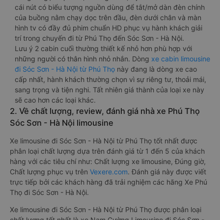
cái nút có biểu tượng nguồn dùng để tắt/mở dàn đèn chính
của buồng nằm chạy dọc trên đầu, đèn dưới chân và màn
hình tv có đầy đủ phim chuẩn HD phục vụ hành khách giải
trí trong chuyến đi từ Phú Thọ đến Sóc Sơn - Hà Nội.
Lưu ý 2 cabin cuối thường thiết kế nhỏ hơn phù hợp với
những người có thân hình nhỏ nhắn. Dòng
xe cabin limousine
đi Sóc Sơn - Hà Nội từ Phú Thọ
này đang là dòng xe cao
cấp nhất, hành khách thường chọn vì sự riêng tư, thoải mái,
sang trọng và tiện nghi. Tất nhiên giá thành của loại xe này
sẽ cao hơn các loại khác.
2. Về chất lượng, review, đánh giá nhà xe Phú Thọ
Sóc Sơn - Hà Nội limousine
Xe limousine đi Sóc Sơn - Hà Nội từ Phú Thọ tốt nhất được
phân loại chất lượng dựa trên đánh giá từ 1 đến 5 của khách
hàng với các tiêu chí như: Chất lượng xe limousine, Đúng giờ,
Chất lượng phục vụ trên
Vexere.com
. Đánh giá này được viết
trực tiếp bởi các khách hàng đã trải nghiệm các hãng Xe Phú
Thọ đi Sóc Sơn - Hà Nội.
Xe limousine đi Sóc Sơn - Hà Nội từ Phú Thọ được phân loại
chất lượng tốt nhất là xe Nam Cường Limousine đi Sóc Sơn -