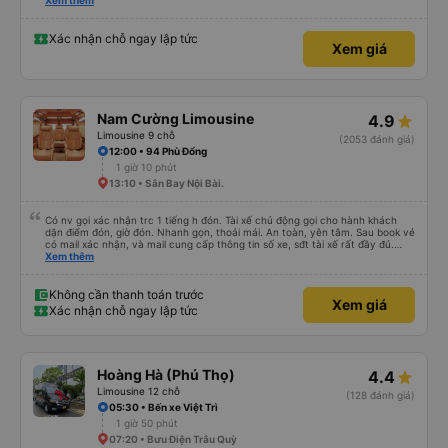
trên Vexere và chốt được lịch phù hợp với hãng xe X.E Việt Nam. Giá vé lượt
Xem thêm
đi và lượt về (2 chiều, khứ hồi) khá hợp lý. Điều mà mình thấy đỉnh nhất chính
là hãng có hỗ trợ xe trung chuyển. Từ văn phòng 251 Lương Văn Thăng,
phường Hoa Lư đến Chùa Bái Đính, phường Tây Hoa Lư khoảng cách là
Xác nhận chỗ ngay lập tức
Xem giá
~20km, hãng nhiệt tình đưa đón dù chỉ là 1 người, đưa đón 2 chiều bằng xe
trung chuyển với khoảng cách tổng là 40km mà phí thu thêm chỉ có
45.000đ. Mình chỉ lo cho hãng sẽ bị lỗ thôi. Mình chỉ cảm nhận nhất về vụ xe
trung chuyển thôi. Năm mới, chúc hãng X.E Việt Nam ngày càng phát triển
nhé. Thân mến.
Nam Cường Limousine
4.9
Limousine 9 chỗ
(2053 đánh giá)
12:00 • 94 Phù Đổng
1 giờ 10 phút
13:10 • Sân Bay Nội Bài.
Có nv gọi xác nhận trc 1 tiếng h đón. Tài xế chủ động gọi cho hành khách
dặn điểm đón, giờ đón. Nhanh gọn, thoải mái. An toàn, yên tâm. Sau book vé
có mail xác nhận, và mail cung cấp thông tin số xe, sđt tài xế rất đầy đủ.
Mình khá hài lòng và yên tâm.
Xem thêm
Không cần thanh toán trước
Xem giá
Xác nhận chỗ ngay lập tức
Hoàng Hà (Phú Thọ)
4.4
Limousine 12 chỗ
(128 đánh giá)
05:30 • Bến xe Việt Trì
1 giờ 50 phút
07:20 • Bưu Điện Trâu Quỳ