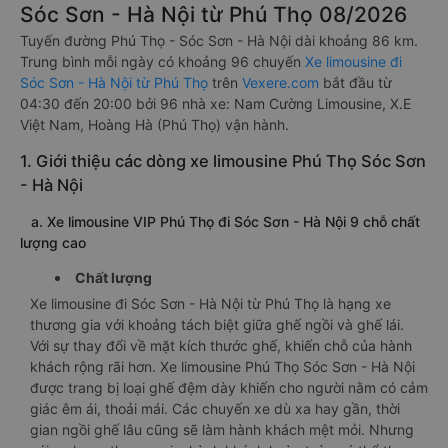
Sóc Sơn - Hà Nội từ Phú Thọ 08/2026
Tuyến đường Phú Thọ - Sóc Sơn - Hà Nội dài khoảng 86 km.
Trung bình mỗi ngày có khoảng 96 chuyến
Xe limousine đi
Sóc Sơn - Hà Nội từ Phú Thọ
trên
Vexere.com
bắt đầu từ
04:30 đến 20:00 bởi 96 nhà xe: Nam Cường Limousine, X.E
Việt Nam, Hoàng Hà (Phú Thọ) vận hành.
1. Giới thiệu các dòng xe limousine Phú Thọ Sóc Sơn
- Hà Nội
a. Xe limousine VIP Phú Thọ đi Sóc Sơn - Hà Nội 9 chỗ chất
lượng cao
Chất lượng
Xe limousine đi Sóc Sơn - Hà Nội từ Phú Thọ là hạng xe
thương gia với khoảng tách biệt giữa ghế ngồi và ghế lái.
Với sự thay đổi về mặt kích thước ghế, khiến chỗ của hành
khách rộng rãi hơn. Xe limousine Phú Thọ Sóc Sơn - Hà Nội
được trang bị loại ghế đệm dày khiến cho người nằm có cảm
giác êm ái, thoải mái. Các chuyến xe dù xa hay gần, thời
gian ngồi ghế lâu cũng sẽ làm hành khách mệt mỏi. Nhưng