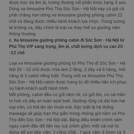
được bọc da êm ái, tương đương với phân khúc hạng 3 sao.
Dòng xe limousine Phú Thọ Sóc Sơn - Hà Nội này có giá cả
phải chăng hơn dòng xe limousine giường phòng cabin 22
chỗ và đang được nhiều hành khách lựa chọn. Trong tương
lai không xa, đây chính là loại xe thay thế xe giường nằm
thông thường.
c. Xe limousine giường phòng cabin đi Sóc Sơn - Hà Nội từ
Phú Thọ VIP sang trọng, êm ái, chất lượng dịch vụ cao 20
-22 chỗ
Loại xe limousine giường phòng từ Phú Thọ đi Sóc Sơn - Hà
Nội 20 - 22 chỗ được chia làm 2 tầng, 2 dãy và 6 hàng, mỗi
hàng là 2 cabin riêng biệt. Trong mỗi xe limousine Phú Thọ
Sóc Sơn - Hà Nội cabin được trang bị rất nhiều tiện ích phục
vụ hành khách suốt hành trình.
Mỗi phòng, cabin đều có gối nằm rời, có gối ôm, có cái mền
to hơn và dây an toàn seat belt. Giường rộng và dài hơn hai
loại trên, có thể lăn lộn thoải mái. Đặc biệt là hệ thống
massage sẽ giúp bạn thư giãn trong những giờ nằm xe Phú
Thọ đến Sóc Sơn - Hà Nội dài. Bảng điều khiển chính nằm
ngay cạnh đầu để tiện tay tuỳ chỉnh gồm: một cái nút to
đùng để gọi tiếp viên, 2 cổng USB , 1 jack cắm 3.5mm và 3