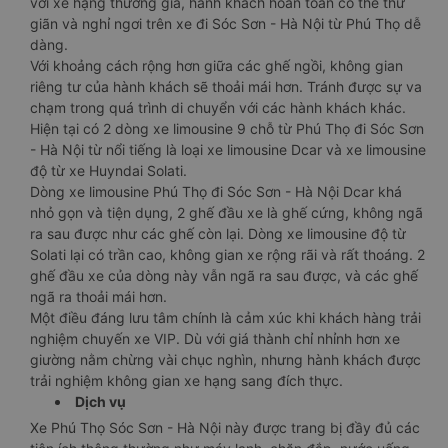
với xe hạng thương gia, hành khách hoàn toàn có thể thư
giãn và nghỉ ngơi trên xe đi Sóc Sơn - Hà Nội từ Phú Thọ dễ
dàng.
Với khoảng cách rộng hơn giữa các ghế ngồi, không gian
riêng tư của hành khách sẽ thoải mái hơn. Tránh được sự va
chạm trong quá trình di chuyển với các hành khách khác.
Hiện tại có 2 dòng xe limousine 9 chỗ từ Phú Thọ đi Sóc Sơn
- Hà Nội từ nổi tiếng là loại xe limousine Dcar và xe limousine
độ từ xe Huyndai Solati.
Dòng xe limousine Phú Thọ đi Sóc Sơn - Hà Nội Dcar khá
nhỏ gọn và tiện dụng, 2 ghế đầu xe là ghế cứng, không ngã
ra sau được như các ghế còn lại. Dòng xe limousine độ từ
Solati lại có trần cao, không gian xe rộng rãi và rất thoáng. 2
ghế đầu xe của dòng này vẫn ngã ra sau được, và các ghế
ngã ra thoải mái hơn.
Một điều đáng lưu tâm chính là cảm xúc khi khách hàng trải
nghiệm chuyến xe VIP. Dù với giá thành chỉ nhỉnh hơn xe
giường nằm chừng vài chục nghìn, nhưng hành khách được
trải nghiệm không gian xe hạng sang đích thực.
Dịch vụ
Xe Phú Thọ Sóc Sơn - Hà Nội này được trang bị đầy đủ các