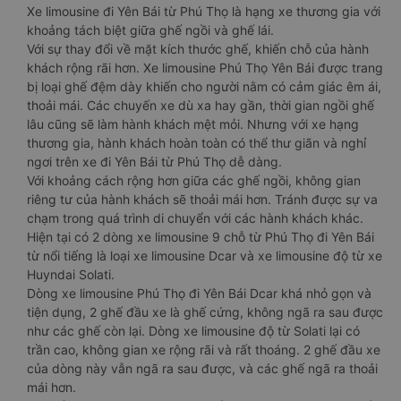
Xe limousine đi Yên Bái từ Phú Thọ là hạng xe thương gia với
khoảng tách biệt giữa ghế ngồi và ghế lái.
Với sự thay đổi về mặt kích thước ghế, khiến chỗ của hành
khách rộng rãi hơn. Xe limousine Phú Thọ Yên Bái được trang
bị loại ghế đệm dày khiến cho người nằm có cảm giác êm ái,
thoải mái. Các chuyến xe dù xa hay gần, thời gian ngồi ghế
lâu cũng sẽ làm hành khách mệt mỏi. Nhưng với xe hạng
thương gia, hành khách hoàn toàn có thể thư giãn và nghỉ
ngơi trên xe đi Yên Bái từ Phú Thọ dễ dàng.
Với khoảng cách rộng hơn giữa các ghế ngồi, không gian
riêng tư của hành khách sẽ thoải mái hơn. Tránh được sự va
chạm trong quá trình di chuyển với các hành khách khác.
Hiện tại có 2 dòng xe limousine 9 chỗ từ Phú Thọ đi Yên Bái
từ nổi tiếng là loại xe limousine Dcar và xe limousine độ từ xe
Huyndai Solati.
Dòng xe limousine Phú Thọ đi Yên Bái Dcar khá nhỏ gọn và
tiện dụng, 2 ghế đầu xe là ghế cứng, không ngã ra sau được
như các ghế còn lại. Dòng xe limousine độ từ Solati lại có
trần cao, không gian xe rộng rãi và rất thoáng. 2 ghế đầu xe
của dòng này vẫn ngã ra sau được, và các ghế ngã ra thoải
mái hơn.