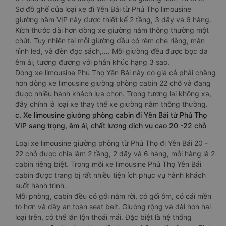
Sơ đồ ghế của loại xe đi Yên Bái từ Phú Thọ limousine
giường nằm VIP này được thiết kế 2 tầng, 3 dãy và 6 hàng.
Kích thước dài hơn dòng xe giường nằm thông thường một
chút. Tuy nhiên tại mỗi giường đều có rèm che riêng, màn
hình led, và đèn đọc sách,…. Mỗi giường đều được bọc da
êm ái, tương đương với phân khúc hạng 3 sao.
Dòng xe limousine Phú Thọ Yên Bái này có giá cả phải chăng
hơn dòng xe limousine giường phòng cabin 22 chỗ và đang
được nhiều hành khách lựa chọn. Trong tương lai không xa,
đây chính là loại xe thay thế xe giường nằm thông thường.
c. Xe limousine giường phòng cabin đi Yên Bái từ Phú Thọ
VIP sang trọng, êm ái, chất lượng dịch vụ cao 20 -22 chỗ
Loại xe limousine giường phòng từ Phú Thọ đi Yên Bái 20 -
22 chỗ được chia làm 2 tầng, 2 dãy và 6 hàng, mỗi hàng là 2
cabin riêng biệt. Trong mỗi xe limousine Phú Thọ Yên Bái
cabin được trang bị rất nhiều tiện ích phục vụ hành khách
suốt hành trình.
Mỗi phòng, cabin đều có gối nằm rời, có gối ôm, có cái mền
to hơn và dây an toàn seat belt. Giường rộng và dài hơn hai
loại trên, có thể lăn lộn thoải mái. Đặc biệt là hệ thống