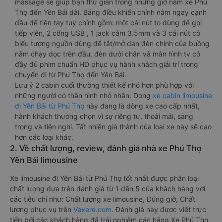
massage sẽ giúp bạn thư giãn trong những giờ nằm xe Phú
Thọ đến Yên Bái dài. Bảng điều khiển chính nằm ngay cạnh
đầu để tiện tay tuỳ chỉnh gồm: một cái nút to đùng để gọi
tiếp viên, 2 cổng USB , 1 jack cắm 3.5mm và 3 cái nút có
biểu tượng nguồn dùng để tắt/mở dàn đèn chính của buồng
nằm chạy dọc trên đầu, đèn dưới chân và màn hình tv có
đầy đủ phim chuẩn HD phục vụ hành khách giải trí trong
chuyến đi từ Phú Thọ đến Yên Bái.
Lưu ý 2 cabin cuối thường thiết kế nhỏ hơn phù hợp với
những người có thân hình nhỏ nhắn. Dòng
xe cabin limousine
đi Yên Bái từ Phú Thọ
này đang là dòng xe cao cấp nhất,
hành khách thường chọn vì sự riêng tư, thoải mái, sang
trọng và tiện nghi. Tất nhiên giá thành của loại xe này sẽ cao
hơn các loại khác.
2. Về chất lượng, review, đánh giá nhà xe Phú Thọ
Yên Bái limousine
Xe limousine đi Yên Bái từ Phú Thọ tốt nhất được phân loại
chất lượng dựa trên đánh giá từ 1 đến 5 của khách hàng với
các tiêu chí như: Chất lượng xe limousine, Đúng giờ, Chất
lượng phục vụ trên
Vexere.com
. Đánh giá này được viết trực
tiếp bởi các khách hàng đã trải nghiệm các hãng Xe Phú Thọ