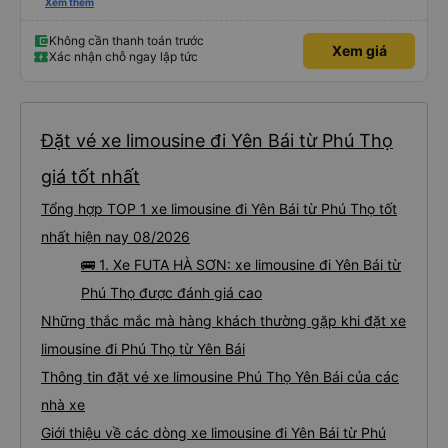
báo qua email. Chúng tôi đến đúng địa điểm lúc 9 giờ nhưng xe buýt không
Xem thêm
có ở đó. Chúng tôi đã liên lạc qua email và nhận được phản hồi nhanh chóng,
điều này rất đáng trân trọng. Họ cho chúng tôi biết xe buýt đến muộn 10-15
phút. Khi xe buýt đến, tài xế đã đến tận nơi giúp đỡ chúng tôi và nhân viên
Không cần thanh toán trước
Xem giá
chăm sóc khách hàng cũng đã xác nhận qua email. Xe buýt sạch sẽ và
Xác nhận chỗ ngay lập tức
giường ngủ thoải mái. Tài xế rất tốt bụng và chu đáo vì biết chúng tôi là
khách du lịch. Chúng tôi cảm thấy an toàn suốt cả chuyến đi. Cuối chuyến
đi, tài xế đã hướng dẫn chúng tôi đến xe đưa đón miễn phí đến khách sạn. Tôi
rất khuyên bạn nên sử dụng dịch vụ này.
Đặt vé xe limousine đi Yên Bái từ Phú Thọ
giá tốt nhất
Tổng hợp TOP 1 xe limousine đi Yên Bái từ Phú Thọ tốt
nhất hiện nay 08/2026
🚌 1. Xe FUTA HÀ SƠN: xe limousine đi Yên Bái từ
Phú Thọ được đánh giá cao
Những thắc mắc mà hàng khách thường gặp khi đặt xe
limousine đi Phú Thọ từ Yên Bái
Thông tin đặt vé xe limousine Phú Thọ Yên Bái của các
nhà xe
Giới thiệu về các dòng xe limousine đi Yên Bái từ Phú