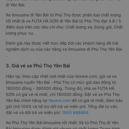
đi Yên Bái.
Xe limousine đi Yên Bái từ Phú Thọ được phân loại chất lượng
tốt nhất là xe FUTA HÀ SƠN đi Yên Bái từ Phú Thọ đạt 4.8 / 5
điểm dựa trên các tiêu chí như: Chất lượng xe, Đúng giờ, Chất
lượng phục vụ.
Đánh giá này được viết trực tiếp bởi các khách hàng đã trải
nghiệm dịch vụ của các hãng xe limousine đi Phú Thọ Yên Bái
.
3. Giá vé xe Phú Thọ Yên Bái
Hiện tại, theo cập nhật mới nhất của Vexere.com, giá vé xe
limousine tuyến Yên Bái - Phú Thọ có mức giá dao động từ
180000 đồng - 390000 đồng. Trong đó, nhà xe FUTA HÀ
SƠN có giá vé rẻ nhất, chỉ 180000 đồng. Đặt vé xe Phú Thọ
Yên Bái chính hãng tại
Vexere.com
để có giá rẻ nhất, đảm bảo
giữ chỗ 100% và hỗ trợ đổi trả vé miễn phí. Tổng đài tư vấn,
đặt vé và đổi trả vé miễn phí:
1900 888684
.
Xe Phú Thọ Yên Bái limousine tốt nhất: Xe từ Phú Thọ đi Yên
Bái limousine được đánh giá chung có chất lượng Trung bình