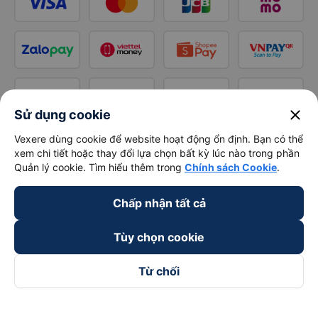
close
Sử dụng cookie
Vexere dùng cookie để website hoạt động ổn định. Bạn có thể
xem chi tiết hoặc thay đổi lựa chọn bất kỳ lúc nào trong phần
Quản lý cookie. Tìm hiểu thêm trong
Chính sách Cookie
.
Chấp nhận tất cả
Tùy chọn cookie
Từ chối
Theo dõi chúng tôi trên
Facebook
Tiktok
Youtube