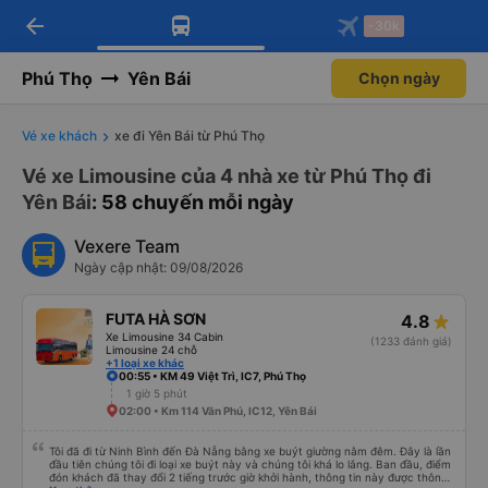
arrow_back
Tải app Vexere ngay!
Tải app Vexere
-30k
Mở app
Mở app
Nhận ưu đãi thành viên độc
-30k/ghế khi đặt vé máy bay qua
quyền
app
Phú Thọ
Yên Bái
Chọn ngày
Vé xe khách
xe đi Yên Bái từ Phú Thọ
Vé xe Limousine của 4 nhà xe từ Phú Thọ đi
Yên Bái
: 58 chuyến mỗi ngày
Vexere Team
Ngày cập nhật: 09/08/2026
FUTA HÀ SƠN
4.8
Xe Limousine 34 Cabin
(1233 đánh giá)
Limousine 24 chỗ
+1 loại xe khác
00:55 • KM 49 Việt Trì, IC7, Phú Thọ
1 giờ 5 phút
02:00 • Km 114 Văn Phú, IC12, Yên Bái
Tôi đã đi từ Ninh Bình đến Đà Nẵng bằng xe buýt giường nằm đêm. Đây là lần
đầu tiên chúng tôi đi loại xe buýt này và chúng tôi khá lo lắng. Ban đầu, điểm
đón khách đã thay đổi 2 tiếng trước giờ khởi hành, thông tin này được thông