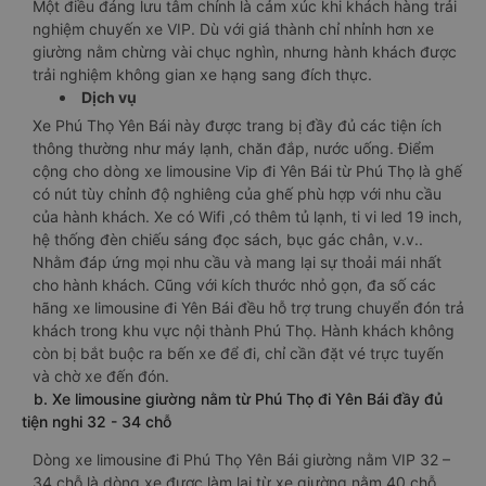
Một điều đáng lưu tâm chính là cảm xúc khi khách hàng trải
nghiệm chuyến xe VIP. Dù với giá thành chỉ nhỉnh hơn xe
giường nằm chừng vài chục nghìn, nhưng hành khách được
trải nghiệm không gian xe hạng sang đích thực.
Dịch vụ
Xe Phú Thọ Yên Bái này được trang bị đầy đủ các tiện ích
thông thường như máy lạnh, chăn đắp, nước uống. Điểm
cộng cho dòng xe limousine Vip đi Yên Bái từ Phú Thọ là ghế
có nút tùy chỉnh độ nghiêng của ghế phù hợp với nhu cầu
của hành khách. Xe có Wifi ,có thêm tủ lạnh, ti vi led 19 inch,
hệ thống đèn chiếu sáng đọc sách, bục gác chân, v.v..
Nhằm đáp ứng mọi nhu cầu và mang lại sự thoải mái nhất
cho hành khách. Cũng với kích thước nhỏ gọn, đa số các
hãng xe limousine đi Yên Bái đều hỗ trợ trung chuyển đón trả
khách trong khu vực nội thành Phú Thọ. Hành khách không
còn bị bắt buộc ra bến xe để đi, chỉ cần đặt vé trực tuyến
và chờ xe đến đón.
b. Xe limousine giường nằm từ Phú Thọ đi Yên Bái đầy đủ
tiện nghi 32 - 34 chỗ
Dòng xe limousine đi Phú Thọ Yên Bái giường nằm VIP 32 –
34 chỗ là dòng xe được làm lại từ xe giường nằm 40 chỗ.