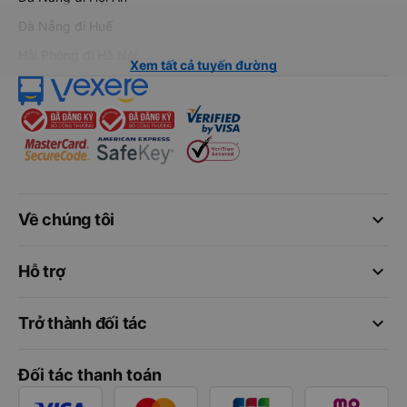
Đà Nẵng đi Huế
Hải Phòng đi Hà Nội
Xem tất cả tuyến đường
keyboard_arrow_down
Về chúng tôi
keyboard_arrow_down
Hỗ trợ
keyboard_arrow_down
Trở thành đối tác
Đối tác thanh toán