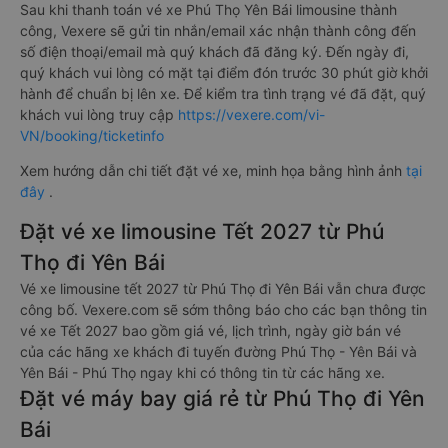
Sau khi thanh toán vé xe Phú Thọ Yên Bái limousine thành
công, Vexere sẽ gửi tin nhắn/email xác nhận thành công đến
số điện thoại/email mà quý khách đã đăng ký. Đến ngày đi,
quý khách vui lòng có mặt tại điểm đón trước 30 phút giờ khởi
hành để chuẩn bị lên xe. Để kiểm tra tình trạng vé đã đặt, quý
khách vui lòng truy cập
https://vexere.com/vi-
VN/booking/ticketinfo
Xem hướng dẫn chi tiết đặt vé xe, minh họa bằng hình ảnh
tại
đây
.
Đặt vé xe limousine Tết 2027 từ Phú
Thọ đi Yên Bái
Vé xe limousine tết 2027 từ Phú Thọ đi Yên Bái vẫn chưa được
công bố. Vexere.com sẽ sớm thông báo cho các bạn thông tin
vé xe Tết 2027 bao gồm giá vé, lịch trình, ngày giờ bán vé
của các hãng xe khách đi tuyến đường Phú Thọ - Yên Bái và
Yên Bái - Phú Thọ ngay khi có thông tin từ các hãng xe.
Đặt vé máy bay giá rẻ từ Phú Thọ đi Yên
Bái