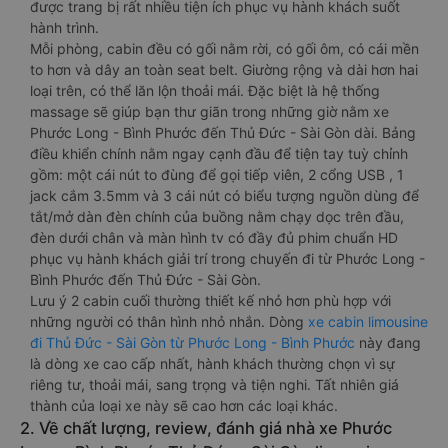
được trang bị rất nhiều tiện ích phục vụ hành khách suốt
hành trình.
Mỗi phòng, cabin đều có gối nằm rời, có gối ôm, có cái mền
to hơn và dây an toàn seat belt. Giường rộng và dài hơn hai
loại trên, có thể lăn lộn thoải mái. Đặc biệt là hệ thống
massage sẽ giúp bạn thư giãn trong những giờ nằm xe
Phước Long - Bình Phước đến Thủ Đức - Sài Gòn dài. Bảng
điều khiển chính nằm ngay cạnh đầu để tiện tay tuỳ chỉnh
gồm: một cái nút to đùng để gọi tiếp viên, 2 cổng USB , 1
jack cắm 3.5mm và 3 cái nút có biểu tượng nguồn dùng để
tắt/mở dàn đèn chính của buồng nằm chạy dọc trên đầu,
đèn dưới chân và màn hình tv có đầy đủ phim chuẩn HD
phục vụ hành khách giải trí trong chuyến đi từ Phước Long -
Bình Phước đến Thủ Đức - Sài Gòn.
Lưu ý 2 cabin cuối thường thiết kế nhỏ hơn phù hợp với
những người có thân hình nhỏ nhắn. Dòng
xe cabin limousine
đi Thủ Đức - Sài Gòn từ Phước Long - Bình Phước
này đang
là dòng xe cao cấp nhất, hành khách thường chọn vì sự
riêng tư, thoải mái, sang trọng và tiện nghi. Tất nhiên giá
thành của loại xe này sẽ cao hơn các loại khác.
2. Về chất lượng, review, đánh giá nhà xe Phước