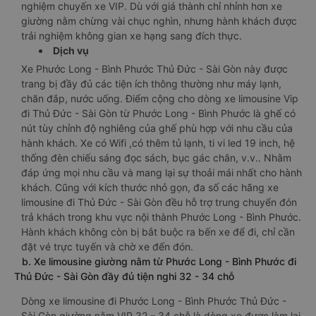
nghiệm chuyến xe VIP. Dù với giá thành chỉ nhỉnh hơn xe
giường nằm chừng vài chục nghìn, nhưng hành khách được
trải nghiệm không gian xe hạng sang đích thực.
Dịch vụ
Xe Phước Long - Bình Phước Thủ Đức - Sài Gòn này được
trang bị đầy đủ các tiện ích thông thường như máy lạnh,
chăn đắp, nước uống. Điểm cộng cho dòng xe limousine Vip
đi Thủ Đức - Sài Gòn từ Phước Long - Bình Phước là ghế có
nút tùy chỉnh độ nghiêng của ghế phù hợp với nhu cầu của
hành khách. Xe có Wifi ,có thêm tủ lạnh, ti vi led 19 inch, hệ
thống đèn chiếu sáng đọc sách, bục gác chân, v.v.. Nhằm
đáp ứng mọi nhu cầu và mang lại sự thoải mái nhất cho hành
khách. Cũng với kích thước nhỏ gọn, đa số các hãng xe
limousine đi Thủ Đức - Sài Gòn đều hỗ trợ trung chuyển đón
trả khách trong khu vực nội thành Phước Long - Bình Phước.
Hành khách không còn bị bắt buộc ra bến xe để đi, chỉ cần
đặt vé trực tuyến và chờ xe đến đón.
b. Xe limousine giường nằm từ Phước Long - Bình Phước đi
Thủ Đức - Sài Gòn đầy đủ tiện nghi 32 - 34 chỗ
Dòng xe limousine đi Phước Long - Bình Phước Thủ Đức -
Sài Gòn giường nằm VIP 32 – 34 chỗ là dòng xe được làm lại