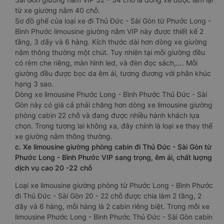
từ xe giường nằm 40 chỗ.
Sơ đồ ghế của loại xe đi Thủ Đức - Sài Gòn từ Phước Long -
Bình Phước limousine giường nằm VIP này được thiết kế 2
tầng, 3 dãy và 6 hàng. Kích thước dài hơn dòng xe giường
nằm thông thường một chút. Tuy nhiên tại mỗi giường đều
có rèm che riêng, màn hình led, và đèn đọc sách,…. Mỗi
giường đều được bọc da êm ái, tương đương với phân khúc
hạng 3 sao.
Dòng xe limousine Phước Long - Bình Phước Thủ Đức - Sài
Gòn này có giá cả phải chăng hơn dòng xe limousine giường
phòng cabin 22 chỗ và đang được nhiều hành khách lựa
chọn. Trong tương lai không xa, đây chính là loại xe thay thế
xe giường nằm thông thường.
c. Xe limousine giường phòng cabin đi Thủ Đức - Sài Gòn từ
Phước Long - Bình Phước VIP sang trọng, êm ái, chất lượng
dịch vụ cao 20 -22 chỗ
Loại xe limousine giường phòng từ Phước Long - Bình Phước
đi Thủ Đức - Sài Gòn 20 - 22 chỗ được chia làm 2 tầng, 2
dãy và 6 hàng, mỗi hàng là 2 cabin riêng biệt. Trong mỗi xe
limousine Phước Long - Bình Phước Thủ Đức - Sài Gòn cabin