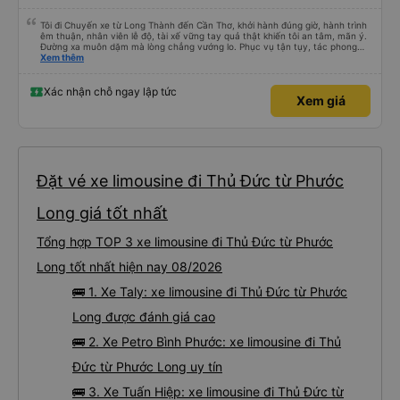
Tôi đi Chuyến xe từ Long Thành đến Cần Thơ, khởi hành đúng giờ, hành trình
êm thuận, nhân viên lễ độ, tài xế vững tay quả thật khiến tôi an tâm, mãn ý.
Đường xa muôn dặm mà lòng chẳng vướng lo. Phục vụ tận tụy, tác phong
nghiêm cẩn, hiếm thấy giữa thời buổi kim tiền vội vã. Xã hội loạn đạo. Xin gửi
Xem thêm
lời tán dương chân thành, kính chúc nhà xe ngày một hưng thịnh, vạn lộ bình
an.”
Xác nhận chỗ ngay lập tức
Xem giá
Đặt vé xe limousine đi Thủ Đức từ Phước
Long giá tốt nhất
Tổng hợp TOP 3 xe limousine đi Thủ Đức từ Phước
Long tốt nhất hiện nay 08/2026
🚌 1. Xe Taly: xe limousine đi Thủ Đức từ Phước
Long được đánh giá cao
🚌 2. Xe Petro Bình Phước: xe limousine đi Thủ
Đức từ Phước Long uy tín
🚌 3. Xe Tuấn Hiệp: xe limousine đi Thủ Đức từ