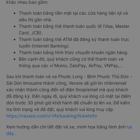
khác nhau bao gồm:
Thanh toán bằng tiền mặt tại các cửa hàng tiện lợi và
siêu thị gần nhà.
Thanh toán bằng thẻ thanh toán quốc tế (Visa, Master
Card, JCB).
Thanh toán bằng thẻ ATM đã đăng ký thanh toán trực
tuyến (Internet Banking).
Thanh toán bằng hình thức chuyển khoản ngân hàng.
Bên cạnh đó, quý khách cũng có thể thanh toán vé
thông qua các ví Momo, ZaloPay, AirPay, VNPay,…
Sau khi thanh toán vé xe Phước Long - Bình Phước Thủ Đức -
Sài Gòn limousine thành công, Vexere sẽ gửi tin nhắn/email
xác nhận thành công đến số điện thoại/email mà quý khách
đã đăng ký. Đến ngày đi, quý khách vui lòng có mặt tại điểm
đón trước 30 phút giờ khởi hành để chuẩn bị lên xe. Để kiểm
tra tình trạng vé đã đặt, quý khách vui lòng truy cập
https://vexere.com/vi-VN/booking/ticketinfo
Xem hướng dẫn chi tiết đặt vé xe, minh họa bằng hình ảnh
tại
đây
.