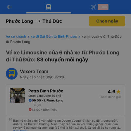
arrow_back
Tải app Vexere ngay!
Tải app Vexere
-30k
Mở app
Mở app
Nhận ưu đãi thành viên độc
-30k/ghế khi đặt vé máy bay qua
quyền
app
Phước Long
Thủ Đức
Chọn ngày
Vé xe khách
xe đi Sài Gòn từ Bình Phước
xe limousine đi Thủ Đức
từ Phước Long
Vé xe Limousine của 6 nhà xe từ Phước Long
đi Thủ Đức
: 83 chuyến mỗi ngày
Vexere Team
Ngày cập nhật: 09/08/2026
Petro Bình Phước
4.6
Solati Limousine 10 chỗ
(1303 đánh giá)
09:00 • 1. Phước Long
4 giờ
13:00 • Bình Triệu
Bạn nữ nhân viên ở văn phòng An Dương Vương rất lịch sự dễ thương luôn.
Anh tài xế thì bình thường. Mình thấy rất oke so với những gì đọc được qua
review ở gg map và trên app (có thể là hên xui thui). Xe có lái ẩu ha rung lắc