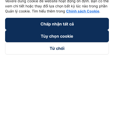
Vexere dùng cookie để website hoạt động ổn định. Bạn có thể
xem chi tiết hoặc thay đổi lựa chọn bất kỳ lúc nào trong phần
Quản lý cookie. Tìm hiểu thêm trong
Chính sách Cookie
.
Chấp nhận tất cả
Tùy chọn cookie
Từ chối
Theo dõi chúng tôi trên
Facebook
Tiktok
Youtube
Công ty TNHH Thương Mại Dịch Vụ Vexere
Địa chỉ đăng ký kinh doanh: 8C Chữ Đồng Tử, Phường Tân
Sơn Nhất, TP. Hồ Chí Minh, Việt Nam
Địa chỉ
:
Lầu 2, toà nhà H3 Circo Hoàng Diệu, 384 Hoàng Diệu,
Phường Khánh Hội, TP Hồ Chí Minh, Việt Nam
Tầng 3, toà nhà 101 Láng Hạ, 101 Láng Hạ, Phường Láng, TP.