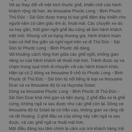
Với sự thay đổi về mặt kích thước ghế, khiến chỗ của hành
khách rộng rãi hơn. Xe limousine Phước Long - Bình Phước
Thủ Đức - Sài Gòn được trang bị loại ghế đệm dày khiến cho
người nằm có cảm giác êm ái, thoải mái. Các chuyến xe dù
xa hay gần, thời gian ngồi ghế lâu cũng sẽ làm hành khách
mệt mỏi. Nhưng với xe hạng thương gia, hành khách hoàn
toàn có thể thư giãn và nghỉ ngơi trên xe đi Thủ Đức - Sài
Gòn từ Phước Long - Bình Phước dễ dàng.
Với khoảng cách rộng hơn giữa các ghế ngồi, không gian
riêng tư của hành khách sẽ thoải mái hơn. Tránh được sự va
chạm trong quá trình di chuyển với các hành khách khác.
Hiện tại có 2 dòng xe limousine 9 chỗ từ Phước Long - Bình
Phước đi Thủ Đức - Sài Gòn từ nổi tiếng là loại xe limousine
Dcar và xe limousine độ từ xe Huyndai Solati.
Dòng xe limousine Phước Long - Bình Phước đi Thủ Đức -
Sài Gòn Dcar khá nhỏ gọn và tiện dụng, 2 ghế đầu xe là ghế
cứng, không ngã ra sau được như các ghế còn lại. Dòng xe
limousine độ từ Solati lại có trần cao, không gian xe rộng rãi
và rất thoáng. 2 ghế đầu xe của dòng này vẫn ngã ra sau
được, và các ghế ngã ra thoải mái hơn.
Một điều đáng lưu tâm chính là cảm xúc khi khách hàng trải