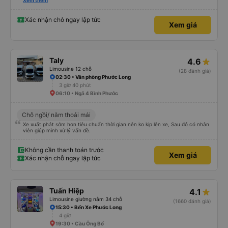
hay không thì cũng ko rõ tại mình say xe nên ngủ ko à
Xem thêm
Xác nhận chỗ ngay lập tức
Xem giá
Taly
4.6
Limousine 12 chỗ
(28 đánh giá)
02:30 • Văn phòng Phước Long
3 giờ 40 phút
06:10 • Ngã 4 Bình Phước
Chỗ ngồi/ nằm thoải mái
Xe xuất phát sớm hơn tiêu chuẩn thời gian nên ko kịp lên xe, Sau đó có nhân
viên giúp mình xử lý vấn đề.
Không cần thanh toán trước
Xem giá
Xác nhận chỗ ngay lập tức
Tuấn Hiệp
4.1
Limousine giường nằm 34 chỗ
(1660 đánh giá)
15:30 • Bến Xe Phước Long
4 giờ
19:30 • Cầu Ông Bố