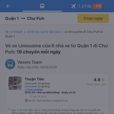
Tải app Vexere ngay!
Mở app
Nhận ưu đãi thành viên độc
quyền
arrow_back
Tải app Vexere
1.674
k
-30k
Mở app
-30k/ghế khi đặt vé máy bay qua
app
Quận 1
Chư Pưh
Chọn ngày
Vé xe khách
xe đi Gia Lai từ Sài Gòn
xe limousine đi Chư Pưh từ
Quận 1
Vé xe Limousine của 6 nhà xe từ Quận 1 đi Chư
Pưh
: 19 chuyến mỗi ngày
Vexere Team
Ngày cập nhật: 06/08/2026
Thuận Tiến
4.8
Limousine 34 giường
(5484 đánh giá)
Limousine 22 giường
+1 loại xe khác
18:30 • Bến xe Miền Đông - Quầy vé 24