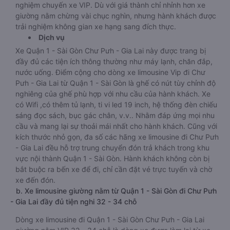
và rất thoáng. 2 ghế đầu xe của dòng này vẫn ngã ra sau
được, và các ghế ngã ra thoải mái hơn.
Một điều đáng lưu tâm chính là cảm xúc khi khách hàng trải
nghiệm chuyến xe VIP. Dù với giá thành chỉ nhỉnh hơn xe
giường nằm chừng vài chục nghìn, nhưng hành khách được
trải nghiệm không gian xe hạng sang đích thực.
Dịch vụ
Xe Quận 1 - Sài Gòn Chư Pưh - Gia Lai này được trang bị
đầy đủ các tiện ích thông thường như máy lạnh, chăn đắp,
nước uống. Điểm cộng cho dòng xe limousine Vip đi Chư
Pưh - Gia Lai từ Quận 1 - Sài Gòn là ghế có nút tùy chỉnh độ
nghiêng của ghế phù hợp với nhu cầu của hành khách. Xe
có Wifi ,có thêm tủ lạnh, ti vi led 19 inch, hệ thống đèn chiếu
sáng đọc sách, bục gác chân, v.v.. Nhằm đáp ứng mọi nhu
cầu và mang lại sự thoải mái nhất cho hành khách. Cũng với
kích thước nhỏ gọn, đa số các hãng xe limousine đi Chư Pưh
- Gia Lai đều hỗ trợ trung chuyển đón trả khách trong khu
vực nội thành Quận 1 - Sài Gòn. Hành khách không còn bị
bắt buộc ra bến xe để đi, chỉ cần đặt vé trực tuyến và chờ
xe đến đón.
b. Xe limousine giường nằm từ Quận 1 - Sài Gòn đi Chư Pưh