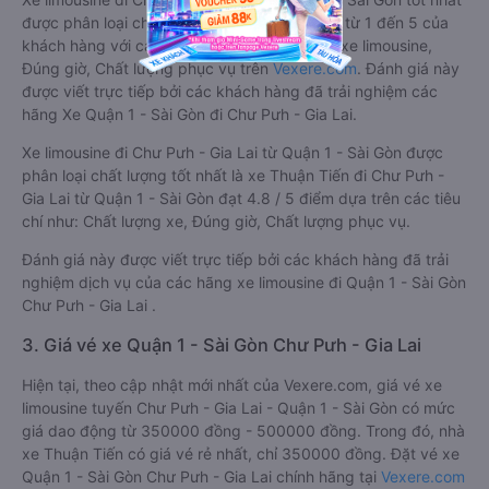
2. Về chất lượng, review, đánh giá nhà xe Quận 1 -
Sài Gòn Chư Pưh - Gia Lai limousine
Xe limousine đi Chư Pưh - Gia Lai từ Quận 1 - Sài Gòn tốt nhất
được phân loại chất lượng dựa trên đánh giá từ 1 đến 5 của
khách hàng với các tiêu chí như: Chất lượng xe limousine,
Đúng giờ, Chất lượng phục vụ trên
Vexere.com
. Đánh giá này
được viết trực tiếp bởi các khách hàng đã trải nghiệm các
hãng Xe Quận 1 - Sài Gòn đi Chư Pưh - Gia Lai.
Xe limousine đi Chư Pưh - Gia Lai từ Quận 1 - Sài Gòn được
phân loại chất lượng tốt nhất là xe Thuận Tiến đi Chư Pưh -
Gia Lai từ Quận 1 - Sài Gòn đạt 4.8 / 5 điểm dựa trên các tiêu
chí như: Chất lượng xe, Đúng giờ, Chất lượng phục vụ.
Đánh giá này được viết trực tiếp bởi các khách hàng đã trải
nghiệm dịch vụ của các hãng xe limousine đi Quận 1 - Sài Gòn
Chư Pưh - Gia Lai .
3. Giá vé xe Quận 1 - Sài Gòn Chư Pưh - Gia Lai
Hiện tại, theo cập nhật mới nhất của Vexere.com, giá vé xe
limousine tuyến Chư Pưh - Gia Lai - Quận 1 - Sài Gòn có mức