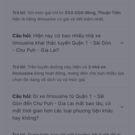
Câu hỏi:
Hãng xe limousine đi Chư Pưh -
Gia Lai có giá rẻ nhất là hãng nào?
Trả lời:
Với mức giá chỉ từ
350.000
đồng,
Thuận Tiến
hiện là hãng limousine có giá vé tiết kiệm nhất.
Câu hỏi:
Hiện nay có bao nhiêu nhà xe
limousine khai thác tuyến Quận 1 - Sài Gòn
- Chư Pưh - Gia Lai?
Trả lời:
Trên tuyến đường này hiện có
3
nhà xe
limousine
đang hoạt động, mang đến cho bạn nhiều lựa
chọn đa dạng về dịch vụ và mức giá.
Câu hỏi:
Đi xe limousine từ Quận 1 - Sài
Gòn đến Chư Pưh - Gia Lai mất bao lâu, có
mất thời gian hơn các loại phương tiện khác