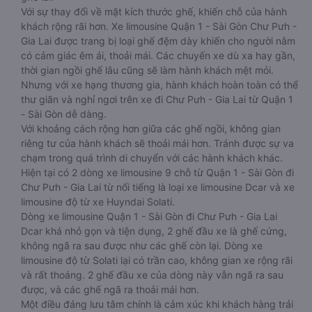
Xe limousine đi Chư Pưh - Gia Lai từ Quận 1 - Sài Gòn là
hạng xe thương gia với khoảng tách biệt giữa ghế ngồi và
ghế lái.
Với sự thay đổi về mặt kích thước ghế, khiến chỗ của hành
khách rộng rãi hơn. Xe limousine Quận 1 - Sài Gòn Chư Pưh -
Gia Lai được trang bị loại ghế đệm dày khiến cho người nằm
có cảm giác êm ái, thoải mái. Các chuyến xe dù xa hay gần,
thời gian ngồi ghế lâu cũng sẽ làm hành khách mệt mỏi.
Nhưng với xe hạng thương gia, hành khách hoàn toàn có thể
thư giãn và nghỉ ngơi trên xe đi Chư Pưh - Gia Lai từ Quận 1
- Sài Gòn dễ dàng.
Với khoảng cách rộng hơn giữa các ghế ngồi, không gian
riêng tư của hành khách sẽ thoải mái hơn. Tránh được sự va
chạm trong quá trình di chuyển với các hành khách khác.
Hiện tại có 2 dòng xe limousine 9 chỗ từ Quận 1 - Sài Gòn đi
Chư Pưh - Gia Lai từ nổi tiếng là loại xe limousine Dcar và xe
limousine độ từ xe Huyndai Solati.
Dòng xe limousine Quận 1 - Sài Gòn đi Chư Pưh - Gia Lai
Dcar khá nhỏ gọn và tiện dụng, 2 ghế đầu xe là ghế cứng,
không ngã ra sau được như các ghế còn lại. Dòng xe
limousine độ từ Solati lại có trần cao, không gian xe rộng rãi