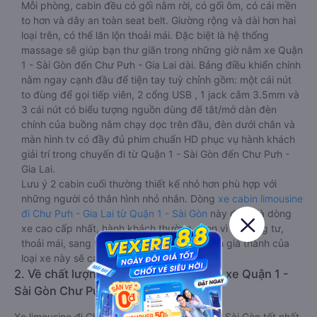
hàng, mỗi hàng là 2 cabin riêng biệt. Trong mỗi xe limousine
Quận 1 - Sài Gòn Chư Pưh - Gia Lai cabin được trang bị rất
nhiều tiện ích phục vụ hành khách suốt hành trình.
Mỗi phòng, cabin đều có gối nằm rời, có gối ôm, có cái mền
to hơn và dây an toàn seat belt. Giường rộng và dài hơn hai
loại trên, có thể lăn lộn thoải mái. Đặc biệt là hệ thống
massage sẽ giúp bạn thư giãn trong những giờ nằm xe Quận
1 - Sài Gòn đến Chư Pưh - Gia Lai dài. Bảng điều khiển chính
nằm ngay cạnh đầu để tiện tay tuỳ chỉnh gồm: một cái nút
to đùng để gọi tiếp viên, 2 cổng USB , 1 jack cắm 3.5mm và
3 cái nút có biểu tượng nguồn dùng để tắt/mở dàn đèn
chính của buồng nằm chạy dọc trên đầu, đèn dưới chân và
màn hình tv có đầy đủ phim chuẩn HD phục vụ hành khách
giải trí trong chuyến đi từ Quận 1 - Sài Gòn đến Chư Pưh -
Gia Lai.
Lưu ý 2 cabin cuối thường thiết kế nhỏ hơn phù hợp với
những người có thân hình nhỏ nhắn. Dòng
xe cabin limousine
đi Chư Pưh - Gia Lai từ Quận 1 - Sài Gòn
này đang là dòng
xe cao cấp nhất, hành khách thường chọn vì sự riêng tư,
thoải mái, sang trọng và tiện nghi. Tất nhiên giá thành của
loại xe này sẽ cao hơn các loại khác.