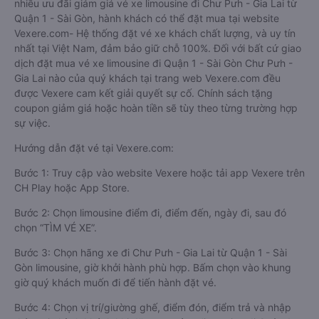
Cho nên để dễ dàng so sánh giá, xem đánh giá chất lượng
các nhà xe đi, được đảm bảo quyền lợi cao nhất, được hưởng
nhiều ưu đãi giảm giá vé xe limousine đi Chư Pưh - Gia Lai từ
Quận 1 - Sài Gòn, hành khách có thể đặt mua tại website
Vexere.com- Hệ thống đặt vé xe khách chất lượng, và uy tín
nhất tại Việt Nam, đảm bảo giữ chỗ 100%. Đối với bất cứ giao
dịch đặt mua vé xe limousine đi Quận 1 - Sài Gòn Chư Pưh -
Gia Lai nào của quý khách tại trang web Vexere.com đều
được Vexere cam kết giải quyết sự cố. Chính sách tặng
coupon giảm giá hoặc hoàn tiền sẽ tùy theo từng trường hợp
sự việc.
Hướng dẫn đặt vé tại Vexere.com:
Bước 1: Truy cập vào website Vexere hoặc tải app Vexere trên
CH Play hoặc App Store.
Bước 2: Chọn limousine điểm đi, điểm đến, ngày đi, sau đó
chọn “TÌM VÉ XE”.
Bước 3: Chọn hãng xe đi Chư Pưh - Gia Lai từ Quận 1 - Sài
Gòn limousine, giờ khởi hành phù hợp. Bấm chọn vào khung