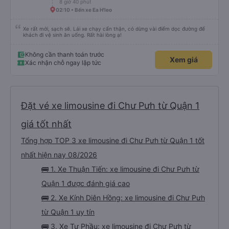
Tư Phầu
4.3
Limousine 34 Giường
(139 đánh giá)
17:30 • Bến xe Miền Đông - Quầy vé số 23
8 giờ 40 phút
02:10 • Bến xe Ea H'leo
Xe rất mới, sạch sẽ. Lái xe chạy cẩn thận, có dừng vài điểm dọc đường để
khách đi vệ sinh ăn uống. Rất hài lòng ạ!
Không cần thanh toán trước
Xem giá
Xác nhận chỗ ngay lập tức
Đặt vé xe limousine đi Chư Pưh từ Quận 1
giá tốt nhất
Tổng hợp TOP 3 xe limousine đi Chư Pưh từ Quận 1 tốt
nhất hiện nay 08/2026
🚌 1. Xe Thuận Tiến: xe limousine đi Chư Pưh từ
Quận 1 được đánh giá cao