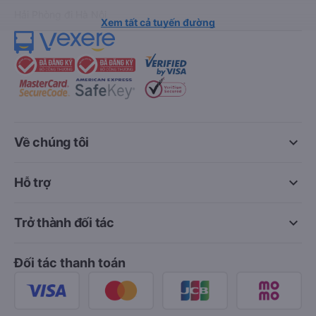
Đà Nẵng đi Hội An
Đà Nẵng đi Huế
Hải Phòng đi Hà Nội
Xem tất cả tuyến đường
keyboard_arrow_down
Về chúng tôi
keyboard_arrow_down
Hỗ trợ
keyboard_arrow_down
Trở thành đối tác
Đối tác thanh toán