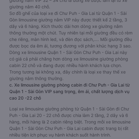
- Gia Lai đầy đủ tiện nghi 32 - 34 chỗ
Dòng xe limousine đi Quận 1 - Sài Gòn Chư Pưh - Gia Lai
giường nằm VIP 32 – 34 chỗ là dòng xe được làm lại từ xe
giường nằm 40 chỗ.
Sơ đồ ghế của loại xe đi Chư Pưh - Gia Lai từ Quận 1 - Sài
Gòn limousine giường nằm VIP này được thiết kế 2 tầng, 3
dãy và 6 hàng. Kích thước dài hơn dòng xe giường nằm
thông thường một chút. Tuy nhiên tại mỗi giường đều có rèm
che riêng, màn hình led, và đèn đọc sách,…. Mỗi giường đều
được bọc da êm ái, tương đương với phân khúc hạng 3 sao.
Dòng xe limousine Quận 1 - Sài Gòn Chư Pưh - Gia Lai này
có giá cả phải chăng hơn dòng xe limousine giường phòng
cabin 22 chỗ và đang được nhiều hành khách lựa chọn.
Trong tương lai không xa, đây chính là loại xe thay thế xe
giường nằm thông thường.
c. Xe limousine giường phòng cabin đi Chư Pưh - Gia Lai từ
Quận 1 - Sài Gòn VIP sang trọng, êm ái, chất lượng dịch vụ
cao 20 -22 chỗ
Loại xe limousine giường phòng từ Quận 1 - Sài Gòn đi Chư
Pưh - Gia Lai 20 - 22 chỗ được chia làm 2 tầng, 2 dãy và 6