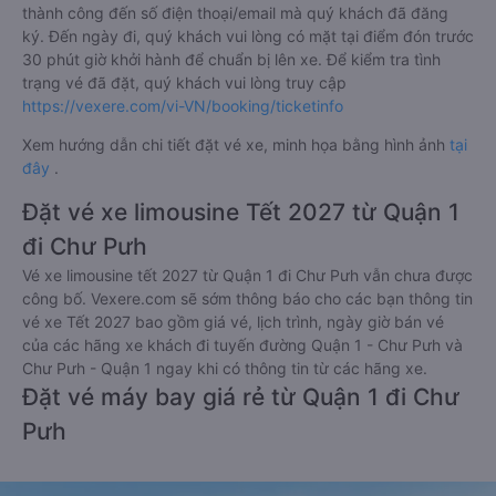
thông qua các ví Momo, ZaloPay, AirPay, VNPay,…
Sau khi thanh toán vé xe Quận 1 - Sài Gòn Chư Pưh - Gia Lai
limousine thành công, Vexere sẽ gửi tin nhắn/email xác nhận
thành công đến số điện thoại/email mà quý khách đã đăng
ký. Đến ngày đi, quý khách vui lòng có mặt tại điểm đón trước
30 phút giờ khởi hành để chuẩn bị lên xe. Để kiểm tra tình
trạng vé đã đặt, quý khách vui lòng truy cập
https://vexere.com/vi-VN/booking/ticketinfo
Xem hướng dẫn chi tiết đặt vé xe, minh họa bằng hình ảnh
tại
đây
.
Đặt vé xe limousine Tết 2027 từ Quận 1
đi Chư Pưh
Vé xe limousine tết 2027 từ Quận 1 đi Chư Pưh vẫn chưa được
công bố. Vexere.com sẽ sớm thông báo cho các bạn thông tin
vé xe Tết 2027 bao gồm giá vé, lịch trình, ngày giờ bán vé
của các hãng xe khách đi tuyến đường Quận 1 - Chư Pưh và
Chư Pưh - Quận 1 ngay khi có thông tin từ các hãng xe.
Đặt vé máy bay giá rẻ từ Quận 1 đi Chư