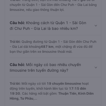
hay không?
Trả lời:
Trung bình, bạn chỉ mất khoảng
10.1 giờ
để di
chuyển từ Quận 1 - Sài Gòn đến Chư Pưh - Gia Lai bằng
limousine, nếu giao thông thuận lợi.
Câu hỏi:
Khoảng cách từ Quận 1 - Sài Gòn
đi Chư Pưh - Gia Lai là bao nhiêu km?
Trả lời:
Quãng đường từ Quận 1 - Sài Gòn đến Chư Pưh
- Gia Lai dài khoảng
487 km
, một chặng đi vừa đủ để
bạn thư giãn trên xe limousine thoải mái.
Câu hỏi:
Mỗi ngày có bao nhiêu chuyến
limousine trên tuyến đường này?
Trả lời:
Mỗi ngày có tới
19 chuyến limousine
hoạt
động trên tuyến, khởi hành liên tục từ
17:15 đến