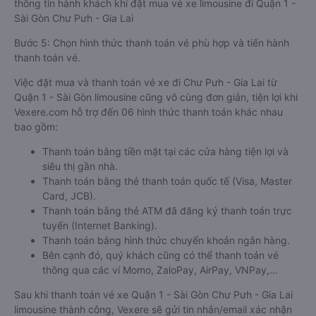
giờ quý khách muốn đi để tiến hành đặt vé.
Bước 4: Chọn vị trí/giường ghế, điểm đón, điểm trả và nhập
thông tin hành khách khi đặt mua vé xe limousine đi Quận 1 -
Sài Gòn Chư Pưh - Gia Lai
Bước 5: Chọn hình thức thanh toán vé phù hợp và tiến hành
thanh toán vé.
Việc đặt mua và thanh toán vé xe đi Chư Pưh - Gia Lai từ
Quận 1 - Sài Gòn limousine cũng vô cùng đơn giản, tiện lợi khi
Vexere.com hỗ trợ đến 06 hình thức thanh toán khác nhau
bao gồm:
Thanh toán bằng tiền mặt tại các cửa hàng tiện lợi và
siêu thị gần nhà.
Thanh toán bằng thẻ thanh toán quốc tế (Visa, Master
Card, JCB).
Thanh toán bằng thẻ ATM đã đăng ký thanh toán trực
tuyến (Internet Banking).
Thanh toán bằng hình thức chuyển khoản ngân hàng.
Bên cạnh đó, quý khách cũng có thể thanh toán vé