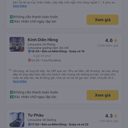
12 giờ 25 phút
06:55 • Bến Xe Đức Long Gia Lai
Đọc 1 số cmt tiêu cực e cũng hơi hoang mang nhưg sau khi đi chuyến Đà
Nẵng-Pleiku ngày 29/4/23 lúc 21h xe thường thì e có những review sau: - 2
bác tài lái xe cực thân thiện, sắp xếp chỗ ngồi cho từng người 1 - A phụ xe
dui tính, chắc cùng tần số nên nói câu nào là cười câu đó - Xe xuất bến đúg
Xem thêm
giờ, trước giờ đi có nv điện thông báo trước, thái độ phục vụ tốt. - Cơ sở vật
chất bình thường, do đặt xe thường nên cũng k đòi hỏi gì nhìu hơn. Nhưng
nhìn chug khá ổn, có dừng lại để đi vệ sinh.
Không cần thanh toán trước
Xem giá
Xác nhận chỗ ngay lập tức
Kính Diên Hồng
4.6
Limousine 24 Phòng
(1256 đánh giá)
Limousine giường nằm 34 chỗ
18:40 • Bến xe Miền Đông - Quầy vé 19
9 giờ 45 phút
04:25 • Chợ Phú Nhơn
Hài lòng, sẽ ủng hộ tiếp. Xe 24P quá xịn. Phụ xe hiền, dễ thương. Xe này dùng
dép tổ ong xếp theo đôi cho khách nên mang tất không bị mắc vô dép như
mấy xe dép lào. Xe đi đúng giờ, nhà xe và tài xế gọi xác nhận chuyến đi 2
cuộc trong buổi sáng ngày đi. Gần tới giờ đi khách nào chưa ra kịp phụ xe có
Xem thêm
gọi nhắc. Giờ dự kiến trả sát sao. Đi từ BXMD - Dak Doa đón trả đúng nơi.
Thấy review tài xế hút thuốc nhưng xe mình đi nằm giường số 2 gần đầu xe
thì không thấy tài xế hút thuốc. Nói chung là nên đi xe 24P nhà này.
Không cần thanh toán trước
Xem giá
Xác nhận chỗ ngay lập tức