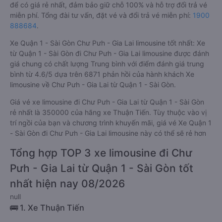
giá dao động từ 350000 đồng - 500000 đồng. Trong đó, nhà
xe Thuận Tiến có giá vé rẻ nhất, chỉ 350000 đồng. Đặt vé xe
Quận 1 - Sài Gòn Chư Pưh - Gia Lai chính hãng tại
Vexere.com
để có giá rẻ nhất, đảm bảo giữ chỗ 100% và hỗ trợ đổi trả vé
miễn phí. Tổng đài tư vấn, đặt vé và đổi trả vé miễn phí:
1900
888684
.
Xe Quận 1 - Sài Gòn Chư Pưh - Gia Lai limousine tốt nhất: Xe
từ Quận 1 - Sài Gòn đi Chư Pưh - Gia Lai limousine được đánh
giá chung có chất lượng Trung bình với điểm đánh giá trung
bình từ 4.6/5 dựa trên 6871 phản hồi của hành khách Xe
limousine về Chư Pưh - Gia Lai từ Quận 1 - Sài Gòn.
Giá vé xe limousine đi Chư Pưh - Gia Lai từ Quận 1 - Sài Gòn
rẻ nhất là 350000 của hãng xe Thuận Tiến. Tùy thuộc vào vị
trí ngồi của bạn và chương trình khuyến mãi, giá vé Xe Quận 1
- Sài Gòn đi Chư Pưh - Gia Lai limousine này có thể sẽ rẻ hơn
Tổng hợp TOP 3 xe limousine đi Chư
Pưh - Gia Lai từ Quận 1 - Sài Gòn tốt
nhất hiện nay 08/2026