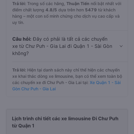
Gòn đi Chư Pưh - Gia Lai được khách hàng
đánh giá tốt nhất?
Trả lời:
Trong số các hãng,
Thuận Tiến
nổi bật nhất với
điểm chất lượng
4.8
/5
dựa trên hơn
5479
từ khách
hàng – một con số minh chứng cho dịch vụ cao cấp và
uy tín.
Câu hỏi:
Đây có phải là tất cả các chuyến
xe từ Chư Pưh - Gia Lai đi Quận 1 - Sài Gòn
không?
Trả lời:
Hiện tại danh sách này chỉ thể hiện các chuyến
xe khai thác dòng xe limousine, bạn có thể xem toàn bộ
các chuyến xe đi Chư Pưh - Gia Lai tại:
Xe Quận 1 - Sài
Gòn Chư Pưh - Gia Lai