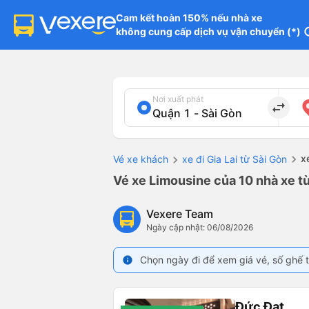
Cam kết hoàn 150% nếu nhà xe

không cung cấp dịch vụ vận chuyển (*)
in
Nơi xuất phát
import_export
x
Vé xe khách
xe đi Gia Lai từ Sài Gòn
Vé xe Limousine của 10 nhà xe từ
Vexere Team
Ngày cập nhật: 06/08/2026
Chọn ngày đi để xem giá vé, số ghế t
info
Đức Đạt