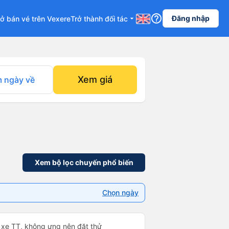
help_outline
Đăng nhập
ở bán vé trên Vexere
Trở thành đối tác
arrow_drop_down
Xem giá
 ngày về
Xem bộ lọc chuyến phổ biến
Chọn ngày
xe TT, không ưng nên đặt thử