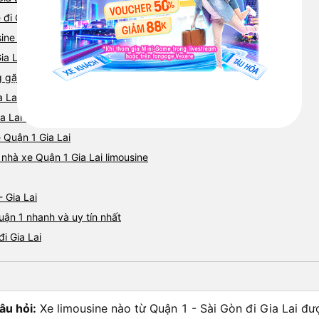
 đi Gia Lai từ Quận 1 được đánh giá cao
ine đi Gia Lai từ Quận 1 uy tín
Gia Lai từ Quận 1 chất lượng
ặp khi đặt xe limousine đi Quận 1 từ Gia Lai
a Lai của các nhà xe
ia Lai từ Quận 1
e Quận 1 Gia Lai
 nhà xe Quận 1 Gia Lai limousine
 Gia Lai
uận 1 nhanh và uy tín nhất
i Gia Lai
âu hỏi:
Xe limousine nào từ Quận 1 - Sài Gòn đi Gia Lai đư