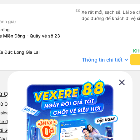
Xe rất mới, sạch sẽ. Lái xe 
dọc đường để khách đi vệ si
ánh giá)
iường
xe Miền Đông - Quầy vé số 23
KH
e Đức Long Gia Lai
keyboard_arrow_down
Thông tin chi tiết
từ Quận 1 giá tốt nhất
từ Quận 1 tốt nhất hiện nay 08/2026
sine đi Gia Lai từ Quận 1 được đánh giá cao
e đi Gia Lai từ Quận 1 uy tín
đi Gia Lai từ Quận 1 chất lượng
Gia Lai từ Quận 1 được yêu thích