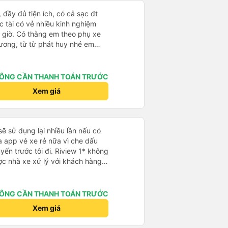
à xe trong tương lai!
 đầy đủ tiện ích, có cả sạc đt
 tài có vẻ nhiều kinh nghiệm
 giờ. Có thằng em theo phụ xe
hương, từ từ phát huy nhé em
ÔNG CẦN THANH TOÁN TRƯỚC
Xem giá
sẽ sử dụng lại nhiều lần nếu có
 app vé xe rẻ nữa vì che dấu
uyến trước tôi đi. Riview 1* không
ợc nhà xe xử lý với khách hàng”
 trải nghiệm của tôi lại nói là đã
không biết nên vẫn mua vé thêm
Cty tôi sẽ xóa app vé xe rẻ Vĩnh
ÔNG CẦN THANH TOÁN TRƯỚC
úng tôi cũng sẽ viết bài trên các
Xem giá
ôi cả về Dalat lẫn vé xe rẻ. Xin