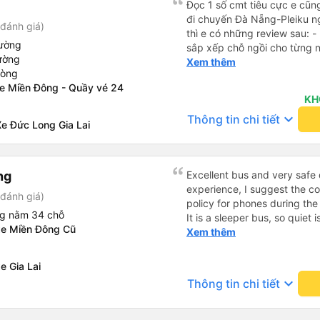
Đọc 1 số cmt tiêu cực e cũ
đi chuyến Đà Nẵng-Pleiku n
đánh giá)
thì e có những review sau: - 
iường
sắp xếp chỗ ngồi cho từng người 1 - A phụ xe du
ường
cùng tần số nên nói câu nào 
Xem thêm
hòng
đúg giờ, trước giờ đi có nv 
xe Miền Đông - Quầy vé 24
phục vụ tốt. - Cơ sở vật chất bình thường, do đặt xe thường
KH
nên cũng k đòi hỏi gì nhìu 
keyboard_arrow_down
Thông tin chi tiết
dừng lại để đi vệ sinh.
e Đức Long Gia Lai
ng
Excellent bus and very safe 
experience, I suggest the 
đánh giá)
policy for phones during the
ng nằm 34 chỗ
It is a sleeper bus, so quiet 
xe Miền Đông Cũ
Wi-Fi password clearly insid
Xem thêm
would definitely ride with them again! --------
lượng tốt và tài xế lái xe rấ
e Gia Lai
hơn, tôi góp ý nhà xe nên có
keyboard_arrow_down
Thông tin chi tiết
lặng (tắt âm thanh điện tho
phiền hành khách khác ngủ.
mật khẩu Wi-Fi trong xe để