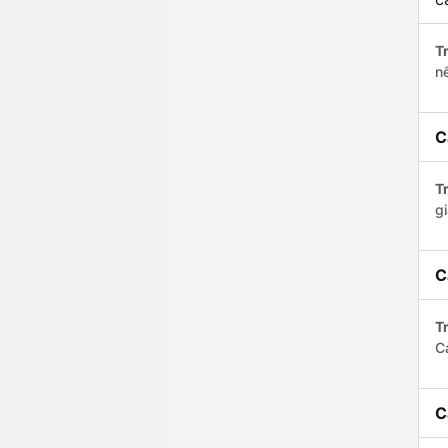
Tr
nế
C
Tr
gi
C
Tr
C
C