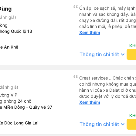
Tôi vẫn sẽ tiếp tục ủng hộ nh
Dũng
Ổn áp, xe sạch sẽ, máy lạnh,
nhanh và sạc không dây. Bác
ánh giá)
chạy xe đường dài, rất đúng
hòng
chắc lính mới, lễ phép, dễ t
phòng Quốc lộ 13
trai. 😊
Xem thêm
KH
xe An Khê
keyboard_arrow_down
Thông tin chi tiết
Great services .. Chắc chắn 
cơ hội nhưng không mua qua
đánh giá)
hành vi của xe Dalat ơi ở ch
ường VIP
được duyệt với lý do “đã đư
ng phòng 24 chỗ
trong khi tôi là khách hàng và
Xem thêm
xe Miền Đông - Quầy vé 37
được xử lý. Ai xử lý ?? Tôi 
lần này nữa. Sau lần này cả 
KH
viễn vì xử lý tào lao này. Ch
e Đức Long Gia Lai
keyboard_arrow_down
Thông tin chi tiết
nền tảng về trải nghiệm của t
cảm ơn.