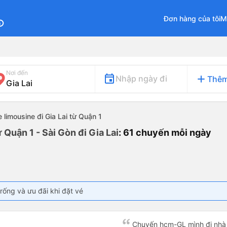
Đơn hàng của tôi
M
fo
Nơi đến
add
Nhập ngày đi
Thêm
e limousine đi Gia Lai từ Quận 1
 Quận 1 - Sài Gòn đi Gia Lai
: 61 chuyến mỗi ngày
rống và ưu đãi khi đặt vé
Chuyến hcm-GL mình đi nhà 