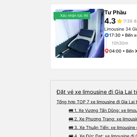
Tư Phầu
Xác nhận tức thì
4.3
star
(139 đ
Limousine 34 G
17:30 • Bến 
10h30m
04:00 • Bến X
Đặt vé xe limousine đi Gia Lai 
Tổng hợp TOP 7 xe limousine đi Gia Lai 
🚌 1. Xe Vương Tấn Dũng: xe limou
🚌 2. Xe Phương Trang: xe limousin
🚌 3. Xe Thuận Tiến: xe limousine 
🚌 4. Xe Đức Đạt: xe limousine đi 