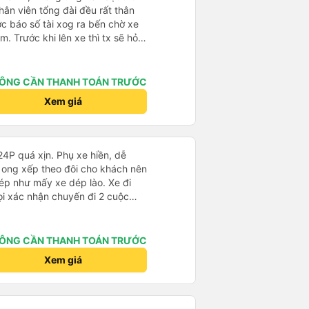
hân viên tổng đài đều rất thân
ước báo số tài xog ra bến chờ xe
. Trước khi lên xe thì tx sẽ hỏi
ạy hơi trễ tí (do khách ra xe trễ,
úng giờ). Nhưng chạy siêu siêu
n xe TT. Điểm trừ: xe cũ hơn xe
ÔNG CẦN THANH TOÁN TRƯỚC
, nhưng đều có cổng usb A sac
Xem giá
ng hút thuốc trên xe Có gối mini
 24P quá xịn. Phụ xe hiền, dễ
 ong xếp theo đôi cho khách nên
ép như mấy xe dép lào. Xe đi
ọi xác nhận chuyến đi 2 cuộc
 tới giờ đi khách nào chưa ra kịp
iến trả sát sao. Đi từ BXMD -
hấy review tài xế hút thuốc
ÔNG CẦN THANH TOÁN TRƯỚC
g số 2 gần đầu xe thì không
Xem giá
hung là nên đi xe 24P nhà này.