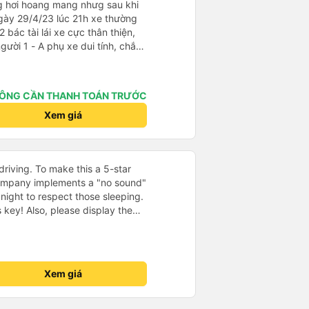
ng hơi hoang mang nhưg sau khi
gày 29/4/23 lúc 21h xe thường
2 bác tài lái xe cực thân thiện,
i tính, chắc
là cười câu đó - Xe xuất bến
điện thông báo trước, thái độ
ÔNG CẦN THANH TOÁN TRƯỚC
hơn. Nhưng nhìn chug khá ổn, có
Xem giá
driving. To make this a 5-star
company implements a "no sound"
 night to respect those sleeping.
is key! Also, please display the
e the cabin for convenience. I
------ ​ Xe chất
t an toàn. Để dịch vụ hoàn hảo
 quy định rõ ràng về việc giữ im
Xem giá
ại) vào ban đêm để tránh làm
 Ngoài ra, nhà xe nên dán sẵn
 hành khách dễ dàng sử dụng.