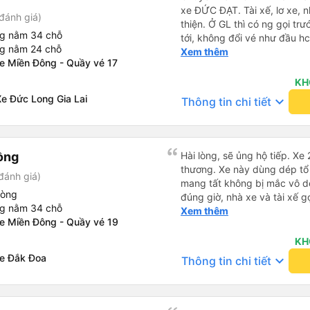
xe ĐỨC ĐẠT. Tài xế, lơ xe, n
đánh giá)
thiện. Ở GL thì có ng gọi tr
ng nằm 34 chỗ
tới, không đổi vé như đầu hcm
ng nằm 24 chỗ
mình tên và sdt đặt vé. Xe ch
Xem thêm
xe Miền Đông - Quầy vé 17
phải chờ khách chứ xe tới đ
êm, không thắng gấp như bê
KH
TT, nội thất không xịn bằng
e Đức Long Gia Lai
keyboard_arrow_down
Thông tin chi tiết
pin. Điểm cộng: lịch sự, khô
riêng Xe chạy êm
ồng
Hài lòng, sẽ ủng hộ tiếp. Xe
thương. Xe này dùng dép tổ
đánh giá)
mang tất không bị mắc vô d
hòng
đúng giờ, nhà xe và tài xế g
ng nằm 34 chỗ
trong buổi sáng ngày đi. Gần
Xem thêm
xe Miền Đông - Quầy vé 19
phụ xe có gọi nhắc. Giờ dự k
Dak Doa đón trả đúng nơi. T
KH
nhưng xe mình đi nằm giườn
xe Đắk Đoa
keyboard_arrow_down
Thông tin chi tiết
thấy tài xế hút thuốc. Nói c