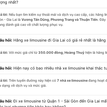
ượng nhất?
ả lời:
Nếu bạn tìm kiếm sự thoải mái và dịch vụ cao cấp, các hãng li
n - Gia Lai là
Vương Tấn Dũng, Phương Trang và Thuận Tiến
. Đây
àng đánh giá cao về chất lượng phục vụ.
âu hỏi:
Hãng xe limousine đi Gia Lai có giá rẻ nhất là hãng
ả lời:
Với mức giá chỉ từ
350.000
đồng,
Hoàng Thuỷ
hiện là hãng l
âu hỏi:
Hiện nay có bao nhiêu nhà xe limousine khai thác t
ả lời:
Trên tuyến đường này hiện có
7
nhà xe
limousine
đang hoạt 
a dạng về dịch vụ và mức giá.
âu hỏi:
Đi xe limousine từ Quận 1 - Sài Gòn đến Gia Lai mất
ác loại phương tiện khác hay không?