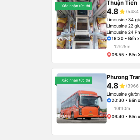
Thuận Tiến
Xác nhận tức thì
4.8
star
(5484 
Limousine 34 g
Limousine 22 gi
Limousine 24 P
18:30 • Bến 
12h25m
06:55 • Bến X
Phương Tra
Xác nhận tức thì
4.8
star
(3966 
Limousine giườ
20:30 • Bến 
10h10m
06:40 • Bến x