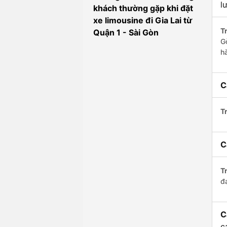
l
khách thường gặp khi đặt
xe limousine đi Gia Lai từ
Tr
Quận 1 - Sài Gòn
Gò
h
C
Tr
C
Tr
đ
C
c