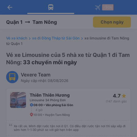
arrow_back
Tải app Vexere ngay!
Tải app Vexere
-30k
Mở app
Mở app
Nhận ưu đãi thành viên độc
-30k/ghế khi đặt vé máy bay qua
quyền
app
Quận 1
Tam Nông
Chọn ngày
Vé xe khách
xe đi Đồng Tháp từ Sài Gòn
xe limousine đi Tam Nông
từ Quận 1
Vé xe Limousine của 5 nhà xe từ Quận 1 đi Tam
Nông
: 33 chuyến mỗi ngày
Vexere Team
Ngày cập nhật: 08/08/2026
Thiên Thiên Hương
4.7
Limousine 34 Phòng Đơn
(147 đánh giá)
06:00 • Văn phòng Sài Gòn
4 giờ
10:00 • Huyện Tam Nông
Xe rất ok. Mình đặt rước tận nơi ở Q1. Có điều đặt rước tận nơi thì sắp xếp đi
sớm hơn 1-1:30 phút so với giờ hẹn trên app