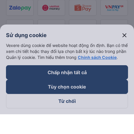
close
Sử dụng cookie
Vexere dùng cookie để website hoạt động ổn định. Bạn có thể
xem chi tiết hoặc thay đổi lựa chọn bất kỳ lúc nào trong phần
Quản lý cookie. Tìm hiểu thêm trong
Chính sách Cookie
.
Chấp nhận tất cả
Tùy chọn cookie
Từ chối
Theo dõi chúng tôi trên
Facebook
Tiktok
Youtube