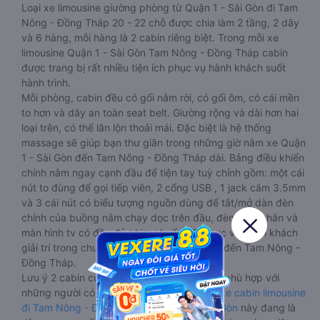
Loại xe limousine giường phòng từ Quận 1 - Sài Gòn đi Tam
Nông - Đồng Tháp 20 - 22 chỗ được chia làm 2 tầng, 2 dãy
và 6 hàng, mỗi hàng là 2 cabin riêng biệt. Trong mỗi xe
limousine Quận 1 - Sài Gòn Tam Nông - Đồng Tháp cabin
được trang bị rất nhiều tiện ích phục vụ hành khách suốt
hành trình.
Mỗi phòng, cabin đều có gối nằm rời, có gối ôm, có cái mền
to hơn và dây an toàn seat belt. Giường rộng và dài hơn hai
loại trên, có thể lăn lộn thoải mái. Đặc biệt là hệ thống
massage sẽ giúp bạn thư giãn trong những giờ nằm xe Quận
1 - Sài Gòn đến Tam Nông - Đồng Tháp dài. Bảng điều khiển
chính nằm ngay cạnh đầu để tiện tay tuỳ chỉnh gồm: một cái
nút to đùng để gọi tiếp viên, 2 cổng USB , 1 jack cắm 3.5mm
và 3 cái nút có biểu tượng nguồn dùng để tắt/mở dàn đèn
chính của buồng nằm chạy dọc trên đầu, đèn dưới chân và
màn hình tv có đầy đủ phim chuẩn HD phục vụ hành khách
giải trí trong chuyến đi từ Quận 1 - Sài Gòn đến Tam Nông -
Đồng Tháp.
Lưu ý 2 cabin cuối thường thiết kế nhỏ hơn phù hợp với
những người có thân hình nhỏ nhắn. Dòng
xe cabin limousine
đi Tam Nông - Đồng Tháp từ Quận 1 - Sài Gòn
này đang là