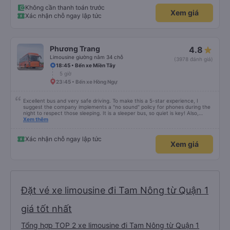
Không cần thanh toán trước
Xem giá
Xác nhận chỗ ngay lập tức
Phương Trang
4.8
Limousine giường nằm 34 chỗ
(3978 đánh giá)
18:45 • Bến xe Miền Tây
5 giờ
23:45 • Bến xe Hồng Ngự
Excellent bus and very safe driving. To make this a 5-star experience, I
suggest the company implements a "no sound" policy for phones during the
night to respect those sleeping. It is a sleeper bus, so quiet is key! Also,
please display the Wi-Fi password clearly inside the cabin for convenience. I
Xem thêm
would definitely ride with them again! -------------- ​ Xe chất lượng tốt và
tài xế lái xe rất an toàn. Để dịch vụ hoàn hảo hơn, tôi góp ý nhà xe nên có
quy định rõ ràng về việc giữ im lặng (tắt âm thanh điện thoại) vào ban đêm
Xác nhận chỗ ngay lập tức
Xem giá
để tránh làm phiền hành khách khác ngủ. Ngoài ra, nhà xe nên dán sẵn mật
khẩu Wi-Fi trong xe để hành khách dễ dàng sử dụng. Tôi vẫn sẽ tiếp tục ủng
hộ nhà xe trong tương lai!
Đặt vé xe limousine đi Tam Nông từ Quận 1
giá tốt nhất
Tổng hợp TOP 2 xe limousine đi Tam Nông từ Quận 1