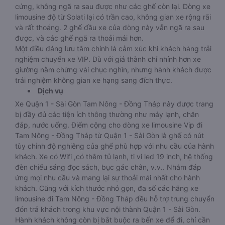
cứng, không ngã ra sau được như các ghế còn lại. Dòng xe
limousine độ từ Solati lại có trần cao, không gian xe rộng rãi
và rất thoáng. 2 ghế đầu xe của dòng này vẫn ngã ra sau
được, và các ghế ngã ra thoải mái hơn.
Một điều đáng lưu tâm chính là cảm xúc khi khách hàng trải
nghiệm chuyến xe VIP. Dù với giá thành chỉ nhỉnh hơn xe
giường nằm chừng vài chục nghìn, nhưng hành khách được
trải nghiệm không gian xe hạng sang đích thực.
Dịch vụ
Xe Quận 1 - Sài Gòn Tam Nông - Đồng Tháp này được trang
bị đầy đủ các tiện ích thông thường như máy lạnh, chăn
đắp, nước uống. Điểm cộng cho dòng xe limousine Vip đi
Tam Nông - Đồng Tháp từ Quận 1 - Sài Gòn là ghế có nút
tùy chỉnh độ nghiêng của ghế phù hợp với nhu cầu của hành
khách. Xe có Wifi ,có thêm tủ lạnh, ti vi led 19 inch, hệ thống
đèn chiếu sáng đọc sách, bục gác chân, v.v.. Nhằm đáp
ứng mọi nhu cầu và mang lại sự thoải mái nhất cho hành
khách. Cũng với kích thước nhỏ gọn, đa số các hãng xe
limousine đi Tam Nông - Đồng Tháp đều hỗ trợ trung chuyển
đón trả khách trong khu vực nội thành Quận 1 - Sài Gòn.
Hành khách không còn bị bắt buộc ra bến xe để đi, chỉ cần