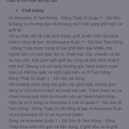
Tháp 9 chỗ chất lượng cao
Chất lượng
Xe limousine đi Tam Nông - Đồng Tháp từ Quận 1 - Sài Gòn
là hạng xe thương gia với khoảng tách biệt giữa ghế ngồi và
ghế lái.
Với sự thay đổi về mặt kích thước ghế, khiến chỗ của hành
khách rộng rãi hơn. Xe limousine Quận 1 - Sài Gòn Tam Nông
- Đồng Tháp được trang bị loại ghế đệm dày khiến cho
người nằm có cảm giác êm ái, thoải mái. Các chuyến xe dù
xa hay gần, thời gian ngồi ghế lâu cũng sẽ làm hành khách
mệt mỏi. Nhưng với xe hạng thương gia, hành khách hoàn
toàn có thể thư giãn và nghỉ ngơi trên xe đi Tam Nông -
Đồng Tháp từ Quận 1 - Sài Gòn dễ dàng.
Với khoảng cách rộng hơn giữa các ghế ngồi, không gian
riêng tư của hành khách sẽ thoải mái hơn. Tránh được sự va
chạm trong quá trình di chuyển với các hành khách khác.
Hiện tại có 2 dòng xe limousine 9 chỗ từ Quận 1 - Sài Gòn đi
Tam Nông - Đồng Tháp từ nổi tiếng là loại xe limousine Dcar
và xe limousine độ từ xe Huyndai Solati.
Dòng xe limousine Quận 1 - Sài Gòn đi Tam Nông - Đồng
Tháp Dcar khá nhỏ gọn và tiện dụng, 2 ghế đầu xe là ghế