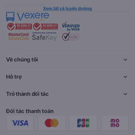
Hải Phòng đi Hà Nội
Xem tất cả tuyến đường
keyboard_arrow_down
Về chúng tôi
keyboard_arrow_down
Hỗ trợ
keyboard_arrow_down
Trở thành đối tác
Đối tác thanh toán