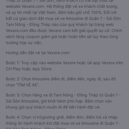
Tháp từ Quận 1 - Sài Gòn, hành khách có thể đặt mua tại
website Vexere.com- Hệ thống đặt vé xe khách chất lượng,
và uy tín nhất tại Việt Nam, đảm bảo giữ chỗ 100%. Đối với
bất cứ giao dịch đặt mua vé xe limousine đi Quận 1 - Sài Gòn
Tam Nông - Đồng Tháp nào của quý khách tại trang web
Vexere.com đều được Vexere cam kết giải quyết sự cố. Chính
sách tặng coupon giảm giá hoặc hoàn tiền sẽ tùy theo từng
trường hợp sự việc.
Hướng dẫn đặt vé tại Vexere.com:
Bước 1: Truy cập vào website Vexere hoặc tải app Vexere trên
CH Play hoặc App Store.
Bước 2: Chọn limousine điểm đi, điểm đến, ngày đi, sau đó
chọn “TÌM VÉ XE”.
Bước 3: Chọn hãng xe đi Tam Nông - Đồng Tháp từ Quận 1 -
Sài Gòn limousine, giờ khởi hành phù hợp. Bấm chọn vào
khung giờ quý khách muốn đi để tiến hành đặt vé.
Bước 4: Chọn vị trí/giường ghế, điểm đón, điểm trả và nhập
thông tin hành khách khi đặt mua vé xe limousine đi Quận 1 -