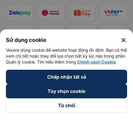
close
Sử dụng cookie
Vexere dùng cookie để website hoạt động ổn định. Bạn có thể
xem chi tiết hoặc thay đổi lựa chọn bất kỳ lúc nào trong phần
Quản lý cookie. Tìm hiểu thêm trong
Chính sách Cookie
.
Chấp nhận tất cả
Tùy chọn cookie
Từ chối
Theo dõi chúng tôi trên
Facebook
Tiktok
Youtube