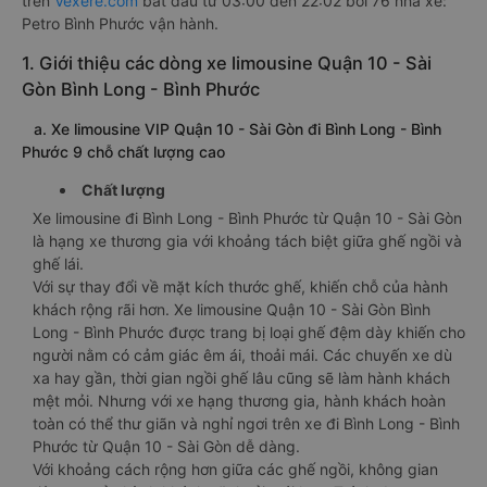
trên
Vexere.com
bắt đầu từ 03:00 đến 22:02 bởi 76 nhà xe:
Petro Bình Phước vận hành.
1. Giới thiệu các dòng xe limousine Quận 10 - Sài
Gòn Bình Long - Bình Phước
a. Xe limousine VIP Quận 10 - Sài Gòn đi Bình Long - Bình
Phước 9 chỗ chất lượng cao
Chất lượng
Xe limousine đi Bình Long - Bình Phước từ Quận 10 - Sài Gòn
là hạng xe thương gia với khoảng tách biệt giữa ghế ngồi và
ghế lái.
Với sự thay đổi về mặt kích thước ghế, khiến chỗ của hành
khách rộng rãi hơn. Xe limousine Quận 10 - Sài Gòn Bình
Long - Bình Phước được trang bị loại ghế đệm dày khiến cho
người nằm có cảm giác êm ái, thoải mái. Các chuyến xe dù
xa hay gần, thời gian ngồi ghế lâu cũng sẽ làm hành khách
mệt mỏi. Nhưng với xe hạng thương gia, hành khách hoàn
toàn có thể thư giãn và nghỉ ngơi trên xe đi Bình Long - Bình
Phước từ Quận 10 - Sài Gòn dễ dàng.
Với khoảng cách rộng hơn giữa các ghế ngồi, không gian