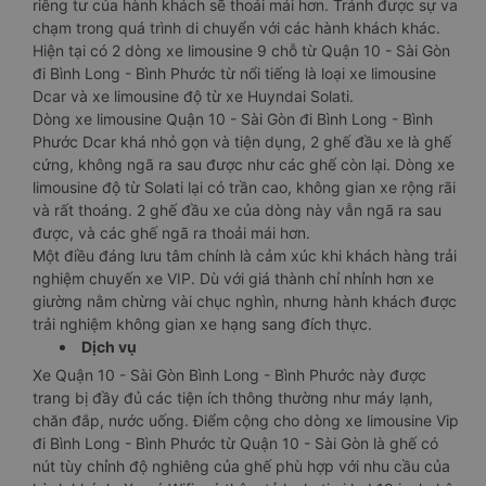
riêng tư của hành khách sẽ thoải mái hơn. Tránh được sự va
chạm trong quá trình di chuyển với các hành khách khác.
Hiện tại có 2 dòng xe limousine 9 chỗ từ Quận 10 - Sài Gòn
đi Bình Long - Bình Phước từ nổi tiếng là loại xe limousine
Dcar và xe limousine độ từ xe Huyndai Solati.
Dòng xe limousine Quận 10 - Sài Gòn đi Bình Long - Bình
Phước Dcar khá nhỏ gọn và tiện dụng, 2 ghế đầu xe là ghế
cứng, không ngã ra sau được như các ghế còn lại. Dòng xe
limousine độ từ Solati lại có trần cao, không gian xe rộng rãi
và rất thoáng. 2 ghế đầu xe của dòng này vẫn ngã ra sau
được, và các ghế ngã ra thoải mái hơn.
Một điều đáng lưu tâm chính là cảm xúc khi khách hàng trải
nghiệm chuyến xe VIP. Dù với giá thành chỉ nhỉnh hơn xe
giường nằm chừng vài chục nghìn, nhưng hành khách được
trải nghiệm không gian xe hạng sang đích thực.
Dịch vụ
Xe Quận 10 - Sài Gòn Bình Long - Bình Phước này được
trang bị đầy đủ các tiện ích thông thường như máy lạnh,
chăn đắp, nước uống. Điểm cộng cho dòng xe limousine Vip
đi Bình Long - Bình Phước từ Quận 10 - Sài Gòn là ghế có
nút tùy chỉnh độ nghiêng của ghế phù hợp với nhu cầu của