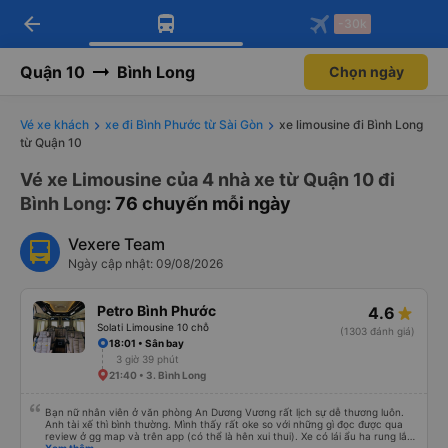
arrow_back
Tải app Vexere ngay!
Tải app Vexere
-30k
Mở app
Mở app
Nhận ưu đãi thành viên độc
-30k/ghế khi đặt vé máy bay qua
quyền
app
Quận 10
Bình Long
Chọn ngày
Vé xe khách
xe đi Bình Phước từ Sài Gòn
xe limousine đi Bình Long
từ Quận 10
Vé xe Limousine của 4 nhà xe từ Quận 10 đi
Bình Long
: 76 chuyến mỗi ngày
Vexere Team
Ngày cập nhật: 09/08/2026
Petro Bình Phước
4.6
Solati Limousine 10 chỗ
(1303 đánh giá)
18:01 • Sân bay
3 giờ 39 phút
21:40 • 3. Bình Long
Bạn nữ nhân viên ở văn phòng An Dương Vương rất lịch sự dễ thương luôn.
Anh tài xế thì bình thường. Mình thấy rất oke so với những gì đọc được qua
review ở gg map và trên app (có thể là hên xui thui). Xe có lái ẩu ha rung lắc