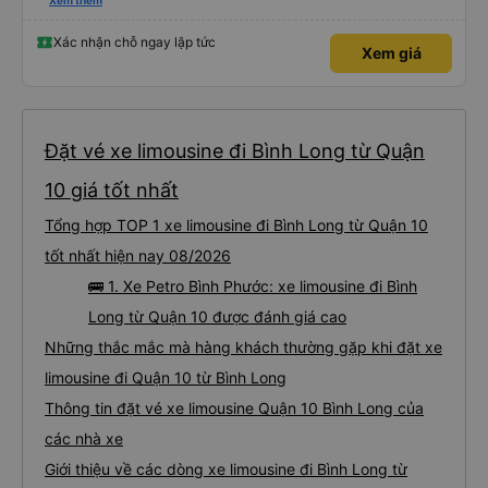
hay không thì cũng ko rõ tại mình say xe nên ngủ ko à
Xem thêm
Xác nhận chỗ ngay lập tức
Xem giá
Đặt vé xe limousine đi Bình Long từ Quận
10 giá tốt nhất
Tổng hợp TOP 1 xe limousine đi Bình Long từ Quận 10
tốt nhất hiện nay 08/2026
🚌 1. Xe Petro Bình Phước: xe limousine đi Bình
Long từ Quận 10 được đánh giá cao
Những thắc mắc mà hàng khách thường gặp khi đặt xe
limousine đi Quận 10 từ Bình Long
Thông tin đặt vé xe limousine Quận 10 Bình Long của
các nhà xe
Giới thiệu về các dòng xe limousine đi Bình Long từ