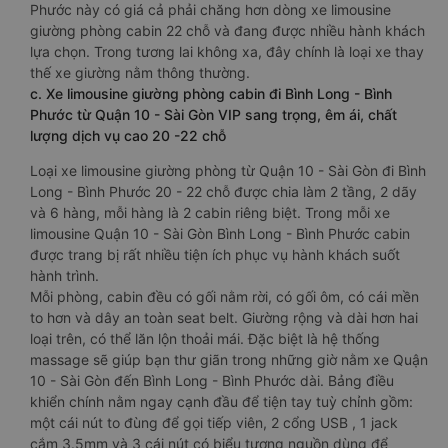
Phước này có giá cả phải chăng hơn dòng xe limousine
giường phòng cabin 22 chỗ và đang được nhiều hành khách
lựa chọn. Trong tương lai không xa, đây chính là loại xe thay
thế xe giường nằm thông thường.
c. Xe limousine giường phòng cabin đi Bình Long - Bình
Phước từ Quận 10 - Sài Gòn VIP sang trọng, êm ái, chất
lượng dịch vụ cao 20 -22 chỗ
Loại xe limousine giường phòng từ Quận 10 - Sài Gòn đi Bình
Long - Bình Phước 20 - 22 chỗ được chia làm 2 tầng, 2 dãy
và 6 hàng, mỗi hàng là 2 cabin riêng biệt. Trong mỗi xe
limousine Quận 10 - Sài Gòn Bình Long - Bình Phước cabin
được trang bị rất nhiều tiện ích phục vụ hành khách suốt
hành trình.
Mỗi phòng, cabin đều có gối nằm rời, có gối ôm, có cái mền
to hơn và dây an toàn seat belt. Giường rộng và dài hơn hai
loại trên, có thể lăn lộn thoải mái. Đặc biệt là hệ thống
massage sẽ giúp bạn thư giãn trong những giờ nằm xe Quận
10 - Sài Gòn đến Bình Long - Bình Phước dài. Bảng điều
khiển chính nằm ngay cạnh đầu để tiện tay tuỳ chỉnh gồm:
một cái nút to đùng để gọi tiếp viên, 2 cổng USB , 1 jack
cắm 3.5mm và 3 cái nút có biểu tượng nguồn dùng để