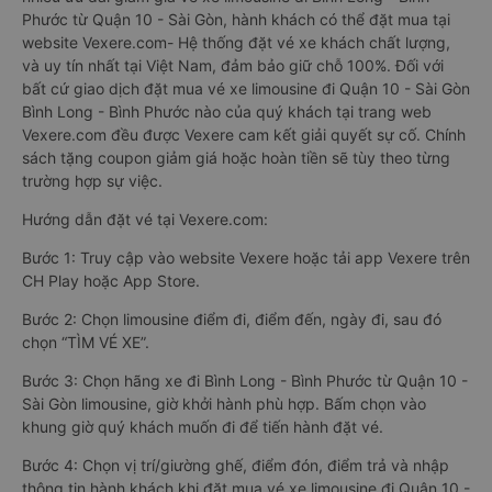
Phước từ Quận 10 - Sài Gòn, hành khách có thể đặt mua tại
website Vexere.com- Hệ thống đặt vé xe khách chất lượng,
và uy tín nhất tại Việt Nam, đảm bảo giữ chỗ 100%. Đối với
bất cứ giao dịch đặt mua vé xe limousine đi Quận 10 - Sài Gòn
Bình Long - Bình Phước nào của quý khách tại trang web
Vexere.com đều được Vexere cam kết giải quyết sự cố. Chính
sách tặng coupon giảm giá hoặc hoàn tiền sẽ tùy theo từng
trường hợp sự việc.
Hướng dẫn đặt vé tại Vexere.com:
Bước 1: Truy cập vào website Vexere hoặc tải app Vexere trên
CH Play hoặc App Store.
Bước 2: Chọn limousine điểm đi, điểm đến, ngày đi, sau đó
chọn “TÌM VÉ XE”.
Bước 3: Chọn hãng xe đi Bình Long - Bình Phước từ Quận 10 -
Sài Gòn limousine, giờ khởi hành phù hợp. Bấm chọn vào
khung giờ quý khách muốn đi để tiến hành đặt vé.
Bước 4: Chọn vị trí/giường ghế, điểm đón, điểm trả và nhập
thông tin hành khách khi đặt mua vé xe limousine đi Quận 10 -