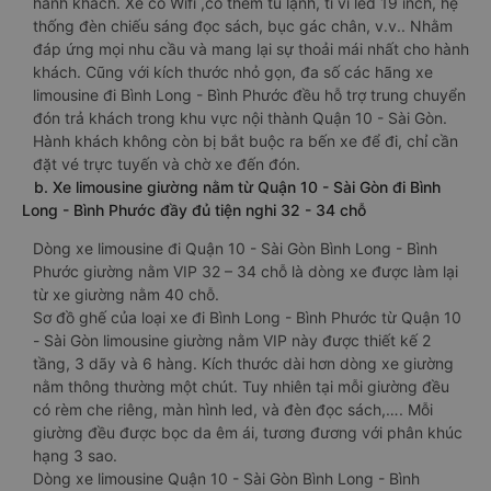
hành khách. Xe có Wifi ,có thêm tủ lạnh, ti vi led 19 inch, hệ
thống đèn chiếu sáng đọc sách, bục gác chân, v.v.. Nhằm
đáp ứng mọi nhu cầu và mang lại sự thoải mái nhất cho hành
khách. Cũng với kích thước nhỏ gọn, đa số các hãng xe
limousine đi Bình Long - Bình Phước đều hỗ trợ trung chuyển
đón trả khách trong khu vực nội thành Quận 10 - Sài Gòn.
Hành khách không còn bị bắt buộc ra bến xe để đi, chỉ cần
đặt vé trực tuyến và chờ xe đến đón.
b. Xe limousine giường nằm từ Quận 10 - Sài Gòn đi Bình
Long - Bình Phước đầy đủ tiện nghi 32 - 34 chỗ
Dòng xe limousine đi Quận 10 - Sài Gòn Bình Long - Bình
Phước giường nằm VIP 32 – 34 chỗ là dòng xe được làm lại
từ xe giường nằm 40 chỗ.
Sơ đồ ghế của loại xe đi Bình Long - Bình Phước từ Quận 10
- Sài Gòn limousine giường nằm VIP này được thiết kế 2
tầng, 3 dãy và 6 hàng. Kích thước dài hơn dòng xe giường
nằm thông thường một chút. Tuy nhiên tại mỗi giường đều
có rèm che riêng, màn hình led, và đèn đọc sách,…. Mỗi
giường đều được bọc da êm ái, tương đương với phân khúc
hạng 3 sao.
Dòng xe limousine Quận 10 - Sài Gòn Bình Long - Bình