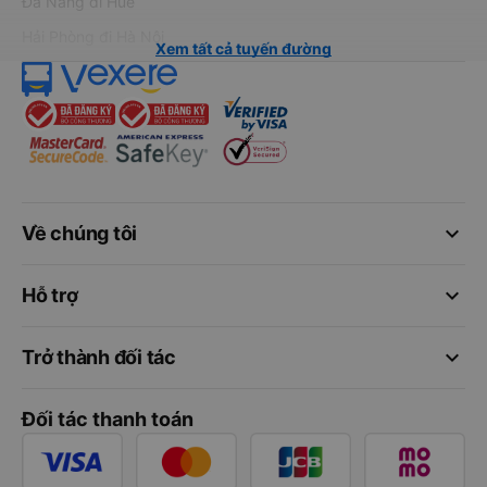
Đà Nẵng đi Huế
Hải Phòng đi Hà Nội
Xem tất cả tuyến đường
keyboard_arrow_down
Về chúng tôi
keyboard_arrow_down
Hỗ trợ
keyboard_arrow_down
Trở thành đối tác
Đối tác thanh toán