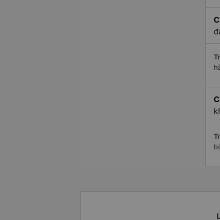
C
đ
Tr
h
C
k
Tr
b