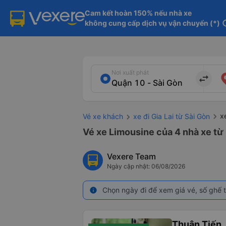
Cam kết hoàn 150% nếu nhà xe

không cung cấp dịch vụ vận chuyển (*)
in
Nơi xuất phát
import_export
x
Vé xe khách
xe đi Gia Lai từ Sài Gòn
Vé xe Limousine của 4 nhà xe từ 
Vexere Team
Ngày cập nhật: 06/08/2026
Chọn ngày đi để xem giá vé, số ghế t
info
Thuận Tiến