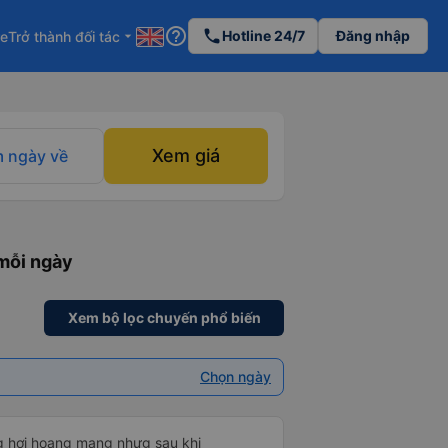
help_outline
phone
Hotline 24/7
Đăng nhập
re
Trở thành đối tác
arrow_drop_down
Xem giá
 ngày về
mỗi ngày
Xem bộ lọc chuyến phổ biến
Chọn ngày
ng hơi hoang mang nhưg sau khi