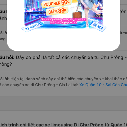
âu hỏi:
Xe limousine nào từ Quận 10 - Sài Gòn đi Chư Prôn
ánh giá tốt nhất?
ả lời:
Trong số các hãng,
Thuận Tiến
nổi bật nhất với điểm chất lư
àng – một con số minh chứng cho dịch vụ cao cấp và uy tín.
âu hỏi:
Đây có phải là tất cả các chuyến xe từ Chư Prông -
hông?
ả lời:
Hiện tại danh sách này chỉ thể hiện các chuyến xe khai thác d
ộ các chuyến xe đi Chư Prông - Gia Lai tại:
Xe Quận 10 - Sài Gòn Chư
Lịch trình chi tiết các xe limousine Đi Chư Prông từ Quận 1