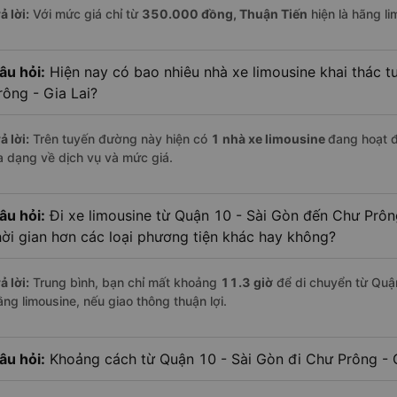
ả lời:
Với mức giá chỉ từ
350.000
đồng,
Thuận Tiến
hiện là hãng li
âu hỏi:
Hiện nay có bao nhiêu nhà xe limousine khai thác t
rông - Gia Lai?
ả lời:
Trên tuyến đường này hiện có
1
nhà xe
limousine
đang hoạt 
a dạng về dịch vụ và mức giá.
âu hỏi:
Đi xe limousine từ Quận 10 - Sài Gòn đến Chư Prông
hời gian hơn các loại phương tiện khác hay không?
ả lời:
Trung bình, bạn chỉ mất khoảng
11.3 giờ
để di chuyển từ Quận
ằng limousine, nếu giao thông thuận lợi.
âu hỏi:
Khoảng cách từ Quận 10 - Sài Gòn đi Chư Prông - G