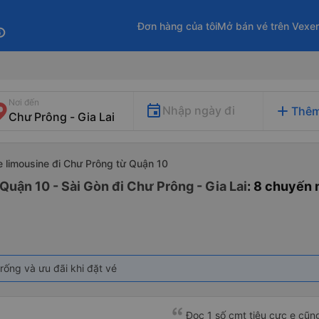
Đơn hàng của tôi
Mở bán vé trên Vexe
fo
Nơi đến
add
Nhập ngày đi
Thêm
e limousine đi Chư Prông từ Quận 10
Quận 10 - Sài Gòn đi Chư Prông - Gia Lai
: 8 chuyến 
rống và ưu đãi khi đặt vé
Đọc 1 số cmt tiêu cực e cũ