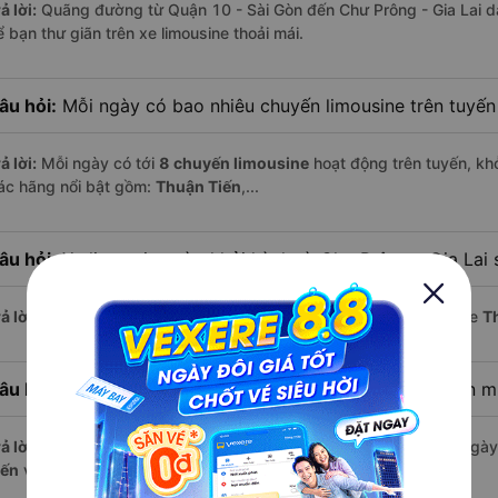
ả lời:
Quãng đường từ Quận 10 - Sài Gòn đến Chư Prông - Gia Lai d
 bạn thư giãn trên xe limousine thoải mái.
âu hỏi:
Mỗi ngày có bao nhiêu chuyến limousine trên tuyế
ả lời:
Mỗi ngày có tới
8 chuyến limousine
hoạt động trên tuyến, khở
ác hãng nổi bật gồm:
Thuận Tiến
,...
âu hỏi:
Xe limousine nào khởi hành từ Chư Prông - Gia Lai
ả lời:
Chuyến limousine sớm nhất khởi hành lúc
18:30
, do nhà xe
T
âu hỏi:
Xe limousine nào khởi hành từ Quận 10 - Sài Gòn 
ả lời:
Nếu bạn muốn đi chuyến muộn, lựa chọn cuối cùng trong ngày 
iến
vận hành.