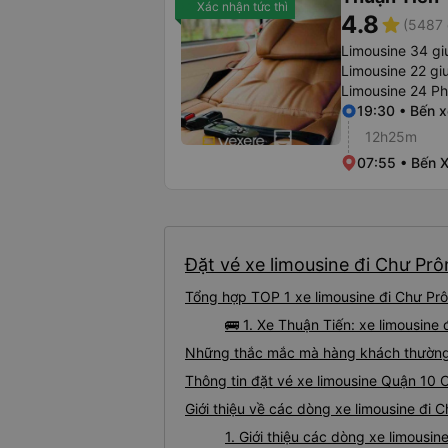
Xác nhận tức thì
4.8
star
(5487 
Limousine 34 g
Limousine 22 gi
Limousine 24 P
19:30 • Bến 
12h25m
07:55 • Bến X
Đặt vé xe limousine đi Chư Prô
Tổng hợp TOP 1 xe limousine đi Chư Prô
🚌 1. Xe Thuận Tiến: xe limousin
Những thắc mắc mà hàng khách thường g
Thông tin đặt vé xe limousine Quận 10 
Giới thiệu về các dòng xe limousine đi 
1. Giới thiệu các dòng xe limousi