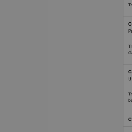
Tr
C
P
Tr
đ
C
t
Tr
b
C