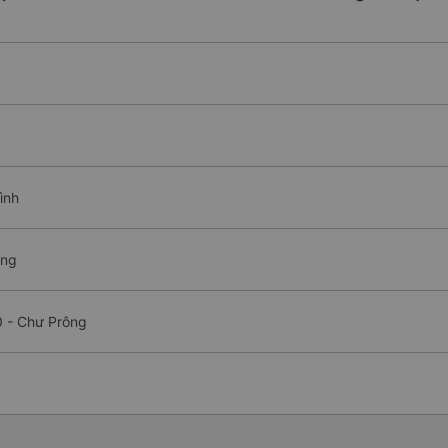
ình
ông
0 - Chư Prông