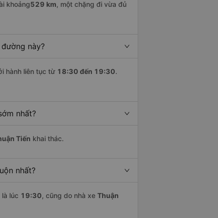
ài khoảng
529 km
, một chặng đi vừa đủ
n đường này?
i hành liên tục từ
18:30 đến 19:30
.
 sớm nhất?
huận Tiến
khai thác.
muộn nhất?
là lúc
19:30
, cũng do nhà xe
Thuận