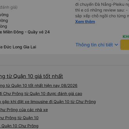
đi chuyến Đà Nẵng-Pleiku n
đánh giá)
thì e có những review sau: - 
iường
sắp xếp chỗ ngồi cho từng người 1 - A phụ xe du
ường
cùng tần số nên nói câu nào 
Xem thêm
hòng
đúg giờ, trước giờ đi có nv 
xe Miền Đông - Quầy vé 24
phục vụ tốt. - Cơ sở vật chất bình thường, do đặt xe thường
KH
nên cũng k đòi hỏi gì nhìu 
keyboard_arrow_down
Thông tin chi tiết
dừng lại để đi vệ sinh.
e Đức Long Gia Lai
ng từ Quận 10 giá tốt nhất
ng từ Quận 10 tốt nhất hiện nay 08/2026
e đi Chư Prông từ Quận 10 được đánh giá cao
ặp khi đặt xe limousine đi Quận 10 từ Chư Prông
Chư Prông của các nhà xe
Chư Prông từ Quận 10
ne Quận 10 Chư Prông