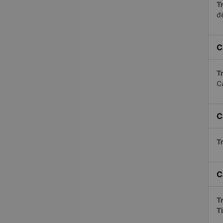
Tr
để
C
Tr
C
C
Tr
C
Tr
T