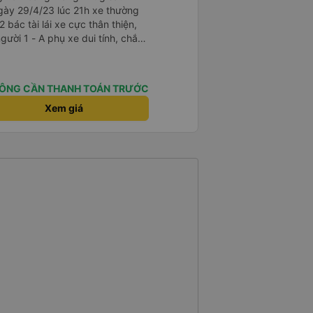
gày 29/4/23 lúc 21h xe thường
2 bác tài lái xe cực thân thiện,
i tính, chắc
là cười câu đó - Xe xuất bến
điện thông báo trước, thái độ
ÔNG CẦN THANH TOÁN TRƯỚC
hơn. Nhưng nhìn chug khá ổn, có
Xem giá