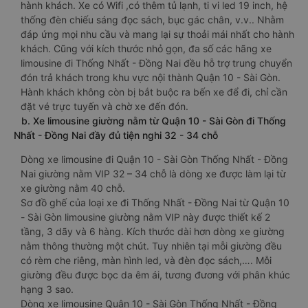
hành khách. Xe có Wifi ,có thêm tủ lạnh, ti vi led 19 inch, hệ
thống đèn chiếu sáng đọc sách, bục gác chân, v.v.. Nhằm
đáp ứng mọi nhu cầu và mang lại sự thoải mái nhất cho hành
khách. Cũng với kích thước nhỏ gọn, đa số các hãng xe
limousine đi Thống Nhất - Đồng Nai đều hỗ trợ trung chuyển
đón trả khách trong khu vực nội thành Quận 10 - Sài Gòn.
Hành khách không còn bị bắt buộc ra bến xe để đi, chỉ cần
đặt vé trực tuyến và chờ xe đến đón.
b. Xe limousine giường nằm từ Quận 10 - Sài Gòn đi Thống
Nhất - Đồng Nai đầy đủ tiện nghi 32 - 34 chỗ
Dòng xe limousine đi Quận 10 - Sài Gòn Thống Nhất - Đồng
Nai giường nằm VIP 32 – 34 chỗ là dòng xe được làm lại từ
xe giường nằm 40 chỗ.
Sơ đồ ghế của loại xe đi Thống Nhất - Đồng Nai từ Quận 10
- Sài Gòn limousine giường nằm VIP này được thiết kế 2
tầng, 3 dãy và 6 hàng. Kích thước dài hơn dòng xe giường
nằm thông thường một chút. Tuy nhiên tại mỗi giường đều
có rèm che riêng, màn hình led, và đèn đọc sách,…. Mỗi
giường đều được bọc da êm ái, tương đương với phân khúc
hạng 3 sao.
Dòng xe limousine Quận 10 - Sài Gòn Thống Nhất - Đồng