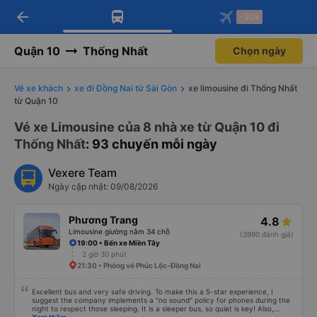
arrow_back
Tải app Vexere ngay!
Tải app Vexere
-30k
Mở app
Mở app
Nhận ưu đãi thành viên độc
-30k/ghế khi đặt vé máy bay qua
quyền
app
Quận 10
Thống Nhất
Chọn ngày
Vé xe khách
xe đi Đồng Nai từ Sài Gòn
xe limousine đi Thống Nhất
từ Quận 10
Vé xe Limousine của 8 nhà xe từ Quận 10 đi
Thống Nhất
: 93 chuyến mỗi ngày
Vexere Team
Ngày cập nhật: 09/08/2026
Phương Trang
4.8
Limousine giường nằm 34 chỗ
(3990 đánh giá)
19:00 • Bến xe Miền Tây
2 giờ 30 phút
21:30 • Phòng vé Phúc Lộc-Đồng Nai
Excellent bus and very safe driving. To make this a 5-star experience, I
suggest the company implements a "no sound" policy for phones during the
night to respect those sleeping. It is a sleeper bus, so quiet is key! Also,