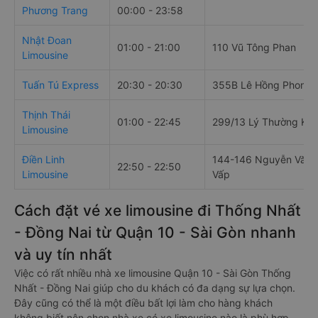
Phương Trang
00:00 - 23:58
Nhật Đoan
01:00 - 21:00
110 Vũ Tông Phan
Limousine
Tuấn Tú Express
20:30 - 20:30
355B Lê Hồng Phong
Thịnh Thái
01:00 - 22:45
299/13 Lý Thường Kiệ
Limousine
Điền Linh
144-146 Nguyễn Văn L
22:50 - 22:50
Limousine
Vấp
Cách đặt vé xe limousine đi Thống Nhất
- Đồng Nai từ Quận 10 - Sài Gòn nhanh
và uy tín nhất
Việc có rất nhiều nhà xe limousine Quận 10 - Sài Gòn Thống
Nhất - Đồng Nai giúp cho du khách có đa dạng sự lựa chọn.
Đây cũng có thể là một điều bất lợi làm cho hàng khách
không biết nên chọn nhà xe có xe limousine nào là phù hợp