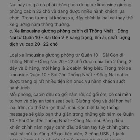
Nai này có giá cả phải chăng hơn dòng xe limousine giường
phòng cabin 22 chỗ và đang được nhiều hành khách lựa
chọn. Trong tương lai không xa, đây chính là loại xe thay thế
xe giường nằm thông thường.
c. Xe limousine giường phòng cabin đi Thống Nhất - Đồng
Nai từ Quận 10 - Sài Gòn VIP sang trọng, êm ái, chất lượng
dịch vụ cao 20 -22 chỗ
Loại xe limousine giường phòng từ Quận 10 - Sài Gòn đi
Thống Nhất - Đồng Nai 20 - 22 chỗ được chia làm 2 tầng, 2
dãy và 6 hàng, mỗi hàng là 2 cabin riêng biệt. Trong mỗi xe
limousine Quận 10 - Sài Gòn Thống Nhất - Đồng Nai cabin
được trang bị rất nhiều tiện ích phục vụ hành khách suốt
hành trình.
Mỗi phòng, cabin đều có gối nằm rời, có gối ôm, có cái mền
to hơn và dây an toàn seat belt. Giường rộng và dài hơn hai
loại trên, có thể lăn lộn thoải mái. Đặc biệt là hệ thống
massage sẽ giúp bạn thư giãn trong những giờ nằm xe Quận
10 - Sài Gòn đến Thống Nhất - Đồng Nai dài. Bảng điều
khiển chính nằm ngay cạnh đầu để tiện tay tuỳ chỉnh gồm:
một cái nút to đùng để gọi tiếp viên, 2 cổng USB , 1 jack