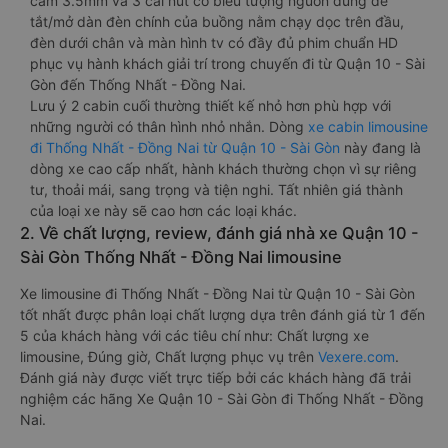
cắm 3.5mm và 3 cái nút có biểu tượng nguồn dùng để
tắt/mở dàn đèn chính của buồng nằm chạy dọc trên đầu,
đèn dưới chân và màn hình tv có đầy đủ phim chuẩn HD
phục vụ hành khách giải trí trong chuyến đi từ Quận 10 - Sài
Gòn đến Thống Nhất - Đồng Nai.
Lưu ý 2 cabin cuối thường thiết kế nhỏ hơn phù hợp với
những người có thân hình nhỏ nhắn. Dòng
xe cabin limousine
đi Thống Nhất - Đồng Nai từ Quận 10 - Sài Gòn
này đang là
dòng xe cao cấp nhất, hành khách thường chọn vì sự riêng
tư, thoải mái, sang trọng và tiện nghi. Tất nhiên giá thành
của loại xe này sẽ cao hơn các loại khác.
2. Về chất lượng, review, đánh giá nhà xe Quận 10 -
Sài Gòn Thống Nhất - Đồng Nai limousine
Xe limousine đi Thống Nhất - Đồng Nai từ Quận 10 - Sài Gòn
tốt nhất được phân loại chất lượng dựa trên đánh giá từ 1 đến
5 của khách hàng với các tiêu chí như: Chất lượng xe
limousine, Đúng giờ, Chất lượng phục vụ trên
Vexere.com
.
Đánh giá này được viết trực tiếp bởi các khách hàng đã trải
nghiệm các hãng Xe Quận 10 - Sài Gòn đi Thống Nhất - Đồng
Nai.