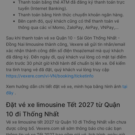
Thanh toán bằng thẻ ATM đã đăng ký thanh toán trực
tuyến (Internet Banking).
Thanh toán bằng hình thức chuyển khoản ngân hàng.
Bên cạnh đó, quý khách cũng có thể thanh toán vé
thông qua các ví Momo, ZaloPay, AirPay, VNPay,…
Sau khi thanh toán vé xe Quận 10 - Sài Gòn Thống Nhất -
Đồng Nai limousine thành công, Vexere sẽ gửi tin nhắn/email
xác nhận thành công đến số điện thoại/email mà quý khách
đã đăng ký. Đến ngày đi, quý khách vui lòng có mặt tại điểm
đón trước 30 phút giờ khởi hành để chuẩn bị lên xe. Để kiểm
tra tình trạng vé đã đặt, quý khách vui lòng truy cập
https://vexere.com/vi-VN/booking/ticketinfo
Xem hướng dẫn chi tiết đặt vé xe, minh họa bằng hình ảnh
tại
đây
.
Đặt vé xe limousine Tết 2027 từ Quận
10 đi Thống Nhất
Vé xe limousine tết 2027 từ Quận 10 đi Thống Nhất vẫn chưa
được công bố. Vexere.com sẽ sớm thông báo cho các bạn
thông tin vé xe Tết 2027 bao gồm giá vé, lịch trình, ngày giờ