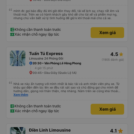
mình đc gọi báo đầy đủ khi giờ đón thay đổi, tài xế lịch sự, chạy rất êm và
thoải mái. Trên xe có hành khách gây khó dễ cho tài xế và phiền mọi ng,
nhưng chú vẫn biết xử lý tình huống để giữ k khí thoải mái cho cả xe.
Không cần thanh toán trước
Xem giá
Xác nhận chỗ ngay lập tức
Tuấn Tú Express
4.5
Limousine 24 Phòng Đôi
(1905 đánh giá)
20:30 • Văn Phòng Lê Hồng Phong
4 giờ 15 phút
00:45 • Dầu Giây (Quốc Lộ 1A)
Nhà xe này ấn tượng với mình nhất là bác tài và anh nhân viên phụ xe. Từ
khâu gọi điện đến lúc lên xe đều rát sát sao và chủ động gọi cho mình để
hướng dẫn, giọng nói thân thiện, nhẹ nhàng. Nằm trên xe cũng khá thoải
mái, chăn nệm nước suối đầy đủ. Chuyến xe của mình hầu hết là các cô bác
Xem thêm
lớn tuổi thế nên khi hít thở sẽ thấy có một chút mùi người già Lúc xuống xe,
điểm thả của mình ban đầu dự kiến là Ngã 3 Sợi ( Nha Trang ) và bắt Grab
nhưng các anh hướng dẫn mình xuống ở đây không có ma nào dám chở đâu
Không cần thanh toán trước
Xem giá
( vì đây là địa bàn của thế lực xe ôm ngầm, dân chơi cỏ kẹo ke...) Và thế là
Xác nhận chỗ ngay lập tức
mình được chở xuống Ngã 3 thành , nơi sáng sủa an toàn hơn. Một Chuyến
xe được biết thêm nhiều câu chuyện mới. Cảm ơn nhà xe đã giúp đỡ
star_rate
Điền Linh Limousine
4.1