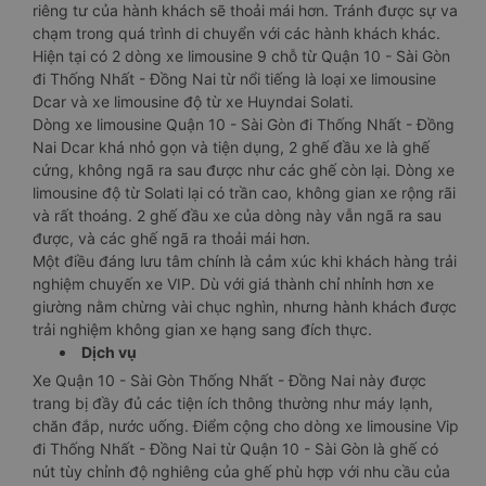
riêng tư của hành khách sẽ thoải mái hơn. Tránh được sự va
chạm trong quá trình di chuyển với các hành khách khác.
Hiện tại có 2 dòng xe limousine 9 chỗ từ Quận 10 - Sài Gòn
đi Thống Nhất - Đồng Nai từ nổi tiếng là loại xe limousine
Dcar và xe limousine độ từ xe Huyndai Solati.
Dòng xe limousine Quận 10 - Sài Gòn đi Thống Nhất - Đồng
Nai Dcar khá nhỏ gọn và tiện dụng, 2 ghế đầu xe là ghế
cứng, không ngã ra sau được như các ghế còn lại. Dòng xe
limousine độ từ Solati lại có trần cao, không gian xe rộng rãi
và rất thoáng. 2 ghế đầu xe của dòng này vẫn ngã ra sau
được, và các ghế ngã ra thoải mái hơn.
Một điều đáng lưu tâm chính là cảm xúc khi khách hàng trải
nghiệm chuyến xe VIP. Dù với giá thành chỉ nhỉnh hơn xe
giường nằm chừng vài chục nghìn, nhưng hành khách được
trải nghiệm không gian xe hạng sang đích thực.
Dịch vụ
Xe Quận 10 - Sài Gòn Thống Nhất - Đồng Nai này được
trang bị đầy đủ các tiện ích thông thường như máy lạnh,
chăn đắp, nước uống. Điểm cộng cho dòng xe limousine Vip
đi Thống Nhất - Đồng Nai từ Quận 10 - Sài Gòn là ghế có
nút tùy chỉnh độ nghiêng của ghế phù hợp với nhu cầu của