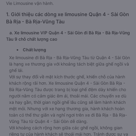
Vie Limousine vận hành.
1. Giới thiệu các dòng xe limousine Quận 4 - Sài Gòn
Bà Rịa - Bà Rịa-Vũng Tàu
a. Xe limousine VIP Quận 4 - Sài Gòn đi Bà Rịa - Bà Rịa-Vũng
Tàu 9 chỗ chất lượng cao
Chất lượng
Xe limousine đi Bà Rịa - Bà Rịa-Vũng Tàu từ Quận 4 - Sài Gòn
là hạng xe thương gia với khoảng tách biệt giữa ghế ngồi và
ghế lái.
Với sự thay đổi về mặt kích thước ghế, khiến chỗ của hành
khách rộng rãi hơn. Xe limousine Quận 4 - Sài Gòn Bà Rịa -
Bà Rịa-Vũng Tàu được trang bị loại ghế đệm dày khiến cho
người nằm có cảm giác êm ái, thoải mái. Các chuyến xe dù
xa hay gần, thời gian ngồi ghế lâu cũng sẽ làm hành khách
mệt mỏi. Nhưng với xe hạng thương gia, hành khách hoàn
toàn có thể thư giãn và nghỉ ngơi trên xe đi Bà Rịa - Bà Rịa-
Vũng Tàu từ Quận 4 - Sài Gòn dễ dàng.
Với khoảng cách rộng hơn giữa các ghế ngồi, không gian
riêng tư của hành khách sẽ thoải mái hơn. Tránh được sự va