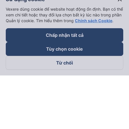
Vexere dùng cookie để website hoạt động ổn định. Bạn có thể
xem chi tiết hoặc thay đổi lựa chọn bất kỳ lúc nào trong phần
Quản lý cookie. Tìm hiểu thêm trong
Chính sách Cookie
.
Chấp nhận tất cả
Tùy chọn cookie
Từ chối
Theo dõi chúng tôi trên
Facebook
Tiktok
Youtube
Công ty TNHH Thương Mại Dịch Vụ Vexere
Địa chỉ đăng ký kinh doanh: 8C Chữ Đồng Tử, Phường Tân
Sơn Nhất, TP. Hồ Chí Minh, Việt Nam
Địa chỉ
:
Lầu 2, toà nhà H3 Circo Hoàng Diệu, 384 Hoàng Diệu,
Phường Khánh Hội, TP Hồ Chí Minh, Việt Nam