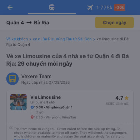
arrow_back
Tải app Vexere ngay!
Tải app Vexere
1.775
k
-30k
Mở app
Mở app
Nhận ưu đãi thành viên độc
-30k/ghế khi đặt vé máy bay qua
quyền
app
Quận 4
Bà Rịa
Chọn ngày
Vé xe khách
xe đi Bà Rịa-Vũng Tàu từ Sài Gòn
xe limousine đi Bà
Rịa từ Quận 4
Vé xe Limousine của 4 nhà xe từ Quận 4 đi Bà
Rịa
: 29 chuyến mỗi ngày
Vexere Team
Ngày cập nhật: 07/08/2026
Vie Limousine
4.7
Limousine 9 chỗ
(5387 đánh giá)
10:30 • Văn phòng Quận 1
2 giờ
12:30 • Văn phòng Vũng Tàu
Trip from hcmc to vung tau. Driver called before the pick-up timing. To
check whether available to move off early. They will check the passengers
who is children or maternity and assign the seat accordingly for safety.