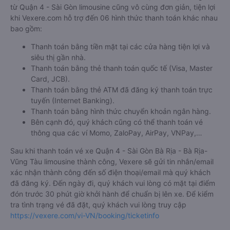
từ Quận 4 - Sài Gòn limousine cũng vô cùng đơn giản, tiện lợi
khi Vexere.com hỗ trợ đến 06 hình thức thanh toán khác nhau
bao gồm:
Thanh toán bằng tiền mặt tại các cửa hàng tiện lợi và
siêu thị gần nhà.
Thanh toán bằng thẻ thanh toán quốc tế (Visa, Master
Card, JCB).
Thanh toán bằng thẻ ATM đã đăng ký thanh toán trực
tuyến (Internet Banking).
Thanh toán bằng hình thức chuyển khoản ngân hàng.
Bên cạnh đó, quý khách cũng có thể thanh toán vé
thông qua các ví Momo, ZaloPay, AirPay, VNPay,…
Sau khi thanh toán vé xe Quận 4 - Sài Gòn Bà Rịa - Bà Rịa-
Vũng Tàu limousine thành công, Vexere sẽ gửi tin nhắn/email
xác nhận thành công đến số điện thoại/email mà quý khách
đã đăng ký. Đến ngày đi, quý khách vui lòng có mặt tại điểm
đón trước 30 phút giờ khởi hành để chuẩn bị lên xe. Để kiểm
tra tình trạng vé đã đặt, quý khách vui lòng truy cập
https://vexere.com/vi-VN/booking/ticketinfo