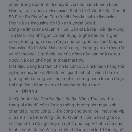
chạm trong quá trình di chuyển với các hành khách khác.
Hiện tại có 2 dòng xe limousine 9 chỗ từ Quận 4 - Sài Gòn đi
Bà Rịa - Bà Rịa-Vũng Tàu từ nổi tiếng là loại xe limousine
Dcar và xe limousine độ từ xe Huyndai Solati.
Dòng xe limousine Quận 4 - Sài Gòn đi Bà Rịa - Bà Rịa-Vũng
Tàu Dcar khá nhỏ gọn và tiện dụng, 2 ghế đầu xe là ghế
cứng, không ngã ra sau được như các ghế còn lại. Dòng xe
limousine độ từ Solati lại có trần cao, không gian xe rộng rãi
và rất thoáng. 2 ghế đầu xe của dòng này vẫn ngã ra sau
được, và các ghế ngã ra thoải mái hơn.
Một điều đáng lưu tâm chính là cảm xúc khi khách hàng trải
nghiệm chuyến xe VIP. Dù với giá thành chỉ nhỉnh hơn xe
giường nằm chừng vài chục nghìn, nhưng hành khách được
trải nghiệm không gian xe hạng sang đích thực.
Dịch vụ
Xe Quận 4 - Sài Gòn Bà Rịa - Bà Rịa-Vũng Tàu này được
trang bị đầy đủ các tiện ích thông thường như máy lạnh,
chăn đắp, nước uống. Điểm cộng cho dòng xe limousine Vip
đi Bà Rịa - Bà Rịa-Vũng Tàu từ Quận 4 - Sài Gòn là ghế có
nút tùy chỉnh độ nghiêng của ghế phù hợp với nhu cầu của
hành khách. Xe có Wifi ,có thêm tủ lạnh, ti vi led 19 inch, hệ