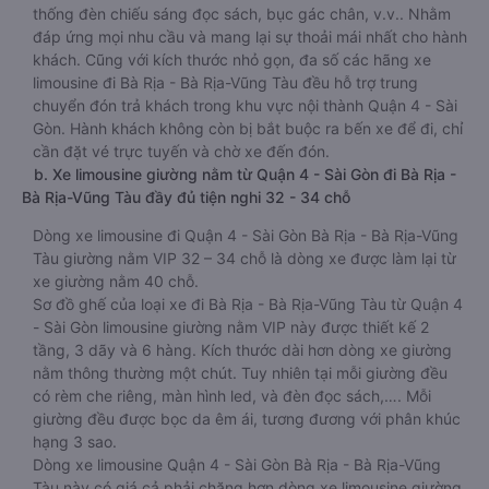
thống đèn chiếu sáng đọc sách, bục gác chân, v.v.. Nhằm
đáp ứng mọi nhu cầu và mang lại sự thoải mái nhất cho hành
khách. Cũng với kích thước nhỏ gọn, đa số các hãng xe
limousine đi Bà Rịa - Bà Rịa-Vũng Tàu đều hỗ trợ trung
chuyển đón trả khách trong khu vực nội thành Quận 4 - Sài
Gòn. Hành khách không còn bị bắt buộc ra bến xe để đi, chỉ
cần đặt vé trực tuyến và chờ xe đến đón.
b. Xe limousine giường nằm từ Quận 4 - Sài Gòn đi Bà Rịa -
Bà Rịa-Vũng Tàu đầy đủ tiện nghi 32 - 34 chỗ
Dòng xe limousine đi Quận 4 - Sài Gòn Bà Rịa - Bà Rịa-Vũng
Tàu giường nằm VIP 32 – 34 chỗ là dòng xe được làm lại từ
xe giường nằm 40 chỗ.
Sơ đồ ghế của loại xe đi Bà Rịa - Bà Rịa-Vũng Tàu từ Quận 4
- Sài Gòn limousine giường nằm VIP này được thiết kế 2
tầng, 3 dãy và 6 hàng. Kích thước dài hơn dòng xe giường
nằm thông thường một chút. Tuy nhiên tại mỗi giường đều
có rèm che riêng, màn hình led, và đèn đọc sách,…. Mỗi
giường đều được bọc da êm ái, tương đương với phân khúc
hạng 3 sao.
Dòng xe limousine Quận 4 - Sài Gòn Bà Rịa - Bà Rịa-Vũng
Tàu này có giá cả phải chăng hơn dòng xe limousine giường