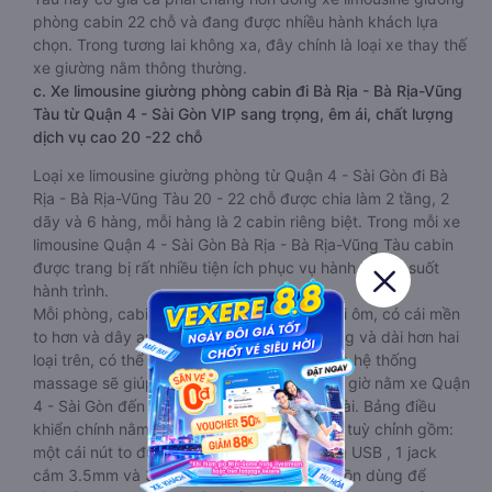
phòng cabin 22 chỗ và đang được nhiều hành khách lựa
chọn. Trong tương lai không xa, đây chính là loại xe thay thế
xe giường nằm thông thường.
c. Xe limousine giường phòng cabin đi Bà Rịa - Bà Rịa-Vũng
Tàu từ Quận 4 - Sài Gòn VIP sang trọng, êm ái, chất lượng
dịch vụ cao 20 -22 chỗ
Loại xe limousine giường phòng từ Quận 4 - Sài Gòn đi Bà
Rịa - Bà Rịa-Vũng Tàu 20 - 22 chỗ được chia làm 2 tầng, 2
dãy và 6 hàng, mỗi hàng là 2 cabin riêng biệt. Trong mỗi xe
limousine Quận 4 - Sài Gòn Bà Rịa - Bà Rịa-Vũng Tàu cabin
được trang bị rất nhiều tiện ích phục vụ hành khách suốt
hành trình.
Mỗi phòng, cabin đều có gối nằm rời, có gối ôm, có cái mền
to hơn và dây an toàn seat belt. Giường rộng và dài hơn hai
loại trên, có thể lăn lộn thoải mái. Đặc biệt là hệ thống
massage sẽ giúp bạn thư giãn trong những giờ nằm xe Quận
4 - Sài Gòn đến Bà Rịa - Bà Rịa-Vũng Tàu dài. Bảng điều
khiển chính nằm ngay cạnh đầu để tiện tay tuỳ chỉnh gồm:
một cái nút to đùng để gọi tiếp viên, 2 cổng USB , 1 jack
cắm 3.5mm và 3 cái nút có biểu tượng nguồn dùng để