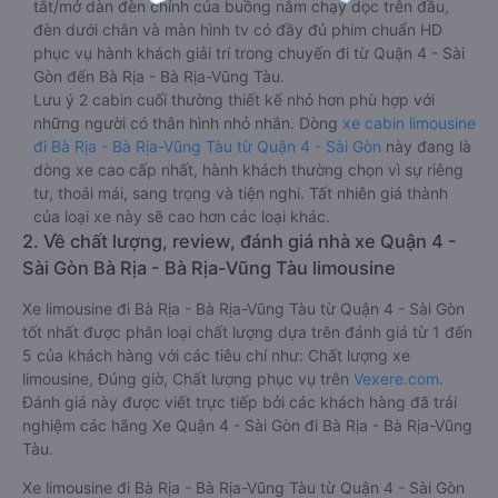
tắt/mở dàn đèn chính của buồng nằm chạy dọc trên đầu,
đèn dưới chân và màn hình tv có đầy đủ phim chuẩn HD
phục vụ hành khách giải trí trong chuyến đi từ Quận 4 - Sài
Gòn đến Bà Rịa - Bà Rịa-Vũng Tàu.
Lưu ý 2 cabin cuối thường thiết kế nhỏ hơn phù hợp với
những người có thân hình nhỏ nhắn. Dòng
xe cabin limousine
đi Bà Rịa - Bà Rịa-Vũng Tàu từ Quận 4 - Sài Gòn
này đang là
dòng xe cao cấp nhất, hành khách thường chọn vì sự riêng
tư, thoải mái, sang trọng và tiện nghi. Tất nhiên giá thành
của loại xe này sẽ cao hơn các loại khác.
2. Về chất lượng, review, đánh giá nhà xe Quận 4 -
Sài Gòn Bà Rịa - Bà Rịa-Vũng Tàu limousine
Xe limousine đi Bà Rịa - Bà Rịa-Vũng Tàu từ Quận 4 - Sài Gòn
tốt nhất được phân loại chất lượng dựa trên đánh giá từ 1 đến
5 của khách hàng với các tiêu chí như: Chất lượng xe
limousine, Đúng giờ, Chất lượng phục vụ trên
Vexere.com
.
Đánh giá này được viết trực tiếp bởi các khách hàng đã trải
nghiệm các hãng Xe Quận 4 - Sài Gòn đi Bà Rịa - Bà Rịa-Vũng
Tàu.
Xe limousine đi Bà Rịa - Bà Rịa-Vũng Tàu từ Quận 4 - Sài Gòn