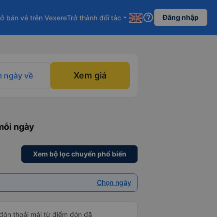
help_outline
Đăng nhập
ở bán vé trên Vexere
Trở thành đối tác
arrow_drop_down
Xem giá
 ngày về
mỗi ngày
Xem bộ lọc chuyến phổ biến
Chọn ngày
 đón thoải mái từ điểm đón đã