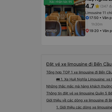
Xác nhận tức thì
4.7
star
(347 đ
Limousine 11 ch
17:50 • Văn 
1h30m
19:20 • Văn 
Đặt vé xe limousine đi Bến Cầu
Tổng hợp TOP 1 xe limousine đi Bến Cầu
🚌 1. Xe Huệ Nghĩa Limousine: xe
Những thắc mắc mà hàng khách thường g
Thông tin đặt vé xe limousine Quận 5 B
Giới thiệu về các dòng xe limousine đi 
1. Giới thiệu các dòng xe limousi