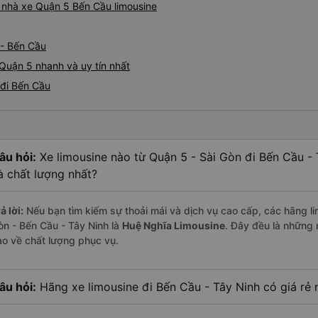
á nhà xe Quận 5 Bến Cầu limousine
 - Bến Cầu
 Quận 5 nhanh và uy tín nhất
 đi Bến Cầu
âu hỏi:
Xe limousine nào từ Quận 5 - Sài Gòn đi Bến Cầu -
à chất lượng nhất?
ả lời:
Nếu bạn tìm kiếm sự thoải mái và dịch vụ cao cấp, các hãng li
òn - Bến Cầu - Tây Ninh là
Huệ Nghĩa Limousine
. Đây đều là những
ao về chất lượng phục vụ.
âu hỏi:
Hãng xe limousine đi Bến Cầu - Tây Ninh có giá rẻ 