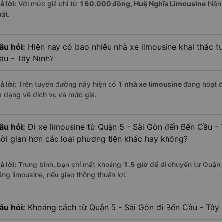
ả lời:
Với mức giá chỉ từ
160.000
đồng,
Huệ Nghĩa Limousine
hiện 
hất.
âu hỏi:
Hiện nay có bao nhiêu nhà xe limousine khai thác t
ầu - Tây Ninh?
ả lời:
Trên tuyến đường này hiện có
1
nhà xe
limousine
đang hoạt 
a dạng về dịch vụ và mức giá.
âu hỏi:
Đi xe limousine từ Quận 5 - Sài Gòn đến Bến Cầu - 
hời gian hơn các loại phương tiện khác hay không?
ả lời:
Trung bình, bạn chỉ mất khoảng
1.5 giờ
để di chuyển từ Quận 
ằng limousine, nếu giao thông thuận lợi.
âu hỏi:
Khoảng cách từ Quận 5 - Sài Gòn đi Bến Cầu - Tây 