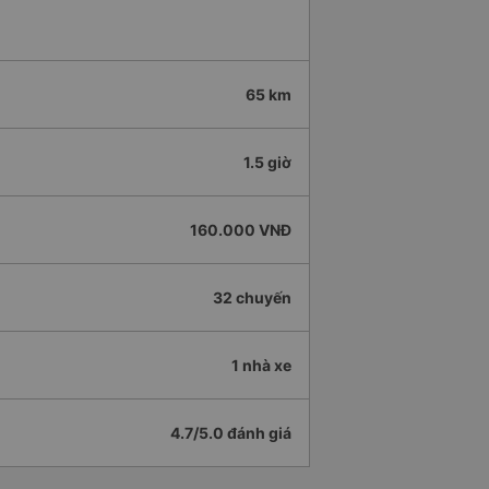
65 km
1.5 giờ
160.000 VNĐ
32 chuyến
1 nhà xe
4.7/5.0 đánh giá