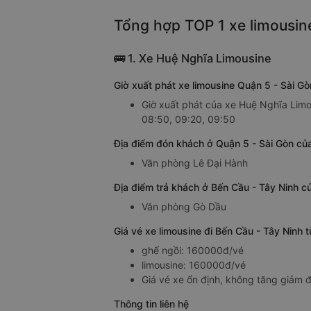
Tổng hợp TOP 1 xe limousine
🚌 1. Xe Huệ Nghĩa Limousine
Giờ xuất phát xe limousine Quận 5 - Sài G
Giờ xuất phát của xe Huệ Nghĩa Limou
08:50, 09:20, 09:50
Địa điểm đón khách ở Quận 5 - Sài Gòn của
Văn phòng Lê Đại Hành
Địa điểm trả khách ở Bến Cầu - Tây Ninh c
Văn phòng Gò Dầu
Giá vé xe limousine đi Bến Cầu - Tây Ninh
ghế ngồi: 160000đ/vé
limousine: 160000đ/vé
Giá vé xe ổn định, không tăng giảm đ
Thông tin liên hệ