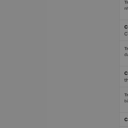
Tr
n
C
C
Tr
đ
C
t
Tr
b
C