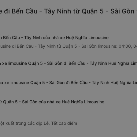
 đi Bến Cầu - Tây Ninh từ Quận 5 - Sài Gòn
òn Bến Cầu - Tây Ninh của nhà xe Huệ Nghĩa Limousine
sine đi Bến Cầu - Tây Ninh từ Quận 5 - Sài Gòn limousine: 04:00, 0
 xe limousine Quận 5 - Sài Gòn đi Bến Cầu - Tây Ninh Huệ Nghĩa Li
ủa xe limousine Quận 5 - Sài Gòn đi Bến Cầu - Tây Ninh Huệ Nghĩa L
 từ Quận 5 - Sài Gòn của nhà xe Huệ Nghĩa Limousine
ột xuất trong các dịp Lễ, Tết cao điểm