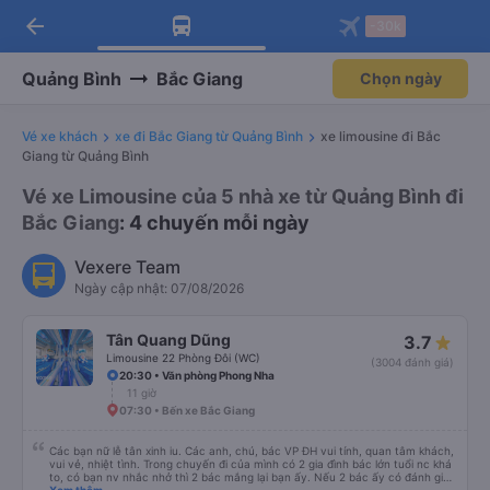
arrow_back
Tải app Vexere ngay!
Tải app Vexere
-30k
Mở app
Mở app
Nhận ưu đãi thành viên độc
-30k/ghế khi đặt vé máy bay qua
quyền
app
Quảng Bình
Bắc Giang
Chọn ngày
Vé xe khách
xe đi Bắc Giang từ Quảng Bình
xe limousine đi Bắc
Giang từ Quảng Bình
Vé xe Limousine của 5 nhà xe từ Quảng Bình đi
Bắc Giang
: 4 chuyến mỗi ngày
Vexere Team
Ngày cập nhật: 07/08/2026
Tân Quang Dũng
3.7
Limousine 22 Phòng Đôi (WC)
(3004 đánh giá)
20:30 • Văn phòng Phong Nha
11 giờ
07:30 • Bến xe Bắc Giang
Các bạn nữ lễ tân xinh iu. Các anh, chú, bác VP ĐH vui tính, quan tâm khách,
vui vẻ, nhiệt tình. Trong chuyến đi của mình có 2 gia đình bác lớn tuổi nc khá
to, có bạn nv nhắc nhở thì 2 bác mắng lại bạn ấy. Nếu 2 bác ấy có đánh giá