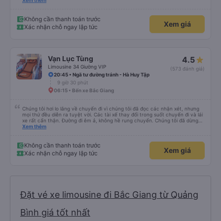
xấu thì mình ngược lại nha. Bạn ấy nhắc nhở rất đúng. 2 bác nói rất to. To
Xem thêm
đến lỗi mình ngủ còn mơ được câu chuyện các bác nói với nhau xuất hiện
trong giấc mơ của mình luôn. Nên nếu bạn ấy bị phản ánh thì đừng trừ lương
bạn ấy nha. Nếu bạn ấy bị trừ thì bảo bạn ấy liên hệ sđt của mình, mình hỗ
Không cần thanh toán trước
Xem giá
trợ ạ. Số mình đuôi 666, chuyến ĐH-NT ngày 16/1. À các bạn nữ lễ tân xinh
Xác nhận chỗ ngay lập tức
iu còn đổi cho mình phòng đơn sang đôi xong còn note là (một mình) yêu
luôn. Nhưng phòng đôi mà nằm một thì mỗi lần xe rẽ 1 cái là ✈️ Ít đi xe khách
nhưng đủ để đánh giá 10/10.
Vạn Lục Tùng
4.5
Limousine 34 Giường VIP
(573 đánh giá)
20:45 • Ngã tư đường tránh - Hà Huy Tập
9 giờ 30 phút
06:15 • Bến xe Bắc Giang
Chúng tôi hơi lo lắng về chuyến đi vì chúng tôi đã đọc các nhận xét, nhưng
mọi thứ đều diễn ra tuyệt vời. Các tài xế thay đổi trong suốt chuyến đi và lái
xe rất cẩn thận. Đường đi êm ả, không hề rung chuyển. Chúng tôi đã dừng
đủ số lần để đi vệ sinh và dừng lại để ăn tối. Nhìn chung, ghế ngồi có thể hơi
Xem thêm
ngắn đối với những người cao trên 180 cm nhưng đó không phải là vấn đề
lớn. Chúng tôi rất thích chuyến đi.
Không cần thanh toán trước
Xem giá
Xác nhận chỗ ngay lập tức
Đặt vé xe limousine đi Bắc Giang từ Quảng
Bình giá tốt nhất