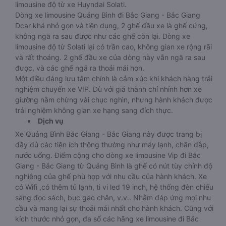
limousine độ từ xe Huyndai Solati.
Dòng xe limousine Quảng Bình đi Bắc Giang - Bắc Giang
Dcar khá nhỏ gọn và tiện dụng, 2 ghế đầu xe là ghế cứng,
không ngã ra sau được như các ghế còn lại. Dòng xe
limousine độ từ Solati lại có trần cao, không gian xe rộng rãi
và rất thoáng. 2 ghế đầu xe của dòng này vẫn ngã ra sau
được, và các ghế ngã ra thoải mái hơn.
Một điều đáng lưu tâm chính là cảm xúc khi khách hàng trải
nghiệm chuyến xe VIP. Dù với giá thành chỉ nhỉnh hơn xe
giường nằm chừng vài chục nghìn, nhưng hành khách được
trải nghiệm không gian xe hạng sang đích thực.
Dịch vụ
Xe Quảng Bình Bắc Giang - Bắc Giang này được trang bị
đầy đủ các tiện ích thông thường như máy lạnh, chăn đắp,
nước uống. Điểm cộng cho dòng xe limousine Vip đi Bắc
Giang - Bắc Giang từ Quảng Bình là ghế có nút tùy chỉnh độ
nghiêng của ghế phù hợp với nhu cầu của hành khách. Xe
có Wifi ,có thêm tủ lạnh, ti vi led 19 inch, hệ thống đèn chiếu
sáng đọc sách, bục gác chân, v.v.. Nhằm đáp ứng mọi nhu
cầu và mang lại sự thoải mái nhất cho hành khách. Cũng với
kích thước nhỏ gọn, đa số các hãng xe limousine đi Bắc