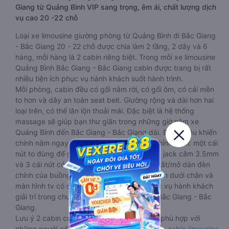
Giang từ Quảng Bình VIP sang trọng, êm ái, chất lượng dịch
vụ cao 20 -22 chỗ
Loại xe limousine giường phòng từ Quảng Bình đi Bắc Giang
- Bắc Giang 20 - 22 chỗ được chia làm 2 tầng, 2 dãy và 6
hàng, mỗi hàng là 2 cabin riêng biệt. Trong mỗi xe limousine
Quảng Bình Bắc Giang - Bắc Giang cabin được trang bị rất
nhiều tiện ích phục vụ hành khách suốt hành trình.
Mỗi phòng, cabin đều có gối nằm rời, có gối ôm, có cái mền
to hơn và dây an toàn seat belt. Giường rộng và dài hơn hai
loại trên, có thể lăn lộn thoải mái. Đặc biệt là hệ thống
massage sẽ giúp bạn thư giãn trong những giờ nằm xe
Quảng Bình đến Bắc Giang - Bắc Giang dài. Bảng điều khiển
chính nằm ngay cạnh đầu để tiện tay tuỳ chỉnh gồm: một cái
nút to đùng để gọi tiếp viên, 2 cổng USB , 1 jack cắm 3.5mm
và 3 cái nút có biểu tượng nguồn dùng để tắt/mở dàn đèn
chính của buồng nằm chạy dọc trên đầu, đèn dưới chân và
màn hình tv có đầy đủ phim chuẩn HD phục vụ hành khách
giải trí trong chuyến đi từ Quảng Bình đến Bắc Giang - Bắc
Giang.
Lưu ý 2 cabin cuối thường thiết kế nhỏ hơn phù hợp với
những người có thân hình nhỏ nhắn. Dòng
xe cabin limousine