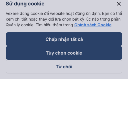
close
Sử dụng cookie
Vexere dùng cookie để website hoạt động ổn định. Bạn có thể
xem chi tiết hoặc thay đổi lựa chọn bất kỳ lúc nào trong phần
Quản lý cookie. Tìm hiểu thêm trong
Chính sách Cookie
.
Chấp nhận tất cả
Tùy chọn cookie
Từ chối
Theo dõi chúng tôi trên
Facebook
Tiktok
Youtube
Công ty TNHH Thương Mại Dịch Vụ Vexere
Địa chỉ đăng ký kinh doanh: 8C Chữ Đồng Tử, Phường Tân
Sơn Nhất, TP. Hồ Chí Minh, Việt Nam
Địa chỉ
:
Lầu 2, toà nhà H3 Circo Hoàng Diệu, 384 Hoàng Diệu,