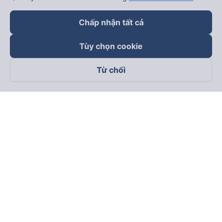
Chấp nhận tất cả
Tùy chọn cookie
Từ chối
Theo dõi chúng tôi trên
Facebook
Tiktok
Youtube
Công ty TNHH Thương Mại Dịch Vụ Vexere
Địa chỉ đăng ký kinh doanh: 8C Chữ Đồng Tử, Phường Tân
Sơn Nhất, TP. Hồ Chí Minh, Việt Nam
Địa chỉ
:
Lầu 2, toà nhà H3 Circo Hoàng Diệu, 384 Hoàng Diệu,
Phường Khánh Hội, TP Hồ Chí Minh, Việt Nam
Tầng 3, toà nhà 101 Láng Hạ, 101 Láng Hạ, Phường Láng, TP.
Hà Nội, Việt Nam
Giấy chứng nhận ĐKKD số 0315133726 do Sở KH và ĐT TP.
Hồ Chí Minh cấp lần đầu ngày 27/6/2018