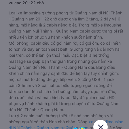
vụ cao 20 -22 chỗ
Loại xe limousine giường phòng từ Quảng Nam đi Núi Thành
- Quảng Nam 20 - 22 chỗ được chia làm 2 tầng, 2 dãy và 6
hàng, mỗi hàng là 2 cabin riêng biệt. Trong mỗi xe limousine
Quảng Nam Núi Thành - Quảng Nam cabin được trang bị rất
nhiều tiện ích phục vụ hành khách suốt hành trình.
Mỗi phòng, cabin đều có gối nằm rời, có gối ôm, có cái mền
to hơn và dây an toàn seat belt. Giường rộng và dài hơn hai
loại trên, có thể lăn lộn thoải mái. Đặc biệt là hệ thống
massage sẽ giúp bạn thư giãn trong những giờ nằm xe
Quảng Nam đến Núi Thành - Quảng Nam dài. Bảng điều
khiển chính nằm ngay cạnh đầu để tiện tay tuỳ chỉnh gồm:
một cái nút to đùng để gọi tiếp viên, 2 cổng USB , 1 jack
cắm 3.5mm và 3 cái nút có biểu tượng nguồn dùng để
tắt/mở dàn đèn chính của buồng nằm chạy dọc trên đầu,
đèn dưới chân và màn hình tv có đầy đủ phim chuẩn HD
phục vụ hành khách giải trí trong chuyến đi từ Quảng Nam
đến Núi Thành - Quảng Nam.
Lưu ý 2 cabin cuối thường thiết kế nhỏ hơn phù hợp với
những người có thân hình nhỏ nhắn. Dòng
xe cabin limousine
đi Núi Thành - Quảng Nam từ Quảng Nam
này đang là dòng