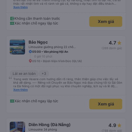
lo khi đặt thử xe Ba Thanh nhưng cực kỳ hài lòng, nhiệt tình từ đặt vé, trả lời
thắc rất nhiệt tình và rõ rành vè giá cả, không o ép hay đặt điều khách
Xem thêm
hàng. Lần tới đi công tác chắc chắn tiếp tục dùng xe nhà này!
Không cần thanh toán trước
Xem giá
Xác nhận chỗ ngay lập tức
Bảo Ngọc
4.7
Limousine giường phòng 22 chỗ (WC)
(269 đánh giá)
05:00 • Văn phòng Hội An
0 giờ 10 phút
05:10 • Bệnh Viện Vĩnh Đức (QL1A)
Lái xe an toàn
+3
Trang web Vexere.com hướng dẫn rõ ràng, thân thiện giúp cho việc lấy vé
khá dễ dàng. —- Riêng với Chuyến xe Bảo Ngọc mà đưa chúng tôi từ Sài Gòn
ra Đà Nẵng có một đội ngũ phục vụ khá chuyên nghiệp, lịch sự và lễ độ;
hướng dẫn hành khách rõ ràng khi lên xe. Địa điểm dùng cơm chiều tối mà
Xem thêm
bảo Ngọc ghé rất thoáng đãng rộng rãi và sạch sẽ. Bữa cơm tối 6 món mặn
và một tô canh cho bàn 8 người, thức ăn nhiều ăn không hết mả chỉ mất
50k/người. Và khi đến Đà Nẵng mặc dù địa chỉ nhà của chúng tôi không được
Xác nhận chỗ ngay lập tức
Xem giá
cập nhật trên trang Web, anh em vẫn giúp gọi xe và trợ giá cho chúng tôi.
Chúng tôi rất cảm kích và xin được giới thiệu cùng mọi người hãng xe Bảo
Ngọc.
Diên Hồng (Đà Nẵng)
4.9
Limousine 34 phòng
(788 đánh giá)