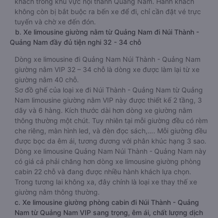
khách trong khu vực nội thành Quảng Nam. Hành khách
không còn bị bắt buộc ra bến xe để đi, chỉ cần đặt vé trực
tuyến và chờ xe đến đón.
b. Xe limousine giường nằm từ Quảng Nam đi Núi Thành -
Quảng Nam đầy đủ tiện nghi 32 - 34 chỗ
Dòng xe limousine đi Quảng Nam Núi Thành - Quảng Nam
giường nằm VIP 32 – 34 chỗ là dòng xe được làm lại từ xe
giường nằm 40 chỗ.
Sơ đồ ghế của loại xe đi Núi Thành - Quảng Nam từ Quảng
Nam limousine giường nằm VIP này được thiết kế 2 tầng, 3
dãy và 6 hàng. Kích thước dài hơn dòng xe giường nằm
thông thường một chút. Tuy nhiên tại mỗi giường đều có rèm
che riêng, màn hình led, và đèn đọc sách,…. Mỗi giường đều
được bọc da êm ái, tương đương với phân khúc hạng 3 sao.
Dòng xe limousine Quảng Nam Núi Thành - Quảng Nam này
có giá cả phải chăng hơn dòng xe limousine giường phòng
cabin 22 chỗ và đang được nhiều hành khách lựa chọn.
Trong tương lai không xa, đây chính là loại xe thay thế xe
giường nằm thông thường.
c. Xe limousine giường phòng cabin đi Núi Thành - Quảng
Nam từ Quảng Nam VIP sang trọng, êm ái, chất lượng dịch