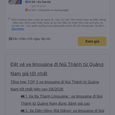
21:30 • Ga Tam Kỳ
1 giờ 30 phút
23:00 • Cổng Bến xe Quảng Ngãi
Bình thường toàn chọn xe quen đi , nay có việc nên mình chọn xe Diên Hồng
. Điều làm mình cảm thấy được là sự chu đáo và nhiệt tình của anh phụ xe
và bác tài . Lúc quên xuống trạm dừng kiểu mình rất rối nhưng bác tài đã hỗ
trợ mình về tận nhà . 10 điểm chất lượng 🥰
Xem thêm
Xác nhận chỗ ngay lập tức
Xem giá
Đặt vé xe limousine đi Núi Thành từ Quảng
Nam giá tốt nhất
Tổng hợp TOP 3 xe limousine đi Núi Thành từ Quảng
Nam tốt nhất hiện nay 08/2026
🚌 1. Xe Ba Thanh Limousine : xe limousine đi Núi
Thành từ Quảng Nam được đánh giá cao
🚌 2. Xe Diên Hồng (Đà Nẵng): xe limousine đi Núi