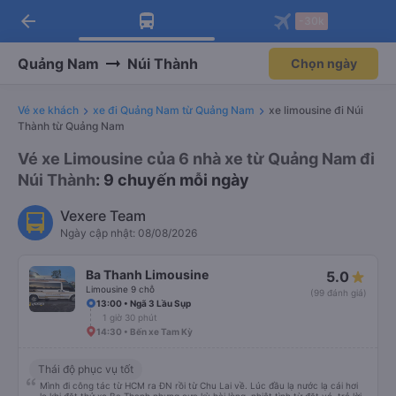
arrow_back
Tải app Vexere ngay!
Tải app Vexere
-30k
Mở app
Mở app
Nhận ưu đãi thành viên độc
-30k/ghế khi đặt vé máy bay qua
quyền
app
Quảng Nam
Núi Thành
Chọn ngày
Vé xe khách
xe đi Quảng Nam từ Quảng Nam
xe limousine đi Núi
Thành từ Quảng Nam
Vé xe Limousine của 6 nhà xe từ Quảng Nam đi
Núi Thành
: 9 chuyến mỗi ngày
Vexere Team
Ngày cập nhật: 08/08/2026
Ba Thanh Limousine
5.0
Limousine 9 chỗ
(99 đánh giá)
13:00 • Ngã 3 Lầu Sụp
1 giờ 30 phút
14:30 • Bến xe Tam Kỳ
Thái độ phục vụ tốt
Mình đi công tác từ HCM ra ĐN rồi từ Chu Lai về. Lúc đầu lạ nước lạ cái hơi