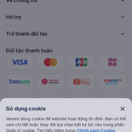
keyboard_arrow_down
Về chúng tôi
keyboard_arrow_down
Hỗ trợ
keyboard_arrow_down
Trở thành đối tác
Đối tác thanh toán
close
Sử dụng cookie
Vexere dùng cookie để website hoạt động ổn định. Bạn có thể
xem chi tiết hoặc thay đổi lựa chọn bất kỳ lúc nào trong phần
Quản lý cookie. Tìm hiểu thêm trong
Chính sách Cookie
.