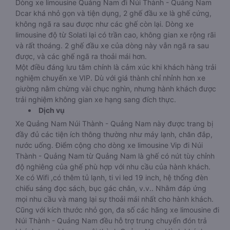
Dòng xe limousine Quảng Nam đi Núi Thành - Quảng Nam
Dcar khá nhỏ gọn và tiện dụng, 2 ghế đầu xe là ghế cứng,
không ngã ra sau được như các ghế còn lại. Dòng xe
limousine độ từ Solati lại có trần cao, không gian xe rộng rãi
và rất thoáng. 2 ghế đầu xe của dòng này vẫn ngã ra sau
được, và các ghế ngã ra thoải mái hơn.
Một điều đáng lưu tâm chính là cảm xúc khi khách hàng trải
nghiệm chuyến xe VIP. Dù với giá thành chỉ nhỉnh hơn xe
giường nằm chừng vài chục nghìn, nhưng hành khách được
trải nghiệm không gian xe hạng sang đích thực.
Dịch vụ
Xe Quảng Nam Núi Thành - Quảng Nam này được trang bị
đầy đủ các tiện ích thông thường như máy lạnh, chăn đắp,
nước uống. Điểm cộng cho dòng xe limousine Vip đi Núi
Thành - Quảng Nam từ Quảng Nam là ghế có nút tùy chỉnh
độ nghiêng của ghế phù hợp với nhu cầu của hành khách.
Xe có Wifi ,có thêm tủ lạnh, ti vi led 19 inch, hệ thống đèn
chiếu sáng đọc sách, bục gác chân, v.v.. Nhằm đáp ứng
mọi nhu cầu và mang lại sự thoải mái nhất cho hành khách.
Cũng với kích thước nhỏ gọn, đa số các hãng xe limousine đi
Núi Thành - Quảng Nam đều hỗ trợ trung chuyển đón trả