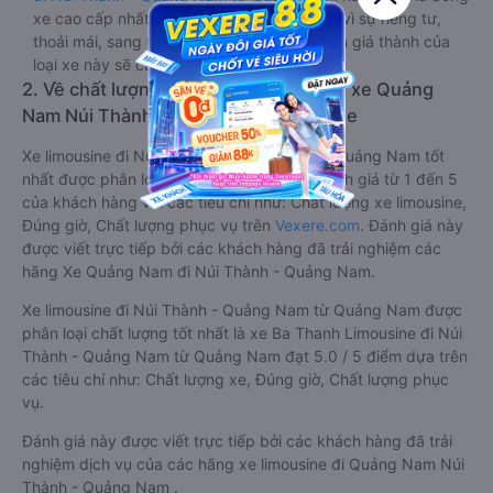
xe cao cấp nhất, hành khách thường chọn vì sự riêng tư,
thoải mái, sang trọng và tiện nghi. Tất nhiên giá thành của
loại xe này sẽ cao hơn các loại khác.
2. Về chất lượng, review, đánh giá nhà xe Quảng
Nam Núi Thành - Quảng Nam limousine
Xe limousine đi Núi Thành - Quảng Nam từ Quảng Nam tốt
nhất được phân loại chất lượng dựa trên đánh giá từ 1 đến 5
của khách hàng với các tiêu chí như: Chất lượng xe limousine,
Đúng giờ, Chất lượng phục vụ trên
Vexere.com
. Đánh giá này
được viết trực tiếp bởi các khách hàng đã trải nghiệm các
hãng Xe Quảng Nam đi Núi Thành - Quảng Nam.
Xe limousine đi Núi Thành - Quảng Nam từ Quảng Nam được
phân loại chất lượng tốt nhất là xe Ba Thanh Limousine đi Núi
Thành - Quảng Nam từ Quảng Nam đạt 5.0 / 5 điểm dựa trên
các tiêu chí như: Chất lượng xe, Đúng giờ, Chất lượng phục
vụ.
Đánh giá này được viết trực tiếp bởi các khách hàng đã trải
nghiệm dịch vụ của các hãng xe limousine đi Quảng Nam Núi
Thành - Quảng Nam .