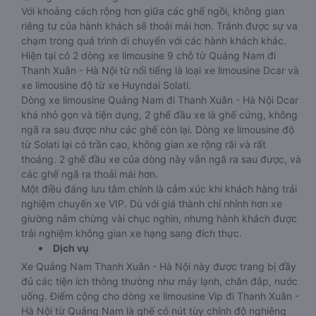
Với khoảng cách rộng hơn giữa các ghế ngồi, không gian
riêng tư của hành khách sẽ thoải mái hơn. Tránh được sự va
chạm trong quá trình di chuyển với các hành khách khác.
Hiện tại có 2 dòng xe limousine 9 chỗ từ Quảng Nam đi
Thanh Xuân - Hà Nội từ nổi tiếng là loại xe limousine Dcar và
xe limousine độ từ xe Huyndai Solati.
Dòng xe limousine Quảng Nam đi Thanh Xuân - Hà Nội Dcar
khá nhỏ gọn và tiện dụng, 2 ghế đầu xe là ghế cứng, không
ngã ra sau được như các ghế còn lại. Dòng xe limousine độ
từ Solati lại có trần cao, không gian xe rộng rãi và rất
thoáng. 2 ghế đầu xe của dòng này vẫn ngã ra sau được, và
các ghế ngã ra thoải mái hơn.
Một điều đáng lưu tâm chính là cảm xúc khi khách hàng trải
nghiệm chuyến xe VIP. Dù với giá thành chỉ nhỉnh hơn xe
giường nằm chừng vài chục nghìn, nhưng hành khách được
trải nghiệm không gian xe hạng sang đích thực.
Dịch vụ
Xe Quảng Nam Thanh Xuân - Hà Nội này được trang bị đầy
đủ các tiện ích thông thường như máy lạnh, chăn đắp, nước
uống. Điểm cộng cho dòng xe limousine Vip đi Thanh Xuân -
Hà Nội từ Quảng Nam là ghế có nút tùy chỉnh độ nghiêng