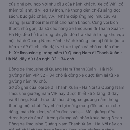
của ghế phù hợp với nhu cầu của hành khách. Xe có Wifi ,có
thêm tủ lạnh, ti vi led 19 inch, hệ thống đèn chiếu sáng đọc
sách, bục gác chân, v.v.. Nhằm đáp ứng mọi nhu cầu và
mang lại sự thoải mái nhất cho hành khách. Cũng với kích
thước nhỏ gọn, đa số các hãng xe limousine đi Thanh Xuân -
Hà Nội đều hỗ trợ trung chuyển đón trả khách trong khu vực
nội thành Quảng Nam. Hành khách không còn bị bắt buộc ra
bến xe để đi, chỉ cần đặt vé trực tuyến và chờ xe đến đón.
b. Xe limousine giường nằm từ Quảng Nam đi Thanh Xuân -
Hà Nội đầy đủ tiện nghi 32 - 34 chỗ
Dòng xe limousine đi Quảng Nam Thanh Xuân - Hà Nội
giường nằm VIP 32 – 34 chỗ là dòng xe được làm lại từ xe
giường nằm 40 chỗ.
Sơ đồ ghế của loại xe đi Thanh Xuân - Hà Nội từ Quảng Nam
limousine giường nằm VIP này được thiết kế 2 tầng, 3 dãy
và 6 hàng. Kích thước dài hơn dòng xe giường nằm thông
thường một chút. Tuy nhiên tại mỗi giường đều có rèm che
riêng, màn hình led, và đèn đọc sách,…. Mỗi giường đều
được bọc da êm ái, tương đương với phân khúc hạng 3 sao.
Dòng xe limousine Quảng Nam Thanh Xuân - Hà Nội này có
giá cả phải chăng hơn dòng xe limousine giường phòng