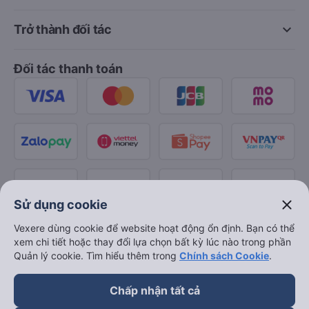
keyboard_arrow_down
Trở thành đối tác
Đối tác thanh toán
close
Sử dụng cookie
Vexere dùng cookie để website hoạt động ổn định. Bạn có thể
xem chi tiết hoặc thay đổi lựa chọn bất kỳ lúc nào trong phần
Quản lý cookie. Tìm hiểu thêm trong
Chính sách Cookie
.
Chấp nhận tất cả