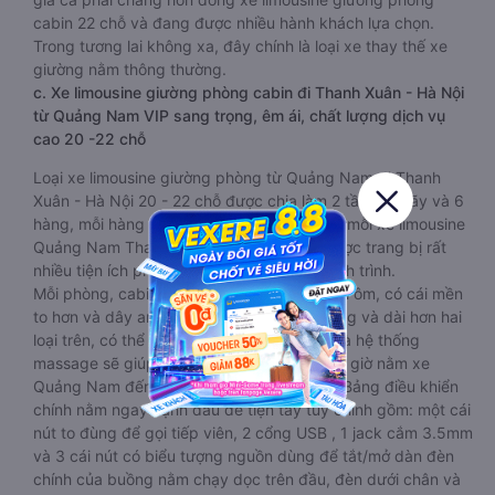
cabin 22 chỗ và đang được nhiều hành khách lựa chọn.
Trong tương lai không xa, đây chính là loại xe thay thế xe
giường nằm thông thường.
c. Xe limousine giường phòng cabin đi Thanh Xuân - Hà Nội
từ Quảng Nam VIP sang trọng, êm ái, chất lượng dịch vụ
cao 20 -22 chỗ
Loại xe limousine giường phòng từ Quảng Nam đi Thanh
Xuân - Hà Nội 20 - 22 chỗ được chia làm 2 tầng, 2 dãy và 6
hàng, mỗi hàng là 2 cabin riêng biệt. Trong mỗi xe limousine
Quảng Nam Thanh Xuân - Hà Nội cabin được trang bị rất
nhiều tiện ích phục vụ hành khách suốt hành trình.
Mỗi phòng, cabin đều có gối nằm rời, có gối ôm, có cái mền
to hơn và dây an toàn seat belt. Giường rộng và dài hơn hai
loại trên, có thể lăn lộn thoải mái. Đặc biệt là hệ thống
massage sẽ giúp bạn thư giãn trong những giờ nằm xe
Quảng Nam đến Thanh Xuân - Hà Nội dài. Bảng điều khiển
chính nằm ngay cạnh đầu để tiện tay tuỳ chỉnh gồm: một cái
nút to đùng để gọi tiếp viên, 2 cổng USB , 1 jack cắm 3.5mm
và 3 cái nút có biểu tượng nguồn dùng để tắt/mở dàn đèn
chính của buồng nằm chạy dọc trên đầu, đèn dưới chân và