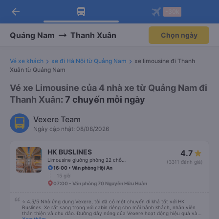
arrow_back
Tải app Vexere ngay!
Tải app Vexere
-30k
Mở app
Mở app
Nhận ưu đãi thành viên độc
-30k/ghế khi đặt vé máy bay qua
quyền
app
Quảng Nam
Thanh Xuân
Chọn ngày
Vé xe khách
xe đi Hà Nội từ Quảng Nam
xe limousine đi Thanh
Xuân từ Quảng Nam
Vé xe Limousine của 4 nhà xe từ Quảng Nam đi
Thanh Xuân
: 7 chuyến mỗi ngày
Vexere Team
Ngày cập nhật: 08/08/2026
HK BUSLINES
4.7
Limousine giường phòng 22 chỗ (WC)
(3311 đánh giá)
16:00 • Văn phòng Hội An
15 giờ
07:00 • Văn phòng 70 Nguyễn Hữu Huân
⭐ 4.5/5 Nhờ ứng dụng Vexere, tôi đã có một chuyến đi khá tốt với HK
Buslines. Xe rất sang trọng với cabin riêng cho mỗi hành khách, nhân viên
thân thiện và chu đáo. Đường dây nóng của Vexere hoạt động hiệu quả và