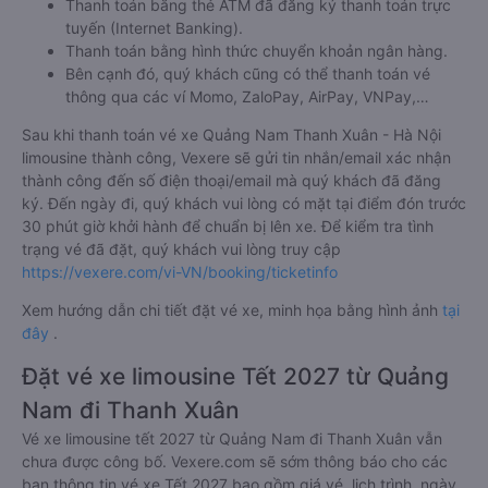
Thanh toán bằng thẻ ATM đã đăng ký thanh toán trực
tuyến (Internet Banking).
Thanh toán bằng hình thức chuyển khoản ngân hàng.
Bên cạnh đó, quý khách cũng có thể thanh toán vé
thông qua các ví Momo, ZaloPay, AirPay, VNPay,…
Sau khi thanh toán vé xe Quảng Nam Thanh Xuân - Hà Nội
limousine thành công, Vexere sẽ gửi tin nhắn/email xác nhận
thành công đến số điện thoại/email mà quý khách đã đăng
ký. Đến ngày đi, quý khách vui lòng có mặt tại điểm đón trước
30 phút giờ khởi hành để chuẩn bị lên xe. Để kiểm tra tình
trạng vé đã đặt, quý khách vui lòng truy cập
https://vexere.com/vi-VN/booking/ticketinfo
Xem hướng dẫn chi tiết đặt vé xe, minh họa bằng hình ảnh
tại
đây
.
Đặt vé xe limousine Tết 2027 từ Quảng
Nam đi Thanh Xuân
Vé xe limousine tết 2027 từ Quảng Nam đi Thanh Xuân vẫn
chưa được công bố. Vexere.com sẽ sớm thông báo cho các
bạn thông tin vé xe Tết 2027 bao gồm giá vé, lịch trình, ngày