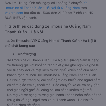
824 km. Trung bình mỗi ngày có khoảng 7 chuyến
Xe
limousine đi Thanh Xuân - Hà Nội từ Quảng Nam
trên
Vexere.com
bắt đầu từ 15:00 đến 21:00 bởi 7 nhà xe: HK
BUSLINES vận hành.
1. Giới thiệu các dòng xe limousine Quảng Nam
Thanh Xuân - Hà Nội
a. Xe limousine VIP Quảng Nam đi Thanh Xuân - Hà Nội 9
chỗ chất lượng cao
Chất lượng
Xe limousine đi Thanh Xuân - Hà Nội từ Quảng Nam là hạng
xe thương gia với khoảng tách biệt giữa ghế ngồi và ghế lái.
Với sự thay đổi về mặt kích thước ghế, khiến chỗ của hành
khách rộng rãi hơn. Xe limousine Quảng Nam Thanh Xuân -
Hà Nội được trang bị loại ghế đệm dày khiến cho người nằm
có cảm giác êm ái, thoải mái. Các chuyến xe dù xa hay gần,
thời gian ngồi ghế lâu cũng sẽ làm hành khách mệt mỏi.
Nhưng với xe hạng thương gia, hành khách hoàn toàn có thể
thư giãn và nghỉ ngơi trên xe đi Thanh Xuân - Hà Nội từ
Quảng Nam dễ dàng.