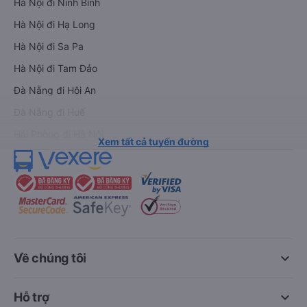
Hà Nội đi Ninh Bình
Hà Nội đi Hạ Long
Hà Nội đi Sa Pa
Hà Nội đi Tam Đảo
Đà Nẵng đi Hội An
Đà Nẵng đi Huế
Hải Phòng đi Hà Nội
Xem tất cả tuyến đường
keyboard_arrow_down
Về chúng tôi
keyboard_arrow_down
Hỗ trợ