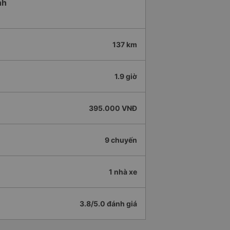
nh
137 km
1.9 giờ
395.000 VNĐ
9 chuyến
1 nhà xe
3.8/5.0 đánh giá