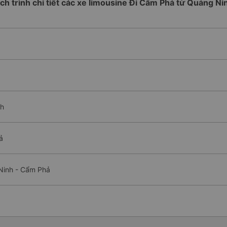
ịch trình chi tiết các xe limousine Đi Cẩm Phả từ Quảng Ni
nh
ả
 Ninh - Cẩm Phả