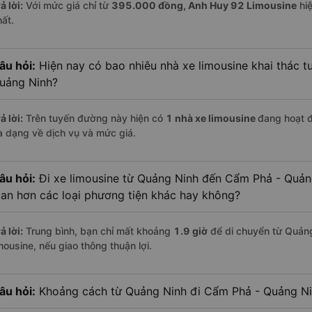
ả lời:
Với mức giá chỉ từ
395.000
đồng,
Anh Huy 92 Limousine
hiệ
hất.
âu hỏi:
Hiện nay có bao nhiêu nhà xe limousine khai thác 
uảng Ninh?
ả lời:
Trên tuyến đường này hiện có
1
nhà xe
limousine
đang hoạt 
a dạng về dịch vụ và mức giá.
âu hỏi:
Đi xe limousine từ Quảng Ninh đến Cẩm Phả - Quảng
ian hơn các loại phương tiện khác hay không?
ả lời:
Trung bình, bạn chỉ mất khoảng
1.9 giờ
để di chuyển từ Quản
mousine, nếu giao thông thuận lợi.
âu hỏi:
Khoảng cách từ Quảng Ninh đi Cẩm Phả - Quảng Ni