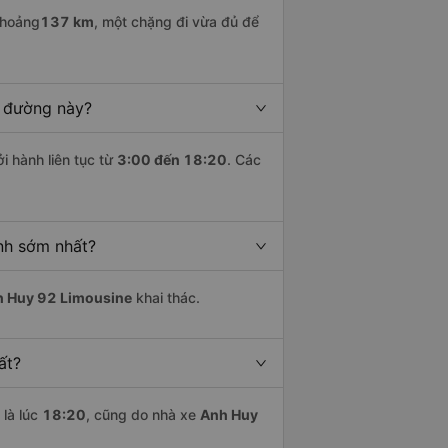
khoảng
137 km
, một chặng đi vừa đủ để
n đường này?
i hành liên tục từ
3:00 đến 18:20
. Các
nh sớm nhất?
 Huy 92 Limousine
khai thác.
ất?
là lúc
18:20
, cũng do nhà xe
Anh Huy