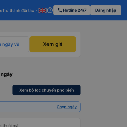
help_outline
phone
Hotline 24/7
Đăng nhập
re
Trở thành đối tác
arrow_drop_down
Xem giá
 ngày về
 ngày
Xem bộ lọc chuyến phổ biến
Chọn ngày
i thoải mái