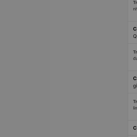
Tr
n
C
Q
Tr
đ
C
g
Tr
li
C