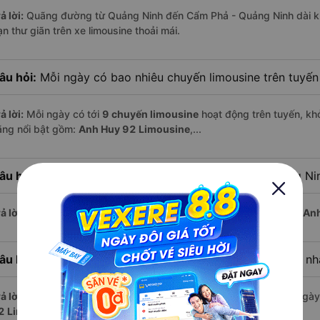
ả lời:
Quãng đường từ Quảng Ninh đến Cẩm Phả - Quảng Ninh dài 
n thư giãn trên xe limousine thoải mái.
âu hỏi:
Mỗi ngày có bao nhiêu chuyến limousine trên tuyế
ả lời:
Mỗi ngày có tới
9 chuyến limousine
hoạt động trên tuyến, khở
ãng nổi bật gồm:
Anh Huy 92 Limousine
,...
âu hỏi:
Xe limousine nào khởi hành từ Cẩm Phả - Quảng Ni
ả lời:
Chuyến limousine sớm nhất khởi hành lúc
3:00
, do nhà xe
Anh
âu hỏi:
Xe limousine nào khởi hành từ Quảng Ninh muộn nh
ả lời:
Nếu bạn muốn đi chuyến muộn, lựa chọn cuối cùng trong ngày 
2 Limousine
vận hành.