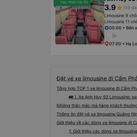
Xác nhận tức thì
3.9
star
(59 đá
Limousine 9 chỗ
Limousine 11 ch
05:00 • Bến 
2h
07:00 • Hạ Lo
Đặt vé xe limousine đi Cẩm Phả
Tổng hợp TOP 1 xe limousine đi Cẩm Ph
🚌 1. Xe Anh Huy 92 Limousine: x
Những thắc mắc mà hàng khách thường 
Thông tin đặt vé xe limousine Quảng N
Giới thiệu về các dòng xe limousine đi
1. Giới thiệu các dòng xe limous