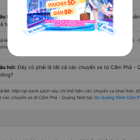
âu hỏi:
Xe limousine nào từ Quảng Ninh đi Cẩm Phả - Quả
iá tốt nhất?
ả lời:
Tạm thời chưa đủ review để đánh giá có nhà xe đi Cẩm Phả - 
ường này có chất lượng xuất sắc.
âu hỏi:
Đây có phải là tất cả các chuyến xe từ Cẩm Phả - 
hông?
ả lời:
Hiện tại danh sách này chỉ thể hiện các chuyến xe khai thác d
ộ các chuyến xe đi Cẩm Phả - Quảng Ninh tại:
Xe Quảng Ninh Cẩm P