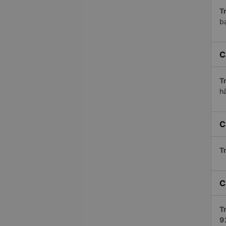
Tr
bạ
C
Tr
h
C
Tr
C
Tr
9