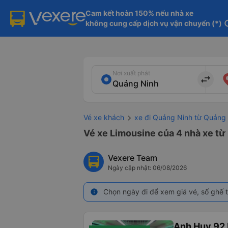
Cam kết hoàn 150% nếu nhà xe

không cung cấp dịch vụ vận chuyển (*)
in
Nơi xuất phát
import_export
Vé xe khách
xe đi Quảng Ninh từ Quảng
Vé xe Limousine của 4 nhà xe từ
Vexere Team
Ngày cập nhật: 06/08/2026
Chọn ngày đi để xem giá vé, số ghế t
info
Anh Huy 92