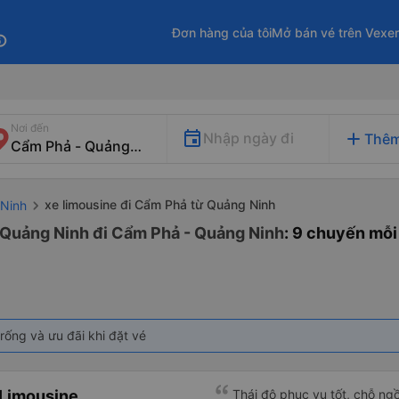
Đơn hàng của tôi
Mở bán vé trên Vexe
fo
Nơi đến
add
Nhập ngày đi
Thêm
xe limousine đi Cẩm Phả từ Quảng Ninh
 Ninh
 Quảng Ninh đi Cẩm Phả - Quảng Ninh
: 9 chuyến mỗi
rống và ưu đãi khi đặt vé
 Limousine
Thái độ phục vụ tốt, chỗ ngồ