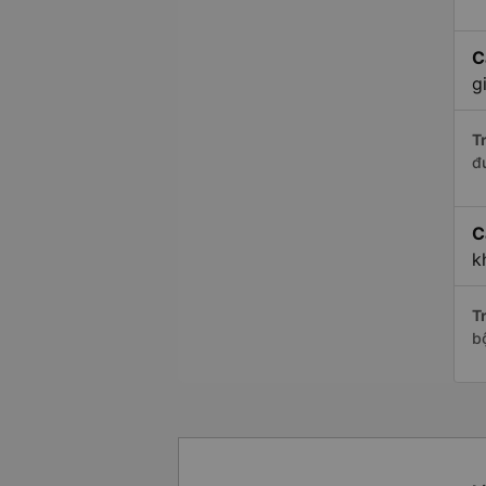
C
g
Tr
đ
C
k
Tr
b