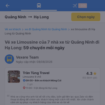
arrow_back
Tải app Vexere ngay!
Tải app Vexere
-30k
Mở app
Mở app
Nhận ưu đãi thành viên độc
-30k/ghế khi đặt vé máy bay qua
quyền
app
Quảng Ninh
Hạ Long
Chọn ngày
Vé xe khách
xe đi Quảng Ninh từ Quảng Ninh
xe limousine đi Hạ
Long từ Quảng Ninh
Vé xe Limousine của 7 nhà xe từ Quảng Ninh đi
Hạ Long
: 59 chuyến mỗi ngày
Vexere Team
Ngày cập nhật: 08/08/2026
Trần Tùng Travel
4.3
Limousine 9 chỗ
(83 đánh giá)
09:00 • Bến xe khách Móng Cái
2 giờ
11:00 • Cột đồng hồ Hạ Long
Nhà xe cũng như anh tài xế rất chu đáo, luôn giữ liên lạc qua Zalo và điện
thoại di động để chăm sóc khách hàng một cách tốt nhất. Xin chân thành
cảm ơn sự phục vụ khách hàng của nhà xe và tài xế