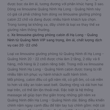
được bọc da êm ái, tương đương với phân khúc hạng 3 sao.
Dòng xe limousine Quảng Ninh Hạ Long - Quảng Ninh này
có giá cả phải chăng hơn dòng xe limousine giường phòng
cabin 22 chỗ và đang được nhiều hành khách lựa chọn.
Trong tương lai không xa, đây chính là loại xe thay thế xe
giường nằm thông thường.
c. Xe limousine giường phòng cabin đi Hạ Long - Quảng
Ninh từ Quảng Ninh VIP sang trọng, êm ái, chất lượng dịch
vụ cao 20 -22 chỗ
Loại xe limousine giường phòng từ Quảng Ninh đi Hạ Long -
Quảng Ninh 20 - 22 chỗ được chia làm 2 tầng, 2 dãy và 6
hàng, mỗi hàng là 2 cabin riêng biệt. Trong mỗi xe limousine
Quảng Ninh Hạ Long - Quảng Ninh cabin được trang bị rất
nhiều tiện ích phục vụ hành khách suốt hành trình.
Mỗi phòng, cabin đều có gối nằm rời, có gối ôm, có cái mền
to hơn và dây an toàn seat belt. Giường rộng và dài hơn hai
loại trên, có thể lăn lộn thoải mái. Đặc biệt là hệ thống
massage sẽ giúp bạn thư giãn trong những giờ nằm xe
Quảng Ninh đến Hạ Long - Quảng Ninh dài. Bảng điều khiển
chính nằm ngay cạnh đầu để tiện tay tuỳ chỉnh gồm: một cái