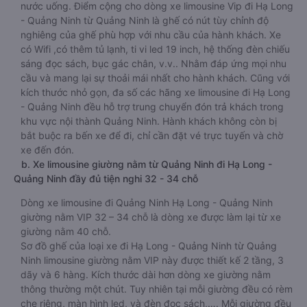
nước uống. Điểm cộng cho dòng xe limousine Vip đi Hạ Long
- Quảng Ninh từ Quảng Ninh là ghế có nút tùy chỉnh độ
nghiêng của ghế phù hợp với nhu cầu của hành khách. Xe
có Wifi ,có thêm tủ lạnh, ti vi led 19 inch, hệ thống đèn chiếu
sáng đọc sách, bục gác chân, v.v.. Nhằm đáp ứng mọi nhu
cầu và mang lại sự thoải mái nhất cho hành khách. Cũng với
kích thước nhỏ gọn, đa số các hãng xe limousine đi Hạ Long
- Quảng Ninh đều hỗ trợ trung chuyển đón trả khách trong
khu vực nội thành Quảng Ninh. Hành khách không còn bị
bắt buộc ra bến xe để đi, chỉ cần đặt vé trực tuyến và chờ
xe đến đón.
b. Xe limousine giường nằm từ Quảng Ninh đi Hạ Long -
Quảng Ninh đầy đủ tiện nghi 32 - 34 chỗ
Dòng xe limousine đi Quảng Ninh Hạ Long - Quảng Ninh
giường nằm VIP 32 – 34 chỗ là dòng xe được làm lại từ xe
giường nằm 40 chỗ.
Sơ đồ ghế của loại xe đi Hạ Long - Quảng Ninh từ Quảng
Ninh limousine giường nằm VIP này được thiết kế 2 tầng, 3
dãy và 6 hàng. Kích thước dài hơn dòng xe giường nằm
thông thường một chút. Tuy nhiên tại mỗi giường đều có rèm
che riêng, màn hình led, và đèn đọc sách,…. Mỗi giường đều