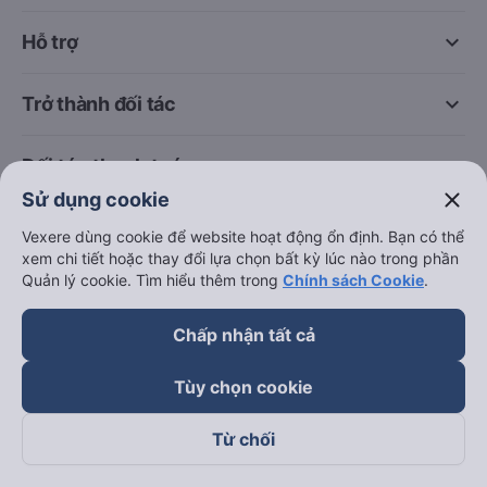
keyboard_arrow_down
Hỗ trợ
keyboard_arrow_down
Trở thành đối tác
Đối tác thanh toán
close
Sử dụng cookie
Vexere dùng cookie để website hoạt động ổn định. Bạn có thể
xem chi tiết hoặc thay đổi lựa chọn bất kỳ lúc nào trong phần
Quản lý cookie. Tìm hiểu thêm trong
Chính sách Cookie
.
Chấp nhận tất cả
Tùy chọn cookie
Từ chối