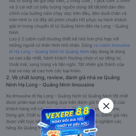
nút to đùng để gọi tiếp viên, 2 cổng USB , 1 jack cắm 3.5mm
và 3 cái nút có biểu tượng nguồn dùng để tắt/mở dàn đèn
chính của buồng nằm chạy dọc trên đầu, đèn dưới chân và
màn hình tv có đầy đủ phim chuẩn HD phục vụ hành khách
giải trí trong chuyến đi từ Quảng Ninh đến Hạ Long - Quảng
Ninh.
Lưu ý 2 cabin cuối thường thiết kế nhỏ hơn phù hợp với
những người có thân hình nhỏ nhắn. Dòng
xe cabin limousine
đi Hạ Long - Quảng Ninh từ Quảng Ninh
này đang là dòng
xe cao cấp nhất, hành khách thường chọn vì sự riêng tư,
thoải mái, sang trọng và tiện nghi. Tất nhiên giá thành của
loại xe này sẽ cao hơn các loại khác.
2. Về chất lượng, review, đánh giá nhà xe Quảng
Ninh Hạ Long - Quảng Ninh limousine
Xe limousine đi Hạ Long - Quảng Ninh từ Quảng Ninh tốt nhất
được phân loại chất lượng dựa trên đánh giá từ 1 đến 5 của
khách hàng với các tiêu chí như: Chất lượng xe limousine,
Đúng giờ, Chất lượng phục vụ trên
Vexere.com
. Đánh giá này
được viết trực tiếp bởi các khách hàng đã trải nghiệm các
hãng Xe Quảng Ninh đi Hạ Long - Quảng Ninh.