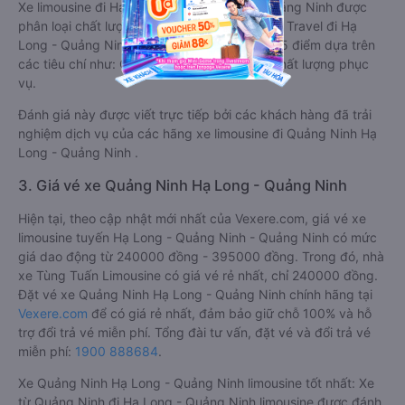
Xe limousine đi Hạ Long - Quảng Ninh từ Quảng Ninh được
phân loại chất lượng tốt nhất là xe Trần Tùng Travel đi Hạ
Long - Quảng Ninh từ Quảng Ninh đạt 4.3 / 5 điểm dựa trên
các tiêu chí như: Chất lượng xe, Đúng giờ, Chất lượng phục
vụ.
Đánh giá này được viết trực tiếp bởi các khách hàng đã trải
nghiệm dịch vụ của các hãng xe limousine đi Quảng Ninh Hạ
Long - Quảng Ninh .
3. Giá vé xe Quảng Ninh Hạ Long - Quảng Ninh
Hiện tại, theo cập nhật mới nhất của Vexere.com, giá vé xe
limousine tuyến Hạ Long - Quảng Ninh - Quảng Ninh có mức
giá dao động từ 240000 đồng - 395000 đồng. Trong đó, nhà
xe Tùng Tuấn Limousine có giá vé rẻ nhất, chỉ 240000 đồng.
Đặt vé xe Quảng Ninh Hạ Long - Quảng Ninh chính hãng tại
Vexere.com
để có giá rẻ nhất, đảm bảo giữ chỗ 100% và hỗ
trợ đổi trả vé miễn phí. Tổng đài tư vấn, đặt vé và đổi trả vé
miễn phí:
1900 888684
.
Xe Quảng Ninh Hạ Long - Quảng Ninh limousine tốt nhất: Xe
từ Quảng Ninh đi Hạ Long - Quảng Ninh limousine được đánh