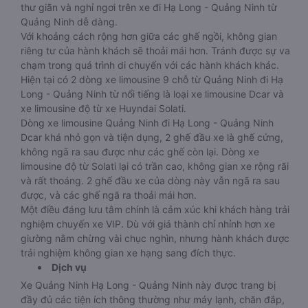
thư giãn và nghỉ ngơi trên xe đi Hạ Long - Quảng Ninh từ
Quảng Ninh dễ dàng.
Với khoảng cách rộng hơn giữa các ghế ngồi, không gian
riêng tư của hành khách sẽ thoải mái hơn. Tránh được sự va
chạm trong quá trình di chuyển với các hành khách khác.
Hiện tại có 2 dòng xe limousine 9 chỗ từ Quảng Ninh đi Hạ
Long - Quảng Ninh từ nổi tiếng là loại xe limousine Dcar và
xe limousine độ từ xe Huyndai Solati.
Dòng xe limousine Quảng Ninh đi Hạ Long - Quảng Ninh
Dcar khá nhỏ gọn và tiện dụng, 2 ghế đầu xe là ghế cứng,
không ngã ra sau được như các ghế còn lại. Dòng xe
limousine độ từ Solati lại có trần cao, không gian xe rộng rãi
và rất thoáng. 2 ghế đầu xe của dòng này vẫn ngã ra sau
được, và các ghế ngã ra thoải mái hơn.
Một điều đáng lưu tâm chính là cảm xúc khi khách hàng trải
nghiệm chuyến xe VIP. Dù với giá thành chỉ nhỉnh hơn xe
giường nằm chừng vài chục nghìn, nhưng hành khách được
trải nghiệm không gian xe hạng sang đích thực.
Dịch vụ
Xe Quảng Ninh Hạ Long - Quảng Ninh này được trang bị
đầy đủ các tiện ích thông thường như máy lạnh, chăn đắp,