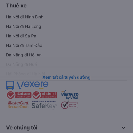
Thuê xe
Hà Nội đi Ninh Bình
Hà Nội đi Hạ Long
Hà Nội đi Sa Pa
Hà Nội đi Tam Đảo
Đà Nẵng đi Hội An
Đà Nẵng đi Huế
Hải Phòng đi Hà Nội
Xem tất cả tuyến đường
keyboard_arrow_down
Về chúng tôi