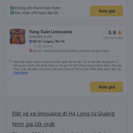
Không cần thanh toán trước
Xem giá
Xác nhận chỗ ngay lập tức
star_rate
Tùng Tuấn Limousine
3.9
Limousine 9 chỗ
(210 đánh giá)
09:10 • Legacy Yên Tử
0 giờ 20 phút
09:30 • Mitsubishi Quảng Ninh cạnh Bến xe Bãi Cháy
Mình để quên máy camera ở trên ghế. Đi từ Yên Tử về tới HN. Xuống xe 3
tiếng sau mình mới phát hiện ra và gọi tài xế trong trạng thái lo lắng. Nhưng
may mắn đã đến với mình, các anh nhà xe hỗ trợ rất nhiệt tình luôn. Rất cảm
ơn và chúc các anh nhà xe Tùng Tuấn sức khoẻ, vạn dặm bình an ạ!
Xem thêm
Xem giá
Đặt vé xe limousine đi Hạ Long từ Quảng
Ninh giá tốt nhất