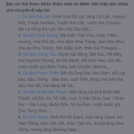
Bạn có thể tham khảo thêm một số điểm đến hấp dẫn khác
cho chuyến đi sắp tới:
1.
Du lịch Đà Lạt:
Vườn hoa Đà Lạt, làng Cù Lần, Happy
Hills, Fresh Garden, Tuyệt tình cốc, vườn thú Zoodoo,
đồi cỏ hồng Đà Lạt, đồi chè Cầu Đất,...
2.
Du lịch Nha Trang:
Bãi biển Trần Phú, tháp Trầm
Hương, nhà thờ đá, chợ đêm Nha Trang, đảo Hòn Mun,
nhà ga Nha Trang, đảo Điệp Sơn, thác bà Ponagar,...
3.
Du lịch Vũng Tàu:
Ngọn hải đăng, Bãi Sau, Hồ Mây,
mũi Nghinh Phong, hồ Đá Xanh, đồi Con Heo, hòn Bà,
vườn quốc gia Bình Châu, bến thuyền Marina,...
4.
Du lịch Phan Thiết:
Bãi đá Ông Địa, hòn Rơm, đồi cát
bay, Bàu Trắng - Bàu Sen, suối Tiên, làng chài Mũi Né,
đảo Hòn Bà, hải đăng Kê Gà,...
5.
Du lịch Buôn Ma Thuột:
Bảo tàng cà phê Buôn Mê
Thuột, núi Đá Voi, hồ Lắk, cụm 3 thác Dray Sap – Dray
Nur – Gia Long, Buôn Đôn, hồ Ea Kao, vườn quốc gia
Chư Yang Shin,...
6.
Du lịch Sapa:
Nhà thờ đá Sapa, bảo tàng Sapa, núi
Hàm Rồng, bản Cát Cát, thác Tiên Sa, thung lũng Hoa
Hồng, thung lũng Mường Hoa,...