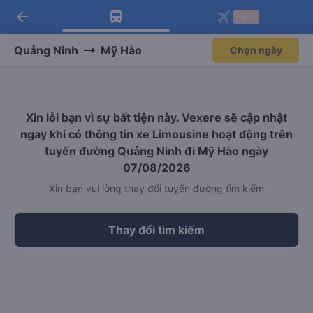
arrow_back
Tải app Vexere ngay!
Tải app Vexere
-30k
Mở app
Mở app
Nhận ưu đãi thành viên độc
-30k/ghế khi đặt vé máy bay qua
quyền
app
Quảng Ninh
Mỹ Hào
Chọn ngày
Xin lỗi bạn vì sự bất tiện này. Vexere sẽ cập nhật
ngay khi có thông tin xe Limousine hoạt động trên
tuyến đường Quảng Ninh đi Mỹ Hào ngày
07/08/2026
Xin bạn vui lòng thay đổi tuyến đường tìm kiếm
Thay đổi tìm kiếm