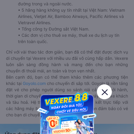
đường trong và ngoài nước.
• 5 hãng hàng không uy tín nhất tại Việt Nam: Vietnam
Airlines, Vietjet Air, Bamboo Airways, Pacific Airlines và
Vietravel Airlines.
• Tổng công ty Đường sắt Việt Nam.
• Các đơn vị cho thuê xe máy, thuê xe du lịch uy tín
trên toàn quốc.
Chỉ với vài thao tác đơn giản, bạn đã có thể đặt được dịch vụ
di chuyển tại Vexere với nhiều ưu đãi vô cùng hấp dẫn. Vexere
luôn sẵn sàng đồng hành và mang đến cho bạn những
chuyến đi thoải mái, an toàn và trọn vẹn nhất.
Bên cạnh đó, bạn có thể tham khảo thêm các phương tiện
khác tại
Goyolo.com
cho chuyến đi sắp tới. Goyolo là nền tảng
đặt vé cho phép người dùng so sánh giá cả, giờ khởi hành,
thời gian di chuyển của nhiều phương tiện máy bay, xe khách
và tàu hoả. Hệ thống của Goyolo được liên kết trực tiếp với
các hãng máy bay, xe khách và tàu hoả, luôn đảm bảo có vé
cho bạn di chuyển.