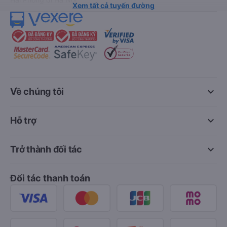
Xem tất cả tuyến đường
keyboard_arrow_down
Về chúng tôi
keyboard_arrow_down
Hỗ trợ
keyboard_arrow_down
Trở thành đối tác
Đối tác thanh toán