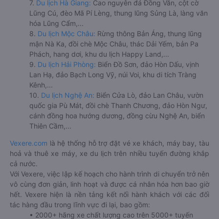
7.
Du lịch Hà Giang:
Cao nguyên đá Đồng Văn, cột cờ
Lũng Cú, đèo Mã Pí Lèng, thung lũng Sủng Là, làng văn
hóa Lũng Cẩm,...
8.
Du lịch Mộc Châu:
Rừng thông Bản Áng, thung lũng
mận Nà Ka, đồi chè Mộc Châu, thác Dải Yếm, bản Pa
Phách, hang dơi, khu du lịch Happy Land,...
9.
Du lịch Hải Phòng:
Biển Đồ Sơn, đảo Hòn Dấu, vịnh
Lan Hạ, đảo Bạch Long Vỹ, núi Voi, khu di tích Tràng
Kênh,...
10.
Du lịch Nghệ An:
Biển Cửa Lò, đảo Lan Châu, vườn
quốc gia Pù Mát, đồi chè Thanh Chương, đảo Hòn Ngư,
cánh đồng hoa hướng dương, đồng cừu Nghệ An, biển
Thiên Cầm,...
Vexere.com
là hệ thống hỗ trợ đặt vé xe khách, máy bay, tàu
hoả và thuê xe máy, xe du lịch trên nhiều tuyến đường khắp
cả nước.
Với Vexere, việc lập kế hoạch cho hành trình di chuyển trở nên
vô cùng đơn giản, linh hoạt và được cá nhân hóa hơn bao giờ
hết. Vexere hiện là nền tảng kết nối hành khách với các đối
tác hàng đầu trong lĩnh vực đi lại, bao gồm:
• 2000+ hãng xe chất lượng cao trên 5000+ tuyến