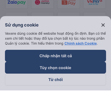
close
Sử dụng cookie
Vexere dùng cookie để website hoạt động ổn định. Bạn có thể
xem chi tiết hoặc thay đổi lựa chọn bất kỳ lúc nào trong phần
Quản lý cookie. Tìm hiểu thêm trong
Chính sách Cookie
.
Chấp nhận tất cả
Tùy chọn cookie
Từ chối
Theo dõi chúng tôi trên
Facebook
Tiktok
Youtube
Công ty TNHH Thương Mại Dịch Vụ Vexere