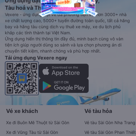
Ứng dụng đặt vé Xe khách, Máy bay,
Tàu hoả và Thuê xe
Vexere - ứng dụng đặt vé đa phương tiện với hơn 3000+ nhà
xe chất lượng cao, 5000+ tuyến đường toàn quốc, tất cả hãng
bay và hãng tàu cùng dịch vụ thuê xe máy, xe du lịch phủ
khắp các tỉnh thành tại Việt Nam.
Ứng dụng hiển thị thông tin đầy đủ, minh bạch cùng vô vàn
tiện ích giúp người dùng so sánh và lựa chọn phương án di
chuyển tiết kiệm, nhanh chóng và phù hợp nhất.
Tải ứng dụng Vexere ngay
Vé xe khách
Vé tàu hỏa
Xe đi Buôn Mê Thuột từ Sài Gòn
Vé tàu Sài Gòn Nha Trang
Xe đi Vũng Tàu từ Sài Gòn
Vé tàu Sài Gòn Phan Thiết