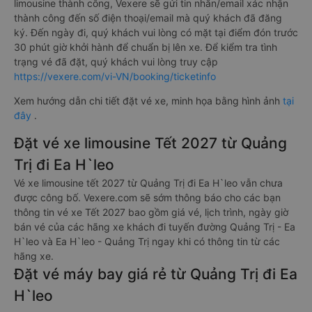
limousine thành công, Vexere sẽ gửi tin nhắn/email xác nhận
thành công đến số điện thoại/email mà quý khách đã đăng
ký. Đến ngày đi, quý khách vui lòng có mặt tại điểm đón trước
30 phút giờ khởi hành để chuẩn bị lên xe. Để kiểm tra tình
trạng vé đã đặt, quý khách vui lòng truy cập
https://vexere.com/vi-VN/booking/ticketinfo
Xem hướng dẫn chi tiết đặt vé xe, minh họa bằng hình ảnh
tại
đây
.
Đặt vé xe limousine Tết 2027 từ Quảng
Trị đi Ea H`leo
Vé xe limousine tết 2027 từ Quảng Trị đi Ea H`leo vẫn chưa
được công bố. Vexere.com sẽ sớm thông báo cho các bạn
thông tin vé xe Tết 2027 bao gồm giá vé, lịch trình, ngày giờ
bán vé của các hãng xe khách đi tuyến đường Quảng Trị - Ea
H`leo và Ea H`leo - Quảng Trị ngay khi có thông tin từ các
hãng xe.
Đặt vé máy bay giá rẻ từ Quảng Trị đi Ea
H`leo