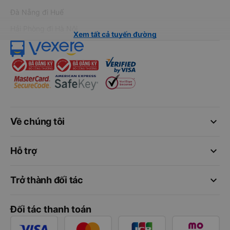
Đà Nẵng đi Huế
Hải Phòng đi Hà Nội
Xem tất cả tuyến đường
keyboard_arrow_down
Về chúng tôi
keyboard_arrow_down
Hỗ trợ
keyboard_arrow_down
Trở thành đối tác
Đối tác thanh toán