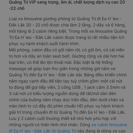
Quảng Trị VIP sang trọng, êm ái, chất lượng dịch vụ cao 20
-22 chỗ
Loại xe limousine giường phòng từ Quảng Trị đi Ea H`leo -
Đắk Lắk 20 - 22 chỗ được chia làm 2 tầng, 2 dãy và 6 hàng,
mỗi hàng là 2 cabin riêng biệt. Trong mỗi xe limousine Quảng
Trị Ea H`leo - Đắk Lắk cabin được trang bị rất nhiều tiện ích
phục vụ hành khách suốt hành trình.
Mỗi phòng, cabin đều có gối nằm rời, có gối ôm, có cái mền
to hơn và dây an toàn seat belt. Giường rộng và dài hơn hai
loại trên, có thể lăn lộn thoải mái. Đặc biệt là hệ thống
massage sẽ giúp bạn thư giãn trong những giờ nằm xe
Quảng Trị đến Ea H`leo - Đắk Lắk dài. Bảng điều khiển chính
nằm ngay cạnh đầu để tiện tay tuỳ chỉnh gồm: một cái nút
to đùng để gọi tiếp viên, 2 cổng USB , 1 jack cắm 3.5mm và
3 cái nút có biểu tượng nguồn dùng để tắt/mở dàn đèn
chính của buồng nằm chạy dọc trên đầu, đèn dưới chân và
màn hình tv có đầy đủ phim chuẩn HD phục vụ hành khách
giải trí trong chuyến đi từ Quảng Trị đến Ea H`leo - Đắk Lắk.
Lưu ý 2 cabin cuối thường thiết kế nhỏ hơn phù hợp với
những người có thân hình nhỏ nhắn. Dòng
xe cabin limousine
đi Ea H`leo - Đắk Lắk từ Quảng Trị
này đang là dòng xe cao