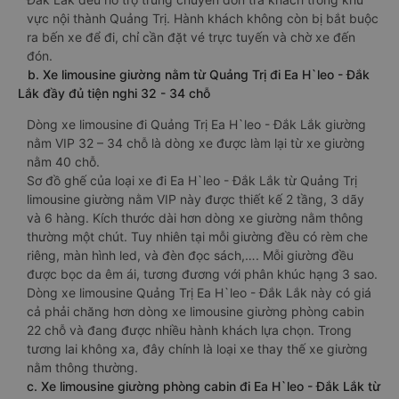
vực nội thành Quảng Trị. Hành khách không còn bị bắt buộc
ra bến xe để đi, chỉ cần đặt vé trực tuyến và chờ xe đến
đón.
b. Xe limousine giường nằm từ Quảng Trị đi Ea H`leo - Đắk
Lắk đầy đủ tiện nghi 32 - 34 chỗ
Dòng xe limousine đi Quảng Trị Ea H`leo - Đắk Lắk giường
nằm VIP 32 – 34 chỗ là dòng xe được làm lại từ xe giường
nằm 40 chỗ.
Sơ đồ ghế của loại xe đi Ea H`leo - Đắk Lắk từ Quảng Trị
limousine giường nằm VIP này được thiết kế 2 tầng, 3 dãy
và 6 hàng. Kích thước dài hơn dòng xe giường nằm thông
thường một chút. Tuy nhiên tại mỗi giường đều có rèm che
riêng, màn hình led, và đèn đọc sách,…. Mỗi giường đều
được bọc da êm ái, tương đương với phân khúc hạng 3 sao.
Dòng xe limousine Quảng Trị Ea H`leo - Đắk Lắk này có giá
cả phải chăng hơn dòng xe limousine giường phòng cabin
22 chỗ và đang được nhiều hành khách lựa chọn. Trong
tương lai không xa, đây chính là loại xe thay thế xe giường
nằm thông thường.
c. Xe limousine giường phòng cabin đi Ea H`leo - Đắk Lắk từ