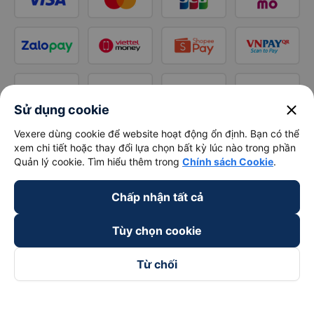
close
Sử dụng cookie
Vexere dùng cookie để website hoạt động ổn định. Bạn có thể
xem chi tiết hoặc thay đổi lựa chọn bất kỳ lúc nào trong phần
Quản lý cookie. Tìm hiểu thêm trong
Chính sách Cookie
.
Chấp nhận tất cả
Tùy chọn cookie
Từ chối
Theo dõi chúng tôi trên
Facebook
Tiktok
Youtube