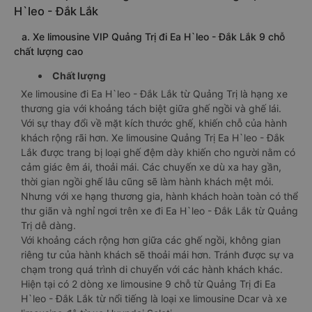
H`leo - Đắk Lắk
a. Xe limousine VIP Quảng Trị đi Ea H`leo - Đắk Lắk 9 chỗ
chất lượng cao
Chất lượng
Xe limousine đi Ea H`leo - Đắk Lắk từ Quảng Trị là hạng xe
thương gia với khoảng tách biệt giữa ghế ngồi và ghế lái.
Với sự thay đổi về mặt kích thước ghế, khiến chỗ của hành
khách rộng rãi hơn. Xe limousine Quảng Trị Ea H`leo - Đắk
Lắk được trang bị loại ghế đệm dày khiến cho người nằm có
cảm giác êm ái, thoải mái. Các chuyến xe dù xa hay gần,
thời gian ngồi ghế lâu cũng sẽ làm hành khách mệt mỏi.
Nhưng với xe hạng thương gia, hành khách hoàn toàn có thể
thư giãn và nghỉ ngơi trên xe đi Ea H`leo - Đắk Lắk từ Quảng
Trị dễ dàng.
Với khoảng cách rộng hơn giữa các ghế ngồi, không gian
riêng tư của hành khách sẽ thoải mái hơn. Tránh được sự va
chạm trong quá trình di chuyển với các hành khách khác.
Hiện tại có 2 dòng xe limousine 9 chỗ từ Quảng Trị đi Ea
H`leo - Đắk Lắk từ nổi tiếng là loại xe limousine Dcar và xe