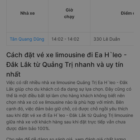
Giờ
Nhà xe
Điểm đi
chạy
Tân Quang Dũng
14:02 - 14:02
330 Lê Duẫn
Cách đặt vé xe limousine đi Ea H`leo -
Đắk Lắk từ Quảng Trị nhanh và uy tín
nhất
Việc có rất nhiều nhà xe limousine Quảng Trị Ea H`leo - Đắk
Lắk giúp cho du khách có đa dạng sự lựa chọn. Đây cũng có
thể là một điều bất lợi làm cho hàng khách không biết nên
chọn nhà xe có xe limousine nào là phù hợp với mình. Bên
cạnh đó, việc đảm bảo giữ chỗ, có được chỗ ngồi yêu thích
sau khi đặt vé xe đi Ea H`leo - Đắk Lắk từ Quảng Trị limousine
giữa nhà xe với khách hàng sau khi đặt trực tiếp vẫn chưa
được đảm bảo 100%.
Cho nên để dễ dàng so sánh giá, xem đánh giá chất lượng