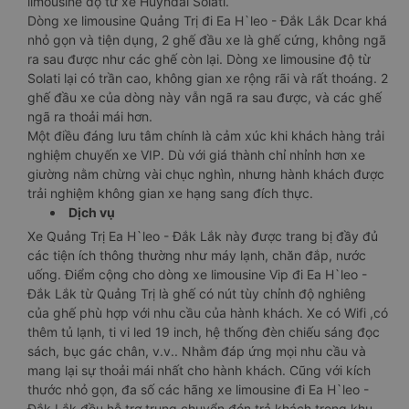
limousine độ từ xe Huyndai Solati.
Dòng xe limousine Quảng Trị đi Ea H`leo - Đắk Lắk Dcar khá
nhỏ gọn và tiện dụng, 2 ghế đầu xe là ghế cứng, không ngã
ra sau được như các ghế còn lại. Dòng xe limousine độ từ
Solati lại có trần cao, không gian xe rộng rãi và rất thoáng. 2
ghế đầu xe của dòng này vẫn ngã ra sau được, và các ghế
ngã ra thoải mái hơn.
Một điều đáng lưu tâm chính là cảm xúc khi khách hàng trải
nghiệm chuyến xe VIP. Dù với giá thành chỉ nhỉnh hơn xe
giường nằm chừng vài chục nghìn, nhưng hành khách được
trải nghiệm không gian xe hạng sang đích thực.
Dịch vụ
Xe Quảng Trị Ea H`leo - Đắk Lắk này được trang bị đầy đủ
các tiện ích thông thường như máy lạnh, chăn đắp, nước
uống. Điểm cộng cho dòng xe limousine Vip đi Ea H`leo -
Đắk Lắk từ Quảng Trị là ghế có nút tùy chỉnh độ nghiêng
của ghế phù hợp với nhu cầu của hành khách. Xe có Wifi ,có
thêm tủ lạnh, ti vi led 19 inch, hệ thống đèn chiếu sáng đọc
sách, bục gác chân, v.v.. Nhằm đáp ứng mọi nhu cầu và
mang lại sự thoải mái nhất cho hành khách. Cũng với kích
thước nhỏ gọn, đa số các hãng xe limousine đi Ea H`leo -
Đắk Lắk đều hỗ trợ trung chuyển đón trả khách trong khu