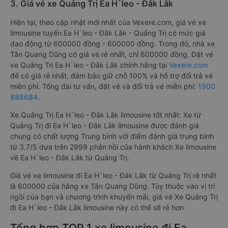
3. Giá vé xe Quảng Trị Ea H`leo - Đắk Lắk
Hiện tại, theo cập nhật mới nhất của Vexere.com, giá vé xe
limousine tuyến Ea H`leo - Đắk Lắk - Quảng Trị có mức giá
dao động từ 600000 đồng - 600000 đồng. Trong đó, nhà xe
Tân Quang Dũng có giá vé rẻ nhất, chỉ 600000 đồng. Đặt vé
xe Quảng Trị Ea H`leo - Đắk Lắk chính hãng tại
Vexere.com
để có giá rẻ nhất, đảm bảo giữ chỗ 100% và hỗ trợ đổi trả vé
miễn phí. Tổng đài tư vấn, đặt vé và đổi trả vé miễn phí:
1900
888684
.
Xe Quảng Trị Ea H`leo - Đắk Lắk limousine tốt nhất: Xe từ
Quảng Trị đi Ea H`leo - Đắk Lắk limousine được đánh giá
chung có chất lượng Trung bình với điểm đánh giá trung bình
từ 3.7/5 dựa trên 2999 phản hồi của hành khách Xe limousine
về Ea H`leo - Đắk Lắk từ Quảng Trị.
Giá vé xe limousine đi Ea H`leo - Đắk Lắk từ Quảng Trị rẻ nhất
là 600000 của hãng xe Tân Quang Dũng. Tùy thuộc vào vị trí
ngồi của bạn và chương trình khuyến mãi, giá vé Xe Quảng Trị
đi Ea H`leo - Đắk Lắk limousine này có thể sẽ rẻ hơn
Tổng hợp TOP 1 xe limousine đi Ea