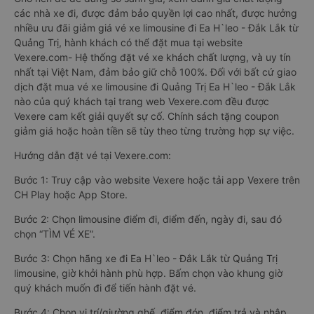
các nhà xe đi, được đảm bảo quyền lợi cao nhất, được hưởng
nhiều ưu đãi giảm giá vé xe limousine đi Ea H`leo - Đắk Lắk từ
Quảng Trị, hành khách có thể đặt mua tại website
Vexere.com- Hệ thống đặt vé xe khách chất lượng, và uy tín
nhất tại Việt Nam, đảm bảo giữ chỗ 100%. Đối với bất cứ giao
dịch đặt mua vé xe limousine đi Quảng Trị Ea H`leo - Đắk Lắk
nào của quý khách tại trang web Vexere.com đều được
Vexere cam kết giải quyết sự cố. Chính sách tặng coupon
giảm giá hoặc hoàn tiền sẽ tùy theo từng trường hợp sự việc.
Hướng dẫn đặt vé tại Vexere.com:
Bước 1: Truy cập vào website Vexere hoặc tải app Vexere trên
CH Play hoặc App Store.
Bước 2: Chọn limousine điểm đi, điểm đến, ngày đi, sau đó
chọn “TÌM VÉ XE”.
Bước 3: Chọn hãng xe đi Ea H`leo - Đắk Lắk từ Quảng Trị
limousine, giờ khởi hành phù hợp. Bấm chọn vào khung giờ
quý khách muốn đi để tiến hành đặt vé.
Bước 4: Chọn vị trí/giường ghế, điểm đón, điểm trả và nhập