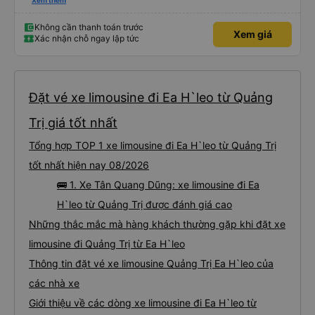
xấu thì mình ngược lại nha. Bạn ấy nhắc nhở rất đúng. 2 bác nói rất to. To
Xem thêm
đến lỗi mình ngủ còn mơ được câu chuyện các bác nói với nhau xuất hiện
trong giấc mơ của mình luôn. Nên nếu bạn ấy bị phản ánh thì đừng trừ lương
bạn ấy nha. Nếu bạn ấy bị trừ thì bảo bạn ấy liên hệ sđt của mình, mình hỗ
Không cần thanh toán trước
Xem giá
trợ ạ. Số mình đuôi 666, chuyến ĐH-NT ngày 16/1. À các bạn nữ lễ tân xinh
Xác nhận chỗ ngay lập tức
iu còn đổi cho mình phòng đơn sang đôi xong còn note là (một mình) yêu
luôn. Nhưng phòng đôi mà nằm một thì mỗi lần xe rẽ 1 cái là ✈️ Ít đi xe khách
nhưng đủ để đánh giá 10/10.
Đặt vé xe limousine đi Ea H`leo từ Quảng
Trị giá tốt nhất
Tổng hợp TOP 1 xe limousine đi Ea H`leo từ Quảng Trị
tốt nhất hiện nay 08/2026
🚌 1. Xe Tân Quang Dũng: xe limousine đi Ea
H`leo từ Quảng Trị được đánh giá cao
Những thắc mắc mà hàng khách thường gặp khi đặt xe
limousine đi Quảng Trị từ Ea H`leo
Thông tin đặt vé xe limousine Quảng Trị Ea H`leo của
các nhà xe
Giới thiệu về các dòng xe limousine đi Ea H`leo từ