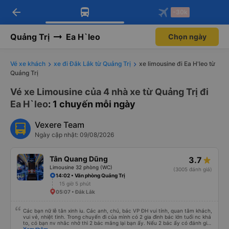
arrow_back
Tải app Vexere ngay!
Tải app Vexere
-30k
Mở app
Mở app
Nhận ưu đãi thành viên độc
-30k/ghế khi đặt vé máy bay qua
quyền
app
Quảng Trị
Ea H`leo
Chọn ngày
Vé xe khách
xe đi Đắk Lắk từ Quảng Trị
xe limousine đi Ea H'leo từ
Quảng Trị
Vé xe Limousine của 4 nhà xe từ Quảng Trị đi
Ea H`leo
: 1 chuyến mỗi ngày
Vexere Team
Ngày cập nhật: 09/08/2026
Tân Quang Dũng
3.7
Limousine 32 phòng (WC)
(3005 đánh giá)
14:02 • Văn phòng Quảng Trị
15 giờ 5 phút
05:07 • Đắk Lắk
Các bạn nữ lễ tân xinh iu. Các anh, chú, bác VP ĐH vui tính, quan tâm khách,
vui vẻ, nhiệt tình. Trong chuyến đi của mình có 2 gia đình bác lớn tuổi nc khá
to, có bạn nv nhắc nhở thì 2 bác mắng lại bạn ấy. Nếu 2 bác ấy có đánh giá