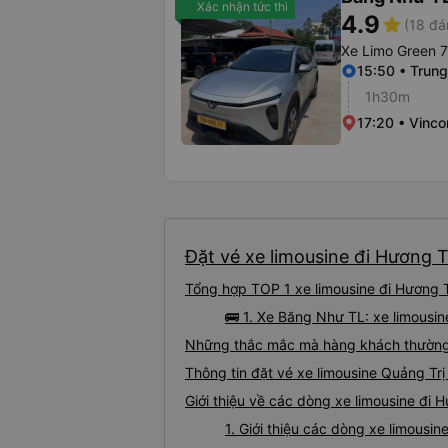
Xác nhận tức thì
4.9
star
(18 đá
Xe Limo Green 7
15:50 • Trun
1h30m
17:20 • Vinc
Đặt vé xe limousine đi Hương T
Tổng hợp TOP 1 xe limousine đi Hương T
🚌 1. Xe Băng Như TL: xe limousi
Những thắc mắc mà hàng khách thường g
Thông tin đặt vé xe limousine Quảng Tr
Giới thiệu về các dòng xe limousine đi 
1. Giới thiệu các dòng xe limousi