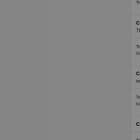
Tr
C
T
Tr
đ
C
m
Tr
b
C