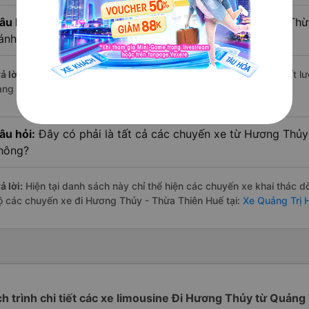
âu hỏi:
Xe limousine nào từ Quảng Trị đi Hương Thủy - Th
ánh giá tốt nhất?
ả lời:
Trong số các hãng,
Băng Như TL
nổi bật nhất với điểm chất 
àng – một con số minh chứng cho dịch vụ cao cấp và uy tín.
âu hỏi:
Đây có phải là tất cả các chuyến xe từ Hương Thủy
hông?
ả lời:
Hiện tại danh sách này chỉ thể hiện các chuyến xe khai thác d
ộ các chuyến xe đi Hương Thủy - Thừa Thiên Huế tại:
Xe Quảng Trị 
ch trình chi tiết các xe limousine Đi Hương Thủy từ Quảng 