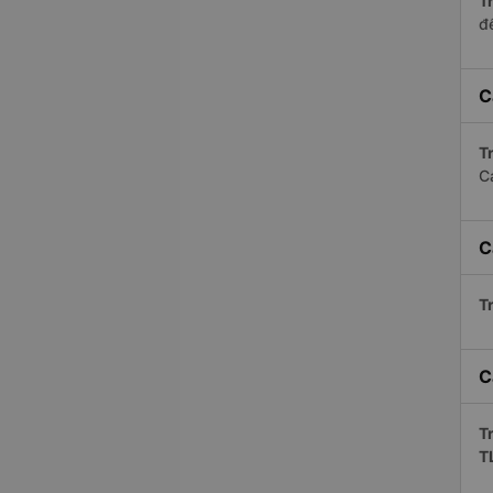
Tr
để
C
Tr
C
C
Tr
C
Tr
T