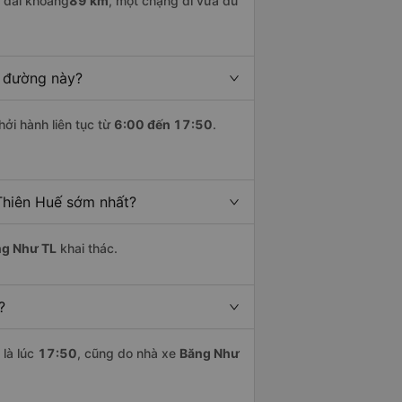
 dài khoảng
89 km
, một chặng đi vừa đủ
n đường này?
hởi hành liên tục từ
6:00 đến 17:50
.
Thiên Huế sớm nhất?
g Như TL
khai thác.
?
là lúc
17:50
, cũng do nhà xe
Băng Như