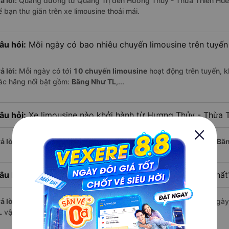
ả lời:
Quãng đường từ Quảng Trị đến Hương Thủy - Thừa Thiên Huế
 bạn thư giãn trên xe limousine thoải mái.
âu hỏi:
Mỗi ngày có bao nhiêu chuyến limousine trên tuyế
ả lời:
Mỗi ngày có tới
10 chuyến limousine
hoạt động trên tuyến, k
ác hãng nổi bật gồm:
Băng Như TL
,...
âu hỏi:
Xe limousine nào khởi hành từ Hương Thủy - Thừa 
ả lời:
Chuyến limousine sớm nhất khởi hành lúc
6:00
, do nhà xe
Băn
âu hỏi:
Xe limousine nào khởi hành từ Quảng Trị muộn nhất
ả lời:
Nếu bạn muốn đi chuyến muộn, lựa chọn cuối cùng trong ngày 
L
vận hành.