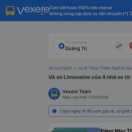
Cam kết hoàn 150% nếu nhà xe

không cung cấp dịch vụ vận chuyển (*)
in
Nơi xuất phát
import_export
Vé xe khách
xe đi Thừa Thiên-Huế từ Qu
Vé xe Limousine của 4 nhà xe từ
Vexere Team
Ngày cập nhật: 07/08/2026
Chọn ngày đi để xem giá vé, số ghế t
info
Băng Như T