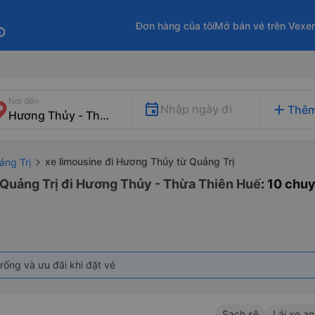
Đơn hàng của tôi
Mở bán vé trên Vexe
fo
Nơi đến
add
Nhập ngày đi
Thêm
xe limousine đi Hương Thủy từ Quảng Trị
ảng Trị
 Quảng Trị đi Hương Thủy - Thừa Thiên Huế
: 10 chu
rống và ưu đãi khi đặt vé
L
Sạch sẽ
Lái xe an