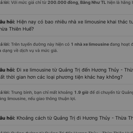
ả lời:
Với mức giá chỉ từ
200.000
đồng,
Băng Như TL
hiện là hãng l
âu hỏi:
Hiện nay có bao nhiêu nhà xe limousine khai thác t
hừa Thiên Huế?
ả lời:
Trên tuyến đường này hiện có
1
nhà xe
limousine
đang hoạt 
a dạng về dịch vụ và mức giá.
âu hỏi:
Đi xe limousine từ Quảng Trị đến Hương Thủy - Thừ
ất thời gian hơn các loại phương tiện khác hay không?
ả lời:
Trung bình, bạn chỉ mất khoảng
1.9 giờ
để di chuyển từ Quản
ằng limousine, nếu giao thông thuận lợi.
âu hỏi:
Khoảng cách từ Quảng Trị đi Hương Thủy - Thừa Th