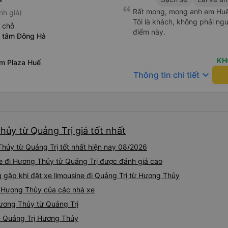
Rất mong, mong anh em Huế 
nh giá)
Tôi là khách, không phải ng
 chỗ
điểm này.
g tâm Đông Hà
KH
om Plaza Huế
keyboard_arrow_down
Thông tin chi tiết
hủy từ Quảng Trị giá tốt nhất
hủy từ Quảng Trị tốt nhất hiện nay 08/2026
ne đi Hương Thủy từ Quảng Trị được đánh giá cao
ặp khi đặt xe limousine đi Quảng Trị từ Hương Thủy
ị Hương Thủy của các nhà xe
Hương Thủy từ Quảng Trị
ne Quảng Trị Hương Thủy