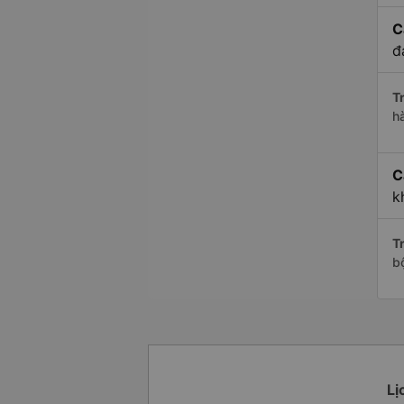
C
đ
Tr
h
C
k
Tr
b
Lị