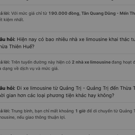
ả lời:
Với mức giá chỉ từ
190.000
đồng,
Tân Quang Dũng - Mến T
ết kiệm nhất.
âu hỏi:
Hiện nay có bao nhiêu nhà xe limousine khai thác tu
hừa Thiên Huế?
ả lời:
Trên tuyến đường này hiện có
2
nhà xe
limousine
đang hoạt 
a dạng về dịch vụ và mức giá.
âu hỏi:
Đi xe limousine từ Quảng Trị - Quảng Trị đến Thừa 
hời gian hơn các loại phương tiện khác hay không?
ả lời:
Trung bình, bạn chỉ mất khoảng
1 giờ
để di chuyển từ Quảng T
mousine, nếu giao thông thuận lợi.