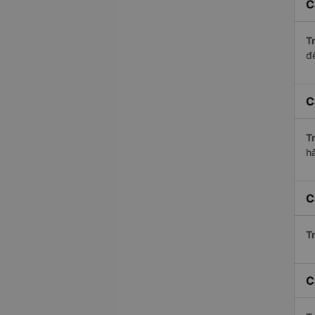
C
Tr
để
C
Tr
h
C
Tr
C