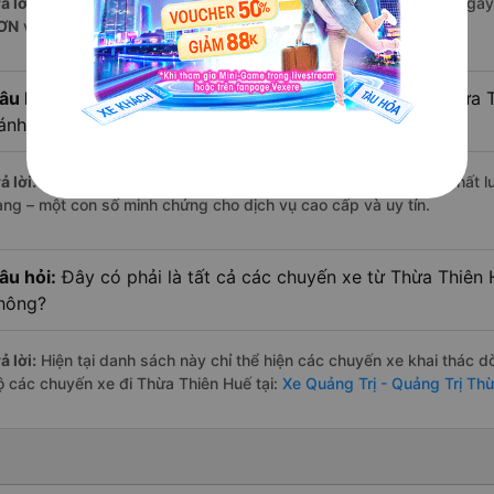
ả lời:
Nếu bạn muốn đi chuyến muộn, lựa chọn cuối cùng trong ngày 
ƠN
vận hành.
âu hỏi:
Xe limousine nào từ Quảng Trị - Quảng Trị đi Thừa
ánh giá tốt nhất?
ả lời:
Trong số các hãng,
FUTA HÀ SƠN
nổi bật nhất với điểm chất 
àng – một con số minh chứng cho dịch vụ cao cấp và uy tín.
âu hỏi:
Đây có phải là tất cả các chuyến xe từ Thừa Thiên 
hông?
ả lời:
Hiện tại danh sách này chỉ thể hiện các chuyến xe khai thác d
ộ các chuyến xe đi Thừa Thiên Huế tại:
Xe Quảng Trị - Quảng Trị Th