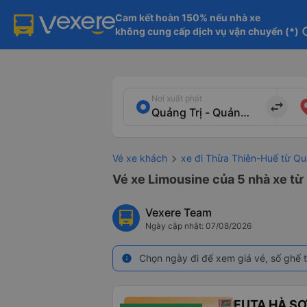
Cam kết hoàn 150% nếu nhà xe

không cung cấp dịch vụ vận chuyển (*)
in
Nơi xuất phát
import_export
Vé xe khách
xe đi Thừa Thiên-Huế từ Qu
Vé xe Limousine của 5 nhà xe từ
Vexere Team
Ngày cập nhật: 07/08/2026
Chọn ngày đi để xem giá vé, số ghế t
info
FUTA HÀ S