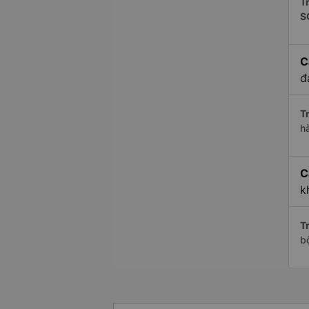
Tr
S
C
đ
Tr
h
C
k
Tr
b