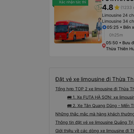
Xác nhận tức thì
4.8
star
(1233 
Limousine 24 ch
Limousine 34 c
05:25 • Bến x
0h25m
05:50 • Bưu đ
Thừa Thiên H
Đặt vé xe limousine đi Thừa Th
Tổng hợp TOP 2 xe limousine đi Thừa Th
🚌 1. Xe FUTA HÀ SƠN: xe limousi
🚌 2. Xe Tân Quang Dũng - Mến Th
Những thắc mắc mà hàng khách thường g
Thông tin đặt vé xe limousine Quảng Tr
Giới thiệu về các dòng xe limousine đi 