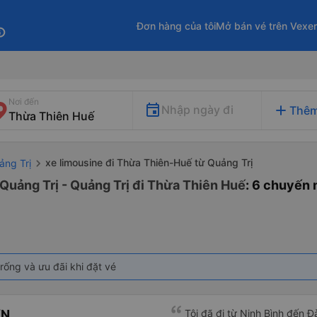
Đơn hàng của tôi
Mở bán vé trên Vexe
fo
Nơi đến
add
Nhập ngày đi
Thêm
xe limousine đi Thừa Thiên-Huế từ Quảng Trị
ảng Trị
 Quảng Trị - Quảng Trị đi Thừa Thiên Huế
: 6 chuyến 
rống và ưu đãi khi đặt vé
ƠN
Tôi đã đi từ Ninh Bình đến 