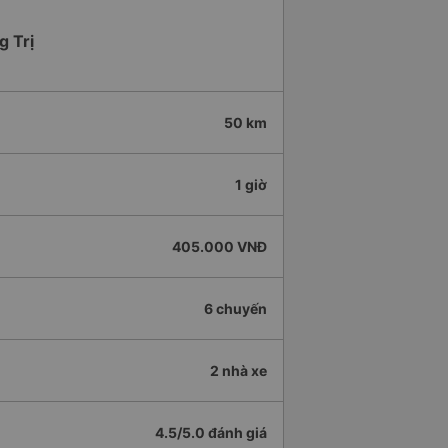
g Trị
50 km
1 giờ
405.000 VNĐ
6 chuyến
2 nhà xe
4.5/5.0 đánh giá