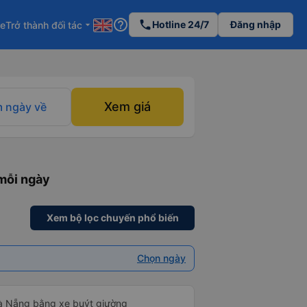
help_outline
phone
Hotline 24/7
Đăng nhập
re
Trở thành đối tác
arrow_drop_down
Xem giá
 ngày về
mỗi ngày
Xem bộ lọc chuyến phổ biến
Chọn ngày
Đà Nẵng bằng xe buýt giường