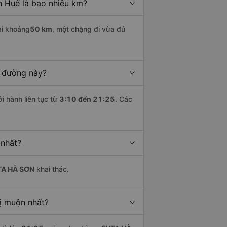
n Huế là bao nhiêu km?
ài khoảng
50 km
, một chặng đi vừa đủ
n đường này?
i hành liên tục từ
3:10 đến 21:25
. Các
 nhất?
TA HÀ SƠN
khai thác.
rị muộn nhất?