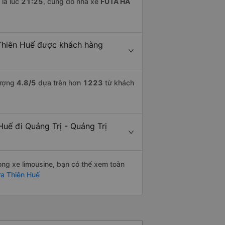
là lúc
21:25
, cũng do nhà xe
FUTA HÀ
 Thiên Huế được khách hàng
lượng
4.8
/5
dựa trên hơn
1223
từ khách
Huế đi Quảng Trị - Quảng Trị
òng xe limousine, bạn có thể xem toàn
ừa Thiên Huế