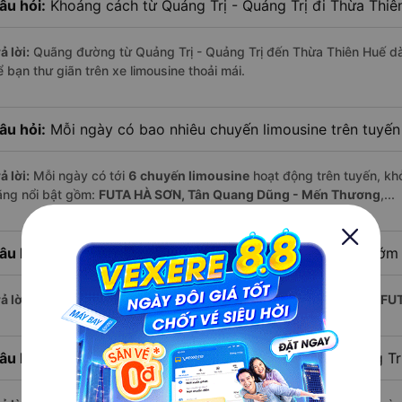
âu hỏi:
Khoảng cách từ Quảng Trị - Quảng Trị đi Thừa Thiê
ả lời:
Quãng đường từ Quảng Trị - Quảng Trị đến Thừa Thiên Huế d
 bạn thư giãn trên xe limousine thoải mái.
âu hỏi:
Mỗi ngày có bao nhiêu chuyến limousine trên tuyế
ả lời:
Mỗi ngày có tới
6 chuyến limousine
hoạt động trên tuyến, khở
ãng nổi bật gồm:
FUTA HÀ SƠN, Tân Quang Dũng - Mến Thương
,...
âu hỏi:
Xe limousine nào khởi hành từ Thừa Thiên Huế sớm
ả lời:
Chuyến limousine sớm nhất khởi hành lúc
3:10
, do nhà xe
FU
âu hỏi:
Xe limousine nào khởi hành từ Quảng Trị - Quảng T