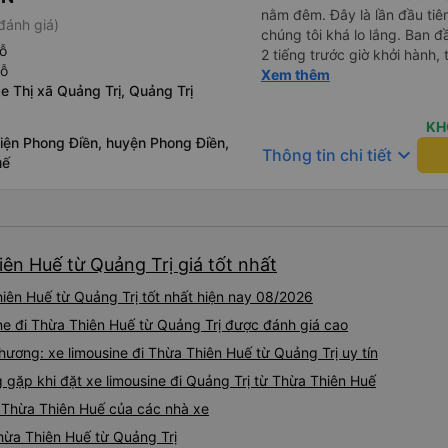
nằm đêm. Đây là lần đầu tiên
đánh giá)
chúng tôi khá lo lắng. Ban 
ỗ
2 tiếng trước giờ khởi hành,
hỗ
qua email. Chúng tôi đến đú
Xem thêm
e Thị xã Quảng Trị, Quảng Trị
buýt không có ở đó. Chúng tô
được phản hồi nhanh chóng, 
KH
Họ cho chúng tôi biết xe bu
iện Phong Điền, huyện Phong Điền,
keyboard_arrow_down
Thông tin chi tiết
buýt đến, tài xế đã đến tận 
uế
viên chăm sóc khách hàng c
buýt sạch sẽ và giường ngủ t
chu đáo vì biết chúng tôi là
thấy an toàn suốt cả chuyến 
hướng dẫn chúng tôi đến xe
iên Huế từ Quảng Trị giá tốt nhất
sạn. Tôi rất khuyên bạn nên
iên Huế từ Quảng Trị tốt nhất hiện nay 08/2026
ne đi Thừa Thiên Huế từ Quảng Trị được đánh giá cao
ương: xe limousine đi Thừa Thiên Huế từ Quảng Trị uy tín
ặp khi đặt xe limousine đi Quảng Trị từ Thừa Thiên Huế
ị Thừa Thiên Huế của các nhà xe
Thừa Thiên Huế từ Quảng Trị