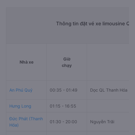
Thông tin đặt vé xe limousine Qu
Giờ
Nhà xe
Đ
chạy
An Phú Quý
00:35 - 01:49
Dọc QL Thanh Hóa
Hưng Long
01:15 - 16:55
Đức Phát (Thanh
01:30 - 20:00
Nguyễn Trãi
Hóa)