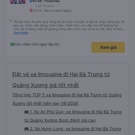
01:49 • Thanh Hóa
2 giờ 30 phút
04:19 • Bến xe Nước Ngầm
Tôi lựa chọn An phú quý cũng đi vài chục chuyến vì Giá rẻ, chạy đúng giờ, lái
phụ xe, nhân viên đông, thân thiện, nhiệt tình, chu đáo Xe VIP buồng hơi
nhỏ, Xe thường, một số giường hỏng đèn (hôm nay tôi đi xe 18). Một số khác
cửa gió điều hoà (cửa cuộn) nút kẹt, khá lạnh. Tuy nhiên, về lâu dài tôi vẫn
Xem thêm
chọn An Phú Quý. Cảm ơn nhà xe
Xác nhận chỗ ngay lập tức
Xem giá
Đặt vé xe limousine đi Hai Bà Trưng từ
Quảng Xương giá tốt nhất
Tổng hợp TOP 5 xe limousine đi Hai Bà Trưng từ Quảng
Xương tốt nhất hiện nay 08/2026
🚌 1. Xe An Phú Quý: xe limousine đi Hai Bà Trưng
từ Quảng Xương được đánh giá cao
🚌 2. Xe Hưng Long: xe limousine đi Hai Bà Trưng