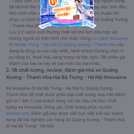
, 1 jack cắm 3.5mm và 3 cái nút có biểu tượng nguồn dùng
để tắt/mở dàn đèn chính của buồng nằm chạy dọc trên đầu,
đèn dưới chân và màn hình tv có đầy đủ phim chuẩn HD
phục vụ hành khách giải trí trong chuyến đi từ Quảng Xương
- Thanh Hóa đến Hai Bà Trưng - Hà Nội.
Lưu ý 2 cabin cuối thường thiết kế nhỏ hơn phù hợp với
những người có thân hình nhỏ nhắn. Dòng
xe cabin limousine
đi Hai Bà Trưng - Hà Nội từ Quảng Xương - Thanh Hóa
này
đang là dòng xe cao cấp nhất, hành khách thường chọn vì
sự riêng tư, thoải mái, sang trọng và tiện nghi. Tất nhiên giá
thành của loại xe này sẽ cao hơn các loại khác.
2. Về chất lượng, review, đánh giá nhà xe Quảng
Xương - Thanh Hóa Hai Bà Trưng - Hà Nội limousine
Xe limousine đi Hai Bà Trưng - Hà Nội từ Quảng Xương -
Thanh Hóa tốt nhất được phân loại chất lượng dựa trên đánh
giá từ 1 đến 5 của khách hàng với các tiêu chí như: Chất
lượng xe limousine, Đúng giờ, Chất lượng phục vụ trên
Vexere.com
. Đánh giá này được viết trực tiếp bởi các khách
hàng đã trải nghiệm các hãng Xe Quảng Xương - Thanh Hóa
đi Hai Bà Trưng - Hà Nội.