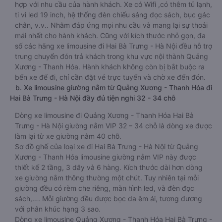
hợp với nhu cầu của hành khách. Xe có Wifi ,có thêm tủ lạnh,
ti vi led 19 inch, hệ thống đèn chiếu sáng đọc sách, bục gác
chân, v.v.. Nhằm đáp ứng mọi nhu cầu và mang lại sự thoải
mái nhất cho hành khách. Cũng với kích thước nhỏ gọn, đa
số các hãng xe limousine đi Hai Bà Trưng - Hà Nội đều hỗ trợ
trung chuyển đón trả khách trong khu vực nội thành Quảng
Xương - Thanh Hóa. Hành khách không còn bị bắt buộc ra
bến xe để đi, chỉ cần đặt vé trực tuyến và chờ xe đến đón.
b. Xe limousine giường nằm từ Quảng Xương - Thanh Hóa đi
Hai Bà Trưng - Hà Nội đầy đủ tiện nghi 32 - 34 chỗ
Dòng xe limousine đi Quảng Xương - Thanh Hóa Hai Bà
Trưng - Hà Nội giường nằm VIP 32 – 34 chỗ là dòng xe được
làm lại từ xe giường nằm 40 chỗ.
Sơ đồ ghế của loại xe đi Hai Bà Trưng - Hà Nội từ Quảng
Xương - Thanh Hóa limousine giường nằm VIP này được
thiết kế 2 tầng, 3 dãy và 6 hàng. Kích thước dài hơn dòng
xe giường nằm thông thường một chút. Tuy nhiên tại mỗi
giường đều có rèm che riêng, màn hình led, và đèn đọc
sách,…. Mỗi giường đều được bọc da êm ái, tương đương
với phân khúc hạng 3 sao.
Dòng xe limousine Quảng Xương - Thanh Hóa Hai Bà Trưng -