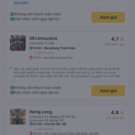
vấn. Mọi thắc mắc đều được giải đáp rõ ràng, nhanh chóng, giúp khách hàng
Xem thêm
dễ dàng lựa chọn chuyến xe phù hợp với nhu cầu của mình. Không chỉ dừng
lại ở việc cung cấp thông tin, Yến Nhi còn chủ động hỗ trợ trong suốt quá
trình đặt vé, từ việc giữ chỗ, xác nhận thông tin đến nhắc nhở giờ xe chạy.
Không cần thanh toán trước
Xem giá
Sự tận tâm và chu đáo này giúp khách hàng cảm thấy yên tâm và tin tưởng
Xác nhận chỗ ngay lập tức
hơn khi sử dụng dịch vụ của nhà xe Đức Phát. Thái độ làm việc nghiêm túc,
trách nhiệm cùng phong cách phục vụ chuyên nghiệp của Yến Nhi đã góp
phần nâng cao chất lượng dịch vụ chung, đồng thời tạo dựng hình ảnh tích
cực cho nhà xe trong mắt khách hàng. Đây thực sự là một tấm gương đáng
khen ngợi trong lĩnh vực dịch vụ vận tải hành khách.
36 Limousine
4.7
Limousine 11 chỗ
(569 đánh giá)
12:40 • Văn phòng Thanh Hóa
2 giờ 30 phút
15:10 • Văn phòng Đồng Tàu
Mặc dù xuất phát trễ hơn số với trên vexere (8h40 xuất phát mà xe 9h30
mới xuất phát) nhưng bác tài lái êm và đến nơi như ý, có dịch vụ trung
chuyển tới khách sạn miễn phí Rất tốt, xe Limousine cug sạch và mới nữa
Không cần thanh toán trước
Xem giá
Xác nhận chỗ ngay lập tức
Hưng Long
4.8
Limousine 22 Giường VIP (Có WC)
(55 đánh giá)
Limousine 32 phòng VIP
01:30 • Cầu Hổ (QL 1A)
2 giờ 50 phút
04:20 • Số 1 ngõ 2 Đình Thôn, Mỹ Đình, Hà Nội