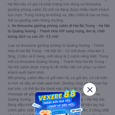
Hà Nội này có giá cả phải chăng hơn dòng xe limousine
giường phòng cabin 22 chỗ và đang được nhiều hành khách
lựa chọn. Trong tương lai không xa, đây chính là loại xe thay
thế xe giường nằm thông thường.
c. Xe limousine giường phòng cabin đi Hai Bà Trưng - Hà Nội
từ Quảng Xương - Thanh Hóa VIP sang trọng, êm ái, chất
lượng dịch vụ cao 20 -22 chỗ
Loại xe limousine giường phòng từ Quảng Xương - Thanh
Hóa đi Hai Bà Trưng - Hà Nội 20 - 22 chỗ được chia làm 2
tầng, 2 dãy và 6 hàng, mỗi hàng là 2 cabin riêng biệt. Trong
mỗi xe limousine Quảng Xương - Thanh Hóa Hai Bà Trưng -
Hà Nội cabin được trang bị rất nhiều tiện ích phục vụ hành
khách suốt hành trình.
Mỗi phòng, cabin đều có gối nằm rời, có gối ôm, có cái mền
to hơn và dây an toàn seat belt. Giường rộng và dài hơn hai
loại trên, có thể lăn lộn thoải mái. Đặc biệt là hệ thống
massage sẽ giúp bạn thư giãn trong những giờ nằm xe
Quảng Xương - Thanh Hóa đến Hai Bà Trưng - Hà Nội dài.
Bảng điều khiển chính nằm ngay cạnh đầu để tiện tay tuỳ
chỉnh gồm: một cái nút to đùng để gọi tiếp viên, 2 cổng USB