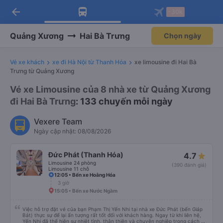
arrow_back
Tải app Vexere ngay!
Tải app Vexere
-30k
Mở app
Mở app
Nhận ưu đãi thành viên độc
-30k/ghế khi đặt vé máy bay qua
quyền
app
Quảng Xương
Hai Bà Trưng
Chọn ngày
Vé xe khách
xe đi Hà Nội từ Thanh Hóa
xe limousine đi Hai Bà
Trưng từ Quảng Xương
Vé xe Limousine của 8 nhà xe từ Quảng Xương
đi Hai Bà Trưng
: 133 chuyến mỗi ngày
Vexere Team
Ngày cập nhật: 08/08/2026
Đức Phát (Thanh Hóa)
4.7
Limousine 24 phòng
(390 đánh giá)
Limousine 11 chỗ
12:05 • Bến xe Hoằng Hóa
3 giờ
15:05 • Bến xe Nước Ngầm
Việc hỗ trợ đặt vé của bạn Phạm Thị Yến Nhi tại nhà xe Đức Phát (bến Giáp
Bát) thực sự để lại ấn tượng rất tốt đối với khách hàng. Ngay từ khi liên hệ,
Yến Nhi đã thể hiện sự nhiệt tình, thân thiện và chuyên nghiệp trong cách tư