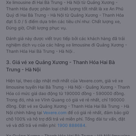
Xe limousine đi Hai Bà Trưng - Hà Nội từ Quảng Xương -
Thanh Hóa được phân loại chất lượng tốt nhất là xe An Phú
Quý đi Hai Bà Trưng - Hà Nội từ Quảng Xương - Thanh Hóa
đạt 5.0 / 5 điểm dựa trên các tiêu chí như: Chất lượng xe,
Đúng giờ, Chất lượng phục vụ.
Đánh giá này được viết trực tiếp bởi các khách hàng đã trải
nghiệm dịch vụ của các hãng xe limousine đi Quảng Xương -
Thanh Hóa Hai Bà Trưng - Hà Nội .
3. Giá vé xe Quảng Xương - Thanh Hóa Hai Bà
Trưng - Hà Nội
Hiện tại, theo cập nhật mới nhất của Vexere.com, giá vé xe
limousine tuyến Hai Bà Trưng - Hà Nội - Quảng Xương - Thanh
Hóa có mức giá dao động từ 190000 đồng - 590000 đồng.
Trong đó, nhà xe Vĩnh Quang có giá vé rẻ nhất, chỉ 190000
đồng. Đặt vé xe Quảng Xương - Thanh Hóa Hai Bà Trưng - Hà
Nội chính hãng tại
Vexere.com
để có giá rẻ nhất, đảm bảo giữ
chỗ 100% và hỗ trợ đổi trả vé miễn phí. Tổng đài tư vấn, đặt
vé và đổi trả vé miễn phí:
1900 888684
.
Xe Quảng Xương - Thanh Hóa Hai Bà Trưng - Hà Nội limousine