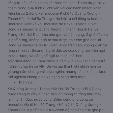
riêng tư của hành khách sẽ thoải mái hơn. Tránh được sự va
chạm trong quá trình di chuyển với các hành khách khác.
Hiện tại có 2 dòng xe limousine 9 chỗ từ Quảng Xương -
Thanh Hóa đi Hai Bà Trưng - Hà Nội từ nổi tiếng là loại xe
limousine Dcar và xe limousine độ từ xe Huyndai Solati.
Dòng xe limousine Quảng Xương - Thanh Hóa đi Hai Bà
Trưng - Hà Nội Dcar khá nhỏ gọn và tiện dụng, 2 ghế đầu xe
là ghế cứng, không ngã ra sau được như các ghế còn lại.
Dòng xe limousine độ từ Solati lại có trần cao, không gian xe
rộng rãi và rất thoáng. 2 ghế đầu xe của dòng này vẫn ngã
ra sau được, và các ghế ngã ra thoải mái hơn.
Một điều đáng lưu tâm chính là cảm xúc khi khách hàng trải
nghiệm chuyến xe VIP. Dù với giá thành chỉ nhỉnh hơn xe
giường nằm chừng vài chục nghìn, nhưng hành khách được
trải nghiệm không gian xe hạng sang đích thực.
Dịch vụ
Xe Quảng Xương - Thanh Hóa Hai Bà Trưng - Hà Nội này
được trang bị đầy đủ các tiện ích thông thường như máy
lạnh, chăn đắp, nước uống. Điểm cộng cho dòng xe
limousine Vip đi Hai Bà Trưng - Hà Nội từ Quảng Xương -
Thanh Hóa là ghế có nút tùy chỉnh độ nghiêng của ghế phù