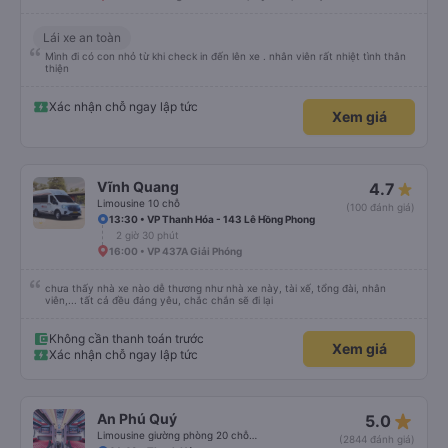
Lái xe an toàn
Mình đi có con nhỏ từ khi check in đến lên xe . nhân viên rất nhiệt tình thân
thiện
Xác nhận chỗ ngay lập tức
Xem giá
Vĩnh Quang
4.7
Limousine 10 chỗ
(100 đánh giá)
13:30 • VP Thanh Hóa - 143 Lê Hồng Phong
2 giờ 30 phút
16:00 • VP 437A Giải Phóng
chưa thấy nhà xe nào dễ thương như nhà xe này, tài xế, tổng đài, nhân
viên,... tất cả đều đáng yêu, chắc chắn sẽ đi lại
Không cần thanh toán trước
Xem giá
Xác nhận chỗ ngay lập tức
star_rate
An Phú Quý
5.0
Limousine giường phòng 20 chỗ (Có WC)
(2844 đánh giá)