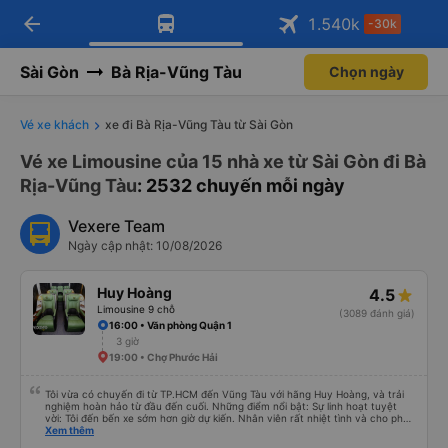
arrow_back
Tải app Vexere ngay!
Tải app Vexere
1.540
k
-30k
Mở app
Mở app
Nhận ưu đãi thành viên độc
-30k/ghế khi đặt vé máy bay qua
quyền
app
Sài Gòn
Bà Rịa-Vũng Tàu
Chọn ngày
Vé xe khách
xe đi Bà Rịa-Vũng Tàu từ Sài Gòn
Vé xe Limousine của 15 nhà xe từ Sài Gòn đi Bà
Rịa-Vũng Tàu
: 2532 chuyến mỗi ngày
Vexere Team
Ngày cập nhật: 10/08/2026
Huy Hoàng
4.5
Limousine 9 chỗ
(3089 đánh giá)
16:00 • Văn phòng Quận 1
3 giờ
19:00 • Chợ Phước Hải
Tôi vừa có chuyến đi từ TP.HCM đến Vũng Tàu với hãng Huy Hoàng, và trải
nghiệm hoàn hảo từ đầu đến cuối. Những điểm nổi bật: Sự linh hoạt tuyệt
vời: Tôi đến bến xe sớm hơn giờ dự kiến. Nhân viên rất nhiệt tình và cho phép
tôi đi chuyến xe sớm hơn vì còn chỗ trống. Điều này đã tiết kiệm cho tôi rất
Xem thêm
nhiều thời gian! An toàn là trên hết: Tài xế chuyên nghiệp và cẩn thận. Tôi