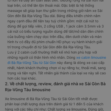
to hơn và dây an toàn seat belt. Giường rộng và dài hơn hai
loại trên, có thể lăn lộn thoải mái. Đặc biệt là hệ thống
massage sẽ giúp bạn thư giãn trong những giờ nằm xe Sài
Gòn đến Bà Rịa-Vũng Tàu dài. Bảng điều khiển chính nằm
ngay cạnh đầu để tiện tay tuỳ chỉnh gồm: một cái nút to
đùng để gọi tiếp viên, 2 cổng USB , 1 jack cắm 3.5mm và 3
cái nút có biểu tượng nguồn dùng để tắt/mở dàn đèn chính
của buồng nằm chạy dọc trên đầu, đèn dưới chân và màn
hình tv có đầy đủ phim chuẩn HD phục vụ hành khách giải
trí trong chuyến đi từ Sài Gòn đến Bà Rịa-Vũng Tàu.
Lưu ý 2 cabin cuối thường thiết kế nhỏ hơn phù hợp với
những người có thân hình nhỏ nhắn. Dòng
xe cabin limousine
đi Bà Rịa-Vũng Tàu từ Sài Gòn
này đang là dòng xe cao cấp
nhất, hành khách thường chọn vì sự riêng tư, thoải mái, sang
trọng và tiện nghi. Tất nhiên giá thành của loại xe này sẽ cao
hơn các loại khác.
2. Về chất lượng, review, đánh giá nhà xe Sài Gòn Bà
Rịa-Vũng Tàu limousine
Xe limousine đi Bà Rịa-Vũng Tàu từ Sài Gòn tốt nhất được
phân loại chất lượng dựa trên đánh giá từ 1 đến 5 của khách
hàng với các tiêu chí như: Chất lượng xe limousine, Đúng giờ,