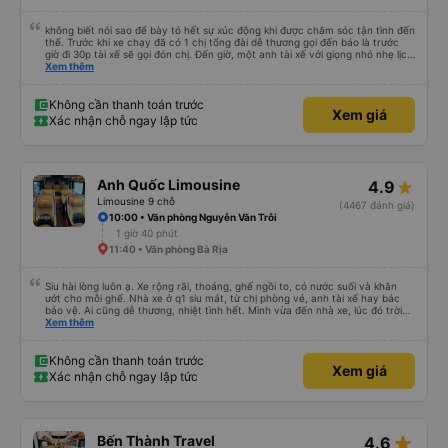
không biết nói sao để bày tỏ hết sự xúc động khi được chăm sóc tận tình đến
thế. Trước khi xe chạy đã có 1 chị tổng đài dễ thương gọi đến báo là trước
giờ đi 30p tài xế sẽ gọi đón chị. Đến giờ, một anh tài xế với giọng nhỏ nhẹ lịch
sử hỏi: chị ở chỗ nào e đến đón. Tuy đường hơi đông nhưng anh tài xế vẫn
Xem thêm
rất cố gắng chạy cho kịp chuyến bay của 1 hành khách khác trên xe nhưng
xe lại đi rất êm, không dằn sốc gì hết. Mình để ý lần nào gọi khách anh tài xế
cũng với cái giọng nhỏ nhẹ đó đón khách, không như các xe khác mình từng
Không cần thanh toán trước
Xem giá
đi. Thiệc là ưng hết sức. Nhất định sẽ đi lại lần sau
Xác nhận chỗ ngay lập tức
Anh Quốc Limousine
4.9
Limousine 9 chỗ
(4467 đánh giá)
10:00 • Văn phòng Nguyễn Văn Trỗi
1 giờ 40 phút
11:40 • Văn phòng Bà Rịa
Siu hài lòng luôn ạ. Xe rộng rãi, thoáng, ghế ngồi to, có nước suối và khăn
ướt cho mỗi ghế. Nhà xe ở q1 siu mát, từ chị phòng vé, anh tài xế hay bác
bảo vệ. Ai cũng dễ thương, nhiệt tình hết. Mình vừa đến nhà xe, lúc đó trời
mưa, anh nhân viên lập tức bung dù che cho mình vào nhà xe ngồi chờ. Bác
Xem thêm
tài chạy rất êm, mình ngủ từ lúc bắt đầu chạy đến lúc đến tận nơi lun. Đến
Vũng Tàu còn được chở đến tận chỗ mình sẽ ở (The Sóng) mà k mất thêm
phí và cũng không cần đổi xe để trung chuyển gì luôn. Sau khi đặt vé, nhà xe
Không cần thanh toán trước
Xem giá
sẽ gọi xác nhận, đến lúc gần xuất phát thì bên nhà xe cũng gọi nhắc nhở
Xác nhận chỗ ngay lập tức
mình lun. Rấc ưng ạ. Sẽ ủng hộ hãng mỗi lần mình có dịp đi Vùng Tàu ❤️❤️❤️
star_rate
Bến Thành Travel
4.6