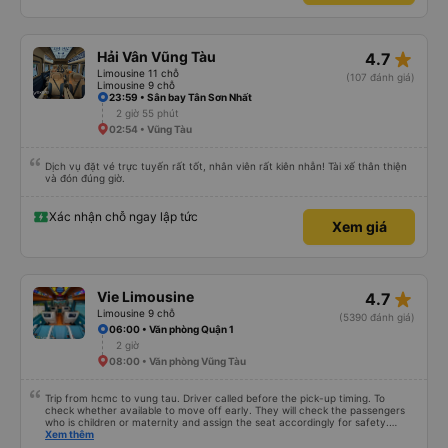
star_rate
Hải Vân Vũng Tàu
4.7
Limousine 11 chỗ
(107 đánh giá)
Limousine 9 chỗ
23:59 • Sân bay Tân Sơn Nhất
2 giờ 55 phút
02:54 • Vũng Tàu
Dịch vụ đặt vé trực tuyến rất tốt, nhân viên rất kiên nhẫn! Tài xế thân thiện
và đón đúng giờ.
Xác nhận chỗ ngay lập tức
Xem giá
star_rate
Vie Limousine
4.7
Limousine 9 chỗ
(5390 đánh giá)
06:00 • Văn phòng Quận 1
2 giờ
08:00 • Văn phòng Vũng Tàu
Trip from hcmc to vung tau. Driver called before the pick-up timing. To
check whether available to move off early. They will check the passengers
who is children or maternity and assign the seat accordingly for safety.
There are space to put your luggage. The charging port and LCD screen is
Xem thêm
not working at my seat. The back roll of 3 seat is very comfortable and you