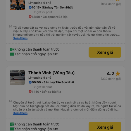
Limousine 9 chỗ
(884 đánh giá)
10:15 • Sân bay Tân Sơn Nhất
2 giờ 25 phút
12:40 • Co.opmart Bà Rịa
Tôi đã từng đặt xe với các công ty khác trước đây và luôn gặp vấn đề về
việc bị xếp chỗ khác với chỗ đã đặt, thậm chí một số tài xế còn thô lỗ.
Nhưng với công ty này thì trải nghiệm rất tuyệt vời. Họ gửi thông tin trước
nên tôi biết khi nào tài xế sẽ đến, đón tôi tại địa chỉ và xếp tôi ngồi đúng chỗ
Xem thêm
đã chọn. Không gặp quá nhiều rắc rối. Tài xế thân thiện, làm việc hiệu quả
và đưa tôi đến nơi rất nhanh chóng. Từ giờ trở đi tôi sẽ chỉ đặt xe với công ty
này. Tôi thường xuyên sử dụng dịch vụ xe limousine để đi lại giữa Thành phố
Không cần thanh toán trước
Xem giá
Hồ Chí Minh và Vũng Tàu. Trải nghiệm tuyệt vời, 👍🏽
Xác nhận chỗ ngay lập tức
star_rate
Thành Vinh (Vũng Tàu)
4.2
Limousine 9 chỗ
(332 đánh giá)
09:00 • Sân bay Tân Sơn Nhất
2 giờ 10 phút
11:10 • Bến xe Bà Rịa
Chuyến đi tuyệt vời. Lái xe êm ái, xe sạch sẽ và xe buýt không đầy người.
Một đứa bé tội nghiệp bắt đầu ói, nhưng điều đó đã xảy ra, và người tài xế đã
chuẩn bị sẵn túi xách và mọi thứ. Ngoài ra còn có một điểm dừng cố định
trên đường đến vubg tau
Xem thêm
Không cần thanh toán trước
Xem giá
Xác nhận chỗ ngay lập tức