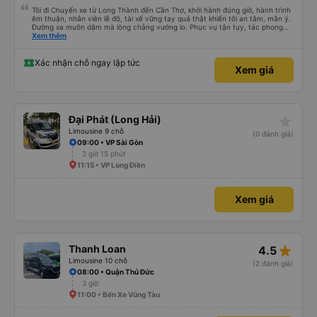
Tôi đi Chuyến xe từ Long Thành đến Cần Thơ, khởi hành đúng giờ, hành trình
êm thuận, nhân viên lễ độ, tài xế vững tay quả thật khiến tôi an tâm, mãn ý.
Đường xa muôn dặm mà lòng chẳng vướng lo. Phục vụ tận tụy, tác phong
nghiêm cẩn, hiếm thấy giữa thời buổi kim tiền vội vã. Xã hội loạn đạo. Xin gửi
Xem thêm
lời tán dương chân thành, kính chúc nhà xe ngày một hưng thịnh, vạn lộ bình
an.”
Xác nhận chỗ ngay lập tức
Xem giá
star_rate
Đại Phát (Long Hải)
Limousine 9 chỗ
(0 đánh giá)
09:00 • VP Sài Gòn
2 giờ 15 phút
11:15 • VP Long Điền
Xem giá
star_rate
Thanh Loan
4.5
Limousine 10 chỗ
(2 đánh giá)
08:00 • Quận Thủ Đức
3 giờ
11:00 • Bến Xe Vũng Tàu