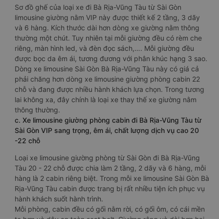
Sơ đồ ghế của loại xe đi Bà Rịa-Vũng Tàu từ Sài Gòn
limousine giường nằm VIP này được thiết kế 2 tầng, 3 dãy
và 6 hàng. Kích thước dài hơn dòng xe giường nằm thông
thường một chút. Tuy nhiên tại mỗi giường đều có rèm che
riêng, màn hình led, và đèn đọc sách,…. Mỗi giường đều
được bọc da êm ái, tương đương với phân khúc hạng 3 sao.
Dòng xe limousine Sài Gòn Bà Rịa-Vũng Tàu này có giá cả
phải chăng hơn dòng xe limousine giường phòng cabin 22
chỗ và đang được nhiều hành khách lựa chọn. Trong tương
lai không xa, đây chính là loại xe thay thế xe giường nằm
thông thường.
c. Xe limousine giường phòng cabin đi Bà Rịa-Vũng Tàu từ
Sài Gòn VIP sang trọng, êm ái, chất lượng dịch vụ cao 20
-22 chỗ
Loại xe limousine giường phòng từ Sài Gòn đi Bà Rịa-Vũng
Tàu 20 - 22 chỗ được chia làm 2 tầng, 2 dãy và 6 hàng, mỗi
hàng là 2 cabin riêng biệt. Trong mỗi xe limousine Sài Gòn Bà
Rịa-Vũng Tàu cabin được trang bị rất nhiều tiện ích phục vụ
hành khách suốt hành trình.
Mỗi phòng, cabin đều có gối nằm rời, có gối ôm, có cái mền