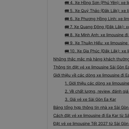
🚌 4. Xe Hồng Sơn (Phú Yên): xe l
🚌 5. Xe Quý Thảo (Đắk Lắk): xe l
🚌 6. Xe Phương Hồng Linh: xe limo
🚌 7. Xe Quang Đông (Đắk Lắk): xe
🚌 8. Xe Minh Anh: xe limousine đ
🚌 9. Xe Thuận Hiếu: xe limousine
🚌 10. Xe Gia Phúc (Đắk Lắk): xe l
Những thắc mắc mà hàng khách thường g
Thông tin đặt vé xe limousine Sài Gòn E
Giới thiệu về các dòng xe limousine đi E
1. Giới thiệu các dòng xe limousin
2. Về chất lượng, review, đánh gi
3. Giá vé xe Sài Gòn Ea Kar
Bảng tổng hợp thông tin nhà xe Sài Gòn
Cách đặt vé xe limousine đi Ea Kar từ S
Đặt vé xe limousine Tết 2027 từ Sài Gòn