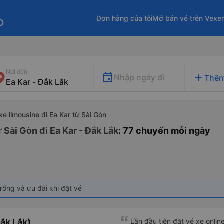
Đơn hàng của tôi
Mở bán vé trên Vexe
fo
Nơi đến
add
Nhập ngày đi
Thêm
xe limousine đi Ea Kar từ Sài Gòn
 Sài Gòn đi Ea Kar - Đắk Lắk
: 77 chuyến mỗi ngày
rống và ưu đãi khi đặt vé
ắk Lắk)
Lần đầu tiên đặt vé xe onlin