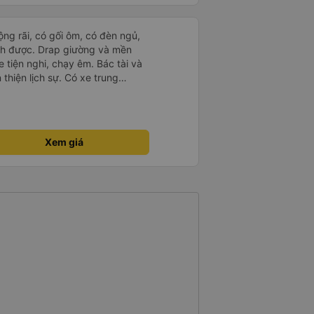
rộng rãi, có gối ôm, có đèn ngủ,
ch được. Drap giường và mền
 tiện nghi, chạy êm. Bác tài và
thiện lịch sự. Có xe trung
ố tuy hoà rất tiện. Giá vé hợp
g ý, cảm ơn nhà xe.
Xem giá