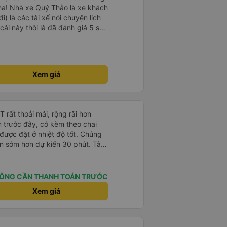
ha! Nhà xe Quý Thảo là xe khách
i) là các tài xế nói chuyện lịch
cái này thôi là đã đánh giá 5 sao
psi rất dễ thương chứ không có
e khác. Đón trả đúng điểm.
t. Nói chung 10 điểm.
Xem giá
rất thoải mái, rộng rãi hơn
m trước đây, có kèm theo chai
 được đặt ở nhiệt độ tốt. Chúng
ến sớm hơn dự kiến 30 phút. Tài
ài xế khác ở Việt Nam! Không quá
 nhạc lớn hoặc tiếng ồn khác và
ất dễ ngủ. Tôi rất vui vì đã đặt
ÔNG CẦN THANH TOÁN TRƯỚC
ýt trên GPS và biển số xe vì tôi
Xem giá
n xe để tìm thấy nó, đây là vấn
 phải tất cả các xe buýt đều có
phải của công ty.