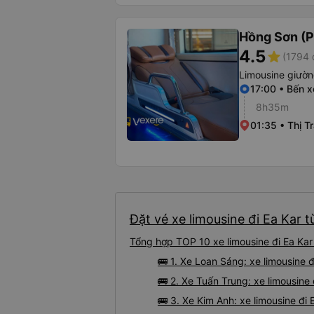
Hồng Sơn (P
4.5
star
(1794 
Limousine giườ
17:00 • Bến 
8h35m
01:35 • Thị T
Đặt vé xe limousine đi Ea Kar t
Tổng hợp TOP 10 xe limousine đi Ea Kar
🚌 1. Xe Loan Sáng: xe limousine 
🚌 2. Xe Tuấn Trung: xe limousine 
🚌 3. Xe Kim Anh: xe limousine đi 