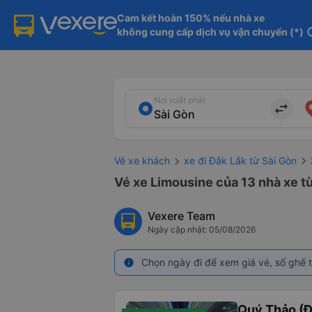
Cam kết hoàn 150% nếu nhà xe

không cung cấp dịch vụ vận chuyển (*)
in
Nơi xuất phát
import_export
Vé xe khách
xe đi Đắk Lắk từ Sài Gòn
Vé xe Limousine của 13 nhà xe từ
Vexere Team
Ngày cập nhật: 05/08/2026
Chọn ngày đi để xem giá vé, số ghế t
info
Quý Thảo (Đ