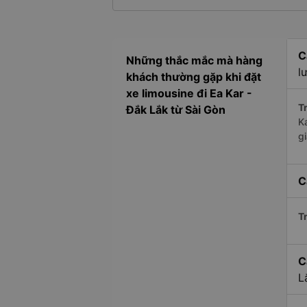
C
Những thắc mắc mà hàng
l
khách thường gặp khi đặt
xe limousine đi Ea Kar -
Tr
Đắk Lắk từ Sài Gòn
K
g
C
Tr
C
L