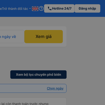
help_outline
phone
Hotline 24/7
Đăng nhập
re
Trở thành đối tác
arrow_drop_down
Xem giá
 ngày về
Xem bộ lọc chuyến phổ biến
Chọn ngày
e lại còn thanh toán trước nhưng