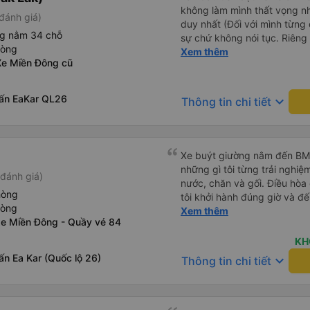
không làm mình thất vọng n
đánh giá)
duy nhất (Đối với mình từng đ
ng nằm 34 chỗ
sự chứ không nói tục. Riêng 
hòng
rồi. Chú tài xế còn uống pe
Xem thêm
Xe Miền Đông cũ
hút thuốc phè phè như các x
Được nằm đúng giường đã đặ
rấn EaKar QL26
keyboard_arrow_down
Thông tin chi tiết
Xe buýt giường nằm đến BMT 
những gì tôi từng trải nghiệ
đánh giá)
nước, chăn và gối. Điều hòa
hòng
tôi khởi hành đúng giờ và đ
hòng
xế rất tuyệt so với những t
Xem thêm
xe Miền Đông - Quầy vé 84
nhiều tiếng còi xe, không có
cảm giác lái xe an toàn nên r
KH
qua Vexere và có vị trí xe bu
rấn Ea Kar (Quốc lộ 26)
keyboard_arrow_down
Thông tin chi tiết
phải tìm kiếm xung quanh bế
đề của bến xe Đà Lạt (không
bảng thông tin), chứ không 