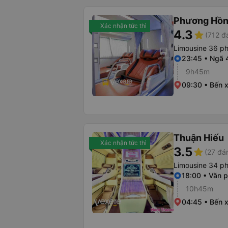
Phương Hồn
Xác nhận tức thì
4.3
star
(712 đ
Limousine 36 p
23:45 • Ngã 
9h45m
09:30 • Bến x
Thuận Hiếu
Xác nhận tức thì
3.5
star
(27 đá
Limousine 34 p
18:00 • Văn 
10h45m
04:45 • Bến 