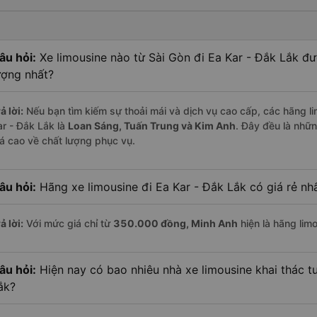
âu hỏi:
Xe limousine nào từ Sài Gòn đi Ea Kar - Đắk Lắk đ
ượng nhất?
ả lời:
Nếu bạn tìm kiếm sự thoải mái và dịch vụ cao cấp, các hãng lim
ar - Đắk Lắk là
Loan Sáng, Tuấn Trung và Kim Anh
. Đây đều là nhữ
iá cao về chất lượng phục vụ.
âu hỏi:
Hãng xe limousine đi Ea Kar - Đắk Lắk có giá rẻ nh
ả lời:
Với mức giá chỉ từ
350.000
đồng,
Minh Anh
hiện là hãng limo
âu hỏi:
Hiện nay có bao nhiêu nhà xe limousine khai thác t
ắk?