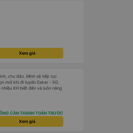
Xem giá
ình, chu đáo. Mình sẽ tiếp tục
n mới khi đi tuyến Eakar - SG.
ó nhiều KH biết đến và luôn nâng
ÔNG CẦN THANH TOÁN TRƯỚC
Xem giá