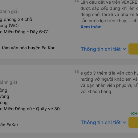
Lần đầu đặt vé trên VEXERE 
được sắp xếp đúng khi lên x
đánh giá)
đúng chỗ, tài xế và phụ xe t
ng phòng 34 chỗ
sẵn nước lọc trên khay,... ch
hòng (WC)
thôi. Nhưng vậy cũng quá ổn
Xem thêm
Xe Miền Đông - Dãy 6-C1
g tâm văn hóa huyện Ea Kar
keyboard_arrow_down
Thông tin chi tiết
e góp ý thêm tí là vẫn còn 
hưởng với người khác em vẫn đánh giá về chất lượng nhà xe
đánh giá)
và bạn nhân viên phục vụ rất
hòng
với khách hàng
iường
hòng
Xe Miền Đông cũ - Quầy vé 30
KH
keyboard_arrow_down
Thông tin chi tiết
rấn EaKar