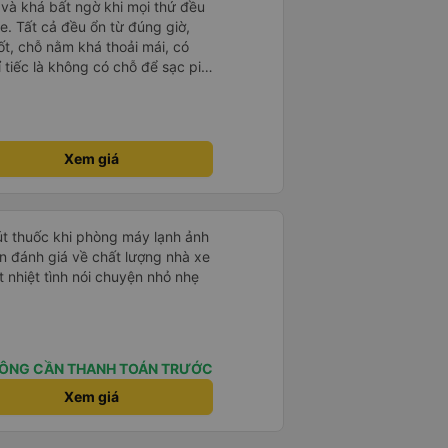
và khá bất ngờ khi mọi thứ đều
e. Tất cả đều ổn từ đúng giờ,
ốt, chỗ nằm khá thoải mái, có
ỉ tiếc là không có chỗ để sạc pin
 rồi!
Xem giá
hút thuốc khi phòng máy lạnh ảnh
 nhiệt tình nói chuyện nhỏ nhẹ
ÔNG CẦN THANH TOÁN TRƯỚC
Xem giá