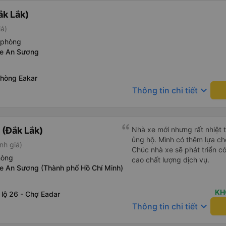
ắk Lắk)
iá)
 phòng
xe An Sương
Phòng Eakar
keyboard_arrow_down
Thông tin chi tiết
(Đắk Lắk)
Nhà xe mới nhưng rất nhiệt t
ủng hộ. Mình có thêm lựa chọ
nh giá)
Chúc nhà xe sẽ phát triển c
hòng
cao chất lượng dịch vụ.
xe An Sương (Thành phố Hồ Chí Minh)
KH
lộ 26 - Chợ Eadar
keyboard_arrow_down
Thông tin chi tiết