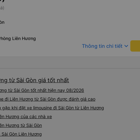
iá)
òn
Phòng Liên Hương
keyboard_arrow_down
Thông tin chi tiết
ơng từ Sài Gòn giá tốt nhất
ơng từ Sài Gòn tốt nhất hiện nay 08/2026
ine đi Liên Hương từ Sài Gòn được đánh giá cao
ặp khi đặt xe limousine đi Sài Gòn từ Liên Hương
Liên Hương của các nhà xe
Liên Hương từ Sài Gòn
ne Sài Gòn Liên Hương