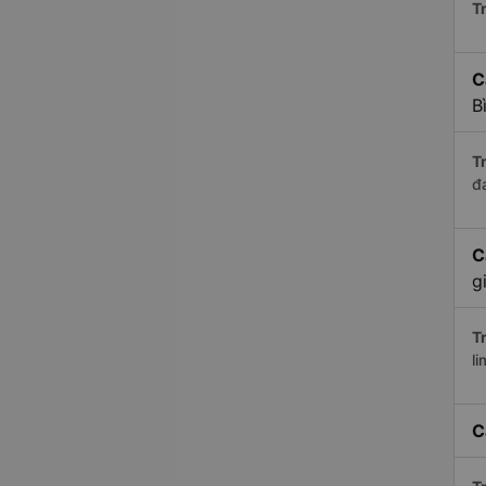
Tr
C
B
Tr
đ
C
g
Tr
li
C