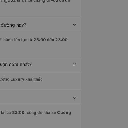
oảng
262 km
, một chặng đi vừa đủ để
n đường này?
i hành liên tục từ
23:00 đến 23:00
.
huận sớm nhất?
ường Luxury
khai thác.
là lúc
23:00
, cũng do nhà xe
Cường