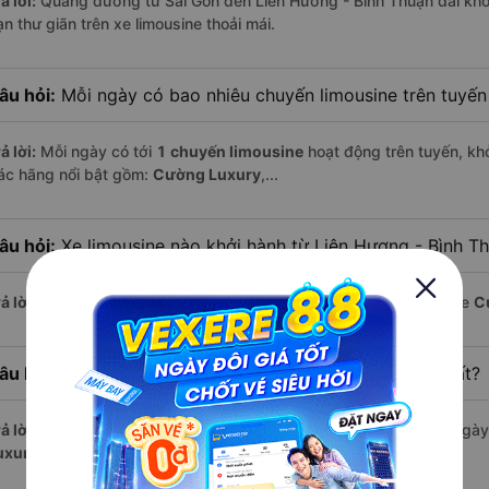
ả lời:
Quãng đường từ Sài Gòn đến Liên Hương - Bình Thuận dài kh
n thư giãn trên xe limousine thoải mái.
âu hỏi:
Mỗi ngày có bao nhiêu chuyến limousine trên tuyế
ả lời:
Mỗi ngày có tới
1 chuyến limousine
hoạt động trên tuyến, khở
ác hãng nổi bật gồm:
Cường Luxury
,...
âu hỏi:
Xe limousine nào khởi hành từ Liên Hương - Bình T
ả lời:
Chuyến limousine sớm nhất khởi hành lúc
23:00
, do nhà xe
C
âu hỏi:
Xe limousine nào khởi hành từ Sài Gòn muộn nhất?
ả lời:
Nếu bạn muốn đi chuyến muộn, lựa chọn cuối cùng trong ngày 
uxury
vận hành.