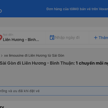
Đơn hàng của tôi
Mở bán vé trên Vexe
fo
Nơi đến
add
Nhập ngày đi
Thêm
xe limousine đi Liên Hương từ Sài Gòn
 Sài Gòn đi Liên Hương - Bình Thuận
: 1 chuyến mỗi 
rống và ưu đãi khi đặt vé
ry