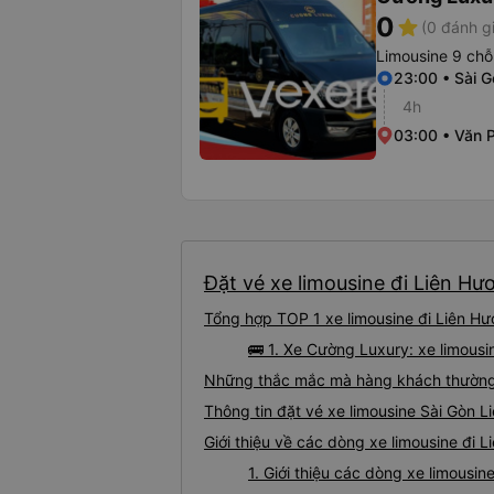
0
star
(0 đánh g
Limousine 9 chỗ
23:00 • Sài G
4h
03:00 • Văn 
Đặt vé xe limousine đi Liên Hư
Tổng hợp TOP 1 xe limousine đi Liên Hư
🚌 1. Xe Cường Luxury: xe limous
Những thắc mắc mà hàng khách thường g
Thông tin đặt vé xe limousine Sài Gòn 
Giới thiệu về các dòng xe limousine đi 
1. Giới thiệu các dòng xe limousi