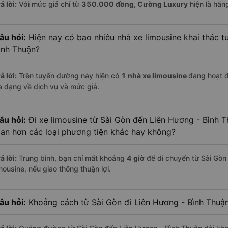
ả lời:
Với mức giá chỉ từ
350.000
đồng,
Cường Luxury
hiện là hãng
âu hỏi:
Hiện nay có bao nhiêu nhà xe limousine khai thác t
ình Thuận?
ả lời:
Trên tuyến đường này hiện có
1
nhà xe
limousine
đang hoạt 
a dạng về dịch vụ và mức giá.
âu hỏi:
Đi xe limousine từ Sài Gòn đến Liên Hương - Bình T
ian hơn các loại phương tiện khác hay không?
ả lời:
Trung bình, bạn chỉ mất khoảng
4 giờ
để di chuyển từ Sài Gòn
mousine, nếu giao thông thuận lợi.
âu hỏi:
Khoảng cách từ Sài Gòn đi Liên Hương - Bình Thuận