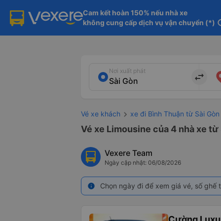
Cam kết hoàn 150% nếu nhà xe

không cung cấp dịch vụ vận chuyển (*)
in
Nơi xuất phát
import_export
Vé xe khách
xe đi Bình Thuận từ Sài Gòn
Vé xe Limousine của 4 nhà xe từ
Vexere Team
Ngày cập nhật: 06/08/2026
Chọn ngày đi để xem giá vé, số ghế t
info
Cường Luxu