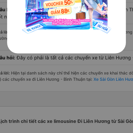
âu hỏi:
Xe limousine nào từ Sài Gòn đi Liên Hương - Bình 
ốt nhất?
ả lời:
Tạm thời chưa đủ review để đánh giá có nhà xe đi Liên Hương 
ường này có chất lượng xuất sắc.
âu hỏi:
Đây có phải là tất cả các chuyến xe từ Liên Hương 
ả lời:
Hiện tại danh sách này chỉ thể hiện các chuyến xe khai thác d
ộ các chuyến xe đi Liên Hương - Bình Thuận tại:
Xe Sài Gòn Liên Hươ
Lịch trình chi tiết các xe limousine Đi Liên Hương từ Sài Gò