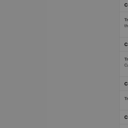
C
Tr
th
C
Tr
C
C
Tr
C