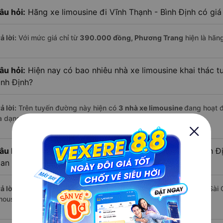
âu hỏi:
Hãng xe limousine đi Vĩnh Thạnh - Bình Định có giá
ả lời:
Với mức giá chỉ từ
390.000
đồng,
Phương Trang
hiện là hãng
âu hỏi:
Hiện nay có bao nhiêu nhà xe limousine khai thác t
ình Định?
ả lời:
Trên tuyến đường này hiện có
3
nhà xe
limousine
đang hoạt 
a dạng về dịch vụ và mức giá.
âu hỏi:
Đi xe limousine từ Sài Gòn đến Vĩnh Thạnh - Bình Đị
ian hơn các loại phương tiện khác hay không?
ả lời:
Trung bình, bạn chỉ mất khoảng
12.5 giờ
để di chuyển từ Sài 
mousine, nếu giao thông thuận lợi.