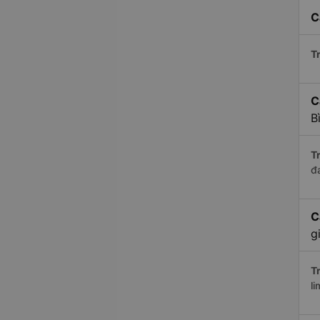
C
Tr
C
B
Tr
đ
C
g
Tr
li