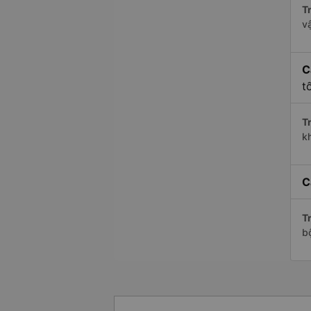
Tr
v
C
t
Tr
k
C
Tr
b