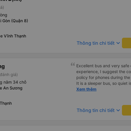
iá)
hòng
i Gòn (Quận 8)
xe Vĩnh Thạnh
keyboard_arrow_down
Thông tin chi tiết
ng
Excellent bus and very safe 
experience, I suggest the 
đánh giá)
policy for phones during the
ng nằm 34 chỗ
It is a sleeper bus, so quiet 
Xe An Sương
Wi-Fi password clearly insid
Xem thêm
would definitely ride with them again! --------
lượng tốt và tài xế lái xe rấ
 Thạnh
hơn, tôi góp ý nhà xe nên có
keyboard_arrow_down
Thông tin chi tiết
lặng (tắt âm thanh điện tho
phiền hành khách khác ngủ.
mật khẩu Wi-Fi trong xe để
Tôi vẫn sẽ tiếp tục ủng hộ nh