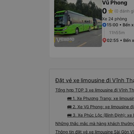
Vũ Phong
0
star
(0 đánh g
Xe 24 phòng
15:00 • Bến 
11h55m
02:55 • Bến 
Đặt vé xe limousine đi Vĩnh Th
Tổng hợp TOP 3 xe limousine đi Vĩnh Th
🚌 1. Xe Phương Trang: xe limous
🚌 2. Xe Vũ Phong: xe limousine đi
🚌 3. Xe Phúc Lộc (Bình Định): xe
Những thắc mắc mà hàng khách thường g
Thông tin đặt vé xe limousine Sài Gòn 