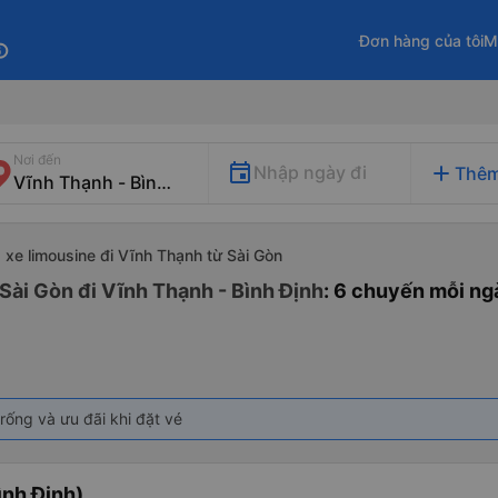
Đơn hàng của tôi
M
fo
Nơi đến
add
Nhập ngày đi
Thêm
xe limousine đi Vĩnh Thạnh từ Sài Gòn
Sài Gòn đi Vĩnh Thạnh - Bình Định
: 6 chuyến mỗi ng
rống và ưu đãi khi đặt vé
ình Định)