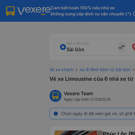
Cam kết hoàn 150% nếu nhà xe

không cung cấp dịch vụ vận chuyển (*)
in
Nơi xuất phát
import_export
Vé xe khách
xe đi Bình Định từ Sài Gòn
Vé xe Limousine của 6 nhà xe từ 
Vexere Team
Ngày cập nhật: 07/08/2026
Chọn ngày đi để xem giá vé, số ghế t
info
Phúc Lộc (B