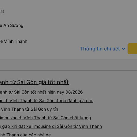
iá)
xe An Sương
xe Vĩnh Thạnh
keyboard_arrow_down
Thông tin chi tiết
ạnh từ Sài Gòn giá tốt nhất
ạnh từ Sài Gòn tốt nhất hiện nay 08/2026
ine đi Vĩnh Thạnh từ Sài Gòn được đánh giá cao
 Vĩnh Thạnh từ Sài Gòn uy tín
 limousine đi Vĩnh Thạnh từ Sài Gòn chất lượng
ặp khi đặt xe limousine đi Sài Gòn từ Vĩnh Thạnh
Vĩnh Thạnh của các nhà xe