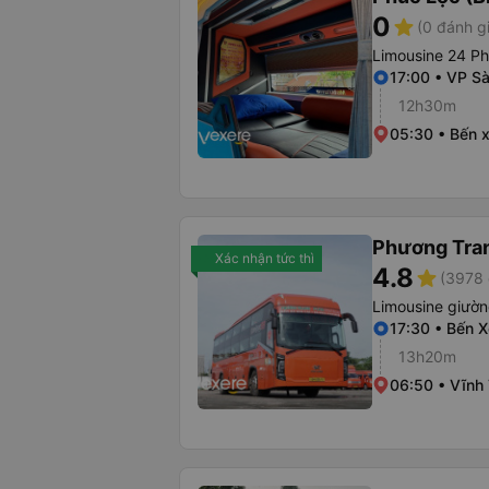
0
star
(0 đánh g
Limousine 24 P
17:00 • VP Sà
12h30m
05:30 • Bến 
Phương Tra
Xác nhận tức thì
4.8
star
(3978 
Limousine giườ
17:30 • Bến 
13h20m
06:50 • Vĩnh