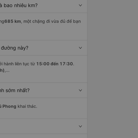
là bao nhiêu km?
ng
685 km
, một chặng đi vừa đủ để bạn
n đường này?
i hành liên tục từ
15:00 đến 17:30
.
nh)
,...
ịnh sớm nhất?
ũ Phong
khai thác.