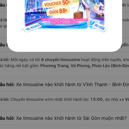
âu hỏi:
Khoảng cách từ Sài Gòn đi Vĩnh Thạnh - Bình Định 
ả lời:
Quãng đường từ Sài Gòn đến Vĩnh Thạnh - Bình Định dài khoả
ư giãn trên xe limousine thoải mái.
âu hỏi:
Mỗi ngày có bao nhiêu chuyến limousine trên tuyế
ả lời:
Mỗi ngày có tới
6 chuyến limousine
hoạt động trên tuyến, khở
ác hãng nổi bật gồm:
Phương Trang, Vũ Phong, Phúc Lộc (Bình Đị
âu hỏi:
Xe limousine nào khởi hành từ Vĩnh Thạnh - Bình Đ
ả lời:
Chuyến limousine sớm nhất khởi hành lúc
15:00
, do nhà xe
V
âu hỏi:
Xe limousine nào khởi hành từ Sài Gòn muộn nhất?