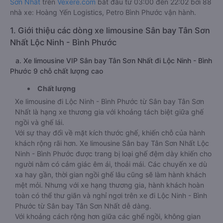
Sơn Nhất
trên
Vexere.com
bắt đầu từ 03:00 đến 22:02 bởi 88
nhà xe: Hoàng Yến Logistics, Petro Bình Phước vận hành.
1. Giới thiệu các dòng xe limousine Sân bay Tân Sơn
Nhất Lộc Ninh - Bình Phước
a. Xe limousine VIP Sân bay Tân Sơn Nhất đi Lộc Ninh - Bình
Phước 9 chỗ chất lượng cao
Chất lượng
Xe limousine đi Lộc Ninh - Bình Phước từ Sân bay Tân Sơn
Nhất là hạng xe thương gia với khoảng tách biệt giữa ghế
ngồi và ghế lái.
Với sự thay đổi về mặt kích thước ghế, khiến chỗ của hành
khách rộng rãi hơn. Xe limousine Sân bay Tân Sơn Nhất Lộc
Ninh - Bình Phước được trang bị loại ghế đệm dày khiến cho
người nằm có cảm giác êm ái, thoải mái. Các chuyến xe dù
xa hay gần, thời gian ngồi ghế lâu cũng sẽ làm hành khách
mệt mỏi. Nhưng với xe hạng thương gia, hành khách hoàn
toàn có thể thư giãn và nghỉ ngơi trên xe đi Lộc Ninh - Bình
Phước từ Sân bay Tân Sơn Nhất dễ dàng.
Với khoảng cách rộng hơn giữa các ghế ngồi, không gian