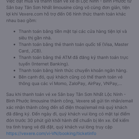
Việc đặt mua và thanh toán vé xe đi Lộc Ninh - Bình Phước từ
Sân bay Tân Sơn Nhất limousine cũng vô cùng đơn giản, tiện
lợi khi Vexere.com hỗ trợ đến 06 hình thức thanh toán khác
nhau bao gồm:
Thanh toán bằng tiền mặt tại các cửa hàng tiện lợi và
siêu thị gần nhà.
Thanh toán bằng thẻ thanh toán quốc tế (Visa, Master
Card, JCB).
Thanh toán bằng thẻ ATM đã đăng ký thanh toán trực
tuyến (Internet Banking).
Thanh toán bằng hình thức chuyển khoản ngân hàng.
Bên cạnh đó, quý khách cũng có thể thanh toán vé
thông qua các ví Momo, ZaloPay, AirPay, VNPay,…
Sau khi thanh toán vé xe Sân bay Tân Sơn Nhất Lộc Ninh -
Bình Phước limousine thành công, Vexere sẽ gửi tin nhắn/email
xác nhận thành công đến số điện thoại/email mà quý khách
đã đăng ký. Đến ngày đi, quý khách vui lòng có mặt tại điểm
đón trước 30 phút giờ khởi hành để chuẩn bị lên xe. Để kiểm
tra tình trạng vé đã đặt, quý khách vui lòng truy cập
https://vexere.com/vi-VN/booking/ticketinfo