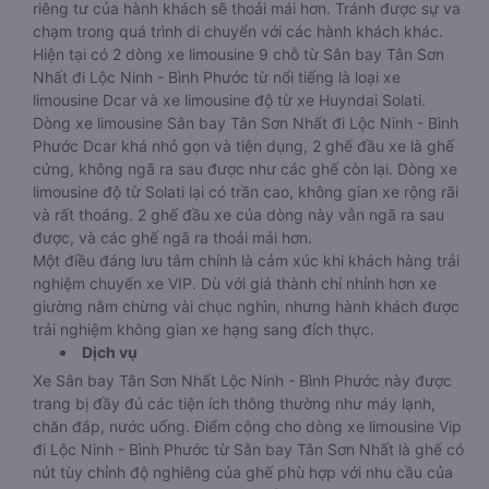
riêng tư của hành khách sẽ thoải mái hơn. Tránh được sự va
chạm trong quá trình di chuyển với các hành khách khác.
Hiện tại có 2 dòng xe limousine 9 chỗ từ Sân bay Tân Sơn
Nhất đi Lộc Ninh - Bình Phước từ nổi tiếng là loại xe
limousine Dcar và xe limousine độ từ xe Huyndai Solati.
Dòng xe limousine Sân bay Tân Sơn Nhất đi Lộc Ninh - Bình
Phước Dcar khá nhỏ gọn và tiện dụng, 2 ghế đầu xe là ghế
cứng, không ngã ra sau được như các ghế còn lại. Dòng xe
limousine độ từ Solati lại có trần cao, không gian xe rộng rãi
và rất thoáng. 2 ghế đầu xe của dòng này vẫn ngã ra sau
được, và các ghế ngã ra thoải mái hơn.
Một điều đáng lưu tâm chính là cảm xúc khi khách hàng trải
nghiệm chuyến xe VIP. Dù với giá thành chỉ nhỉnh hơn xe
giường nằm chừng vài chục nghìn, nhưng hành khách được
trải nghiệm không gian xe hạng sang đích thực.
Dịch vụ
Xe Sân bay Tân Sơn Nhất Lộc Ninh - Bình Phước này được
trang bị đầy đủ các tiện ích thông thường như máy lạnh,
chăn đắp, nước uống. Điểm cộng cho dòng xe limousine Vip
đi Lộc Ninh - Bình Phước từ Sân bay Tân Sơn Nhất là ghế có
nút tùy chỉnh độ nghiêng của ghế phù hợp với nhu cầu của