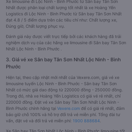
Xe limousine đi Lộc Ninh - Bình Phước từ Sân bay Tân Sơn
Nhất được phân loại chất lượng tốt nhất là xe Hoàng Yến
Logistics đi Lộc Ninh - Bình Phước từ Sân bay Tân Sơn Nhất
đạt 4.8 / 5 điểm dựa trên các tiêu chí như: Chất lượng xe,
Đúng giờ, Chất lượng phục vụ.
Đánh giá này được viết trực tiếp bởi các khách hàng đã trải
nghiệm dịch vụ của các hãng xe limousine đi Sân bay Tân Sơn
Nhất Lộc Ninh - Bình Phước .
3. Giá vé xe Sân bay Tân Sơn Nhất Lộc Ninh - Bình
Phước
Hiện tại, theo cập nhật mới nhất của Vexere.com, giá vé xe
limousine tuyến Lộc Ninh - Bình Phước - Sân bay Tân Sơn
Nhất có mức giá dao động từ 220000 đồng - 250000 đồng.
Trong đó, nhà xe Hoàng Yến Logistics có giá vé rẻ nhất, chỉ
220000 đồng. Đặt vé xe Sân bay Tân Sơn Nhất Lộc Ninh -
Bình Phước chính hãng tại
Vexere.com
để có giá rẻ nhất, đảm
bảo giữ chỗ 100% và hỗ trợ đổi trả vé miễn phí. Tổng đài tư
vấn, đặt vé và đổi trả vé miễn phí:
1900 888684
.
Xe Sân bay Tân Sơn Nhất Lộc Ninh - Bình Phước limousine tốt