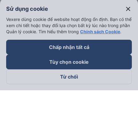
close
Sử dụng cookie
Vexere dùng cookie để website hoạt động ổn định. Bạn có thể
xem chi tiết hoặc thay đổi lựa chọn bất kỳ lúc nào trong phần
Quản lý cookie. Tìm hiểu thêm trong
Chính sách Cookie
.
Chấp nhận tất cả
Tùy chọn cookie
Từ chối
Theo dõi chúng tôi trên
Facebook
Tiktok
Youtube
Công ty TNHH Thương Mại Dịch Vụ Vexere
Địa chỉ đăng ký kinh doanh: 8C Chữ Đồng Tử, Phường Tân
Sơn Nhất, TP. Hồ Chí Minh, Việt Nam
Địa chỉ
:
Lầu 2, toà nhà H3 Circo Hoàng Diệu, 384 Hoàng Diệu,