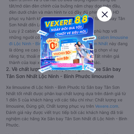
tắt/mở dàn đèn chính của buồng nằm chạy dọc trên đầu,
đèn dưới chân và màn hình tv có đầy đủ phim chuẩn HD
phục vụ hành khách giải trí trong chuyến đi từ Sân bay Tân
Sơn Nhất đến Lộc Ninh - Bình Phước.
Lưu ý 2 cabin cuối thường thiết kế nhỏ hơn phù hợp với
những người có thân hình nhỏ nhắn. Dòng
xe cabin limousine
đi Lộc Ninh - Bình Phước từ Sân bay Tân Sơn Nhất
này đang
là dòng xe cao cấp nhất, hành khách thường chọn vì sự
riêng tư, thoải mái, sang trọng và tiện nghi. Tất nhiên giá
thành của loại xe này sẽ cao hơn các loại khác.
2. Về chất lượng, review, đánh giá nhà xe Sân bay
Tân Sơn Nhất Lộc Ninh - Bình Phước limousine
Xe limousine đi Lộc Ninh - Bình Phước từ Sân bay Tân Sơn
Nhất tốt nhất được phân loại chất lượng dựa trên đánh giá từ
1 đến 5 của khách hàng với các tiêu chí như: Chất lượng xe
limousine, Đúng giờ, Chất lượng phục vụ trên
Vexere.com
.
Đánh giá này được viết trực tiếp bởi các khách hàng đã trải
nghiệm các hãng Xe Sân bay Tân Sơn Nhất đi Lộc Ninh - Bình
Phước.