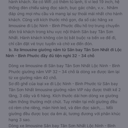
hành khách. Xe có Wifi ,có thêm tủ lạnh, ti vi led 19 inch, hệ
thống đèn chiếu sáng đọc sách, bục gác chân, v.v.. Nhằm
đáp ứng mọi nhu cầu và mang lại sự thoải mái nhất cho hành
khách. Cũng với kích thước nhỏ gọn, đa số các hãng xe
limousine đi Lộc Ninh - Bình Phước đều hỗ trợ trung chuyển
đón trả khách trong khu vực nội thành Sân bay Tân Sơn
Nhất. Hành khách không còn bị bắt buộc ra bến xe để đi,
chỉ cần đặt vé trực tuyến và chờ xe đến đón.
b. Xe limousine giường nằm từ Sân bay Tân Sơn Nhất đi Lộc
Ninh - Bình Phước đầy đủ tiện nghi 32 - 34 chỗ
Dòng xe limousine đi Sân bay Tân Sơn Nhất Lộc Ninh - Bình
Phước giường nằm VIP 32 – 34 chỗ là dòng xe được làm lại
từ xe giường nằm 40 chỗ.
Sơ đồ ghế của loại xe đi Lộc Ninh - Bình Phước từ Sân bay
Tân Sơn Nhất limousine giường nằm VIP này được thiết kế 2
tầng, 3 dãy và 6 hàng. Kích thước dài hơn dòng xe giường
nằm thông thường một chút. Tuy nhiên tại mỗi giường đều
có rèm che riêng, màn hình led, và đèn đọc sách,…. Mỗi
giường đều được bọc da êm ái, tương đương với phân khúc
hạng 3 sao.
Dòng xe limousine Sân bay Tân Sơn Nhất Lộc Ninh - Bình