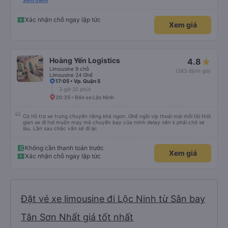
hay không thì cũng ko rõ tại mình say xe nên ngủ ko à
Xem thêm
Xác nhận chỗ ngay lập tức
Xem giá
Hoàng Yến Logistics
4.8
Limousine 9 chỗ
(383 đánh giá)
Limousine 24 Ghế
17:05 • Vp. Quận 5
3 giờ 30 phút
20:35 • Bến xe Lộc Ninh
Có hỗ trợ xe trung chuyển riêng khá ngon. Ghế ngồi vip thoải mái mỗi tội thời
gian xe đi hơi muộn may mà chuyến bay của mình delay nên k phải chờ xe
lâu. Lần sau chắc vẫn sẽ đi lại.
Không cần thanh toán trước
Xem giá
Xác nhận chỗ ngay lập tức
Đặt vé xe limousine đi Lộc Ninh từ Sân bay
Tân Sơn Nhất giá tốt nhất