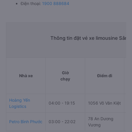
Điện thoại:
1900 888684
Thông tin đặt vé xe limousine Sân 
Giờ
Nhà xe
Điểm đi
chạy
Hoàng Yến
04:00 - 19:15
1056 Võ Văn Kiệt
Ấp
Logistics
78 An Dương
Số
Petro Bình Phước
03:00 - 22:02
Vương
Bì