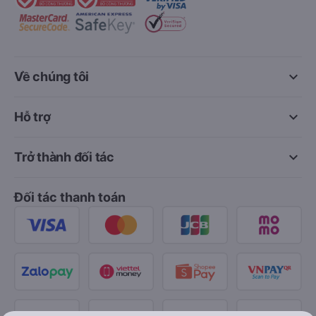
keyboard_arrow_down
Về chúng tôi
keyboard_arrow_down
Hỗ trợ
keyboard_arrow_down
Trở thành đối tác
Đối tác thanh toán