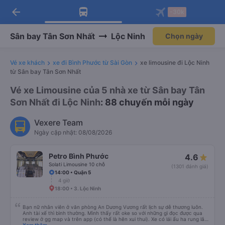
arrow_back
Tải app Vexere ngay!
Tải app Vexere
-30k
Mở app
Mở app
Nhận ưu đãi thành viên độc
-30k/ghế khi đặt vé máy bay qua
quyền
app
Sân bay Tân Sơn Nhất
Lộc Ninh
Chọn ngày
Vé xe khách
xe đi Bình Phước từ Sài Gòn
xe limousine đi Lộc Ninh
từ Sân bay Tân Sơn Nhất
Vé xe Limousine của 5 nhà xe từ Sân bay Tân
Sơn Nhất đi Lộc Ninh
: 88 chuyến mỗi ngày
Vexere Team
Ngày cập nhật: 08/08/2026
Petro Bình Phước
4.6
Solati Limousine 10 chỗ
(1301 đánh giá)
14:00 • Quận 5
4 giờ
18:00 • 3. Lộc Ninh
Bạn nữ nhân viên ở văn phòng An Dương Vương rất lịch sự dễ thương luôn.
Anh tài xế thì bình thường. Mình thấy rất oke so với những gì đọc được qua
review ở gg map và trên app (có thể là hên xui thui). Xe có lái ẩu ha rung lắc