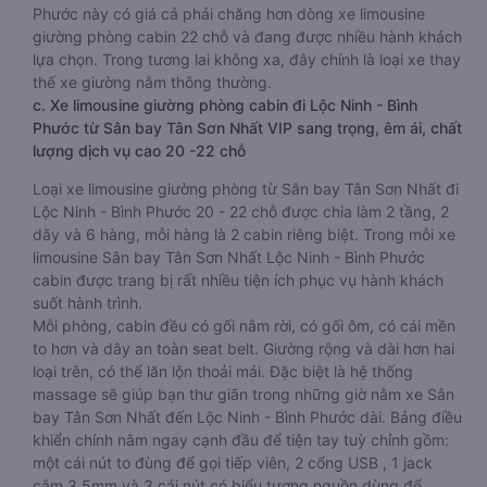
Phước này có giá cả phải chăng hơn dòng xe limousine
giường phòng cabin 22 chỗ và đang được nhiều hành khách
lựa chọn. Trong tương lai không xa, đây chính là loại xe thay
thế xe giường nằm thông thường.
c. Xe limousine giường phòng cabin đi Lộc Ninh - Bình
Phước từ Sân bay Tân Sơn Nhất VIP sang trọng, êm ái, chất
lượng dịch vụ cao 20 -22 chỗ
Loại xe limousine giường phòng từ Sân bay Tân Sơn Nhất đi
Lộc Ninh - Bình Phước 20 - 22 chỗ được chia làm 2 tầng, 2
dãy và 6 hàng, mỗi hàng là 2 cabin riêng biệt. Trong mỗi xe
limousine Sân bay Tân Sơn Nhất Lộc Ninh - Bình Phước
cabin được trang bị rất nhiều tiện ích phục vụ hành khách
suốt hành trình.
Mỗi phòng, cabin đều có gối nằm rời, có gối ôm, có cái mền
to hơn và dây an toàn seat belt. Giường rộng và dài hơn hai
loại trên, có thể lăn lộn thoải mái. Đặc biệt là hệ thống
massage sẽ giúp bạn thư giãn trong những giờ nằm xe Sân
bay Tân Sơn Nhất đến Lộc Ninh - Bình Phước dài. Bảng điều
khiển chính nằm ngay cạnh đầu để tiện tay tuỳ chỉnh gồm:
một cái nút to đùng để gọi tiếp viên, 2 cổng USB , 1 jack
cắm 3.5mm và 3 cái nút có biểu tượng nguồn dùng để