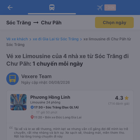
arrow_back
Tải app Vexere ngay!
Tải app Vexere
-30k
Mở app
Mở app
Nhận ưu đãi thành viên độc
-30k/ghế khi đặt vé máy bay qua
quyền
app
Sóc Trăng
Chư Păh
Chọn ngày
Vé xe khách
xe đi Gia Lai từ Sóc Trăng
xe limousine đi Chư Păh từ
Sóc Trăng
Vé xe Limousine của 4 nhà xe từ Sóc Trăng đi
Chư Păh
: 1 chuyến mỗi ngày
Vexere Team
Ngày cập nhật: 06/08/2026
Phương Hồng Linh
4.3
Limousine 24 phòng
(714 đánh giá)
17:30 • Sóc Trăng (Dọc QL1A)
17 giờ 50 phút
11:20 • Bến xe Đức Long Gia Lai
Tài xế và lơ xe dễ thương, mình kẹt xe nhưng vẫn cố gắng đợi để mình ko trễ
chuyến, rất nhẹ nhàng và lịch sự. Xe sạch sẽ, thoáng mát, mền thơm tho.
Rất hài lòng trong chuyến đi này