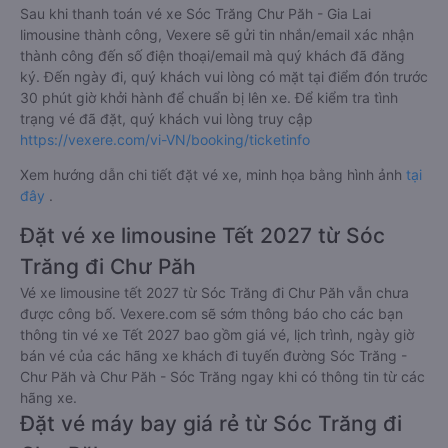
Sau khi thanh toán vé xe Sóc Trăng Chư Păh - Gia Lai
limousine thành công, Vexere sẽ gửi tin nhắn/email xác nhận
thành công đến số điện thoại/email mà quý khách đã đăng
ký. Đến ngày đi, quý khách vui lòng có mặt tại điểm đón trước
30 phút giờ khởi hành để chuẩn bị lên xe. Để kiểm tra tình
trạng vé đã đặt, quý khách vui lòng truy cập
https://vexere.com/vi-VN/booking/ticketinfo
Xem hướng dẫn chi tiết đặt vé xe, minh họa bằng hình ảnh
tại
đây
.
Đặt vé xe limousine Tết 2027 từ Sóc
Trăng đi Chư Păh
Vé xe limousine tết 2027 từ Sóc Trăng đi Chư Păh vẫn chưa
được công bố. Vexere.com sẽ sớm thông báo cho các bạn
thông tin vé xe Tết 2027 bao gồm giá vé, lịch trình, ngày giờ
bán vé của các hãng xe khách đi tuyến đường Sóc Trăng -
Chư Păh và Chư Păh - Sóc Trăng ngay khi có thông tin từ các
hãng xe.
Đặt vé máy bay giá rẻ từ Sóc Trăng đi