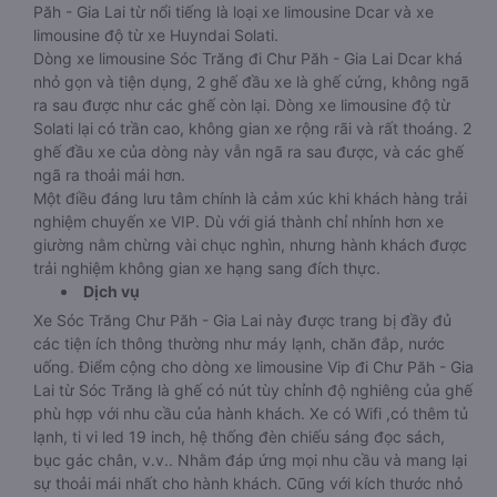
Păh - Gia Lai từ nổi tiếng là loại xe limousine Dcar và xe
limousine độ từ xe Huyndai Solati.
Dòng xe limousine Sóc Trăng đi Chư Păh - Gia Lai Dcar khá
nhỏ gọn và tiện dụng, 2 ghế đầu xe là ghế cứng, không ngã
ra sau được như các ghế còn lại. Dòng xe limousine độ từ
Solati lại có trần cao, không gian xe rộng rãi và rất thoáng. 2
ghế đầu xe của dòng này vẫn ngã ra sau được, và các ghế
ngã ra thoải mái hơn.
Một điều đáng lưu tâm chính là cảm xúc khi khách hàng trải
nghiệm chuyến xe VIP. Dù với giá thành chỉ nhỉnh hơn xe
giường nằm chừng vài chục nghìn, nhưng hành khách được
trải nghiệm không gian xe hạng sang đích thực.
Dịch vụ
Xe Sóc Trăng Chư Păh - Gia Lai này được trang bị đầy đủ
các tiện ích thông thường như máy lạnh, chăn đắp, nước
uống. Điểm cộng cho dòng xe limousine Vip đi Chư Păh - Gia
Lai từ Sóc Trăng là ghế có nút tùy chỉnh độ nghiêng của ghế
phù hợp với nhu cầu của hành khách. Xe có Wifi ,có thêm tủ
lạnh, ti vi led 19 inch, hệ thống đèn chiếu sáng đọc sách,
bục gác chân, v.v.. Nhằm đáp ứng mọi nhu cầu và mang lại
sự thoải mái nhất cho hành khách. Cũng với kích thước nhỏ