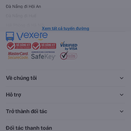
Đà Nẵng đi Hội An
Đà Nẵng đi Huế
Hải Phòng đi Hà Nội
Xem tất cả tuyến đường
keyboard_arrow_down
Về chúng tôi
keyboard_arrow_down
Hỗ trợ
keyboard_arrow_down
Trở thành đối tác
Đối tác thanh toán