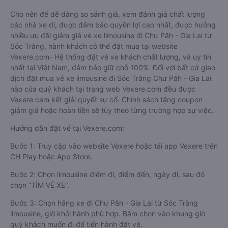
Cho nên để dễ dàng so sánh giá, xem đánh giá chất lượng
các nhà xe đi, được đảm bảo quyền lợi cao nhất, được hưởng
nhiều ưu đãi giảm giá vé xe limousine đi Chư Păh - Gia Lai từ
Sóc Trăng, hành khách có thể đặt mua tại website
Vexere.com- Hệ thống đặt vé xe khách chất lượng, và uy tín
nhất tại Việt Nam, đảm bảo giữ chỗ 100%. Đối với bất cứ giao
dịch đặt mua vé xe limousine đi Sóc Trăng Chư Păh - Gia Lai
nào của quý khách tại trang web Vexere.com đều được
Vexere cam kết giải quyết sự cố. Chính sách tặng coupon
giảm giá hoặc hoàn tiền sẽ tùy theo từng trường hợp sự việc.
Hướng dẫn đặt vé tại Vexere.com:
Bước 1: Truy cập vào website Vexere hoặc tải app Vexere trên
CH Play hoặc App Store.
Bước 2: Chọn limousine điểm đi, điểm đến, ngày đi, sau đó
chọn “TÌM VÉ XE”.
Bước 3: Chọn hãng xe đi Chư Păh - Gia Lai từ Sóc Trăng
limousine, giờ khởi hành phù hợp. Bấm chọn vào khung giờ
quý khách muốn đi để tiến hành đặt vé.