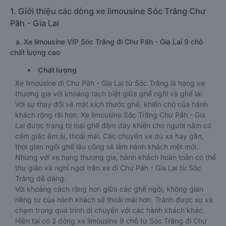
1. Giới thiệu các dòng xe limousine Sóc Trăng Chư
Păh - Gia Lai
a. Xe limousine VIP Sóc Trăng đi Chư Păh - Gia Lai 9 chỗ
chất lượng cao
Chất lượng
Xe limousine đi Chư Păh - Gia Lai từ Sóc Trăng là hạng xe
thương gia với khoảng tách biệt giữa ghế ngồi và ghế lái.
Với sự thay đổi về mặt kích thước ghế, khiến chỗ của hành
khách rộng rãi hơn. Xe limousine Sóc Trăng Chư Păh - Gia
Lai được trang bị loại ghế đệm dày khiến cho người nằm có
cảm giác êm ái, thoải mái. Các chuyến xe dù xa hay gần,
thời gian ngồi ghế lâu cũng sẽ làm hành khách mệt mỏi.
Nhưng với xe hạng thương gia, hành khách hoàn toàn có thể
thư giãn và nghỉ ngơi trên xe đi Chư Păh - Gia Lai từ Sóc
Trăng dễ dàng.
Với khoảng cách rộng hơn giữa các ghế ngồi, không gian
riêng tư của hành khách sẽ thoải mái hơn. Tránh được sự va
chạm trong quá trình di chuyển với các hành khách khác.
Hiện tại có 2 dòng xe limousine 9 chỗ từ Sóc Trăng đi Chư