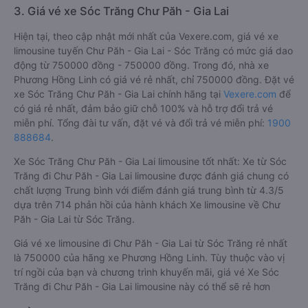
3. Giá vé xe Sóc Trăng Chư Păh - Gia Lai
Hiện tại, theo cập nhật mới nhất của Vexere.com, giá vé xe
limousine tuyến Chư Păh - Gia Lai - Sóc Trăng có mức giá dao
động từ 750000 đồng - 750000 đồng. Trong đó, nhà xe
Phương Hồng Linh có giá vé rẻ nhất, chỉ 750000 đồng. Đặt vé
xe Sóc Trăng Chư Păh - Gia Lai chính hãng tại
Vexere.com
để
có giá rẻ nhất, đảm bảo giữ chỗ 100% và hỗ trợ đổi trả vé
miễn phí. Tổng đài tư vấn, đặt vé và đổi trả vé miễn phí:
1900
888684
.
Xe Sóc Trăng Chư Păh - Gia Lai limousine tốt nhất: Xe từ Sóc
Trăng đi Chư Păh - Gia Lai limousine được đánh giá chung có
chất lượng Trung bình với điểm đánh giá trung bình từ 4.3/5
dựa trên 714 phản hồi của hành khách Xe limousine về Chư
Păh - Gia Lai từ Sóc Trăng.
Giá vé xe limousine đi Chư Păh - Gia Lai từ Sóc Trăng rẻ nhất
là 750000 của hãng xe Phương Hồng Linh. Tùy thuộc vào vị
trí ngồi của bạn và chương trình khuyến mãi, giá vé Xe Sóc
Trăng đi Chư Păh - Gia Lai limousine này có thể sẽ rẻ hơn