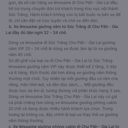
gọn, đa số các hãng xe limousine đi Chư Păh - Gia Lai đều
hỗ trợ trung chuyển đón trả khách trong khu vực nội thành
Sóc Trăng. Hành khách không còn bị bắt buộc ra bến xe để
đi, chỉ cần đặt vé trực tuyến và chờ xe đến đón.
b. Xe limousine giường nằm từ Sóc Trăng đi Chư Păh - Gia
Lai đầy đủ tiện nghi 32 - 34 chỗ
Dòng xe limousine đi Sóc Trăng Chư Păh - Gia Lai giường
nằm VIP 32 – 34 chỗ là dòng xe được làm lại từ xe giường
nằm 40 chỗ.
Sơ đồ ghế của loại xe đi Chư Păh - Gia Lai từ Sóc Trăng
limousine giường nằm VIP này được thiết kế 2 tầng, 3 dãy
và 6 hàng. Kích thước dài hơn dòng xe giường nằm thông
thường một chút. Tuy nhiên tại mỗi giường đều có rèm che
riêng, màn hình led, và đèn đọc sách,…. Mỗi giường đều
được bọc da êm ái, tương đương với phân khúc hạng 3 sao.
Dòng xe limousine Sóc Trăng Chư Păh - Gia Lai này có giá
cả phải chăng hơn dòng xe limousine giường phòng cabin
22 chỗ và đang được nhiều hành khách lựa chọn. Trong
tương lai không xa, đây chính là loại xe thay thế xe giường
nằm thông thường.
c. Xe limousine giường phòng cabin đi Chư Păh - Gia Lai từ