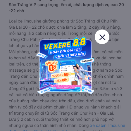
Sóc Trăng VIP sang trọng, êm ái, chất lượng dịch vụ cao 20
-22 chỗ
Loại xe limousine giường phòng từ Sóc Trăng đi Chư Păh -
Gia Lai 20 - 22 chỗ được chia làm 2 tầng, 2 dãy và 6 hàng,
mỗi hàng là 2 cabin riêng biệt. Trong mỗi xe limousine Sóc
Trăng Chư Păh - Gia Lai cabin được trang bị rất nhiều tiện
ích phục vụ hành khách suốt hành trình.
Mỗi phòng, cabin đều có gối nằm rời, có gối ôm, có cái mền
to hơn và dây an toàn seat belt. Giường rộng và dài hơn hai
loại trên, có thể lăn lộn thoải mái. Đặc biệt là hệ thống
massage sẽ giúp bạn thư giãn trong những giờ nằm xe Sóc
Trăng đến Chư Păh - Gia Lai dài. Bảng điều khiển chính nằm
ngay cạnh đầu để tiện tay tuỳ chỉnh gồm: một cái nút to
đùng để gọi tiếp viên, 2 cổng USB , 1 jack cắm 3.5mm và 3
cái nút có biểu tượng nguồn dùng để tắt/mở dàn đèn chính
của buồng nằm chạy dọc trên đầu, đèn dưới chân và màn
hình tv có đầy đủ phim chuẩn HD phục vụ hành khách giải
trí trong chuyến đi từ Sóc Trăng đến Chư Păh - Gia Lai.
Lưu ý 2 cabin cuối thường thiết kế nhỏ hơn phù hợp với
những người có thân hình nhỏ nhắn. Dòng
xe cabin limousine