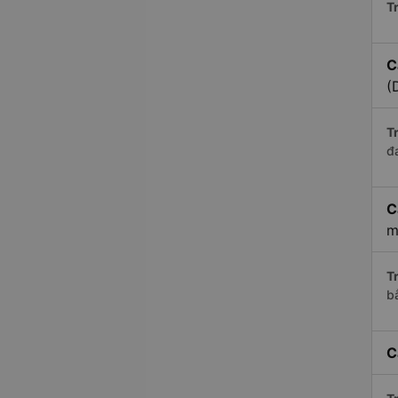
Tr
C
(
Tr
đ
C
m
Tr
b
C