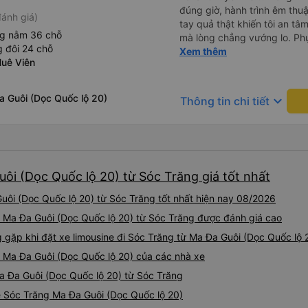
đúng giờ, hành trình êm thuậ
ánh giá)
tay quả thật khiến tôi an tâm, mãn ý. Đường xa muôn dặm
ng nằm 36 chỗ
mà lòng chẳng vướng lo. Ph
 đôi 24 chỗ
cẩn, hiếm thấy giữa thời buổi
Xem thêm
Huê Viên
Xin gửi lời tán dương chân 
hưng thịnh, vạn lộ bình an.”
a Guôi (Dọc Quốc lộ 20)
keyboard_arrow_down
Thông tin chi tiết
uôi (Dọc Quốc lộ 20) từ Sóc Trăng giá tốt nhất
uôi (Dọc Quốc lộ 20) từ Sóc Trăng tốt nhất hiện nay 08/2026
đi Ma Đa Guôi (Dọc Quốc lộ 20) từ Sóc Trăng được đánh giá cao
ặp khi đặt xe limousine đi Sóc Trăng từ Ma Đa Guôi (Dọc Quốc lộ 
g Ma Đa Guôi (Dọc Quốc lộ 20) của các nhà xe
Ma Đa Guôi (Dọc Quốc lộ 20) từ Sóc Trăng
ne Sóc Trăng Ma Đa Guôi (Dọc Quốc lộ 20)