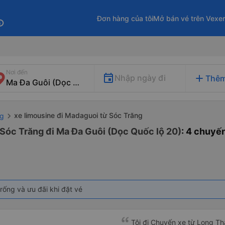
Đơn hàng của tôi
Mở bán vé trên Vexe
fo
Nơi đến
add
Nhập ngày đi
Thêm
xe limousine đi Madaguoi từ Sóc Trăng
ng
 Sóc Trăng đi Ma Đa Guôi (Dọc Quốc lộ 20)
: 4 chuyế
rống và ưu đãi khi đặt vé
Tôi đi Chuyến xe từ Long Th