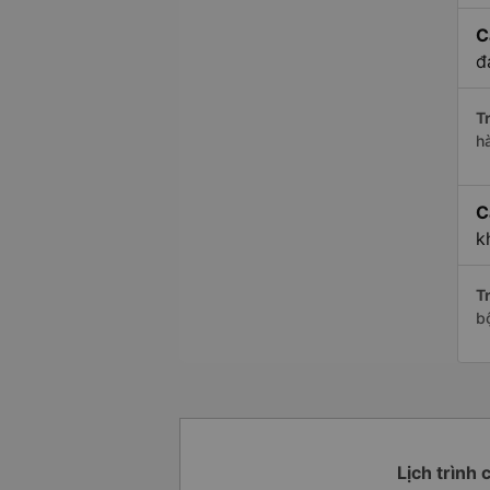
C
đ
Tr
h
C
k
Tr
b
Lịch trình 