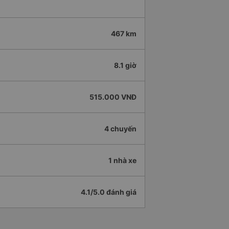
467 km
8.1 giờ
515.000 VNĐ
4 chuyến
1 nhà xe
4.1/5.0 đánh giá