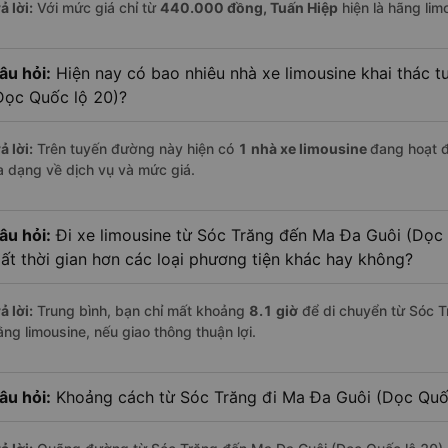
ả lời:
Với mức giá chỉ từ
440.000
đồng,
Tuấn Hiệp
hiện là hãng limo
âu hỏi:
Hiện nay có bao nhiêu nhà xe limousine khai thác 
Dọc Quốc lộ 20)?
ả lời:
Trên tuyến đường này hiện có
1
nhà xe
limousine
đang hoạt 
a dạng về dịch vụ và mức giá.
âu hỏi:
Đi xe limousine từ Sóc Trăng đến Ma Đa Guôi (Dọc 
ất thời gian hơn các loại phương tiện khác hay không?
ả lời:
Trung bình, bạn chỉ mất khoảng
8.1 giờ
để di chuyển từ Sóc T
ằng limousine, nếu giao thông thuận lợi.
âu hỏi:
Khoảng cách từ Sóc Trăng đi Ma Đa Guôi (Dọc Quốc