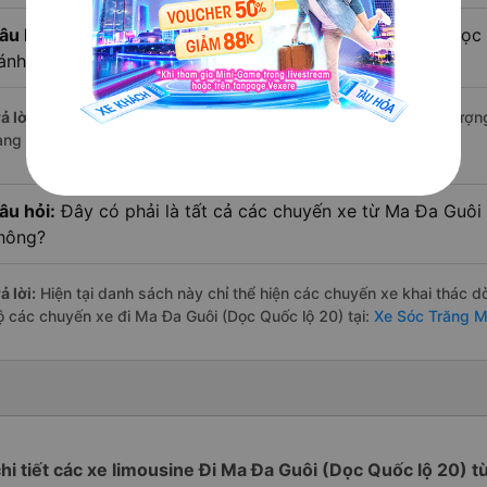
âu hỏi:
Xe limousine nào từ Sóc Trăng đi Ma Đa Guôi (Dọc
ánh giá tốt nhất?
ả lời:
Trong số các hãng,
Tuấn Hiệp
nổi bật nhất với điểm chất lượ
àng – một con số minh chứng cho dịch vụ cao cấp và uy tín.
âu hỏi:
Đây có phải là tất cả các chuyến xe từ Ma Đa Guôi
hông?
ả lời:
Hiện tại danh sách này chỉ thể hiện các chuyến xe khai thác d
ộ các chuyến xe đi Ma Đa Guôi (Dọc Quốc lộ 20) tại:
Xe Sóc Trăng M
chi tiết các xe limousine Đi Ma Đa Guôi (Dọc Quốc lộ 20) 