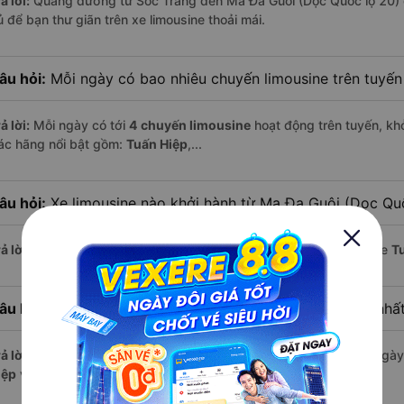
ả lời:
Quãng đường từ Sóc Trăng đến Ma Đa Guôi (Dọc Quốc lộ 20) 
ủ để bạn thư giãn trên xe limousine thoải mái.
âu hỏi:
Mỗi ngày có bao nhiêu chuyến limousine trên tuyế
ả lời:
Mỗi ngày có tới
4 chuyến limousine
hoạt động trên tuyến, khở
ác hãng nổi bật gồm:
Tuấn Hiệp
,...
âu hỏi:
Xe limousine nào khởi hành từ Ma Đa Guôi (Dọc Qu
ả lời:
Chuyến limousine sớm nhất khởi hành lúc
19:50
, do nhà xe
T
âu hỏi:
Xe limousine nào khởi hành từ Sóc Trăng muộn nhấ
ả lời:
Nếu bạn muốn đi chuyến muộn, lựa chọn cuối cùng trong ngày 
iệp
vận hành.