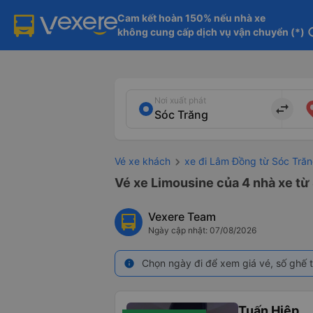
Cam kết hoàn 150% nếu nhà xe

không cung cấp dịch vụ vận chuyển (*)
in
Nơi xuất phát
import_export
Vé xe khách
xe đi Lâm Đồng từ Sóc Tră
Vé xe Limousine của 4 nhà xe từ
Vexere Team
Ngày cập nhật: 07/08/2026
Chọn ngày đi để xem giá vé, số ghế t
info
Tuấn Hiệp