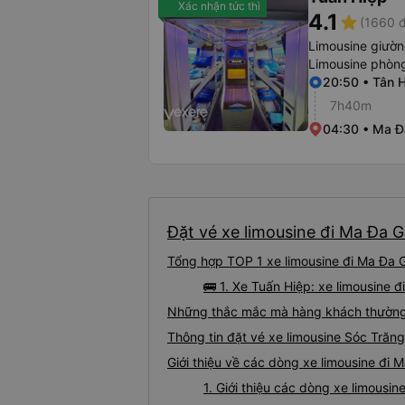
Xác nhận tức thì
4.1
star
(1660 đ
Limousine giườ
Limousine phòng
20:50 • Tân 
7h40m
04:30 • Ma Đ
Đặt vé xe limousine đi Ma Đa G
Tổng hợp TOP 1 xe limousine đi Ma Đa G
🚌 1. Xe Tuấn Hiệp: xe limousine 
Những thắc mắc mà hàng khách thường g
Thông tin đặt vé xe limousine Sóc Trăn
Giới thiệu về các dòng xe limousine đi 
1. Giới thiệu các dòng xe limousi