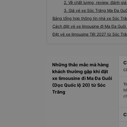
2. Về chất lượng, review, đánh gi
3. Giá vé xe Sóc Trăng Ma Đa Guô
Bảng tổng hợp thông tin nhà xe Sóc Tră
Cách đặt vé xe limousine đi Ma Đa Guôi 
Đặt vé xe limousine Tết 2027 từ Sóc Tr
C
Những thắc mắc mà hàng
c
khách thường gặp khi đặt
xe limousine đi Ma Đa Guôi
Tr
(Dọc Quốc lộ 20) từ Sóc
M
Trăng
c
C