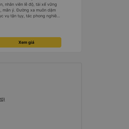
n, nhân viên lễ độ, tài xế vững
ục vụ tận tụy, tác phong nghiêm
 kim tiền vội vã. Xã hội loạn đạo.
thành, kính chúc nhà xe ngày một
Xem giá
20)