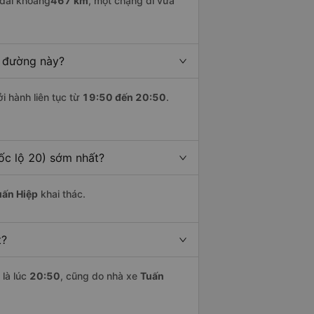
dài khoảng
467 km
, một chặng đi vừa
n đường này?
i hành liên tục từ
19:50 đến 20:50
.
ốc lộ 20) sớm nhất?
uấn Hiệp
khai thác.
t?
là lúc
20:50
, cũng do nhà xe
Tuấn