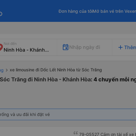
Đơn hàng của tôi
Mở bán vé trên Vexe
fo
Nơi đến
add
Nhập ngày đi
Thêm
xe limousine đi Dốc Lết Ninh Hòa từ Sóc Trăng
ng
 Sóc Trăng đi Ninh Hòa - Khánh Hòa
: 4 chuyến mỗi n
rống và ưu đãi khi đặt vé
79-05527 Cảm ơn tài xế xe b