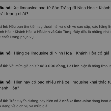
âu hỏi:
Xe limousine nào từ Sóc Trăng đi Ninh Hòa - Khán
hất lượng nhất?
ả lời:
Nếu bạn tìm kiếm sự thoải mái và dịch vụ cao cấp, các hãng li
inh Hòa - Khánh Hòa là
Hà Linh và Cúc Tùng
. Đây đều là những nhà
ề chất lượng phục vụ.
âu hỏi:
Hãng xe limousine đi Ninh Hòa - Khánh Hòa có giá 
ả lời:
Với mức giá chỉ từ
480.000
đồng,
Hà Linh
hiện là hãng limous
âu hỏi:
Hiện nay có bao nhiêu nhà xe limousine khai thác t
hánh Hòa?
ả lời:
Trên tuyến đường này hiện có
2
nhà xe
limousine
đang hoạt 
a dạng về dịch vụ và mức giá.