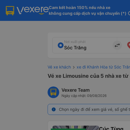
Cam kết hoàn 150% nếu nhà xe

không cung cấp dịch vụ vận chuyển (*)
in
Nơi xuất phát
import_export
Vé xe khách
xe đi Khánh Hòa từ Sóc Tră
Vé xe Limousine của 5 nhà xe từ
Vexere Team
Ngày cập nhật: 09/08/2026
Chọn ngày đi để xem giá vé, số ghế t
info
Cúc Tùng