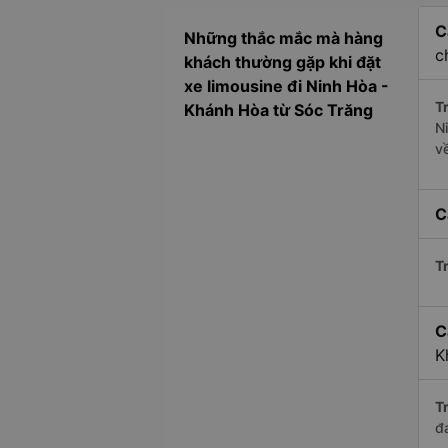
C
Những thắc mắc mà hàng
c
khách thường gặp khi đặt
xe limousine đi Ninh Hòa -
Tr
Khánh Hòa từ Sóc Trăng
N
v
C
Tr
C
K
Tr
đ