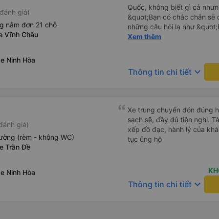
Quốc, không biết gì cả nhưn
đánh giá)
&quot;Bạn có chắc chắn sẽ 
ng nằm đơn 21 chỗ
những câu hỏi lạ như &quot;
xe Vĩnh Châu
sạn của chúng tôi không?&q
Xem thêm
của mọi thứ. Vốn dĩ tôi đến
báo lúc đó nhưng tài xế bảo
xe Ninh Hòa
và thậm chí còn đón tôi tại 
keyboard_arrow_down
Thông tin chi tiết
buổi sáng. ngu ngốc đến mức 
tài xế không ở đó, tôi vẫn đ
nó chắc hẳn rất nguy hiểm..
buýt 79-05527 rất nhiều tài
Xe trung chuyển đón đúng h, 
không biết gì nhưng tài xế đ
sạch sẽ, đầy đủ tiện nghi. Tà
đánh giá)
liên tục hỏi trên Google Ma
xếp đồ đạc, hành lý của khá
hỏi những câu hỏi kỳ lạ, &q
iường (rèm - không WC)
tục ủng hộ
khách sạn của chúng tôi khô
e Trần Đề
2h30 sáng nhưng lúc đó khô
ngủ thêm và đợi ở trạm xăn
KH
xe Ninh Hòa
bằng xe limousine vào buổi sá
keyboard_arrow_down
vì tôi trông ngu ngốc quá.. 
Thông tin chi tiết
tài xế thì sẽ rất nguy hiểm..
05527 Cảm ơn tài xế xe nhưn
cách thực hiện, hãy xem Go