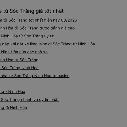
nào, &quot;B Bạn bị sao vậy
bạn vậy?&quot; Bây giờ là 2:
a từ Sóc Trăng giá tốt nhất
bằng xe bu lông Limousine. Tô
tôi quá ngu ngốc. Tôi vẫn đ
a từ Sóc Trăng tốt nhất hiện nay 08/2026
nếu không có tài xế... Cảm ơ
 Ninh Hòa từ Sóc Trăng được đánh giá cao
i Ninh Hòa từ Sóc Trăng uy tín
ặp khi đặt xe limousine đi Sóc Trăng từ Ninh Hòa
g Ninh Hòa của các nhà xe
Ninh Hòa từ Sóc Trăng
ne Sóc Trăng Ninh Hòa
á nhà xe Sóc Trăng Ninh Hòa limousine
ng - Ninh Hòa
 Sóc Trăng nhanh và uy tín nhất
ăng đi Ninh Hòa