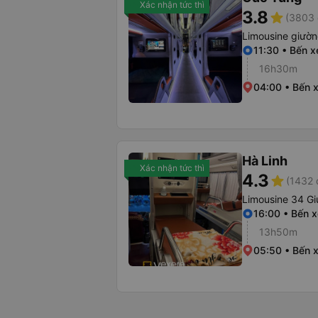
Xác nhận tức thì
3.8
star
(3803 
Limousine giườ
11:30 • Bến 
16h30m
04:00 • Bến 
Hà Linh
Xác nhận tức thì
4.3
star
(1432 
Limousine 34 G
16:00 • Bến x
13h50m
05:50 • Bến 