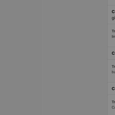
C
g
Tr
li
C
Tr
bạ
C
Tr
C