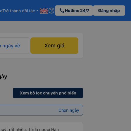
help_outline
phone
Hotline 24/7
Đăng nhập
re
Trở thành đối tác
arrow_drop_down
Xem giá
 ngày về
gày
Xem bộ lọc chuyến phổ biến
Chọn ngày
uýt rất nhiều. Tôi là người Hàn