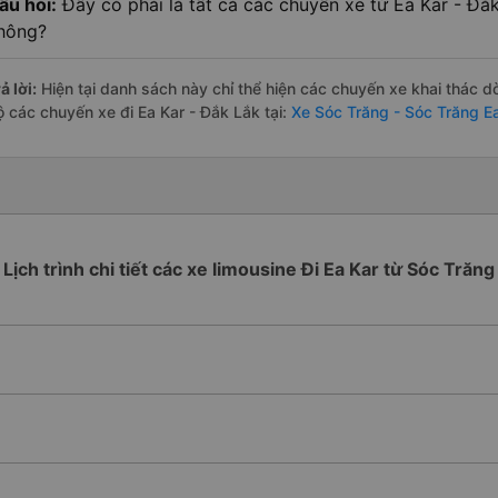
âu hỏi:
Đây có phải là tất cả các chuyến xe từ Ea Kar - Đắ
hông?
ả lời:
Hiện tại danh sách này chỉ thể hiện các chuyến xe khai thác d
ộ các chuyến xe đi Ea Kar - Đắk Lắk tại:
Xe Sóc Trăng - Sóc Trăng E
Lịch trình chi tiết các xe limousine Đi Ea Kar từ Sóc Trăng