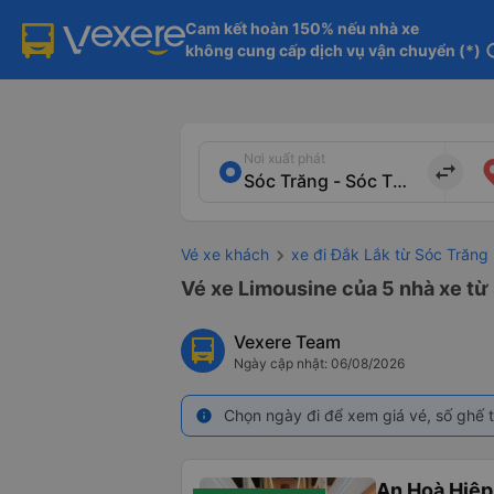
Cam kết hoàn 150% nếu nhà xe

không cung cấp dịch vụ vận chuyển (*)
in
Nơi xuất phát
import_export
Vé xe khách
xe đi Đắk Lắk từ Sóc Trăng
Vé xe Limousine của 5 nhà xe từ 
Vexere Team
Ngày cập nhật: 06/08/2026
Chọn ngày đi để xem giá vé, số ghế t
info
An Hoà Hiệp