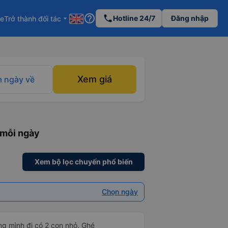
help_outline
phone
Hotline 24/7
Đăng nhập
re
Trở thành đối tác
arrow_drop_down
Xem giá
 ngày về
 mỗi ngày
Xem bộ lọc chuyến phổ biến
Chọn ngày
g mình đi có 2 con nhỏ. Ghé