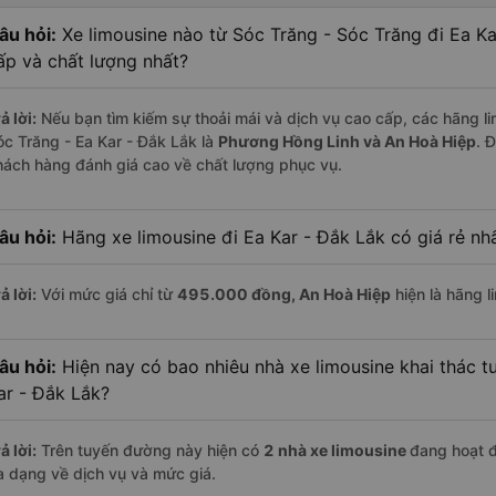
âu hỏi:
Xe limousine nào từ Sóc Trăng - Sóc Trăng đi Ea K
ấp và chất lượng nhất?
ả lời:
Nếu bạn tìm kiếm sự thoải mái và dịch vụ cao cấp, các hãng li
óc Trăng - Ea Kar - Đắk Lắk là
Phương Hồng Linh và An Hoà Hiệp
. 
hách hàng đánh giá cao về chất lượng phục vụ.
âu hỏi:
Hãng xe limousine đi Ea Kar - Đắk Lắk có giá rẻ nh
ả lời:
Với mức giá chỉ từ
495.000
đồng,
An Hoà Hiệp
hiện là hãng l
âu hỏi:
Hiện nay có bao nhiêu nhà xe limousine khai thác t
ar - Đắk Lắk?
ả lời:
Trên tuyến đường này hiện có
2
nhà xe
limousine
đang hoạt 
a dạng về dịch vụ và mức giá.