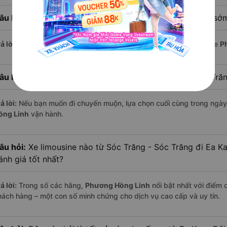
âu hỏi:
Xe limousine nào khởi hành từ Ea Kar - Đắk Lắk sớ
ả lời:
Chuyến limousine sớm nhất khởi hành lúc
18:00
, do nhà xe
P
âu hỏi:
Xe limousine nào khởi hành từ Sóc Trăng - Sóc Tră
ả lời:
Nếu bạn muốn đi chuyến muộn, lựa chọn cuối cùng trong ngày 
ồng Linh
vận hành.
âu hỏi:
Xe limousine nào từ Sóc Trăng - Sóc Trăng đi Ea K
ánh giá tốt nhất?
ả lời:
Trong số các hãng,
Phương Hồng Linh
nổi bật nhất với điểm 
hách hàng – một con số minh chứng cho dịch vụ cao cấp và uy tín.