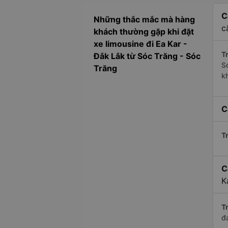
C
Những thắc mắc mà hàng
c
khách thường gặp khi đặt
xe limousine đi Ea Kar -
Tr
Đắk Lắk từ Sóc Trăng - Sóc
S
Trăng
k
C
Tr
C
K
Tr
đ