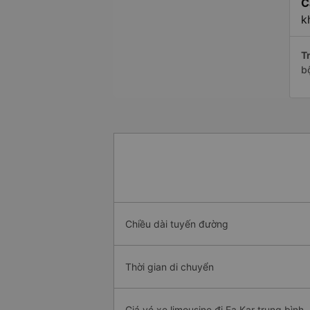
C
k
Tr
b
Chiều dài tuyến đường
Thời gian di chuyển
Giá vé xe limousine đi Ea Kar trung bình