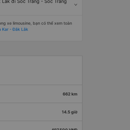
k Lắk đi Sóc Trăng - Sóc Trăng
òng xe limousine, bạn có thể xem toàn
a Kar - Đắk Lắk
662 km
14.5 giờ
497.500 VNĐ