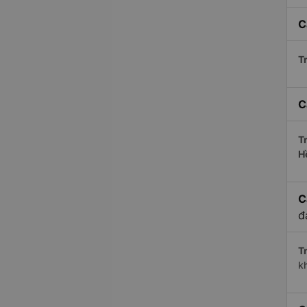
C
Tr
C
Tr
H
C
đ
Tr
k