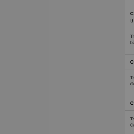
C
t
Tr
b
C
Tr
đ
C
Tr
C