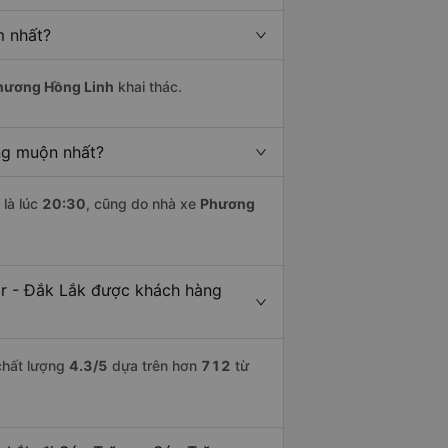
m nhất?
hương Hồng Linh
khai thác.
ng muộn nhất?
là lúc
20:30
, cũng do nhà xe
Phương
ar - Đắk Lắk được khách hàng
chất lượng
4.3
/5
dựa trên hơn
712
từ