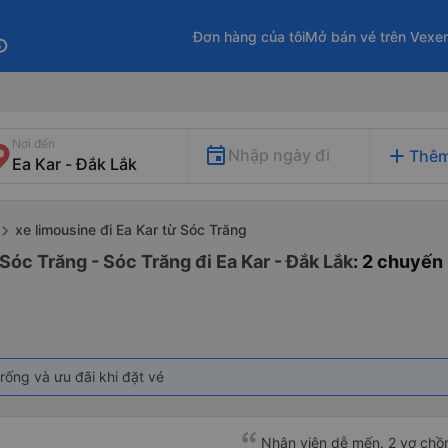
Đơn hàng của tôi
Mở bán vé trên Vexe
fo
Nơi đến
add
Nhập ngày đi
Thêm
xe limousine đi Ea Kar từ Sóc Trăng
Sóc Trăng - Sóc Trăng đi Ea Kar - Đắk Lắk
: 2 chuyến
rống và ưu đãi khi đặt vé
Nhân viên dễ mến. 2 vợ chồn