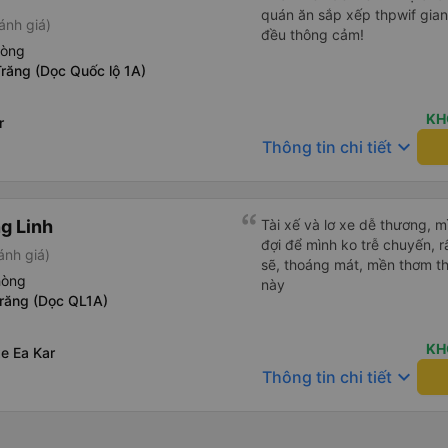
quán ăn sắp xếp thpwif gian
ánh giá)
đều thông cảm!
hòng
răng (Dọc Quốc lộ 1A)
KH
r
keyboard_arrow_down
Thông tin chi tiết
g Linh
Tài xế và lơ xe dễ thương, 
đợi để mình ko trễ chuyến, r
ánh giá)
sẽ, thoáng mát, mền thơm th
hòng
này
Trăng (Dọc QL1A)
KH
e Ea Kar
keyboard_arrow_down
Thông tin chi tiết