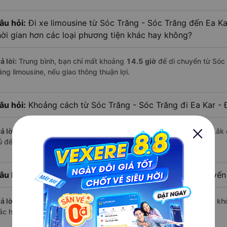
âu hỏi:
Đi xe limousine từ Sóc Trăng - Sóc Trăng đến Ea Ka
hời gian hơn các loại phương tiện khác hay không?
ả lời:
Trung bình, bạn chỉ mất khoảng
14.5 giờ
để di chuyển từ Sóc 
ằng limousine, nếu giao thông thuận lợi.
âu hỏi:
Khoảng cách từ Sóc Trăng - Sóc Trăng đi Ea Kar - 
ả lời:
Quãng đường từ Sóc Trăng - Sóc Trăng đến Ea Kar - Đắk Lắk 
ủ để bạn thư giãn trên xe limousine thoải mái.
âu hỏi:
Mỗi ngày có bao nhiêu chuyến limousine trên tuyế
ả lời:
Mỗi ngày có tới
2 chuyến limousine
hoạt động trên tuyến, khở
ác hãng nổi bật gồm:
Phương Hồng Linh, An Hoà Hiệp
,...