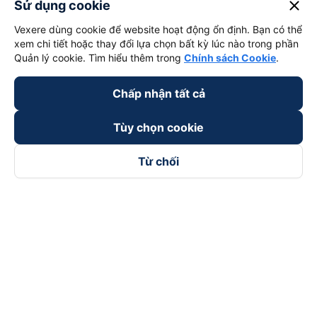
close
Sử dụng cookie
Vexere dùng cookie để website hoạt động ổn định. Bạn có thể
xem chi tiết hoặc thay đổi lựa chọn bất kỳ lúc nào trong phần
Quản lý cookie. Tìm hiểu thêm trong
Chính sách Cookie
.
Chấp nhận tất cả
Tùy chọn cookie
Từ chối
Theo dõi chúng tôi trên
Facebook
Tiktok
Youtube
Công ty TNHH Thương Mại Dịch Vụ Vexere
Địa chỉ đăng ký kinh doanh: 8C Chữ Đồng Tử, Phường Tân
Sơn Nhất, TP. Hồ Chí Minh, Việt Nam
Địa chỉ
:
Lầu 2, toà nhà H3 Circo Hoàng Diệu, 384 Hoàng Diệu,
Phường Khánh Hội, TP Hồ Chí Minh, Việt Nam