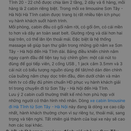
Tĩnh 20 - 22 chỗ được chia làm 2 tầng, 2 dãy và 6 hàng, mỗi
hàng là 2 cabin riêng biệt. Trong mỗi xe limousine Sơn Tây -
Hà Nội Hà Tĩnh cabin được trang bị rất nhiều tiện ích phục
vụ hành khách suốt hành trình.
Mỗi phòng, cabin đều có gối nằm rời, có gối ôm, có cái mền
to hơn và dây an toàn seat belt. Giường rộng và dài hơn hai
loại trên, có thể lăn lộn thoải mái. Đặc biệt là hệ thống
massage sẽ giúp bạn thư giãn trong những giờ nằm xe Sơn
Tây - Hà Nội đến Hà Tĩnh dài. Bảng điều khiển chính nằm
ngay cạnh đầu để tiện tay tuỳ chỉnh gồm: một cái nút to
đùng để gọi tiếp viên, 2 cổng USB , 1 jack cắm 3.5mm và 3
cái nút có biểu tượng nguồn dùng để tắt/mở dàn đèn chính
của buồng nằm chạy dọc trên đầu, đèn dưới chân và màn
hình tv có đầy đủ phim chuẩn HD phục vụ hành khách giải
trí trong chuyến đi từ Sơn Tây - Hà Nội đến Hà Tĩnh.
Lưu ý 2 cabin cuối thường thiết kế nhỏ hơn phù hợp với
những người có thân hình nhỏ nhắn. Dòng
xe cabin limousine
đi Hà Tĩnh từ Sơn Tây - Hà Nội
này đang là dòng xe cao cấp
nhất, hành khách thường chọn vì sự riêng tư, thoải mái, sang
trọng và tiện nghi. Tất nhiên giá thành của loại xe này sẽ cao
hơn các loại khác.