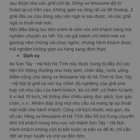
sau được như các ghế còn lại. Dòng xe limousine độ từ
Solati lại có trần cao, không gian xe rộng rãi và rất thoáng. 2
ghế đầu xe của dòng này vẫn ngã ra sau được, và các ghế
ngã ra thoải mái hơn.
Một điều đáng lưu tâm chính là cảm xúc khi khách hàng trải
nghiệm chuyến xe VIP. Dù với giá thành chỉ nhỉnh hơn xe
giường nằm chừng vài chục nghìn, nhưng hành khách được
trải nghiệm không gian xe hạng sang đích thực.
Dịch vụ
Xe Sơn Tây - Hà Nội Hà Tĩnh này được trang bị đầy đủ các
tiện ích thông thường như máy lạnh, chăn đắp, nước uống.
Điểm cộng cho dòng xe limousine Vip đi Hà Tĩnh từ Sơn Tây
- Hà Nội là ghế có nút tùy chỉnh độ nghiêng của ghế phù
hợp với nhu cầu của hành khách. Xe có Wifi ,có thêm tủ lạnh,
ti vi led 19 inch, hệ thống đèn chiếu sáng đọc sách, bục gác
chân, v.v.. Nhằm đáp ứng mọi nhu cầu và mang lại sự thoải
mái nhất cho hành khách. Cũng với kích thước nhỏ gọn, đa
số các hãng xe limousine đi Hà Tĩnh đều hỗ trợ trung chuyển
đón trả khách trong khu vực nội thành Sơn Tây - Hà Nội.
Hành khách không còn bị bắt buộc ra bến xe để đi, chỉ cần
đặt vé trực tuyến và chờ xe đến đón.