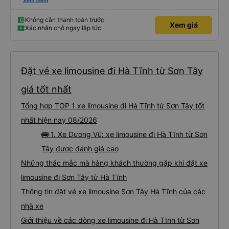
mua qua trang vexere thì lúc đó nhà xe mới kiểm tra và OK. Như vậy, nếu
Xem thêm
nhà xe liên hệ trước để xác nhận với khách là tốt nhất, tránh để khách sốt
ruột, lo lắng.
Không cần thanh toán trước
Xem giá
Xác nhận chỗ ngay lập tức
Đặt vé xe limousine đi Hà Tĩnh từ Sơn Tây
giá tốt nhất
Tổng hợp TOP 1 xe limousine đi Hà Tĩnh từ Sơn Tây tốt
nhất hiện nay 08/2026
🚌 1. Xe Dương Vũ: xe limousine đi Hà Tĩnh từ Sơn
Tây được đánh giá cao
Những thắc mắc mà hàng khách thường gặp khi đặt xe
limousine đi Sơn Tây từ Hà Tĩnh
Thông tin đặt vé xe limousine Sơn Tây Hà Tĩnh của các
nhà xe
Giới thiệu về các dòng xe limousine đi Hà Tĩnh từ Sơn