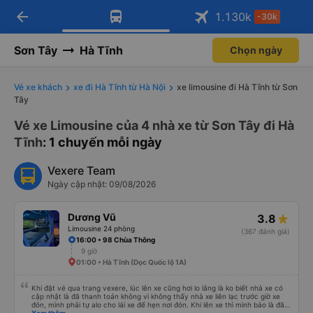
arrow_back
Tải app Vexere ngay!
Tải app Vexere
1.130
k
-30k
Mở app
Mở app
Nhận ưu đãi thành viên độc
-30k/ghế khi đặt vé máy bay qua
quyền
app
Sơn Tây
Hà Tĩnh
Chọn ngày
Vé xe khách
xe đi Hà Tĩnh từ Hà Nội
xe limousine đi Hà Tĩnh từ Sơn
Tây
Vé xe Limousine của 4 nhà xe từ Sơn Tây đi Hà
Tĩnh
: 1 chuyến mỗi ngày
Vexere Team
Ngày cập nhật: 09/08/2026
Dương Vũ
3.8
Limousine 24 phòng
(367 đánh giá)
16:00 • 98 Chùa Thông
9 giờ
01:00 • Hà Tĩnh (Dọc Quốc lộ 1A)
Khi đặt vé qua trang vexere, lúc lên xe cũng hơi lo lắng là ko biết nhà xe có
cập nhật là đã thanh toán không vì không thấy nhà xe liên lạc trước giờ xe
đón, mình phải tự alo cho lái xe để hẹn nơi đón. Khi lên xe thì mình báo là đã