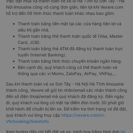
Việc đặt mua và thanh toán vé xe đi Hà Tĩnh từ Sơn Tây - Hà
Nội limousine cũng vô cùng đơn giản, tiện lợi khi Vexere.com
hỗ trợ đến 06 hình thức thanh toán khác nhau bao gồm:
Thanh toán bằng tiền mặt tại các cửa hàng tiện lợi và
siêu thị gần nhà.
Thanh toán bằng thẻ thanh toán quốc tế (Visa, Master
Card, JCB).
Thanh toán bằng thẻ ATM đã đăng ký thanh toán trực
tuyến (Internet Banking).
Thanh toán bằng hình thức chuyển khoản ngân hàng.
Bên cạnh đó, quý khách cũng có thể thanh toán vé
thông qua các ví Momo, ZaloPay, AirPay, VNPay,…
Sau khi thanh toán vé xe Sơn Tây - Hà Nội Hà Tĩnh limousine
thành công, Vexere sẽ gửi tin nhắn/email xác nhận thành công
đến số điện thoại/email mà quý khách đã đăng ký. Đến ngày
đi, quý khách vui lòng có mặt tại điểm đón trước 30 phút giờ
khởi hành để chuẩn bị lên xe. Để kiểm tra tình trạng vé đã đặt,
quý khách vui lòng truy cập
https://vexere.com/vi-
VN/booking/ticketinfo
Xem hướng dẫn chi tiết đặt vé xe, minh họa bằng hình ảnh
tại