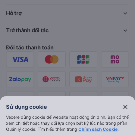
keyboard_arrow_down
Hỗ trợ
keyboard_arrow_down
Trở thành đối tác
Đối tác thanh toán
close
Sử dụng cookie
Vexere dùng cookie để website hoạt động ổn định. Bạn có thể
xem chi tiết hoặc thay đổi lựa chọn bất kỳ lúc nào trong phần
Quản lý cookie. Tìm hiểu thêm trong
Chính sách Cookie
.