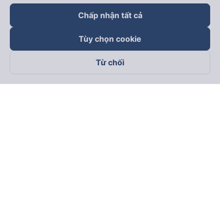
Chấp nhận tất cả
Tùy chọn cookie
Từ chối
Theo dõi chúng tôi trên
Facebook
Tiktok
Youtube
Công ty TNHH Thương Mại Dịch Vụ Vexere
Địa chỉ đăng ký kinh doanh: 8C Chữ Đồng Tử, Phường Tân
Sơn Nhất, TP. Hồ Chí Minh, Việt Nam
Địa chỉ
:
Lầu 2, toà nhà H3 Circo Hoàng Diệu, 384 Hoàng Diệu,
Phường Khánh Hội, TP Hồ Chí Minh, Việt Nam
Tầng 3, toà nhà 101 Láng Hạ, 101 Láng Hạ, Phường Láng, TP.
Hà Nội, Việt Nam
Giấy chứng nhận ĐKKD số 0315133726 do Sở KH và ĐT TP.
Hồ Chí Minh cấp lần đầu ngày 27/6/2018