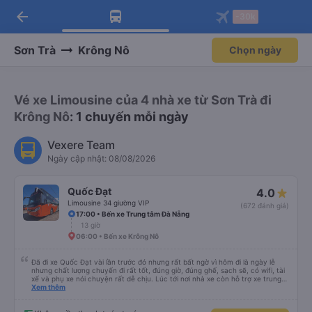
arrow_back
Tải app Vexere ngay!
Tải app Vexere
-30k
Mở app
Mở app
Nhận ưu đãi thành viên độc
-30k/ghế khi đặt vé máy bay qua
quyền
app
Sơn Trà
Krông Nô
Chọn ngày
Vé xe Limousine của 4 nhà xe từ Sơn Trà đi
Krông Nô
: 1 chuyến mỗi ngày
Vexere Team
Ngày cập nhật: 08/08/2026
Quốc Đạt
4.0
Limousine 34 giường VIP
(672 đánh giá)
17:00 • Bến xe Trung tâm Đà Nẵng
13 giờ
06:00 • Bến xe Krông Nô
Đã đi xe Quốc Đạt vài lần trước đó nhưng rất bất ngờ vì hôm đi là ngày lễ
nhưng chất lượng chuyến đi rất tốt, đúng giờ, đúng ghế, sạch sẽ, có wifi, tài
xế và phụ xe nói chuyện rất dễ chịu. Lúc tới nơi nhà xe còn hỗ trợ xe trung
chuyển tới tận nhà. 10đ cho nhà xe, hy vọng nhà xe duy trì được chất lượng
Xem thêm
này. Cảm ơn