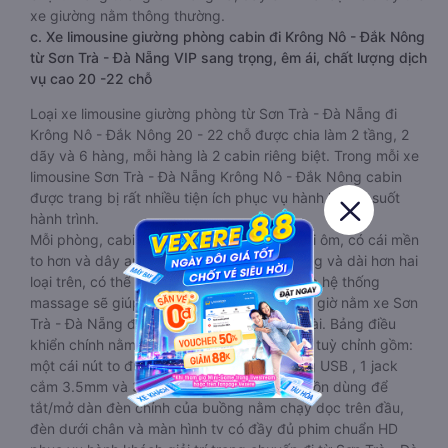
xe giường nằm thông thường.
c. Xe limousine giường phòng cabin đi Krông Nô - Đắk Nông
từ Sơn Trà - Đà Nẵng VIP sang trọng, êm ái, chất lượng dịch
vụ cao 20 -22 chỗ
Loại xe limousine giường phòng từ Sơn Trà - Đà Nẵng đi
Krông Nô - Đắk Nông 20 - 22 chỗ được chia làm 2 tầng, 2
dãy và 6 hàng, mỗi hàng là 2 cabin riêng biệt. Trong mỗi xe
limousine Sơn Trà - Đà Nẵng Krông Nô - Đắk Nông cabin
được trang bị rất nhiều tiện ích phục vụ hành khách suốt
hành trình.
Mỗi phòng, cabin đều có gối nằm rời, có gối ôm, có cái mền
to hơn và dây an toàn seat belt. Giường rộng và dài hơn hai
loại trên, có thể lăn lộn thoải mái. Đặc biệt là hệ thống
massage sẽ giúp bạn thư giãn trong những giờ nằm xe Sơn
Trà - Đà Nẵng đến Krông Nô - Đắk Nông dài. Bảng điều
khiển chính nằm ngay cạnh đầu để tiện tay tuỳ chỉnh gồm:
một cái nút to đùng để gọi tiếp viên, 2 cổng USB , 1 jack
cắm 3.5mm và 3 cái nút có biểu tượng nguồn dùng để
tắt/mở dàn đèn chính của buồng nằm chạy dọc trên đầu,
đèn dưới chân và màn hình tv có đầy đủ phim chuẩn HD