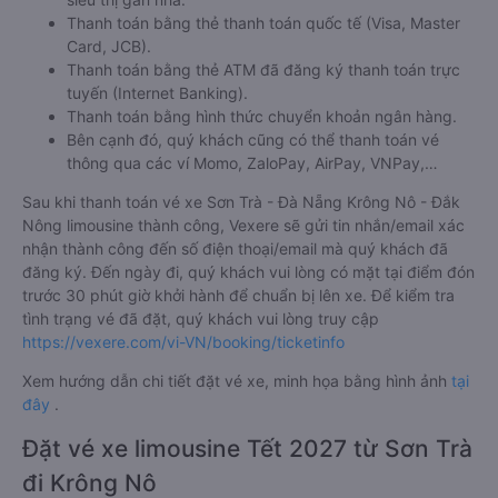
Thanh toán bằng thẻ thanh toán quốc tế (Visa, Master
Card, JCB).
Thanh toán bằng thẻ ATM đã đăng ký thanh toán trực
tuyến (Internet Banking).
Thanh toán bằng hình thức chuyển khoản ngân hàng.
Bên cạnh đó, quý khách cũng có thể thanh toán vé
thông qua các ví Momo, ZaloPay, AirPay, VNPay,…
Sau khi thanh toán vé xe Sơn Trà - Đà Nẵng Krông Nô - Đắk
Nông limousine thành công, Vexere sẽ gửi tin nhắn/email xác
nhận thành công đến số điện thoại/email mà quý khách đã
đăng ký. Đến ngày đi, quý khách vui lòng có mặt tại điểm đón
trước 30 phút giờ khởi hành để chuẩn bị lên xe. Để kiểm tra
tình trạng vé đã đặt, quý khách vui lòng truy cập
https://vexere.com/vi-VN/booking/ticketinfo
Xem hướng dẫn chi tiết đặt vé xe, minh họa bằng hình ảnh
tại
đây
.
Đặt vé xe limousine Tết 2027 từ Sơn Trà
đi Krông Nô