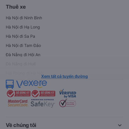
Thuê xe
Hà Nội đi Ninh Bình
Hà Nội đi Hạ Long
Hà Nội đi Sa Pa
Hà Nội đi Tam Đảo
Đà Nẵng đi Hội An
Đà Nẵng đi Huế
Hải Phòng đi Hà Nội
Xem tất cả tuyến đường
keyboard_arrow_down
Về chúng tôi