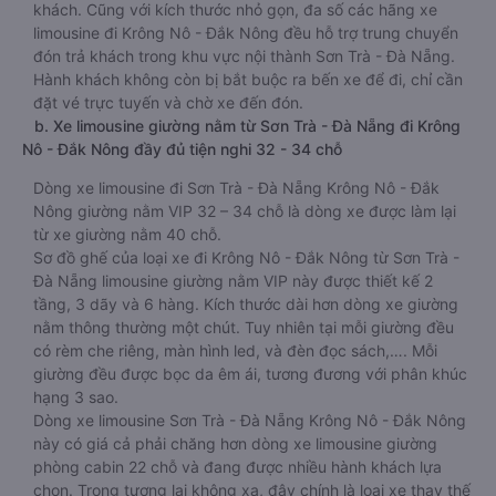
khách. Cũng với kích thước nhỏ gọn, đa số các hãng xe
limousine đi Krông Nô - Đắk Nông đều hỗ trợ trung chuyển
đón trả khách trong khu vực nội thành Sơn Trà - Đà Nẵng.
Hành khách không còn bị bắt buộc ra bến xe để đi, chỉ cần
đặt vé trực tuyến và chờ xe đến đón.
b. Xe limousine giường nằm từ Sơn Trà - Đà Nẵng đi Krông
Nô - Đắk Nông đầy đủ tiện nghi 32 - 34 chỗ
Dòng xe limousine đi Sơn Trà - Đà Nẵng Krông Nô - Đắk
Nông giường nằm VIP 32 – 34 chỗ là dòng xe được làm lại
từ xe giường nằm 40 chỗ.
Sơ đồ ghế của loại xe đi Krông Nô - Đắk Nông từ Sơn Trà -
Đà Nẵng limousine giường nằm VIP này được thiết kế 2
tầng, 3 dãy và 6 hàng. Kích thước dài hơn dòng xe giường
nằm thông thường một chút. Tuy nhiên tại mỗi giường đều
có rèm che riêng, màn hình led, và đèn đọc sách,…. Mỗi
giường đều được bọc da êm ái, tương đương với phân khúc
hạng 3 sao.
Dòng xe limousine Sơn Trà - Đà Nẵng Krông Nô - Đắk Nông
này có giá cả phải chăng hơn dòng xe limousine giường
phòng cabin 22 chỗ và đang được nhiều hành khách lựa
chọn. Trong tương lai không xa, đây chính là loại xe thay thế