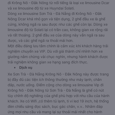
đi Krông Nô - Đắk Nông từ nổi tiếng là loại xe limousine Dcar
và xe limousine độ từ xe Huyndai Solati.
Dòng xe limousine Sơn Trà - Đà Nẵng đi Krông Nô - Đắk
Nông Dcar khá nhỏ gọn và tiện dụng, 2 ghế đầu xe là ghế
cứng, không ngã ra sau được như các ghế còn lại. Dòng xe
limousine độ từ Solati lại có trần cao, không gian xe rộng rãi
và rất thoáng. 2 ghế đầu xe của dòng này vẫn ngã ra sau
được, và các ghế ngã ra thoải mái hơn.
Một điều đáng lưu tâm chính là cảm xúc khi khách hàng trải
nghiệm chuyến xe VIP. Dù với giá thành chỉ nhỉnh hơn xe
giường nằm chừng vài chục nghìn, nhưng hành khách được
trải nghiệm không gian xe hạng sang đích thực.
Dịch vụ
Xe Sơn Trà - Đà Nẵng Krông Nô - Đắk Nông này được trang
bị đầy đủ các tiện ích thông thường như máy lạnh, chăn
đắp, nước uống. Điểm cộng cho dòng xe limousine Vip đi
Krông Nô - Đắk Nông từ Sơn Trà - Đà Nẵng là ghế có nút
tùy chỉnh độ nghiêng của ghế phù hợp với nhu cầu của hành
khách. Xe có Wifi ,có thêm tủ lạnh, ti vi led 19 inch, hệ thống
đèn chiếu sáng đọc sách, bục gác chân, v.v.. Nhằm đáp
ứng mọi nhu cầu và mang lại sự thoải mái nhất cho hành