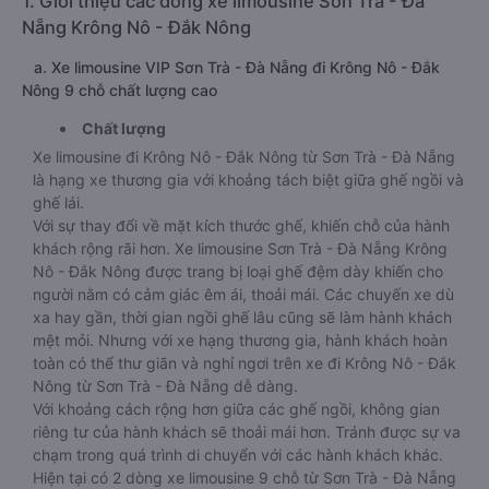
1. Giới thiệu các dòng xe limousine Sơn Trà - Đà
Nẵng Krông Nô - Đắk Nông
a. Xe limousine VIP Sơn Trà - Đà Nẵng đi Krông Nô - Đắk
Nông 9 chỗ chất lượng cao
Chất lượng
Xe limousine đi Krông Nô - Đắk Nông từ Sơn Trà - Đà Nẵng
là hạng xe thương gia với khoảng tách biệt giữa ghế ngồi và
ghế lái.
Với sự thay đổi về mặt kích thước ghế, khiến chỗ của hành
khách rộng rãi hơn. Xe limousine Sơn Trà - Đà Nẵng Krông
Nô - Đắk Nông được trang bị loại ghế đệm dày khiến cho
người nằm có cảm giác êm ái, thoải mái. Các chuyến xe dù
xa hay gần, thời gian ngồi ghế lâu cũng sẽ làm hành khách
mệt mỏi. Nhưng với xe hạng thương gia, hành khách hoàn
toàn có thể thư giãn và nghỉ ngơi trên xe đi Krông Nô - Đắk
Nông từ Sơn Trà - Đà Nẵng dễ dàng.
Với khoảng cách rộng hơn giữa các ghế ngồi, không gian
riêng tư của hành khách sẽ thoải mái hơn. Tránh được sự va
chạm trong quá trình di chuyển với các hành khách khác.
Hiện tại có 2 dòng xe limousine 9 chỗ từ Sơn Trà - Đà Nẵng