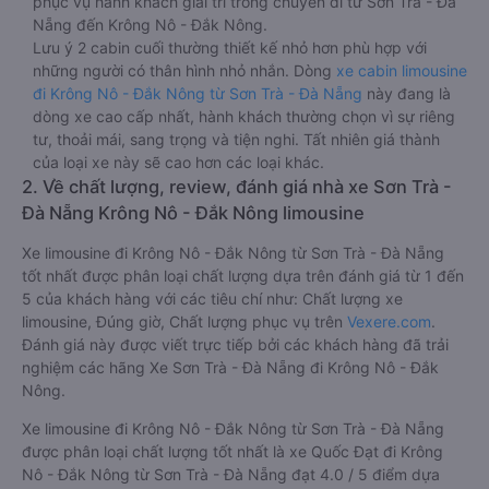
phục vụ hành khách giải trí trong chuyến đi từ Sơn Trà - Đà
Nẵng đến Krông Nô - Đắk Nông.
Lưu ý 2 cabin cuối thường thiết kế nhỏ hơn phù hợp với
những người có thân hình nhỏ nhắn. Dòng
xe cabin limousine
đi Krông Nô - Đắk Nông từ Sơn Trà - Đà Nẵng
này đang là
dòng xe cao cấp nhất, hành khách thường chọn vì sự riêng
tư, thoải mái, sang trọng và tiện nghi. Tất nhiên giá thành
của loại xe này sẽ cao hơn các loại khác.
2. Về chất lượng, review, đánh giá nhà xe Sơn Trà -
Đà Nẵng Krông Nô - Đắk Nông limousine
Xe limousine đi Krông Nô - Đắk Nông từ Sơn Trà - Đà Nẵng
tốt nhất được phân loại chất lượng dựa trên đánh giá từ 1 đến
5 của khách hàng với các tiêu chí như: Chất lượng xe
limousine, Đúng giờ, Chất lượng phục vụ trên
Vexere.com
.
Đánh giá này được viết trực tiếp bởi các khách hàng đã trải
nghiệm các hãng Xe Sơn Trà - Đà Nẵng đi Krông Nô - Đắk
Nông.
Xe limousine đi Krông Nô - Đắk Nông từ Sơn Trà - Đà Nẵng
được phân loại chất lượng tốt nhất là xe Quốc Đạt đi Krông
Nô - Đắk Nông từ Sơn Trà - Đà Nẵng đạt 4.0 / 5 điểm dựa