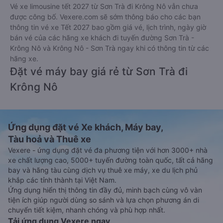
Vé xe limousine tết 2027 từ Sơn Trà đi Krông Nô vẫn chưa
được công bố. Vexere.com sẽ sớm thông báo cho các bạn
thông tin vé xe Tết 2027 bao gồm giá vé, lịch trình, ngày giờ
bán vé của các hãng xe khách đi tuyến đường Sơn Trà -
Krông Nô và Krông Nô - Sơn Trà ngay khi có thông tin từ các
hãng xe.
Đặt vé máy bay giá rẻ từ Sơn Trà đi
Krông Nô
Ứng dụng đặt vé Xe khách, Máy bay,
Tàu hoả và Thuê xe
Vexere - ứng dụng đặt vé đa phương tiện với hơn 3000+ nhà
xe chất lượng cao, 5000+ tuyến đường toàn quốc, tất cả hãng
bay và hãng tàu cùng dịch vụ thuê xe máy, xe du lịch phủ
khắp các tỉnh thành tại Việt Nam.
Ứng dụng hiển thị thông tin đầy đủ, minh bạch cùng vô vàn
tiện ích giúp người dùng so sánh và lựa chọn phương án di
chuyển tiết kiệm, nhanh chóng và phù hợp nhất.
Tải ứng dụng Vexere ngay