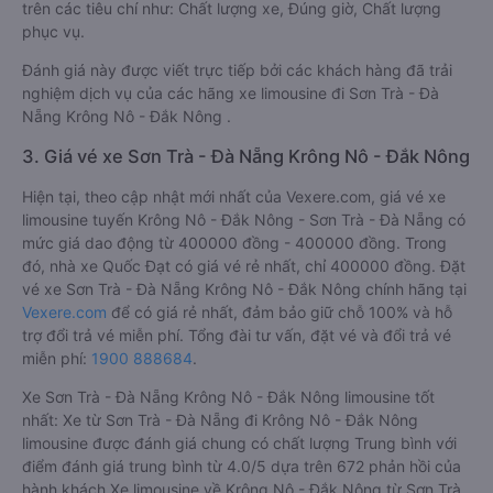
trên các tiêu chí như: Chất lượng xe, Đúng giờ, Chất lượng
phục vụ.
Đánh giá này được viết trực tiếp bởi các khách hàng đã trải
nghiệm dịch vụ của các hãng xe limousine đi Sơn Trà - Đà
Nẵng Krông Nô - Đắk Nông .
3. Giá vé xe Sơn Trà - Đà Nẵng Krông Nô - Đắk Nông
Hiện tại, theo cập nhật mới nhất của Vexere.com, giá vé xe
limousine tuyến Krông Nô - Đắk Nông - Sơn Trà - Đà Nẵng có
mức giá dao động từ 400000 đồng - 400000 đồng. Trong
đó, nhà xe Quốc Đạt có giá vé rẻ nhất, chỉ 400000 đồng. Đặt
vé xe Sơn Trà - Đà Nẵng Krông Nô - Đắk Nông chính hãng tại
Vexere.com
để có giá rẻ nhất, đảm bảo giữ chỗ 100% và hỗ
trợ đổi trả vé miễn phí. Tổng đài tư vấn, đặt vé và đổi trả vé
miễn phí:
1900 888684
.
Xe Sơn Trà - Đà Nẵng Krông Nô - Đắk Nông limousine tốt
nhất: Xe từ Sơn Trà - Đà Nẵng đi Krông Nô - Đắk Nông
limousine được đánh giá chung có chất lượng Trung bình với
điểm đánh giá trung bình từ 4.0/5 dựa trên 672 phản hồi của
hành khách Xe limousine về Krông Nô - Đắk Nông từ Sơn Trà