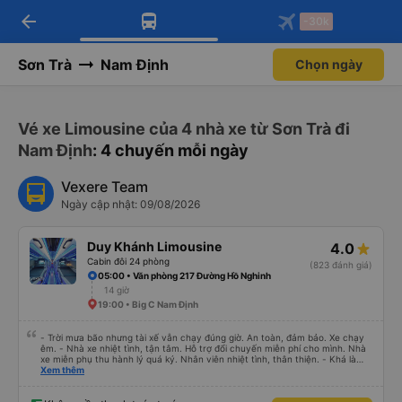
arrow_back
Tải app Vexere ngay!
Tải app Vexere
-30k
Mở app
Mở app
Nhận ưu đãi thành viên độc
-30k/ghế khi đặt vé máy bay qua
quyền
app
Sơn Trà
Nam Định
Chọn ngày
Vé xe Limousine của 4 nhà xe từ Sơn Trà đi
Nam Định
: 4 chuyến mỗi ngày
Vexere Team
Ngày cập nhật: 09/08/2026
Duy Khánh Limousine
4.0
Cabin đôi 24 phòng
(823 đánh giá)
05:00 • Văn phòng 217 Đường Hồ Nghinh
14 giờ
19:00 • Big C Nam Định
- Trời mưa bão nhưng tài xế vẫn chạy đúng giờ. An toàn, đảm bảo. Xe chạy
êm. - Nhà xe nhiệt tình, tận tâm. Hỗ trợ đổi chuyến miễn phí cho mình. Nhà
xe miễn phụ thu hành lý quá ký. Nhân viên nhiệt tình, thân thiện. - Khá là
thích tài xế. Lái xe an toàn. Chu đáo, thân thiện, nhiệt tình. - Xe ngồi thoải
Xem thêm
mái, có massage, có ổ cắm sạc. - Giữa trời mưa bão, mình vẫn kịp giờ
check-in sân bay nên cho 5 sao.