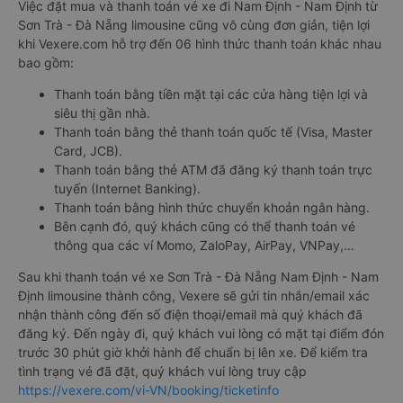
Việc đặt mua và thanh toán vé xe đi Nam Định - Nam Định từ
Sơn Trà - Đà Nẵng limousine cũng vô cùng đơn giản, tiện lợi
khi Vexere.com hỗ trợ đến 06 hình thức thanh toán khác nhau
bao gồm:
Thanh toán bằng tiền mặt tại các cửa hàng tiện lợi và
siêu thị gần nhà.
Thanh toán bằng thẻ thanh toán quốc tế (Visa, Master
Card, JCB).
Thanh toán bằng thẻ ATM đã đăng ký thanh toán trực
tuyến (Internet Banking).
Thanh toán bằng hình thức chuyển khoản ngân hàng.
Bên cạnh đó, quý khách cũng có thể thanh toán vé
thông qua các ví Momo, ZaloPay, AirPay, VNPay,…
Sau khi thanh toán vé xe Sơn Trà - Đà Nẵng Nam Định - Nam
Định limousine thành công, Vexere sẽ gửi tin nhắn/email xác
nhận thành công đến số điện thoại/email mà quý khách đã
đăng ký. Đến ngày đi, quý khách vui lòng có mặt tại điểm đón
trước 30 phút giờ khởi hành để chuẩn bị lên xe. Để kiểm tra
tình trạng vé đã đặt, quý khách vui lòng truy cập
https://vexere.com/vi-VN/booking/ticketinfo