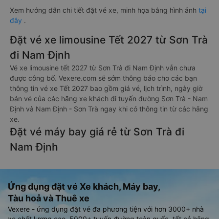
Xem hướng dẫn chi tiết đặt vé xe, minh họa bằng hình ảnh
tại
đây
.
Đặt vé xe limousine Tết 2027 từ Sơn Trà
đi Nam Định
Vé xe limousine tết 2027 từ Sơn Trà đi Nam Định vẫn chưa
được công bố. Vexere.com sẽ sớm thông báo cho các bạn
thông tin vé xe Tết 2027 bao gồm giá vé, lịch trình, ngày giờ
bán vé của các hãng xe khách đi tuyến đường Sơn Trà - Nam
Định và Nam Định - Sơn Trà ngay khi có thông tin từ các hãng
xe.
Đặt vé máy bay giá rẻ từ Sơn Trà đi
Nam Định
Ứng dụng đặt vé Xe khách, Máy bay,
Tàu hoả và Thuê xe
Vexere - ứng dụng đặt vé đa phương tiện với hơn 3000+ nhà
xe chất lượng cao, 5000+ tuyến đường toàn quốc, tất cả hãng