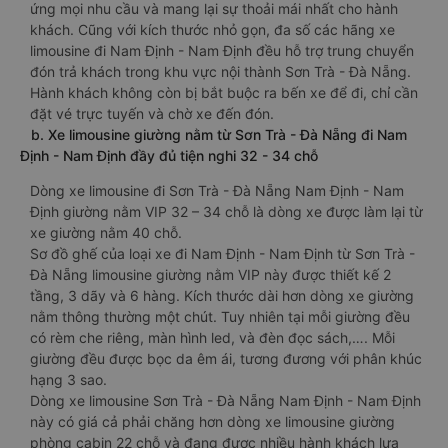
ứng mọi nhu cầu và mang lại sự thoải mái nhất cho hành
khách. Cũng với kích thước nhỏ gọn, đa số các hãng xe
limousine đi Nam Định - Nam Định đều hỗ trợ trung chuyển
đón trả khách trong khu vực nội thành Sơn Trà - Đà Nẵng.
Hành khách không còn bị bắt buộc ra bến xe để đi, chỉ cần
đặt vé trực tuyến và chờ xe đến đón.
b. Xe limousine giường nằm từ Sơn Trà - Đà Nẵng đi Nam
Định - Nam Định đầy đủ tiện nghi 32 - 34 chỗ
Dòng xe limousine đi Sơn Trà - Đà Nẵng Nam Định - Nam
Định giường nằm VIP 32 – 34 chỗ là dòng xe được làm lại từ
xe giường nằm 40 chỗ.
Sơ đồ ghế của loại xe đi Nam Định - Nam Định từ Sơn Trà -
Đà Nẵng limousine giường nằm VIP này được thiết kế 2
tầng, 3 dãy và 6 hàng. Kích thước dài hơn dòng xe giường
nằm thông thường một chút. Tuy nhiên tại mỗi giường đều
có rèm che riêng, màn hình led, và đèn đọc sách,…. Mỗi
giường đều được bọc da êm ái, tương đương với phân khúc
hạng 3 sao.
Dòng xe limousine Sơn Trà - Đà Nẵng Nam Định - Nam Định
này có giá cả phải chăng hơn dòng xe limousine giường
phòng cabin 22 chỗ và đang được nhiều hành khách lựa