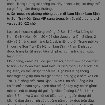
chọn. Trong tương lai không xa, đây chính là loại xe thay thế
xe giường nằm thông thường.
c. Xe limousine giường phòng cabin đi Nam Định - Nam Định
từ Sơn Trà - Đà Nẵng VIP sang trọng, êm ái, chất lượng dịch
vụ cao 20 -22 chỗ
Loại xe limousine giường phòng từ Sơn Trà - Đà Nẵng đi
Nam Định - Nam Định 20 - 22 chỗ được chia làm 2 tầng, 2
dãy và 6 hàng, mỗi hàng là 2 cabin riêng biệt. Trong mỗi xe
limousine Sơn Trà - Đà Nẵng Nam Định - Nam Định cabin
được trang bị rất nhiều tiện ích phục vụ hành khách suốt
hành trình.
Mỗi phòng, cabin đều có gối nằm rời, có gối ôm, có cái mền
to hơn và dây an toàn seat belt. Giường rộng và dài hơn hai
loại trên, có thể lăn lộn thoải mái. Đặc biệt là hệ thống
massage sẽ giúp bạn thư giãn trong những giờ nằm xe Sơn
Trà - Đà Nẵng đến Nam Định - Nam Định dài. Bảng điều
khiển chính nằm ngay cạnh đầu để tiện tay tuỳ chỉnh gồm:
một cái nút to đùng để gọi tiếp viên, 2 cổng USB , 1 jack
cắm 3.5mm và 3 cái nút có biểu tượng nguồn dùng để
tắt/mở dàn đèn chính của buồng nằm chạy dọc trên đầu,