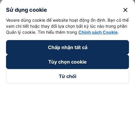
close
Sử dụng cookie
Vexere dùng cookie để website hoạt động ổn định. Bạn có thể
xem chi tiết hoặc thay đổi lựa chọn bất kỳ lúc nào trong phần
Quản lý cookie. Tìm hiểu thêm trong
Chính sách Cookie
.
Chấp nhận tất cả
Tùy chọn cookie
Từ chối
Theo dõi chúng tôi trên
Facebook
Tiktok
Youtube
Công ty TNHH Thương Mại Dịch Vụ Vexere
Địa chỉ đăng ký kinh doanh: 8C Chữ Đồng Tử, Phường Tân
Sơn Nhất, TP. Hồ Chí Minh, Việt Nam