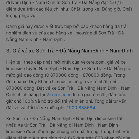
đi Nam Định - Nam Định từ Sơn Trà - Đà Nẵng đạt 4.0 / 5
điểm dựa trên các tiêu chí như: Chất lượng xe, Đúng giờ, Chất
lượng phục vụ.
Đánh giá này được viết trực tiếp bởi các khách hàng đã trải
nghiệm dịch vụ của các hãng xe limousine đi Sơn Trà - Đà
Nẵng Nam Định - Nam Định .
3. Giá vé xe Sơn Trà - Đà Nẵng Nam Định - Nam Định
Hiện tại, theo cập nhật mới nhất của Vexere.com, giá vé xe
limousine tuyến Nam Định - Nam Định - Sơn Trà - Đà Nẵng có
mức giá dao động từ 870000 đồng - 870000 đồng. Trong
đó, nhà xe Duy Khánh Limousine có giá vé rẻ nhất, chỉ
870000 đồng. Đặt vé xe Sơn Trà - Đà Nẵng Nam Định - Nam
Định chính hãng tại
Vexere.com
để có giá rẻ nhất, đảm bảo
giữ chỗ 100% và hỗ trợ đổi trả vé miễn phí. Tổng đài tư vấn,
đặt vé và đổi trả vé miễn phí:
1900 888684
.
Xe Sơn Trà - Đà Nẵng Nam Định - Nam Định limousine tốt
nhất: Xe từ Sơn Trà - Đà Nẵng đi Nam Định - Nam Định
limousine được đánh giá chung có chất lượng Trung bình với
điểm đánh giá trung bình từ 4.0/5 dựa trên 823 phản hồi của