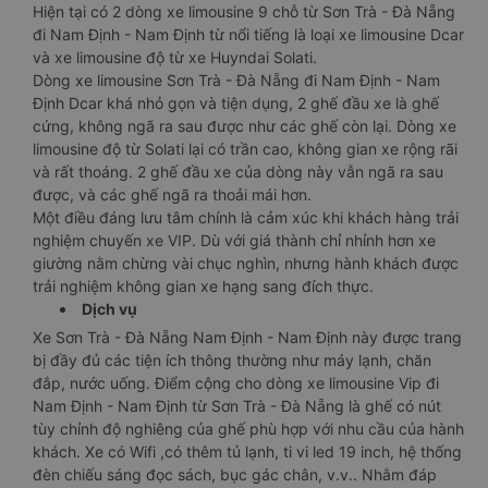
Hiện tại có 2 dòng xe limousine 9 chỗ từ Sơn Trà - Đà Nẵng
đi Nam Định - Nam Định từ nổi tiếng là loại xe limousine Dcar
và xe limousine độ từ xe Huyndai Solati.
Dòng xe limousine Sơn Trà - Đà Nẵng đi Nam Định - Nam
Định Dcar khá nhỏ gọn và tiện dụng, 2 ghế đầu xe là ghế
cứng, không ngã ra sau được như các ghế còn lại. Dòng xe
limousine độ từ Solati lại có trần cao, không gian xe rộng rãi
và rất thoáng. 2 ghế đầu xe của dòng này vẫn ngã ra sau
được, và các ghế ngã ra thoải mái hơn.
Một điều đáng lưu tâm chính là cảm xúc khi khách hàng trải
nghiệm chuyến xe VIP. Dù với giá thành chỉ nhỉnh hơn xe
giường nằm chừng vài chục nghìn, nhưng hành khách được
trải nghiệm không gian xe hạng sang đích thực.
Dịch vụ
Xe Sơn Trà - Đà Nẵng Nam Định - Nam Định này được trang
bị đầy đủ các tiện ích thông thường như máy lạnh, chăn
đắp, nước uống. Điểm cộng cho dòng xe limousine Vip đi
Nam Định - Nam Định từ Sơn Trà - Đà Nẵng là ghế có nút
tùy chỉnh độ nghiêng của ghế phù hợp với nhu cầu của hành
khách. Xe có Wifi ,có thêm tủ lạnh, ti vi led 19 inch, hệ thống
đèn chiếu sáng đọc sách, bục gác chân, v.v.. Nhằm đáp