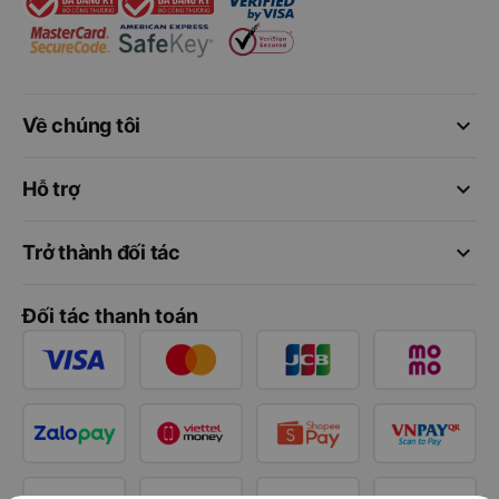
keyboard_arrow_down
Về chúng tôi
keyboard_arrow_down
Hỗ trợ
keyboard_arrow_down
Trở thành đối tác
Đối tác thanh toán