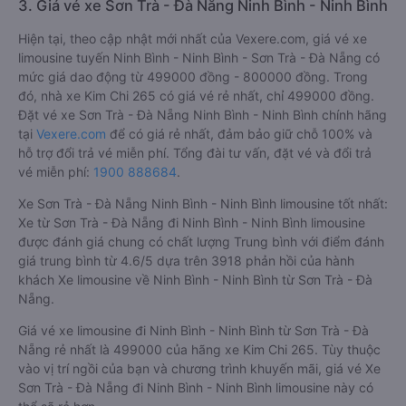
3. Giá vé xe Sơn Trà - Đà Nẵng Ninh Bình - Ninh Bình
Hiện tại, theo cập nhật mới nhất của Vexere.com, giá vé xe
limousine tuyến Ninh Bình - Ninh Bình - Sơn Trà - Đà Nẵng có
mức giá dao động từ 499000 đồng - 800000 đồng. Trong
đó, nhà xe Kim Chi 265 có giá vé rẻ nhất, chỉ 499000 đồng.
Đặt vé xe Sơn Trà - Đà Nẵng Ninh Bình - Ninh Bình chính hãng
tại
Vexere.com
để có giá rẻ nhất, đảm bảo giữ chỗ 100% và
hỗ trợ đổi trả vé miễn phí. Tổng đài tư vấn, đặt vé và đổi trả
vé miễn phí:
1900 888684
.
Xe Sơn Trà - Đà Nẵng Ninh Bình - Ninh Bình limousine tốt nhất:
Xe từ Sơn Trà - Đà Nẵng đi Ninh Bình - Ninh Bình limousine
được đánh giá chung có chất lượng Trung bình với điểm đánh
giá trung bình từ 4.6/5 dựa trên 3918 phản hồi của hành
khách Xe limousine về Ninh Bình - Ninh Bình từ Sơn Trà - Đà
Nẵng.
Giá vé xe limousine đi Ninh Bình - Ninh Bình từ Sơn Trà - Đà
Nẵng rẻ nhất là 499000 của hãng xe Kim Chi 265. Tùy thuộc
vào vị trí ngồi của bạn và chương trình khuyến mãi, giá vé Xe
Sơn Trà - Đà Nẵng đi Ninh Bình - Ninh Bình limousine này có