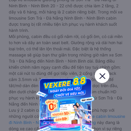
Ninh Bình - Ninh Bình 20 - 22 chỗ được chia làm 2 tầng, 2
dãy và 6 hàng, mỗi hàng là 2 cabin riêng biệt. Trong mỗi xe
limousine Sơn Trà - Đà Nẵng Ninh Bình - Ninh Bình cabin
được trang bị rất nhiều tiện ích phục vụ hành khách suốt
hành trình.
Mỗi phòng, cabin đều có gối nằm rời, có gối ôm, có cái mền
to hơn và dây an toàn seat belt. Giường rộng và dài hơn hai
loại trên, có thể lăn lộn thoải mái. Đặc biệt là hệ thống
massage sẽ giúp bạn thư giãn trong những giờ nằm xe Sơn
Trà - Đà Nẵng đến Ninh Bình - Ninh Bình dài. Bảng điều
khiển chính nằm ngay cạnh đầu để tiện tay tuỳ chỉnh gồm:
một cái nút to đùng để gọi tiếp viên, 2 cổng USB , 1 jack
cắm 3.5mm và 3 cái nút có biểu tượng nguồn dùng để
tắt/mở dàn đèn chính của buồng nằm chạy dọc trên đầu,
đèn dưới chân và màn hình tv có đầy đủ phim chuẩn HD
phục vụ hành khách giải trí trong chuyến đi từ Sơn Trà - Đà
Nẵng đến Ninh Bình - Ninh Bình.
Lưu ý 2 cabin cuối thường thiết kế nhỏ hơn phù hợp với
những người có thân hình nhỏ nhắn. Dòng
xe cabin limousine
đi Ninh Bình - Ninh Bình từ Sơn Trà - Đà Nẵng
này đang là
dòng xe cao cấp nhất, hành khách thường chọn vì sự riêng