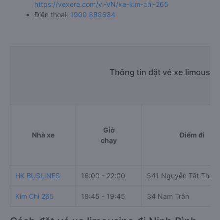
https://vexere.com/vi-VN/xe-kim-chi-265
Điện thoại:
1900 888684
Thông tin đặt vé xe limousin
Giờ
Nhà xe
Điểm đi
chạy
HK BUSLINES
16:00 - 22:00
541 Nguyễn Tất Thàn
Kim Chi 265
19:45 - 19:45
34 Nam Trân