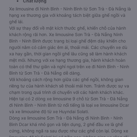
Chất lượng
Xe limousine đi Ninh Bình - Ninh Bình từ Sơn Trà - Đà Nẵng là
hạng xe thương gia với khoảng tách biệt giữa ghế ngồi và
ghế lái.
Với sự thay đổi về mặt kích thước ghế, khiến chỗ của hành
khách rộng rãi hơn. Xe limousine Sơn Trà - Đà Nẵng Ninh
Bình - Ninh Bình được trang bị loại ghế đệm dày khiến cho
người nằm có cảm giác êm ái, thoải mái. Các chuyến xe dù
xa hay gần, thời gian ngồi ghế lâu cũng sẽ làm hành khách
mệt mỏi. Nhưng với xe hạng thương gia, hành khách hoàn
toàn có thể thư giãn và nghỉ ngơi trên xe đi Ninh Bình - Ninh
Bình từ Sơn Trà - Đà Nẵng dễ dàng.
Với khoảng cách rộng hơn giữa các ghế ngồi, không gian
riêng tư của hành khách sẽ thoải mái hơn. Tránh được sự va
chạm trong quá trình di chuyển với các hành khách khác.
Hiện tại có 2 dòng xe limousine 9 chỗ từ Sơn Trà - Đà Nẵng
đi Ninh Bình - Ninh Bình từ nổi tiếng là loại xe limousine Dcar
và xe limousine độ từ xe Huyndai Solati.
Dòng xe limousine Sơn Trà - Đà Nẵng đi Ninh Bình - Ninh
Bình Dcar khá nhỏ gọn và tiện dụng, 2 ghế đầu xe là ghế
cứng, không ngã ra sau được như các ghế còn lại. Dòng xe