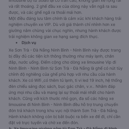
limousine độ từ Solati lại có trần cao, không gian xe rộng rãi
và rất thoáng. 2 ghế đầu xe của dòng này vẫn ngã ra sau
được, và các ghế ngã ra thoải mái hơn.
Một điều đáng lưu tâm chính là cảm xúc khi khách hàng trải
nghiệm chuyến xe VIP. Dù với giá thành chỉ nhỉnh hơn xe
giường nằm chừng vài chục nghìn, nhưng hành khách được
trải nghiệm không gian xe hạng sang đích thực.
Dịch vụ
Xe Sơn Trà - Đà Nẵng Ninh Bình - Ninh Bình này được trang
bị đầy đủ các tiện ích thông thường như máy lạnh, chăn
đắp, nước uống. Điểm cộng cho dòng xe limousine Vip đi
Ninh Bình - Ninh Bình từ Sơn Trà - Đà Nẵng là ghế có nút tùy
chỉnh độ nghiêng của ghế phù hợp với nhu cầu của hành
khách. Xe có Wifi ,có thêm tủ lạnh, ti vi led 19 inch, hệ thống
đèn chiếu sáng đọc sách, bục gác chân, v.v.. Nhằm đáp
ứng mọi nhu cầu và mang lại sự thoải mái nhất cho hành
khách. Cũng với kích thước nhỏ gọn, đa số các hãng xe
limousine đi Ninh Bình - Ninh Bình đều hỗ trợ trung chuyển
đón trả khách trong khu vực nội thành Sơn Trà - Đà Nẵng.
Hành khách không còn bị bắt buộc ra bến xe để đi, chỉ cần
đặt vé trực tuyến và chờ xe đến đón.
b. Xe limousine giường nằm từ Sơn Trà - Đà Nẵng đi Ninh