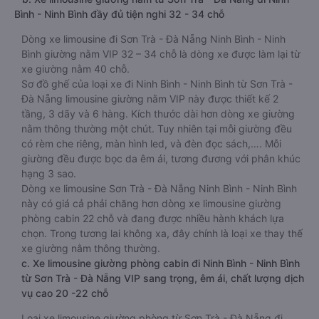
Bình - Ninh Bình đầy đủ tiện nghi 32 - 34 chỗ
Dòng xe limousine đi Sơn Trà - Đà Nẵng Ninh Bình - Ninh
Bình giường nằm VIP 32 – 34 chỗ là dòng xe được làm lại từ
xe giường nằm 40 chỗ.
Sơ đồ ghế của loại xe đi Ninh Bình - Ninh Bình từ Sơn Trà -
Đà Nẵng limousine giường nằm VIP này được thiết kế 2
tầng, 3 dãy và 6 hàng. Kích thước dài hơn dòng xe giường
nằm thông thường một chút. Tuy nhiên tại mỗi giường đều
có rèm che riêng, màn hình led, và đèn đọc sách,…. Mỗi
giường đều được bọc da êm ái, tương đương với phân khúc
hạng 3 sao.
Dòng xe limousine Sơn Trà - Đà Nẵng Ninh Bình - Ninh Bình
này có giá cả phải chăng hơn dòng xe limousine giường
phòng cabin 22 chỗ và đang được nhiều hành khách lựa
chọn. Trong tương lai không xa, đây chính là loại xe thay thế
xe giường nằm thông thường.
c. Xe limousine giường phòng cabin đi Ninh Bình - Ninh Bình
từ Sơn Trà - Đà Nẵng VIP sang trọng, êm ái, chất lượng dịch
vụ cao 20 -22 chỗ
Loại xe limousine giường phòng từ Sơn Trà - Đà Nẵng đi