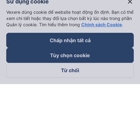
close
Sử dụng cookie
Vexere dùng cookie để website hoạt động ổn định. Bạn có thể
xem chi tiết hoặc thay đổi lựa chọn bất kỳ lúc nào trong phần
Quản lý cookie. Tìm hiểu thêm trong
Chính sách Cookie
.
Chấp nhận tất cả
Tùy chọn cookie
Từ chối
Theo dõi chúng tôi trên
Facebook
Tiktok
Youtube
Công ty TNHH Thương Mại Dịch Vụ Vexere
Địa chỉ đăng ký kinh doanh: 8C Chữ Đồng Tử, Phường Tân
Sơn Nhất, TP. Hồ Chí Minh, Việt Nam
Địa chỉ
:
Lầu 2, toà nhà H3 Circo Hoàng Diệu, 384 Hoàng Diệu,
Phường Khánh Hội, TP Hồ Chí Minh, Việt Nam