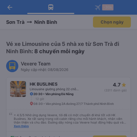
arrow_back
Tải app Vexere ngay!
Tải app Vexere
-30k
Mở app
Mở app
Nhận ưu đãi thành viên độc
-30k/ghế khi đặt vé máy bay qua
quyền
app
Sơn Trà
Ninh Bình
Chọn ngày
Vé xe Limousine của 5 nhà xe từ Sơn Trà đi
Ninh Bình
: 8 chuyến mỗi ngày
Vexere Team
Ngày cập nhật: 08/08/2026
HK BUSLINES
4.7
Limousine giường phòng 22 chỗ (WC)
(3311 đánh giá)
20:30 • Văn phòng Đà Nẵng
12 giờ
08:30 • Văn phòng 2A đường 27/7 Thành phố Ninh Bình
⭐ 4.5/5 Nhờ ứng dụng Vexere, tôi đã có một chuyến đi khá tốt với HK
Buslines. Xe rất sang trọng với cabin riêng cho mỗi hành khách, nhân viên
thân thiện và chu đáo. Đường dây nóng của Vexere hoạt động hiệu quả và
thể hiện trách nhiệm với khách hàng. Nhược điểm: -0.5 sao vì quy trình đặt
Xem thêm
vé trên ứng dụng quá nhanh, dễ chọn sai bước và không thể quay lại, điều
này có thể dẫn đến việc hủy dịch vụ. -0.5 sao vì điểm trả khách chỉ ở văn