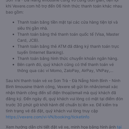
khi Vexere.com hỗ trợ đến 06 hình thức thanh toán khác nhau
bao gồm:
Thanh toán bằng tiền mặt tại các cửa hàng tiện lợi và
siêu thị gần nhà.
Thanh toán bằng thẻ thanh toán quốc tế (Visa, Master
Card, JCB).
Thanh toán bằng thẻ ATM đã đăng ký thanh toán trực
tuyến (Internet Banking).
Thanh toán bằng hình thức chuyển khoản ngân hàng.
Bên cạnh đó, quý khách cũng có thể thanh toán vé
thông qua các ví Momo, ZaloPay, AirPay, VNPay,…
Sau khi thanh toán vé xe Sơn Trà - Đà Nẵng Ninh Bình - Ninh
Bình limousine thành công, Vexere sẽ gửi tin nhắn/email xác
nhận thành công đến số điện thoại/email mà quý khách đã
đăng ký. Đến ngày đi, quý khách vui lòng có mặt tại điểm đón
trước 30 phút giờ khởi hành để chuẩn bị lên xe. Để kiểm tra
tình trạng vé đã đặt, quý khách vui lòng truy cập
https://vexere.com/vi-VN/booking/ticketinfo
Xem hướng dẫn chi tiết đặt vé xe, minh họa bằng hình ảnh
tại