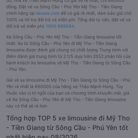
đó, nhà xe Thảo Mạnh Hùng có giá vé rẻ nhất, chỉ 660000
đồng. Đặt vé xe Sông Cầu - Phú Yên Mỹ Tho - Tiền Giang
chính hãng tại
Vexere.com
để có giá rẻ nhất, đảm bảo giữ chỗ
100% và hỗ trợ đổi trả vé miễn phí. Tổng đài tư vấn, đặt vé và
đổi trả vé miễn phí:
1900 888684
.
Xe Sông Cầu - Phú Yên Mỹ Tho - Tiền Giang limousine tốt
nhất: Xe từ Sông Cầu - Phú Yên đi Mỹ Tho - Tiền Giang
limousine được đánh giá chung có chất lượng Trung bình với
điểm đánh giá trung bình từ 2.1/5 dựa trên 2552 phản hồi của
hành khách Xe limousine về Mỹ Tho - Tiền Giang từ Sông Cầu
- Phú Yên.
Giá vé xe limousine đi Mỹ Tho - Tiền Giang từ Sông Cầu - Phú
Yên rẻ nhất là 660000 của hãng xe Thảo Mạnh Hùng. Tùy
thuộc vào vị trí ngồi của bạn và chương trình khuyến mãi, giá
vé Xe Sông Cầu - Phú Yên đi Mỹ Tho - Tiền Giang limousine
này có thể sẽ rẻ hơn
Tổng hợp TOP 5 xe limousine đi Mỹ Tho
- Tiền Giang từ Sông Cầu - Phú Yên tốt
nhất hiện nay 08/2026