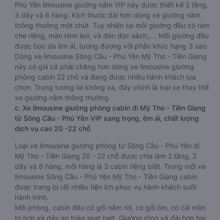
Phú Yên limousine giường nằm VIP này được thiết kế 2 tầng,
3 dãy và 6 hàng. Kích thước dài hơn dòng xe giường nằm
thông thường một chút. Tuy nhiên tại mỗi giường đều có rèm
che riêng, màn hình led, và đèn đọc sách,…. Mỗi giường đều
được bọc da êm ái, tương đương với phân khúc hạng 3 sao.
Dòng xe limousine Sông Cầu - Phú Yên Mỹ Tho - Tiền Giang
này có giá cả phải chăng hơn dòng xe limousine giường
phòng cabin 22 chỗ và đang được nhiều hành khách lựa
chọn. Trong tương lai không xa, đây chính là loại xe thay thế
xe giường nằm thông thường.
c. Xe limousine giường phòng cabin đi Mỹ Tho - Tiền Giang
từ Sông Cầu - Phú Yên VIP sang trọng, êm ái, chất lượng
dịch vụ cao 20 -22 chỗ
Loại xe limousine giường phòng từ Sông Cầu - Phú Yên đi
Mỹ Tho - Tiền Giang 20 - 22 chỗ được chia làm 2 tầng, 2
dãy và 6 hàng, mỗi hàng là 2 cabin riêng biệt. Trong mỗi xe
limousine Sông Cầu - Phú Yên Mỹ Tho - Tiền Giang cabin
được trang bị rất nhiều tiện ích phục vụ hành khách suốt
hành trình.
Mỗi phòng, cabin đều có gối nằm rời, có gối ôm, có cái mền
to hơn và dây an toàn seat belt. Giường rộng và dài hơn hai