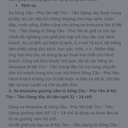
Dịch vụ
Xe Sông Cầu - Phú Yên Mỹ Tho - Tiền Giang này được trang
bị đầy đủ các tiện ích thông thường như máy lạnh, chăn
đắp, nước uống. Điểm cộng cho dòng xe limousine Vip đi Mỹ
Tho - Tiền Giang từ Sông Cầu - Phú Yên là ghế có nút tùy
chỉnh độ nghiêng của ghế phù hợp với nhu cầu của hành
khách. Xe có Wifi ,có thêm tủ lạnh, ti vi led 19 inch, hệ thống
đèn chiếu sáng đọc sách, bục gác chân, v.v.. Nhằm đáp
ứng mọi nhu cầu và mang lại sự thoải mái nhất cho hành
khách. Cũng với kích thước nhỏ gọn, đa số các hãng xe
limousine đi Mỹ Tho - Tiền Giang đều hỗ trợ trung chuyển
đón trả khách trong khu vực nội thành Sông Cầu - Phú Yên.
Hành khách không còn bị bắt buộc ra bến xe để đi, chỉ cần
đặt vé trực tuyến và chờ xe đến đón.
b. Xe limousine giường nằm từ Sông Cầu - Phú Yên đi Mỹ
Tho - Tiền Giang đầy đủ tiện nghi 32 - 34 chỗ
Dòng xe limousine đi Sông Cầu - Phú Yên Mỹ Tho - Tiền
Giang giường nằm VIP 32 – 34 chỗ là dòng xe được làm lại
từ xe giường nằm 40 chỗ.
Sơ đồ ghế của loại xe đi Mỹ Tho - Tiền Giang từ Sông Cầu -