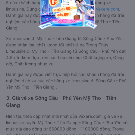
5 của khách hàng với các tiêu chí như: Chất lượng xe
limousine, Đúng giờ, Chất lượng phục vụ trên
Vexere.com
.
Đánh giá này được viết trực tiếp bởi các khách hàng đã trải
nghiệm các hãng Xe Sông Cầu - Phú Yên đi Mỹ Tho - Tiền
Giang.
Xe limousine đi Mỹ Tho - Tiền Giang từ Sông Cầu - Phú Yên
được phân loại chất lượng tốt nhất là xe Trọng Thủy
Limousine đi Mỹ Tho - Tiền Giang từ Sông Cầu - Phú Yên đạt
4.8 / 5 điểm dựa trên các tiêu chí như: Chất lượng xe, Đúng
giờ, Chất lượng phục vụ.
Đánh giá này được viết trực tiếp bởi các khách hàng đã trải
nghiệm dịch vụ của các hãng xe limousine đi Sông Cầu - Phú
Yên Mỹ Tho - Tiền Giang .
3. Giá vé xe Sông Cầu - Phú Yên Mỹ Tho - Tiền
Giang
Hiện tại, theo cập nhật mới nhất của Vexere.com, giá vé xe
limousine tuyến Mỹ Tho - Tiền Giang - Sông Cầu - Phú Yên có
mức giá dao động từ 660000 đồng - 1100000 đồng. Trong