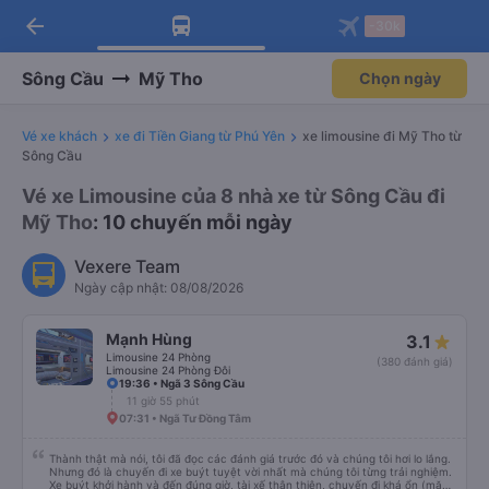
arrow_back
Tải app Vexere ngay!
Tải app Vexere
-30k
Mở app
Mở app
Nhận ưu đãi thành viên độc
-30k/ghế khi đặt vé máy bay qua
quyền
app
Sông Cầu
Mỹ Tho
Chọn ngày
Vé xe khách
xe đi Tiền Giang từ Phú Yên
xe limousine đi Mỹ Tho từ
Sông Cầu
Vé xe Limousine của 8 nhà xe từ Sông Cầu đi
Mỹ Tho
: 10 chuyến mỗi ngày
Vexere Team
Ngày cập nhật: 08/08/2026
Mạnh Hùng
3.1
Limousine 24 Phòng
(380 đánh giá)
Limousine 24 Phòng Đôi
19:36 • Ngã 3 Sông Cầu
11 giờ 55 phút
07:31 • Ngã Tư Đồng Tâm
Thành thật mà nói, tôi đã đọc các đánh giá trước đó và chúng tôi hơi lo lắng.
Nhưng đó là chuyến đi xe buýt tuyệt vời nhất mà chúng tôi từng trải nghiệm.
Xe buýt khởi hành và đến đúng giờ, tài xế thân thiện, chuyến đi khá ổn (mặc