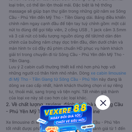
loại trên, có thể lăn lộn thoải mái. Đặc biệt là hệ thống
massage sẽ giúp bạn thư giãn trong những giờ nằm xe Sông
Cầu - Phú Yên đến Mỹ Tho - Tiền Giang dài. Bảng điều khiển
chính nằm ngay cạnh đầu để tiện tay tuỳ chỉnh gồm: một cái
nút to đùng để gọi tiếp viên, 2 cổng USB , 1 jack cắm 3.5mm
và 3 cái nút có biểu tượng nguồn dùng để tắt/mở dàn đèn
chính của buồng nằm chạy dọc trên đầu, đèn dưới chân và
màn hình tv có đầy đủ phim chuẩn HD phục vụ hành khách
giải trí trong chuyến đi từ Sông Cầu - Phú Yên đến Mỹ Tho -
Tiền Giang.
Lưu ý 2 cabin cuối thường thiết kế nhỏ hơn phù hợp với
những người có thân hình nhỏ nhắn. Dòng
xe cabin limousine
đi Mỹ Tho - Tiền Giang từ Sông Cầu - Phú Yên
này đang là
dòng xe cao cấp nhất, hành khách thường chọn vì sự riêng
tư, thoải mái, sang trọng và tiện nghi. Tất nhiên giá thành
của loại xe này sẽ cao hơn các loại khác.
2. Về chất lượng, review, đánh giá nhà xe Sông Cầu
- Phú Yên Mỹ Tho - Tiền Giang limousine
Xe limousine đi Mỹ Tho - Tiền Giang từ Sông Cầu - Phú Yên
tốt nhất được phân loại chất lượng dựa trên đánh giá từ 1 đến