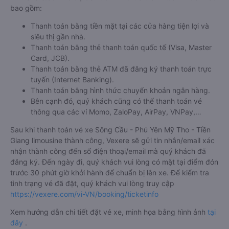
bao gồm:
Thanh toán bằng tiền mặt tại các cửa hàng tiện lợi và
siêu thị gần nhà.
Thanh toán bằng thẻ thanh toán quốc tế (Visa, Master
Card, JCB).
Thanh toán bằng thẻ ATM đã đăng ký thanh toán trực
tuyến (Internet Banking).
Thanh toán bằng hình thức chuyển khoản ngân hàng.
Bên cạnh đó, quý khách cũng có thể thanh toán vé
thông qua các ví Momo, ZaloPay, AirPay, VNPay,…
Sau khi thanh toán vé xe Sông Cầu - Phú Yên Mỹ Tho - Tiền
Giang limousine thành công, Vexere sẽ gửi tin nhắn/email xác
nhận thành công đến số điện thoại/email mà quý khách đã
đăng ký. Đến ngày đi, quý khách vui lòng có mặt tại điểm đón
trước 30 phút giờ khởi hành để chuẩn bị lên xe. Để kiểm tra
tình trạng vé đã đặt, quý khách vui lòng truy cập
https://vexere.com/vi-VN/booking/ticketinfo
Xem hướng dẫn chi tiết đặt vé xe, minh họa bằng hình ảnh
tại
đây
.