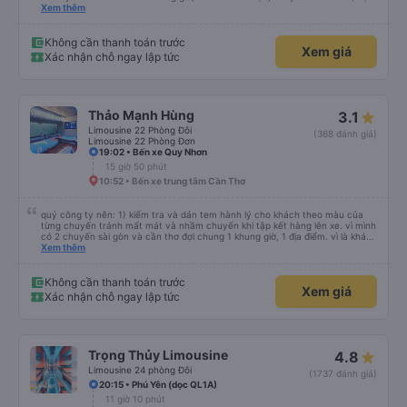
dù vẫn hơi xóc, nhưng đó là đặc trưng của Việt Nam ^^), và chỗ ngồi thoải
Xem thêm
mái. Chúng tôi thực sự rất hài lòng.
Không cần thanh toán trước
Xem giá
Xác nhận chỗ ngay lập tức
Thảo Mạnh Hùng
3.1
Limousine 22 Phòng Đôi
(368 đánh giá)
Limousine 22 Phòng Đơn
19:02 • Bến xe Quy Nhơn
15 giờ 50 phút
10:52 • Bến xe trung tâm Cần Thơ
quý công ty nên: 1) kiểm tra và dán tem hành lý cho khách theo màu của
từng chuyến tránh mất mát và nhầm chuyến khi tập kết hàng lên xe. vì mình
có 2 chuyến sài gòn và cần thơ đợi chung 1 khung giờ, 1 địa điểm. vì là khách
thân thiết của quý công ty nên rất hài lòng và tin tưởng. tuy nhiên rất mong
Xem thêm
muốn đội ngũ nhân viên anh chị em nhà xe cùng nhau cải thiện ngày một
phát triển. 2) đồng nhất về cách giao tiếp và CSKH nhẹ nhàng, chu đáo nữa
thì chắc chắn quy công ty là nhà xe được yêu thích và lựa chọn số 1 quy
Không cần thanh toán trước
Xem giá
nhơn. rất cảm ơn quý anh chị em cty cũng như chị Thảo đã lắng nghe và
Xác nhận chỗ ngay lập tức
tiếp nhận. " khách hàng thân thiết nhiều năm của nhà xe từ thời sinh viên"
Trọng Thủy Limousine
4.8
Limousine 24 phòng Đôi
(1737 đánh giá)
20:15 • Phú Yên (dọc QL1A)
11 giờ 10 phút