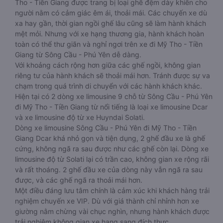
Tho - Tiền Giang được trang bị loại ghế đệm dày khiến cho
người nằm có cảm giác êm ái, thoải mái. Các chuyến xe dù
xa hay gần, thời gian ngồi ghế lâu cũng sẽ làm hành khách
mệt mỏi. Nhưng với xe hạng thương gia, hành khách hoàn
toàn có thể thư giãn và nghỉ ngơi trên xe đi Mỹ Tho - Tiền
Giang từ Sông Cầu - Phú Yên dễ dàng.
Với khoảng cách rộng hơn giữa các ghế ngồi, không gian
riêng tư của hành khách sẽ thoải mái hơn. Tránh được sự va
chạm trong quá trình di chuyển với các hành khách khác.
Hiện tại có 2 dòng xe limousine 9 chỗ từ Sông Cầu - Phú Yên
đi Mỹ Tho - Tiền Giang từ nổi tiếng là loại xe limousine Dcar
và xe limousine độ từ xe Huyndai Solati.
Dòng xe limousine Sông Cầu - Phú Yên đi Mỹ Tho - Tiền
Giang Dcar khá nhỏ gọn và tiện dụng, 2 ghế đầu xe là ghế
cứng, không ngã ra sau được như các ghế còn lại. Dòng xe
limousine độ từ Solati lại có trần cao, không gian xe rộng rãi
và rất thoáng. 2 ghế đầu xe của dòng này vẫn ngã ra sau
được, và các ghế ngã ra thoải mái hơn.
Một điều đáng lưu tâm chính là cảm xúc khi khách hàng trải
nghiệm chuyến xe VIP. Dù với giá thành chỉ nhỉnh hơn xe
giường nằm chừng vài chục nghìn, nhưng hành khách được
trải nghiệm không gian xe hạng sang đích thực.