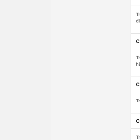
Tr
đ
C
Tr
h
C
Tr
C
Tr