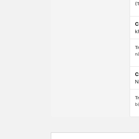
(
C
k
Tr
n
C
N
Tr
b