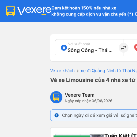
Cam kết hoàn 150% nếu nhà xe

không cung cấp dịch vụ vận chuyển (*)
in
Nơi xuất phát
import_export
Vé xe khách
xe đi Quảng Ninh từ Thái 
Vé xe Limousine của 4 nhà xe t
Vexere Team
Ngày cập nhật: 06/08/2026
Chọn ngày đi để xem giá vé, số ghế t
info
Tuấn Kiệt (