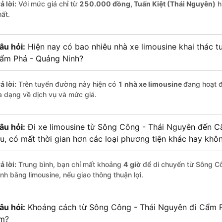
ả lời:
Với mức giá chỉ từ
250.000
đồng,
Tuấn Kiệt (Thái Nguyên)
hi
hất.
âu hỏi:
Hiện nay có bao nhiêu nhà xe limousine khai thác 
ẩm Phả - Quảng Ninh?
ả lời:
Trên tuyến đường này hiện có
1
nhà xe
limousine
đang hoạt 
a dạng về dịch vụ và mức giá.
âu hỏi:
Đi xe limousine từ Sông Công - Thái Nguyên đến 
âu, có mất thời gian hơn các loại phương tiện khác hay khô
ả lời:
Trung bình, bạn chỉ mất khoảng
4 giờ
để di chuyển từ Sông C
inh bằng limousine, nếu giao thông thuận lợi.
âu hỏi:
Khoảng cách từ Sông Công - Thái Nguyên đi Cẩm P
m?