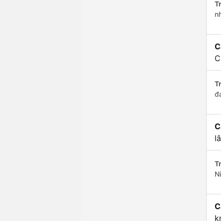
Tr
n
C
C
Tr
đ
C
l
Tr
N
C
k