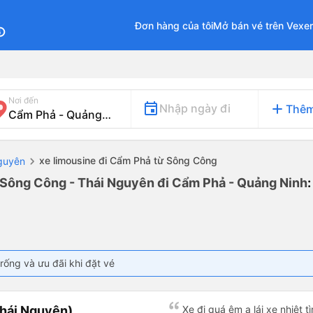
Đơn hàng của tôi
Mở bán vé trên Vexe
fo
Nơi đến
add
Nhập ngày đi
Thêm
xe limousine đi Cẩm Phả từ Sông Công
Nguyên
ừ Sông Công - Thái Nguyên đi Cẩm Phả - Quảng Ninh
rống và ưu đãi khi đặt vé
Thái Nguyên)
Xe đi quá êm ạ lái xe nhiệt 