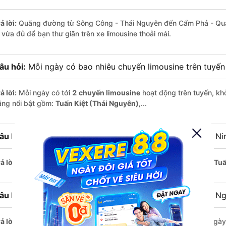
ả lời:
Quãng đường từ Sông Công - Thái Nguyên đến Cẩm Phả - Quả
i vừa đủ để bạn thư giãn trên xe limousine thoải mái.
âu hỏi:
Mỗi ngày có bao nhiêu chuyến limousine trên tuyế
ả lời:
Mỗi ngày có tới
2 chuyến limousine
hoạt động trên tuyến, khở
ãng nổi bật gồm:
Tuấn Kiệt (Thái Nguyên)
,...
âu hỏi:
Xe limousine nào khởi hành từ Cẩm Phả - Quảng Ni
ả lời:
Chuyến limousine sớm nhất khởi hành lúc
6:50
, do nhà xe
Tuấ
âu hỏi:
Xe limousine nào khởi hành từ Sông Công - Thái N
ả lời:
Nếu bạn muốn đi chuyến muộn, lựa chọn cuối cùng trong ngày 