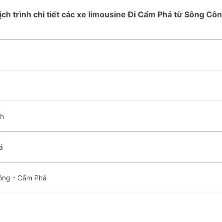
ịch trình chi tiết các xe limousine Đi Cẩm Phả từ Sông Cô
nh
ả
Công - Cẩm Phả