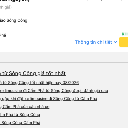
nh giá)
giao Sông Công
KH
Phả
keyboard_arrow_down
Thông tin chi tiết
ả từ Sông Công giá tốt nhất
ả từ Sông Công tốt nhất hiện nay 08/2026
: xe limousine đi Cẩm Phả từ Sông Công được đánh giá cao
gặp khi đặt xe limousine đi Sông Công từ Cẩm Phả
ng Cẩm Phả của các nhà xe
 Cẩm Phả từ Sông Công
ine Sông Công Cẩm Phả