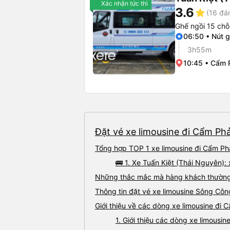
Xác nhận tức thì
3.6
star
(16 đá
Ghế ngồi 15 chỗ
06:50 • Nút 
3h55m
10:45 • Cẩm 
Đặt vé xe limousine đi Cẩm Ph
Tổng hợp TOP 1 xe limousine đi Cẩm Ph
🚌 1. Xe Tuấn Kiệt (Thái Nguyên)
Những thắc mắc mà hàng khách thường 
Thông tin đặt vé xe limousine Sông Cô
Giới thiệu về các dòng xe limousine đi
1. Giới thiệu các dòng xe limous