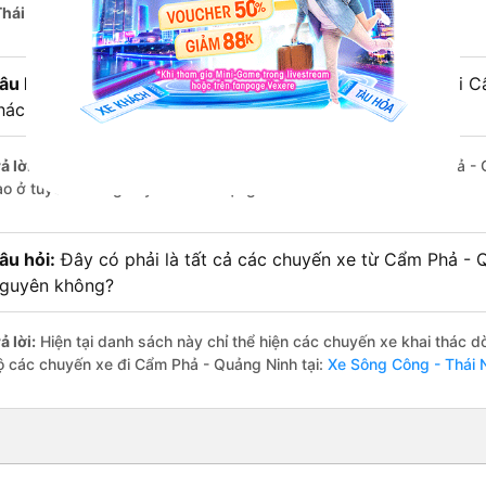
Thái Nguyên)
vận hành.
âu hỏi:
Xe limousine nào từ Sông Công - Thái Nguyên đi 
hách hàng đánh giá tốt nhất?
ả lời:
Tạm thời chưa đủ review để đánh giá có nhà xe đi Cẩm Phả -
ào ở tuyến đường này có chất lượng xuất sắc.
âu hỏi:
Đây có phải là tất cả các chuyến xe từ Cẩm Phả - 
guyên không?
ả lời:
Hiện tại danh sách này chỉ thể hiện các chuyến xe khai thác d
ộ các chuyến xe đi Cẩm Phả - Quảng Ninh tại:
Xe Sông Công - Thái