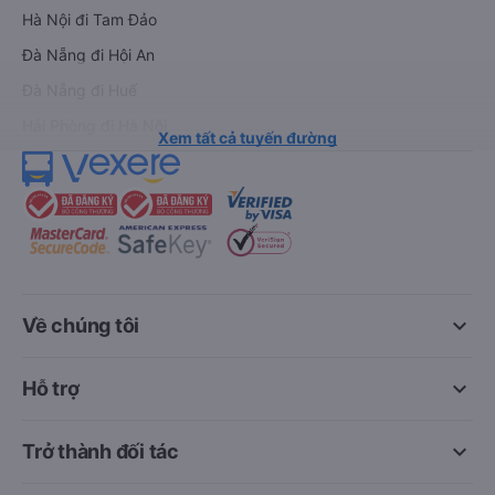
Hà Nội đi Tam Đảo
Đà Nẵng đi Hội An
Đà Nẵng đi Huế
Hải Phòng đi Hà Nội
Xem tất cả tuyến đường
keyboard_arrow_down
Về chúng tôi
keyboard_arrow_down
Hỗ trợ
keyboard_arrow_down
Trở thành đối tác