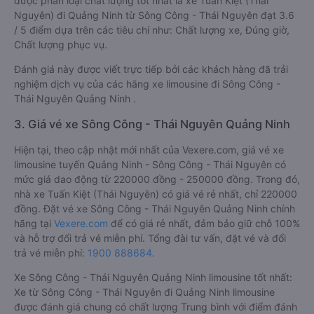
được phân loại chất lượng tốt nhất là xe Tuấn Kiệt (Thái
Nguyên) đi Quảng Ninh từ Sông Công - Thái Nguyên đạt 3.6
/ 5 điểm dựa trên các tiêu chí như: Chất lượng xe, Đúng giờ,
Chất lượng phục vụ.
Đánh giá này được viết trực tiếp bởi các khách hàng đã trải
nghiệm dịch vụ của các hãng xe limousine đi Sông Công -
Thái Nguyên Quảng Ninh .
3. Giá vé xe Sông Công - Thái Nguyên Quảng Ninh
Hiện tại, theo cập nhật mới nhất của Vexere.com, giá vé xe
limousine tuyến Quảng Ninh - Sông Công - Thái Nguyên có
mức giá dao động từ 220000 đồng - 250000 đồng. Trong đó,
nhà xe Tuấn Kiệt (Thái Nguyên) có giá vé rẻ nhất, chỉ 220000
đồng. Đặt vé xe Sông Công - Thái Nguyên Quảng Ninh chính
hãng tại
Vexere.com
để có giá rẻ nhất, đảm bảo giữ chỗ 100%
và hỗ trợ đổi trả vé miễn phí. Tổng đài tư vấn, đặt vé và đổi
trả vé miễn phí:
1900 888684
.
Xe Sông Công - Thái Nguyên Quảng Ninh limousine tốt nhất:
Xe từ Sông Công - Thái Nguyên đi Quảng Ninh limousine
được đánh giá chung có chất lượng Trung bình với điểm đánh