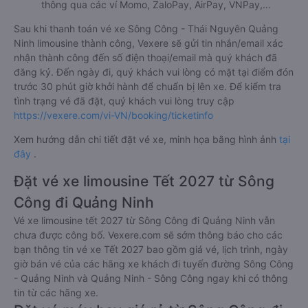
thông qua các ví Momo, ZaloPay, AirPay, VNPay,…
Sau khi thanh toán vé xe Sông Công - Thái Nguyên Quảng
Ninh limousine thành công, Vexere sẽ gửi tin nhắn/email xác
nhận thành công đến số điện thoại/email mà quý khách đã
đăng ký. Đến ngày đi, quý khách vui lòng có mặt tại điểm đón
trước 30 phút giờ khởi hành để chuẩn bị lên xe. Để kiểm tra
tình trạng vé đã đặt, quý khách vui lòng truy cập
https://vexere.com/vi-VN/booking/ticketinfo
Xem hướng dẫn chi tiết đặt vé xe, minh họa bằng hình ảnh
tại
đây
.
Đặt vé xe limousine Tết 2027 từ Sông
Công đi Quảng Ninh
Vé xe limousine tết 2027 từ Sông Công đi Quảng Ninh vẫn
chưa được công bố. Vexere.com sẽ sớm thông báo cho các
bạn thông tin vé xe Tết 2027 bao gồm giá vé, lịch trình, ngày
giờ bán vé của các hãng xe khách đi tuyến đường Sông Công
- Quảng Ninh và Quảng Ninh - Sông Công ngay khi có thông
tin từ các hãng xe.