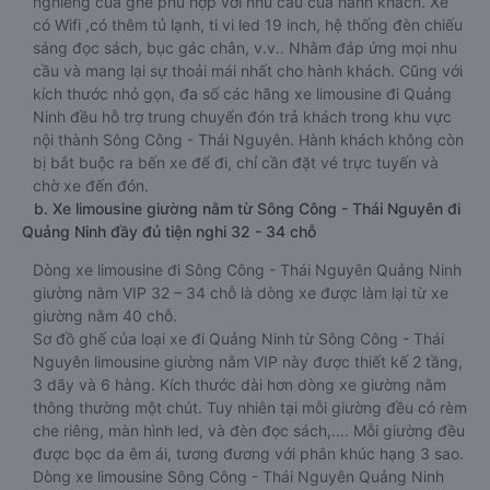
nghiêng của ghế phù hợp với nhu cầu của hành khách. Xe
có Wifi ,có thêm tủ lạnh, ti vi led 19 inch, hệ thống đèn chiếu
sáng đọc sách, bục gác chân, v.v.. Nhằm đáp ứng mọi nhu
cầu và mang lại sự thoải mái nhất cho hành khách. Cũng với
kích thước nhỏ gọn, đa số các hãng xe limousine đi Quảng
Ninh đều hỗ trợ trung chuyển đón trả khách trong khu vực
nội thành Sông Công - Thái Nguyên. Hành khách không còn
bị bắt buộc ra bến xe để đi, chỉ cần đặt vé trực tuyến và
chờ xe đến đón.
b. Xe limousine giường nằm từ Sông Công - Thái Nguyên đi
Quảng Ninh đầy đủ tiện nghi 32 - 34 chỗ
Dòng xe limousine đi Sông Công - Thái Nguyên Quảng Ninh
giường nằm VIP 32 – 34 chỗ là dòng xe được làm lại từ xe
giường nằm 40 chỗ.
Sơ đồ ghế của loại xe đi Quảng Ninh từ Sông Công - Thái
Nguyên limousine giường nằm VIP này được thiết kế 2 tầng,
3 dãy và 6 hàng. Kích thước dài hơn dòng xe giường nằm
thông thường một chút. Tuy nhiên tại mỗi giường đều có rèm
che riêng, màn hình led, và đèn đọc sách,…. Mỗi giường đều
được bọc da êm ái, tương đương với phân khúc hạng 3 sao.
Dòng xe limousine Sông Công - Thái Nguyên Quảng Ninh