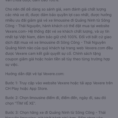
Cho nên để dễ dàng so sánh giá, xem đánh giá chất lượng
các nhà xe đi, được đảm bảo quyền lợi cao nhất, được hưởng
nhiều ưu đãi giảm giá vé xe limousine đi Quảng Ninh từ Sông
Công - Thái Nguyên, hành khách có thể đặt mua tại website
Vexere.com- Hệ thống đặt vé xe khách chất lượng, và uy tín
nhất tại Việt Nam, đảm bảo giữ chỗ 100%. Đối với bất cứ giao
dịch đặt mua vé xe limousine đi Sông Công - Thái Nguyên
Quảng Ninh nào của quý khách tại trang web Vexere.com đều
được Vexere cam kết giải quyết sự cố. Chính sách tặng
coupon giảm giá hoặc hoàn tiền sẽ tùy theo từng trường hợp
sự việc.
Hướng dẫn đặt vé tại Vexere.com:
Bước 1: Truy cập vào website Vexere hoặc tải app Vexere trên
CH Play hoặc App Store.
Bước 2: Chọn limousine điểm đi, điểm đến, ngày đi, sau đó
chọn “TÌM VÉ XE”.
Bước 3: Chọn hãng xe đi Quảng Ninh từ Sông Công - Thái
Nguyên limousine, giờ khởi hành phù hợp. Bấm chọn vào