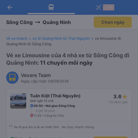
arrow_back
Tải app Vexere ngay!
Tải app Vexere
-30k
Mở app
Mở app
Nhận ưu đãi thành viên độc
-30k/ghế khi đặt vé máy bay qua
quyền
app
Sông Công
Quảng Ninh
Chọn ngày
Vé xe khách
xe đi Quảng Ninh từ Thái Nguyên
xe limousine đi
Quảng Ninh từ Sông Công
Vé xe Limousine của 4 nhà xe từ Sông Công đi
Quảng Ninh
: 11 chuyến mỗi ngày
Vexere Team
Ngày cập nhật: 08/08/2026
Tuấn Kiệt (Thái Nguyên)
3.6
Ghế ngồi 15 chỗ
(16 đánh giá)
06:50 • Nút giao Sông Công
4 giờ 35 phút
11:25 • Cảng Ao Tiên
Xe đi quá êm ạ lái xe nhiệt tình . Xe chạy nhanh chóng