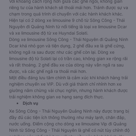
Với khoảng cách rộng hơn giữa các ghế ngồi, không gian
riêng tư của hành khách sẽ thoải mái hơn. Tránh được sự va
chạm trong quá trình di chuyển với các hành khách khác.
Hiện tại có 2 dòng xe limousine 9 chỗ từ Sông Công - Thái
Nguyên đi Quảng Ninh từ nổi tiếng là loại xe limousine Dcar
và xe limousine độ từ xe Huyndai Solati.
Dòng xe limousine Sông Công - Thái Nguyên đi Quảng Ninh
Dcar khá nhỏ gọn và tiện dụng, 2 ghế đầu xe là ghế cứng,
không ngã ra sau được như các ghế còn lại. Dòng xe
limousine độ từ Solati lại có trần cao, không gian xe rộng rãi
và rất thoáng. 2 ghế đầu xe của dòng này vẫn ngã ra sau
được, và các ghế ngã ra thoải mái hơn.
Một điều đáng lưu tâm chính là cảm xúc khi khách hàng trải
nghiệm chuyến xe VIP. Dù với giá thành chỉ nhỉnh hơn xe
giường nằm chừng vài chục nghìn, nhưng hành khách được
trải nghiệm không gian xe hạng sang đích thực.
Dịch vụ
Xe Sông Công - Thái Nguyên Quảng Ninh này được trang bị
đầy đủ các tiện ích thông thường như máy lạnh, chăn đắp,
nước uống. Điểm cộng cho dòng xe limousine Vip đi Quảng
Ninh từ Sông Công - Thái Nguyên là ghế có nút tùy chỉnh độ