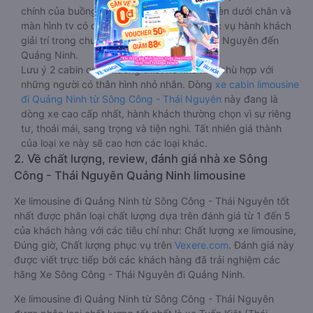
chính của buồng nằm chạy dọc trên đầu, đèn dưới chân và
màn hình tv có đầy đủ phim chuẩn HD phục vụ hành khách
giải trí trong chuyến đi từ Sông Công - Thái Nguyên đến
Quảng Ninh.
Lưu ý 2 cabin cuối thường thiết kế nhỏ hơn phù hợp với
những người có thân hình nhỏ nhắn. Dòng
xe cabin limousine
đi Quảng Ninh từ Sông Công - Thái Nguyên
này đang là
dòng xe cao cấp nhất, hành khách thường chọn vì sự riêng
tư, thoải mái, sang trọng và tiện nghi. Tất nhiên giá thành
của loại xe này sẽ cao hơn các loại khác.
2. Về chất lượng, review, đánh giá nhà xe Sông
Công - Thái Nguyên Quảng Ninh limousine
Xe limousine đi Quảng Ninh từ Sông Công - Thái Nguyên tốt
nhất được phân loại chất lượng dựa trên đánh giá từ 1 đến 5
của khách hàng với các tiêu chí như: Chất lượng xe limousine,
Đúng giờ, Chất lượng phục vụ trên
Vexere.com
. Đánh giá này
được viết trực tiếp bởi các khách hàng đã trải nghiệm các
hãng Xe Sông Công - Thái Nguyên đi Quảng Ninh.
Xe limousine đi Quảng Ninh từ Sông Công - Thái Nguyên