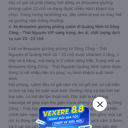
này có giá cả phải chăng hơn dòng xe limousine giường
phòng cabin 22 chỗ và đang được nhiều hành khách lựa
chọn. Trong tương lai không xa, đây chính là loại xe thay thế
xe giường nằm thông thường.
c. Xe limousine giường phòng cabin đi Quảng Ninh từ Sông
Công - Thái Nguyên VIP sang trọng, êm ái, chất lượng dịch
vụ cao 20 -22 chỗ
Loại xe limousine giường phòng từ Sông Công - Thái
Nguyên đi Quảng Ninh 20 - 22 chỗ được chia làm 2 tầng, 2
dãy và 6 hàng, mỗi hàng là 2 cabin riêng biệt. Trong mỗi xe
limousine Sông Công - Thái Nguyên Quảng Ninh cabin được
trang bị rất nhiều tiện ích phục vụ hành khách suốt hành
trình.
Mỗi phòng, cabin đều có gối nằm rời, có gối ôm, có cái mền
to hơn và dây an toàn seat belt. Giường rộng và dài hơn hai
loại trên, có thể lăn lộn thoải mái. Đặc biệt là hệ thống
massage sẽ giúp bạn thư giãn trong những giờ nằm xe Sông
Công - Thái Nguyên đến Quảng Ninh dài. Bảng điều khiển
chính nằm ngay cạnh đầu để tiện tay tuỳ chỉnh gồm: một cái
nút to đùng để gọi tiếp viên, 2 cổng USB , 1 jack cắm 3.5mm
và 3 cái nút có biểu tượng nguồn dùng để tắt/mở dàn đèn