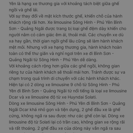
Yên là hạng xe thương gia với khoảng tách biệt giữa ghế
ngồi và ghế lái.
Với sự thay đổi về mặt kích thước ghế, khiến chỗ của hành
khách rộng rãi hơn. Xe limousine Sông Hinh - Phú Yên Bình
Sơn - Quảng Ngãi được trang bị loại ghế đệm dày khiến cho
người nằm có cảm giác êm ái, thoải mái. Các chuyến xe dù
xa hay gần, thời gian ngồi ghế lâu cũng sẽ làm hành khách
mệt mỏi. Nhưng với xe hạng thương gia, hành khách hoàn
toàn có thể thư giãn và nghỉ ngơi trên xe đi Bình Sơn -
Quảng Ngãi từ Sông Hinh - Phú Yên dễ dàng.
Với khoảng cách rộng hơn giữa các ghế ngồi, không gian
riêng tư của hành khách sẽ thoải mái hơn. Tránh được sự va
chạm trong quá trình di chuyển với các hành khách khác.
Hiện tại có 2 dòng xe limousine 9 chỗ từ Sông Hinh - Phú
Yên đi Bình Sơn - Quảng Ngãi từ nổi tiếng là loại xe limousine
Dcar và xe limousine độ từ xe Huyndai Solati.
Dòng xe limousine Sông Hinh - Phú Yên đi Bình Sơn - Quảng
Ngãi Dcar khá nhỏ gọn và tiện dụng, 2 ghế đầu xe là ghế
cứng, không ngã ra sau được như các ghế còn lại. Dòng xe
limousine độ từ Solati lại có trần cao, không gian xe rộng rãi
và rất thoáng. 2 ghế đầu xe của dòng này vẫn ngã ra sau