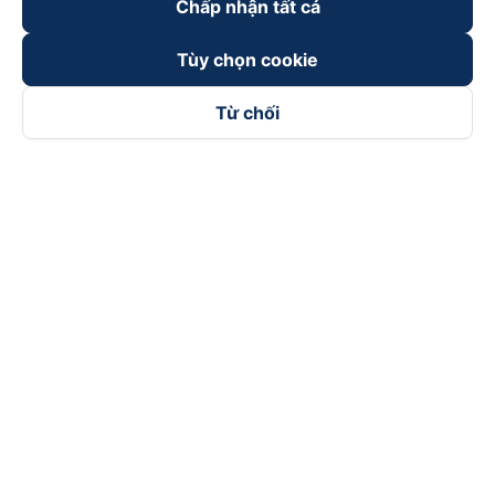
Chấp nhận tất cả
Tùy chọn cookie
Từ chối
Theo dõi chúng tôi trên
Facebook
Tiktok
Youtube
Công ty TNHH Thương Mại Dịch Vụ Vexere
Địa chỉ đăng ký kinh doanh: 8C Chữ Đồng Tử, Phường Tân
Sơn Nhất, TP. Hồ Chí Minh, Việt Nam
Địa chỉ
:
Lầu 2, toà nhà H3 Circo Hoàng Diệu, 384 Hoàng Diệu,
Phường Khánh Hội, TP Hồ Chí Minh, Việt Nam
Tầng 3, toà nhà 101 Láng Hạ, 101 Láng Hạ, Phường Láng, TP.
Hà Nội, Việt Nam
Giấy chứng nhận ĐKKD số 0315133726 do Sở KH và ĐT TP.
Hồ Chí Minh cấp lần đầu ngày 27/6/2018
Bản quyền © 2025 thuộc về Vexere.com