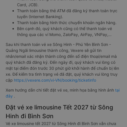
Card, JCB).
Thanh toán bằng thẻ ATM đã đăng ký thanh toán trực
tuyến (Internet Banking).
Thanh toán bằng hình thức chuyển khoản ngân hàng.
Bên cạnh đó, quý khách cũng có thể thanh toán vé
thông qua các ví Momo, ZaloPay, AirPay, VNPay,…
Sau khi thanh toán vé xe Sông Hinh - Phú Yên Bình Sơn -
Quảng Ngãi limousine thành công, Vexere sẽ gửi tin
nhắn/email xác nhận thành công đến số điện thoại/email mà
quý khách đã đăng ký. Đến ngày đi, quý khách vui lòng có
mặt tại điểm đón trước 30 phút giờ khởi hành để chuẩn bị lên
xe. Để kiểm tra tình trạng vé đã đặt, quý khách vui lòng truy
cập
https://vexere.com/vi-VN/booking/ticketinfo
Xem hướng dẫn chi tiết đặt vé xe, minh họa bằng hình ảnh
tại
đây
.
Đặt vé xe limousine Tết 2027 từ Sông
Hinh đi Bình Sơn
Vé xe limousine tết 2027 từ Sông Hinh đi Bình Sơn vẫn chưa