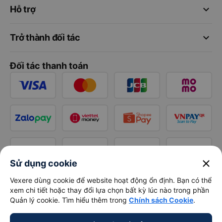
keyboard_arrow_down
Hỗ trợ
keyboard_arrow_down
Trở thành đối tác
Đối tác thanh toán
close
Sử dụng cookie
Vexere dùng cookie để website hoạt động ổn định. Bạn có thể
xem chi tiết hoặc thay đổi lựa chọn bất kỳ lúc nào trong phần
Quản lý cookie. Tìm hiểu thêm trong
Chính sách Cookie
.