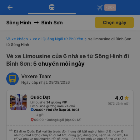
arrow_back
Tải app Vexere ngay!
Tải app Vexere
-30k
Mở app
Mở app
Nhận ưu đãi thành viên độc
-30k/ghế khi đặt vé máy bay qua
quyền
app
Sông Hinh
Bình Sơn
Chọn ngày
Vé xe khách
xe đi Quảng Ngãi từ Phú Yên
xe limousine đi Bình Sơn
từ Sông Hinh
Vé xe Limousine của 6 nhà xe từ Sông Hinh đi
Bình Sơn
: 5 chuyến mỗi ngày
Vexere Team
Ngày cập nhật: 09/08/2026
Quốc Đạt
4.0
Limousine 34 giường VIP
(673 đánh giá)
Limousine giường nằm 24 chỗ
20:00 • Phú Yên (Dọc QL 19C)
4 giờ
00:00 • Quảng Ngãi (dọc QL1A)
Đã đi xe Quốc Đạt vài lần trước đó nhưng rất bất ngờ vì hôm đi là ngày lễ
nhưng chất lượng chuyến đi rất tốt, đúng giờ, đúng ghế, sạch sẽ, có wifi, tài
xế và phụ xe nói chuyện rất dễ chịu. Lúc tới nơi nhà xe còn hỗ trợ xe trung