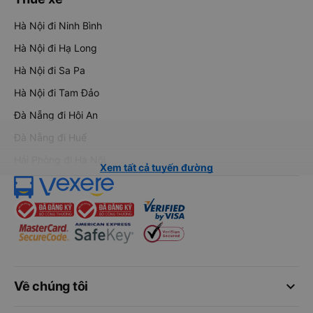
Hà Nội đi Ninh Bình
Hà Nội đi Hạ Long
Hà Nội đi Sa Pa
Hà Nội đi Tam Đảo
Đà Nẵng đi Hội An
Đà Nẵng đi Huế
Hải Phòng đi Hà Nội
Xem tất cả tuyến đường
keyboard_arrow_down
Về chúng tôi