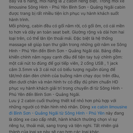
dãy và 6 hàng, mỗi hàng là 2 cabin riêng biệt. Trong mỗi xe
limousine Sông Hinh - Phú Yên Bình Sơn - Quảng Ngãi cabin
được trang bị rất nhiều tiện ích phục vụ hành khách suốt
hành trình.
Mỗi phòng, cabin đều có gối nằm rời, có gối ôm, có cái mền
to hơn và dây an toàn seat belt. Giường rộng và dài hơn hai
loại trên, có thể lăn lộn thoải mái. Đặc biệt là hệ thống
massage sẽ giúp bạn thư giãn trong những giờ nằm xe Sông
Hinh - Phú Yên đến Bình Sơn - Quảng Ngãi dài. Bảng điều
khiển chính nằm ngay cạnh đầu để tiện tay tuỳ chỉnh gồm:
một cái nút to đùng để gọi tiếp viên, 2 cổng USB , 1 jack
cắm 3.5mm và 3 cái nút có biểu tượng nguồn dùng để
tắt/mở dàn đèn chính của buồng nằm chạy dọc trên đầu,
đèn dưới chân và màn hình tv có đầy đủ phim chuẩn HD
phục vụ hành khách giải trí trong chuyến đi từ Sông Hinh -
Phú Yên đến Bình Sơn - Quảng Ngãi.
Lưu ý 2 cabin cuối thường thiết kế nhỏ hơn phù hợp với
những người có thân hình nhỏ nhắn. Dòng
xe cabin limousine
đi Bình Sơn - Quảng Ngãi từ Sông Hinh - Phú Yên
này đang
là dòng xe cao cấp nhất, hành khách thường chọn vì sự
riêng tư, thoải mái, sang trọng và tiện nghi. Tất nhiên giá
thành của loại xe này sẽ cao hơn các loại khác.