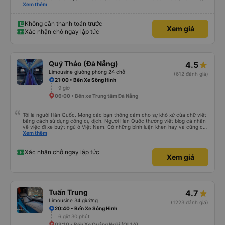
chuyển tới tận nhà. 10đ cho nhà xe, hy vọng nhà xe duy trì được chất lượng
Xem thêm
này. Cảm ơn
Không cần thanh toán trước
Xem giá
Xác nhận chỗ ngay lập tức
Quý Thảo (Đà Nẵng)
4.5
Limousine giường phòng 24 chỗ
(612 đánh giá)
21:00 • Bến Xe Sông Hinh
9 giờ
06:00 • Bến xe Trung tâm Đà Nẵng
Tôi là người Hàn Quốc. Mong các bạn thông cảm cho sự khó xử của chữ viết
bằng cách sử dụng công cụ dịch. Người Hàn Quốc thường viết blog cá nhân
về việc đi xe buýt ngủ ở Việt Nam. Có những bình luận khen hay và cũng có
những bình luận khen vất vả nên tôi đã rất lo lắng. Đó là một sự lo lắng vô
Xem thêm
ích. Rất thoải mái và thoải mái. Bên trong xe buýt sạch sẽ, tài xế rất thân
thiện. Gối và chăn nệm cũng sạch và thơm nữa. Mình đề cử bài này. 제 리뷰
를 보시게 되는 한국분들께 정보를 드리자면 저는 다낭에서 꾸이년가는 버스를 탔습
Xác nhận chỗ ngay lập tức
Xem giá
니다. 같은 회사라도 버스마다 퀄리티가 다른지는 모르겠는데, 제가 탄 버스는 쾌적
하고 좋았어요. 자리 넓찍하고 베개 이불 깨끗합니다. 뭐 경적소리야 베트남에서는
익숙해져야 하는 문화일거같구요. 기사님 친절하시구요, 버스 안에서 담배 안피시구
요. 다른 승객들도 버스안에서 담배피는 사람 없어요 휴게소에 들렀다 갈때도 저 있
는지 없는지 체크해보고 출발하시네요. 다만 키173 기준 다리를 쭉 펴지는 못해요.
뭐 전 새우자세가 편해서 불만은 없었습니다 : )
Tuấn Trung
4.7
Limousine 34 giường
(1223 đánh giá)
20:40 • Bến Xe Sông Hinh
6 giờ 30 phút
03:10 • Bến Xe Quảng Ngãi (QL1A)