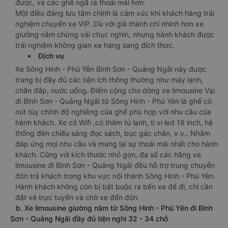
được, và các ghế ngã ra thoải mái hơn.
Một điều đáng lưu tâm chính là cảm xúc khi khách hàng trải
nghiệm chuyến xe VIP. Dù với giá thành chỉ nhỉnh hơn xe
giường nằm chừng vài chục nghìn, nhưng hành khách được
trải nghiệm không gian xe hạng sang đích thực.
Dịch vụ
Xe Sông Hinh - Phú Yên Bình Sơn - Quảng Ngãi này được
trang bị đầy đủ các tiện ích thông thường như máy lạnh,
chăn đắp, nước uống. Điểm cộng cho dòng xe limousine Vip
đi Bình Sơn - Quảng Ngãi từ Sông Hinh - Phú Yên là ghế có
nút tùy chỉnh độ nghiêng của ghế phù hợp với nhu cầu của
hành khách. Xe có Wifi ,có thêm tủ lạnh, ti vi led 19 inch, hệ
thống đèn chiếu sáng đọc sách, bục gác chân, v.v.. Nhằm
đáp ứng mọi nhu cầu và mang lại sự thoải mái nhất cho hành
khách. Cũng với kích thước nhỏ gọn, đa số các hãng xe
limousine đi Bình Sơn - Quảng Ngãi đều hỗ trợ trung chuyển
đón trả khách trong khu vực nội thành Sông Hinh - Phú Yên.
Hành khách không còn bị bắt buộc ra bến xe để đi, chỉ cần
đặt vé trực tuyến và chờ xe đến đón.
b. Xe limousine giường nằm từ Sông Hinh - Phú Yên đi Bình
Sơn - Quảng Ngãi đầy đủ tiện nghi 32 - 34 chỗ