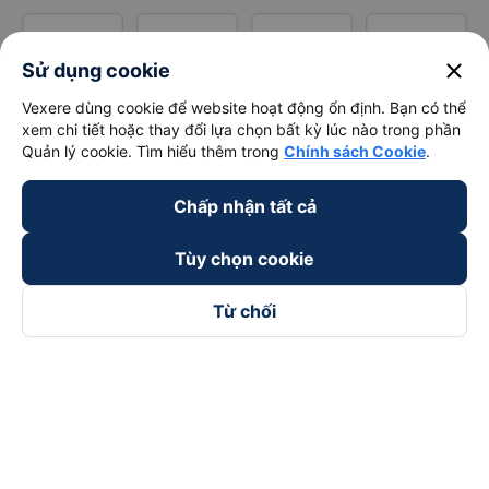
close
Sử dụng cookie
Vexere dùng cookie để website hoạt động ổn định. Bạn có thể
xem chi tiết hoặc thay đổi lựa chọn bất kỳ lúc nào trong phần
Quản lý cookie. Tìm hiểu thêm trong
Chính sách Cookie
.
Chấp nhận tất cả
Tùy chọn cookie
Từ chối
Theo dõi chúng tôi trên
Facebook
Tiktok
Youtube
Công ty TNHH Thương Mại Dịch Vụ Vexere
Địa chỉ đăng ký kinh doanh: 8C Chữ Đồng Tử, Phường Tân