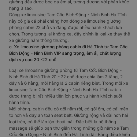
giường đều được bọc da êm ái, tương đương với phân khúc
hạng 3 sao.
Dòng xe limousine Tam Cốc Bích Động - Ninh Bình Hà Tĩnh
này có giá cả phải chăng hơn dòng xe limousine giường
phòng cabin 22 chỗ và đang được nhiều hành khách lựa
chọn. Trong tương lai không xa, đây chính là loại xe thay thế
xe giường nằm thông thường.
c. Xe limousine giường phòng cabin đi Hà Tĩnh từ Tam Cốc
Bích Động - Ninh Bình VIP sang trọng, êm ái, chất lượng
dịch vụ cao 20 -22 chỗ
Loại xe limousine giường phòng từ Tam Cốc Bích Động -
Ninh Bình đi Hà Tĩnh 20 - 22 chỗ được chia làm 2 tầng, 2
dãy và 6 hàng, mỗi hàng là 2 cabin riêng biệt. Trong mỗi xe
limousine Tam Cốc Bích Động - Ninh Bình Hà Tĩnh cabin
được trang bị rất nhiều tiện ích phục vụ hành khách suốt
hành trình.
Mỗi phòng, cabin đều có gối nằm rời, có gối ôm, có cái mền
to hơn và dây an toàn seat belt. Giường rộng và dài hơn hai
loại trên, có thể lăn lộn thoải mái. Đặc biệt là hệ thống
massage sẽ giúp bạn thư giãn trong những giờ nằm xe Tam
Cốc Bích Động - Ninh Bình đến Hà Tĩnh dài. Bảng điều khiển