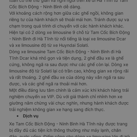
toàn có thể thư giãn và nghỉ ngơi trên xe đi Hà Tĩnh từ Tam
Cốc Bích Động - Ninh Bình dễ dàng.
Với khoảng cách rộng hơn giữa các ghế ngồi, không gian
riêng tư của hành khách sẽ thoải mái hơn. Tránh được sự va
chạm trong quá trình di chuyển với các hành khách khác.
Hiện tại có 2 dòng xe limousine 9 chỗ từ Tam Cốc Bích Động
- Ninh Bình đi Hà Tĩnh từ nổi tiếng là loại xe limousine Dcar
và xe limousine độ từ xe Huyndai Solati.
Dòng xe limousine Tam Cốc Bích Động - Ninh Bình đi Hà
Tĩnh Dcar khá nhỏ gọn và tiện dụng, 2 ghế đầu xe là ghế
cứng, không ngã ra sau được như các ghế còn lại. Dòng xe
limousine độ từ Solati lại có trần cao, không gian xe rộng rãi
và rất thoáng. 2 ghế đầu xe của dòng này vẫn ngã ra sau
được, và các ghế ngã ra thoải mái hơn.
Một điều đáng lưu tâm chính là cảm xúc khi khách hàng trải
nghiệm chuyến xe VIP. Dù với giá thành chỉ nhỉnh hơn xe
giường nằm chừng vài chục nghìn, nhưng hành khách được
trải nghiệm không gian xe hạng sang đích thực.
Dịch vụ
Xe Tam Cốc Bích Động - Ninh Bình Hà Tĩnh này được trang
bị đầy đủ các tiện ích thông thường như máy lạnh, chăn
đắp, nước uống. Điểm cộng cho dòng xe limousine Vip đi Hà