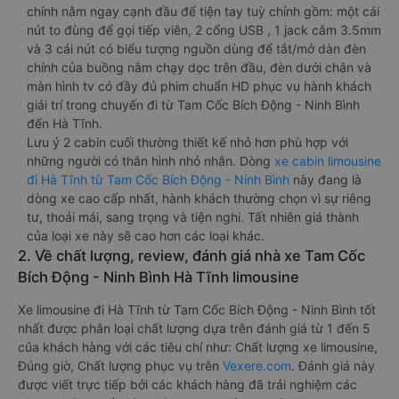
chính nằm ngay cạnh đầu để tiện tay tuỳ chỉnh gồm: một cái
nút to đùng để gọi tiếp viên, 2 cổng USB , 1 jack cắm 3.5mm
và 3 cái nút có biểu tượng nguồn dùng để tắt/mở dàn đèn
chính của buồng nằm chạy dọc trên đầu, đèn dưới chân và
màn hình tv có đầy đủ phim chuẩn HD phục vụ hành khách
giải trí trong chuyến đi từ Tam Cốc Bích Động - Ninh Bình
đến Hà Tĩnh.
Lưu ý 2 cabin cuối thường thiết kế nhỏ hơn phù hợp với
những người có thân hình nhỏ nhắn. Dòng
xe cabin limousine
đi Hà Tĩnh từ Tam Cốc Bích Động - Ninh Bình
này đang là
dòng xe cao cấp nhất, hành khách thường chọn vì sự riêng
tư, thoải mái, sang trọng và tiện nghi. Tất nhiên giá thành
của loại xe này sẽ cao hơn các loại khác.
2. Về chất lượng, review, đánh giá nhà xe Tam Cốc
Bích Động - Ninh Bình Hà Tĩnh limousine
Xe limousine đi Hà Tĩnh từ Tam Cốc Bích Động - Ninh Bình tốt
nhất được phân loại chất lượng dựa trên đánh giá từ 1 đến 5
của khách hàng với các tiêu chí như: Chất lượng xe limousine,
Đúng giờ, Chất lượng phục vụ trên
Vexere.com
. Đánh giá này
được viết trực tiếp bởi các khách hàng đã trải nghiệm các