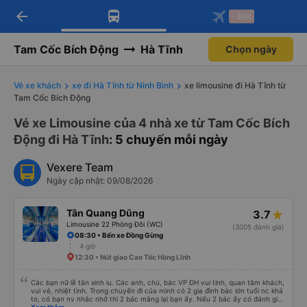
arrow_back
Tải app Vexere ngay!
Tải app Vexere
-30k
Mở app
Mở app
Nhận ưu đãi thành viên độc
-30k/ghế khi đặt vé máy bay qua
quyền
app
Tam Cốc Bích Động
Hà Tĩnh
Chọn ngày
Vé xe khách
xe đi Hà Tĩnh từ Ninh Bình
xe limousine đi Hà Tĩnh từ
Tam Cốc Bích Động
Vé xe Limousine của 4 nhà xe từ Tam Cốc Bích
Động đi Hà Tĩnh
: 5 chuyến mỗi ngày
Vexere Team
Ngày cập nhật: 09/08/2026
Tân Quang Dũng
3.7
Limousine 22 Phòng Đôi (WC)
(3005 đánh giá)
08:30 • Bến xe Đồng Gừng
4 giờ
12:30 • Nút giao Cao Tốc Hồng Lĩnh
Các bạn nữ lễ tân xinh iu. Các anh, chú, bác VP ĐH vui tính, quan tâm khách,
vui vẻ, nhiệt tình. Trong chuyến đi của mình có 2 gia đình bác lớn tuổi nc khá
to, có bạn nv nhắc nhở thì 2 bác mắng lại bạn ấy. Nếu 2 bác ấy có đánh giá