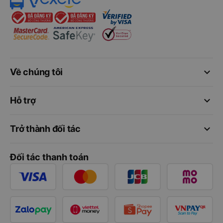
keyboard_arrow_down
Về chúng tôi
keyboard_arrow_down
Hỗ trợ
keyboard_arrow_down
Trở thành đối tác
Đối tác thanh toán