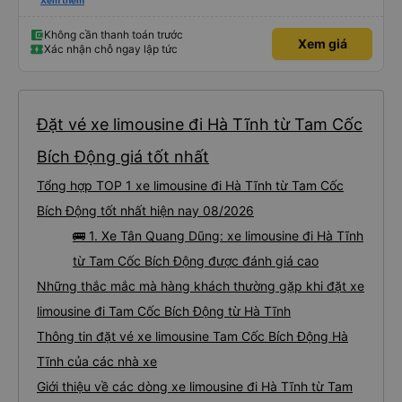
xấu thì mình ngược lại nha. Bạn ấy nhắc nhở rất đúng. 2 bác nói rất to. To
Xem thêm
đến lỗi mình ngủ còn mơ được câu chuyện các bác nói với nhau xuất hiện
trong giấc mơ của mình luôn. Nên nếu bạn ấy bị phản ánh thì đừng trừ lương
bạn ấy nha. Nếu bạn ấy bị trừ thì bảo bạn ấy liên hệ sđt của mình, mình hỗ
Không cần thanh toán trước
Xem giá
trợ ạ. Số mình đuôi 666, chuyến ĐH-NT ngày 16/1. À các bạn nữ lễ tân xinh
Xác nhận chỗ ngay lập tức
iu còn đổi cho mình phòng đơn sang đôi xong còn note là (một mình) yêu
luôn. Nhưng phòng đôi mà nằm một thì mỗi lần xe rẽ 1 cái là ✈️ Ít đi xe khách
nhưng đủ để đánh giá 10/10.
Đặt vé xe limousine đi Hà Tĩnh từ Tam Cốc
Bích Động giá tốt nhất
Tổng hợp TOP 1 xe limousine đi Hà Tĩnh từ Tam Cốc
Bích Động tốt nhất hiện nay 08/2026
🚌 1. Xe Tân Quang Dũng: xe limousine đi Hà Tĩnh
từ Tam Cốc Bích Động được đánh giá cao
Những thắc mắc mà hàng khách thường gặp khi đặt xe
limousine đi Tam Cốc Bích Động từ Hà Tĩnh
Thông tin đặt vé xe limousine Tam Cốc Bích Động Hà
Tĩnh của các nhà xe
Giới thiệu về các dòng xe limousine đi Hà Tĩnh từ Tam