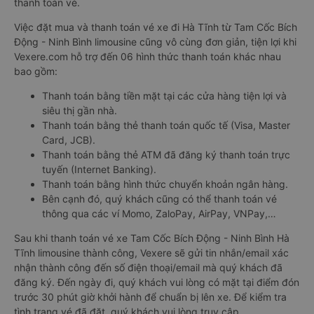
thanh toán vé.
Việc đặt mua và thanh toán vé xe đi Hà Tĩnh từ Tam Cốc Bích
Động - Ninh Bình limousine cũng vô cùng đơn giản, tiện lợi khi
Vexere.com hỗ trợ đến 06 hình thức thanh toán khác nhau
bao gồm:
Thanh toán bằng tiền mặt tại các cửa hàng tiện lợi và
siêu thị gần nhà.
Thanh toán bằng thẻ thanh toán quốc tế (Visa, Master
Card, JCB).
Thanh toán bằng thẻ ATM đã đăng ký thanh toán trực
tuyến (Internet Banking).
Thanh toán bằng hình thức chuyển khoản ngân hàng.
Bên cạnh đó, quý khách cũng có thể thanh toán vé
thông qua các ví Momo, ZaloPay, AirPay, VNPay,…
Sau khi thanh toán vé xe Tam Cốc Bích Động - Ninh Bình Hà
Tĩnh limousine thành công, Vexere sẽ gửi tin nhắn/email xác
nhận thành công đến số điện thoại/email mà quý khách đã
đăng ký. Đến ngày đi, quý khách vui lòng có mặt tại điểm đón
trước 30 phút giờ khởi hành để chuẩn bị lên xe. Để kiểm tra
tình trạng vé đã đặt, quý khách vui lòng truy cập