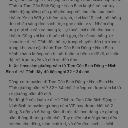
Tĩnh từ Tam Cốc Bích Động - Ninh Bình là ghế có nút tùy
chỉnh độ nghiêng của ghế phù hợp với nhu cầu của hành
khách. Xe có Wifi ,có thêm tủ lạnh, ti vi led 19 inch, hệ thống
đèn chiếu sáng đọc sách, bục gác chân, v.v.. Nhằm đáp
ứng mọi nhu cầu và mang lại sự thoải mái nhất cho hành
khách. Cũng với kích thước nhỏ gọn, đa số các hãng xe
limousine đi Hà Tĩnh đều hỗ trợ trung chuyển đón trả khách
trong khu vực nội thành Tam Cốc Bích Động - Ninh Bình.
Hành khách không còn bị bắt buộc ra bến xe để đi, chỉ cần
đặt vé trực tuyến và chờ xe đến đón.
b. Xe limousine giường nằm từ Tam Cốc Bích Động - Ninh
Bình đi Hà Tĩnh đầy đủ tiện nghi 32 - 34 chỗ
Dòng xe limousine đi Tam Cốc Bích Động - Ninh Bình Hà
Tĩnh giường nằm VIP 32 – 34 chỗ là dòng xe được làm lại từ
xe giường nằm 40 chỗ.
Sơ đồ ghế của loại xe đi Hà Tĩnh từ Tam Cốc Bích Động -
Ninh Bình limousine giường nằm VIP này được thiết kế 2
tầng, 3 dãy và 6 hàng. Kích thước dài hơn dòng xe giường
nằm thông thường một chút. Tuy nhiên tại mỗi giường đều
có rèm che riêng, màn hình led, và đèn đọc sách,…. Mỗi