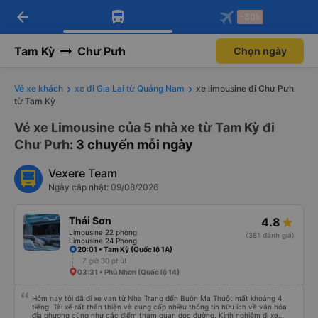
arrow_back
Tải app Vexere ngay!
Tải app Vexere
-30k
Mở app
Mở app
Nhận ưu đãi thành viên độc
-30k/ghế khi đặt vé máy bay qua
quyền
app
Tam Kỳ
Chư Pưh
Chọn ngày
Vé xe khách
xe đi Gia Lai từ Quảng Nam
xe limousine đi Chư Pưh
từ Tam Kỳ
Vé xe Limousine của 5 nhà xe từ Tam Kỳ đi
Chư Pưh
: 3 chuyến mỗi ngày
Vexere Team
Ngày cập nhật: 09/08/2026
Thái Sơn
4.8
Limousine 22 phòng
(381 đánh giá)
Limousine 24 Phòng
20:01 • Tam Kỳ (Quốc lộ 1A)
7 giờ 30 phút
03:31 • Phú Nhơn (Quốc lộ 14)
Hôm nay tôi đã đi xe van từ Nha Trang đến Buôn Ma Thuột mất khoảng 4
tiếng. Tài xế rất thân thiện và cung cấp nhiều thông tin hữu ích về văn hóa
địa phương cũng như các điểm tham quan dọc đường. Kinh nghiệm đi xe