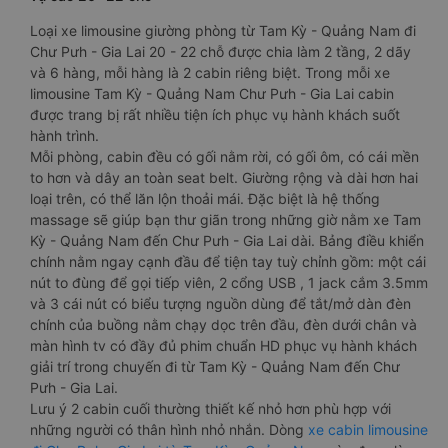
Loại xe limousine giường phòng từ Tam Kỳ - Quảng Nam đi
Chư Pưh - Gia Lai 20 - 22 chỗ được chia làm 2 tầng, 2 dãy
và 6 hàng, mỗi hàng là 2 cabin riêng biệt. Trong mỗi xe
limousine Tam Kỳ - Quảng Nam Chư Pưh - Gia Lai cabin
được trang bị rất nhiều tiện ích phục vụ hành khách suốt
hành trình.
Mỗi phòng, cabin đều có gối nằm rời, có gối ôm, có cái mền
to hơn và dây an toàn seat belt. Giường rộng và dài hơn hai
loại trên, có thể lăn lộn thoải mái. Đặc biệt là hệ thống
massage sẽ giúp bạn thư giãn trong những giờ nằm xe Tam
Kỳ - Quảng Nam đến Chư Pưh - Gia Lai dài. Bảng điều khiển
chính nằm ngay cạnh đầu để tiện tay tuỳ chỉnh gồm: một cái
nút to đùng để gọi tiếp viên, 2 cổng USB , 1 jack cắm 3.5mm
và 3 cái nút có biểu tượng nguồn dùng để tắt/mở dàn đèn
chính của buồng nằm chạy dọc trên đầu, đèn dưới chân và
màn hình tv có đầy đủ phim chuẩn HD phục vụ hành khách
giải trí trong chuyến đi từ Tam Kỳ - Quảng Nam đến Chư
Pưh - Gia Lai.
Lưu ý 2 cabin cuối thường thiết kế nhỏ hơn phù hợp với
những người có thân hình nhỏ nhắn. Dòng
xe cabin limousine