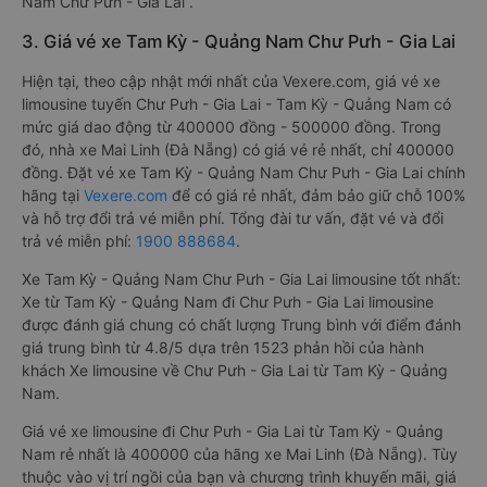
Nam Chư Pưh - Gia Lai .
3. Giá vé xe Tam Kỳ - Quảng Nam Chư Pưh - Gia Lai
Hiện tại, theo cập nhật mới nhất của Vexere.com, giá vé xe
limousine tuyến Chư Pưh - Gia Lai - Tam Kỳ - Quảng Nam có
mức giá dao động từ 400000 đồng - 500000 đồng. Trong
đó, nhà xe Mai Linh (Đà Nẵng) có giá vé rẻ nhất, chỉ 400000
đồng. Đặt vé xe Tam Kỳ - Quảng Nam Chư Pưh - Gia Lai chính
hãng tại
Vexere.com
để có giá rẻ nhất, đảm bảo giữ chỗ 100%
và hỗ trợ đổi trả vé miễn phí. Tổng đài tư vấn, đặt vé và đổi
trả vé miễn phí:
1900 888684
.
Xe Tam Kỳ - Quảng Nam Chư Pưh - Gia Lai limousine tốt nhất:
Xe từ Tam Kỳ - Quảng Nam đi Chư Pưh - Gia Lai limousine
được đánh giá chung có chất lượng Trung bình với điểm đánh
giá trung bình từ 4.8/5 dựa trên 1523 phản hồi của hành
khách Xe limousine về Chư Pưh - Gia Lai từ Tam Kỳ - Quảng
Nam.
Giá vé xe limousine đi Chư Pưh - Gia Lai từ Tam Kỳ - Quảng
Nam rẻ nhất là 400000 của hãng xe Mai Linh (Đà Nẵng). Tùy
thuộc vào vị trí ngồi của bạn và chương trình khuyến mãi, giá