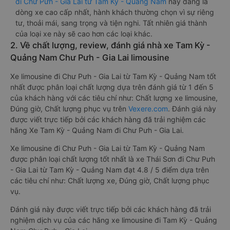
đi Chư Pưh - Gia Lai từ Tam Kỳ - Quảng Nam
này đang là
dòng xe cao cấp nhất, hành khách thường chọn vì sự riêng
tư, thoải mái, sang trọng và tiện nghi. Tất nhiên giá thành
của loại xe này sẽ cao hơn các loại khác.
2. Về chất lượng, review, đánh giá nhà xe Tam Kỳ -
Quảng Nam Chư Pưh - Gia Lai limousine
Xe limousine đi Chư Pưh - Gia Lai từ Tam Kỳ - Quảng Nam tốt
nhất được phân loại chất lượng dựa trên đánh giá từ 1 đến 5
của khách hàng với các tiêu chí như: Chất lượng xe limousine,
Đúng giờ, Chất lượng phục vụ trên
Vexere.com
. Đánh giá này
được viết trực tiếp bởi các khách hàng đã trải nghiệm các
hãng Xe Tam Kỳ - Quảng Nam đi Chư Pưh - Gia Lai.
Xe limousine đi Chư Pưh - Gia Lai từ Tam Kỳ - Quảng Nam
được phân loại chất lượng tốt nhất là xe Thái Sơn đi Chư Pưh
- Gia Lai từ Tam Kỳ - Quảng Nam đạt 4.8 / 5 điểm dựa trên
các tiêu chí như: Chất lượng xe, Đúng giờ, Chất lượng phục
vụ.
Đánh giá này được viết trực tiếp bởi các khách hàng đã trải
nghiệm dịch vụ của các hãng xe limousine đi Tam Kỳ - Quảng