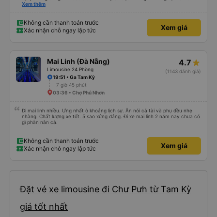
buýt ở nhiều vùng khác nhau trên khắp Việt Nam trước đây của chúng tôi
Xem thêm
khá đáng sợ vì các tài xế thường làm mọi cách để vượt qua những đoạn
đường tắc nghẽn. Tài xế này là người lái xe an toàn nhất mà chúng tôi từng
gặp. Chúng tôi rất khuyến khích sử dụng dịch vụ vận chuyển của Thai Son.
Không cần thanh toán trước
Xem giá
Xác nhận chỗ ngay lập tức
Mai Linh (Đà Nẵng)
4.7
Limousine 24 Phòng
(1143 đánh giá)
19:51 • Ga Tam Kỳ
7 giờ 45 phút
03:36 • Chợ Phú Nhơn
Đi mai linh nhiều. Ưng nhất ở khoảng lịch sự. Ăn nói cả tài và phụ đều nhẹ
nhàng. Chất lượng xe tốt. 5 sao xứng đáng. Đi xe mai linh 2 năm nay chưa có
gì phàn nàn cả.
Không cần thanh toán trước
Xem giá
Xác nhận chỗ ngay lập tức
Đặt vé xe limousine đi Chư Pưh từ Tam Kỳ
giá tốt nhất