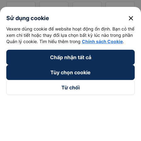
close
Sử dụng cookie
Vexere dùng cookie để website hoạt động ổn định. Bạn có thể
xem chi tiết hoặc thay đổi lựa chọn bất kỳ lúc nào trong phần
Quản lý cookie. Tìm hiểu thêm trong
Chính sách Cookie
.
Chấp nhận tất cả
Tùy chọn cookie
Từ chối
Theo dõi chúng tôi trên
Facebook
Tiktok
Youtube
Công ty TNHH Thương Mại Dịch Vụ Vexere
Địa chỉ đăng ký kinh doanh: 8C Chữ Đồng Tử, Phường Tân