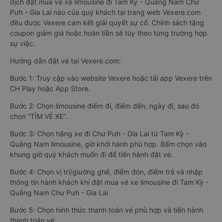
dịch đặt mua vé xe limousine đi Tam Kỳ - Quảng Nam Chư
Pưh - Gia Lai nào của quý khách tại trang web Vexere.com
đều được Vexere cam kết giải quyết sự cố. Chính sách tặng
coupon giảm giá hoặc hoàn tiền sẽ tùy theo từng trường hợp
sự việc.
Hướng dẫn đặt vé tại Vexere.com:
Bước 1: Truy cập vào website Vexere hoặc tải app Vexere trên
CH Play hoặc App Store.
Bước 2: Chọn limousine điểm đi, điểm đến, ngày đi, sau đó
chọn “TÌM VÉ XE”.
Bước 3: Chọn hãng xe đi Chư Pưh - Gia Lai từ Tam Kỳ -
Quảng Nam limousine, giờ khởi hành phù hợp. Bấm chọn vào
khung giờ quý khách muốn đi để tiến hành đặt vé.
Bước 4: Chọn vị trí/giường ghế, điểm đón, điểm trả và nhập
thông tin hành khách khi đặt mua vé xe limousine đi Tam Kỳ -
Quảng Nam Chư Pưh - Gia Lai
Bước 5: Chọn hình thức thanh toán vé phù hợp và tiến hành
thanh toán vé.