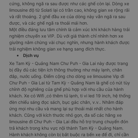
cứng, không ngã ra sau được như các ghế còn lại. Dòng xe
limousine độ từ Solati lại có trần cao, không gian xe rộng rãi
và rất thoáng. 2 ghế đầu xe của dòng này vẫn ngã ra sau
được, và các ghế ngã ra thoải mái hơn.
Một điều đáng lưu tâm chính là cảm xúc khi khách hàng trải
nghiệm chuyến xe VIP. Dù với giá thành chỉ nhỉnh hơn xe
giường nằm chừng vài chục nghìn, nhưng hành khách được
trải nghiệm không gian xe hạng sang đích thực.
Dịch vụ
Xe Tam Kỳ - Quảng Nam Chư Pưh - Gia Lai này được trang
bị đầy đủ các tiện ích thông thường như máy lạnh, chăn
đắp, nước uống. Điểm cộng cho dòng xe limousine Vip đi
Chư Pưh - Gia Lai từ Tam Kỳ - Quảng Nam là ghế có nút tùy
chỉnh độ nghiêng của ghế phù hợp với nhu cầu của hành
khách. Xe có Wifi ,có thêm tủ lạnh, ti vi led 19 inch, hệ thống
đèn chiếu sáng đọc sách, bục gác chân, v.v.. Nhằm đáp
ứng mọi nhu cầu và mang lại sự thoải mái nhất cho hành
khách. Cũng với kích thước nhỏ gọn, đa số các hãng xe
limousine đi Chư Pưh - Gia Lai đều hỗ trợ trung chuyển đón
trả khách trong khu vực nội thành Tam Kỳ - Quảng Nam.
Hành khách không còn bị bắt buộc ra bến xe để đi, chỉ cần