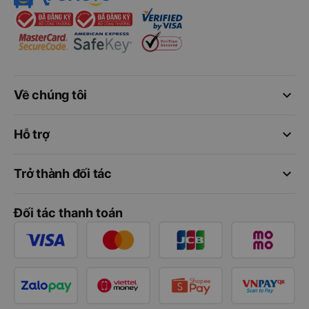
keyboard_arrow_down
Về chúng tôi
keyboard_arrow_down
Hỗ trợ
keyboard_arrow_down
Trở thành đối tác
Đối tác thanh toán