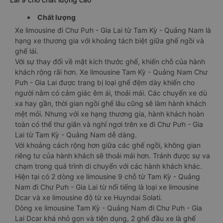
Chất lượng
Xe limousine đi Chư Pưh - Gia Lai từ Tam Kỳ - Quảng Nam là
hạng xe thương gia với khoảng tách biệt giữa ghế ngồi và
ghế lái.
Với sự thay đổi về mặt kích thước ghế, khiến chỗ của hành
khách rộng rãi hơn. Xe limousine Tam Kỳ - Quảng Nam Chư
Pưh - Gia Lai được trang bị loại ghế đệm dày khiến cho
người nằm có cảm giác êm ái, thoải mái. Các chuyến xe dù
xa hay gần, thời gian ngồi ghế lâu cũng sẽ làm hành khách
mệt mỏi. Nhưng với xe hạng thương gia, hành khách hoàn
toàn có thể thư giãn và nghỉ ngơi trên xe đi Chư Pưh - Gia
Lai từ Tam Kỳ - Quảng Nam dễ dàng.
Với khoảng cách rộng hơn giữa các ghế ngồi, không gian
riêng tư của hành khách sẽ thoải mái hơn. Tránh được sự va
chạm trong quá trình di chuyển với các hành khách khác.
Hiện tại có 2 dòng xe limousine 9 chỗ từ Tam Kỳ - Quảng
Nam đi Chư Pưh - Gia Lai từ nổi tiếng là loại xe limousine
Dcar và xe limousine độ từ xe Huyndai Solati.
Dòng xe limousine Tam Kỳ - Quảng Nam đi Chư Pưh - Gia
Lai Dcar khá nhỏ gọn và tiện dụng, 2 ghế đầu xe là ghế