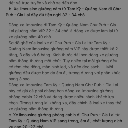
đặt vé trực tuyến và chờ xe đến đón.
b. Xe limousine giường nằm từ Tam Kỳ - Quảng Nam đi Chư
Pưh - Gia Lai đầy đủ tiện nghi 32 - 34 chỗ
Dòng xe limousine đi Tam Kỳ - Quảng Nam Chư Pưh - Gia
Lai giường nằm VIP 32 – 34 chỗ là dòng xe được làm lại từ
xe giường nằm 40 chỗ.
Sơ đồ ghế của loại xe đi Chư Pưh - Gia Lai từ Tam Kỳ -
Quảng Nam limousine giường nằm VIP này được thiết kế 2
tầng, 3 dãy và 6 hàng. Kích thước dài hơn dòng xe giường
nằm thông thường một chút. Tuy nhiên tại mỗi giường đều
có rèm che riêng, màn hình led, và đèn đọc sách,…. Mỗi
giường đều được bọc da êm ái, tương đương với phân khúc
hạng 3 sao.
Dòng xe limousine Tam Kỳ - Quảng Nam Chư Pưh - Gia Lai
này có giá cả phải chăng hơn dòng xe limousine giường
phòng cabin 22 chỗ và đang được nhiều hành khách lựa
chọn. Trong tương lai không xa, đây chính là loại xe thay thế
xe giường nằm thông thường.
c. Xe limousine giường phòng cabin đi Chư Pưh - Gia Lai từ
Tam Kỳ - Quảng Nam VIP sang trọng, êm ái, chất lượng dịch
vụ cao 20 -22 chỗ