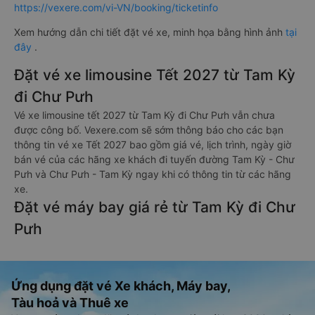
https://vexere.com/vi-VN/booking/ticketinfo
Xem hướng dẫn chi tiết đặt vé xe, minh họa bằng hình ảnh
tại
đây
.
Đặt vé xe limousine Tết 2027 từ Tam Kỳ
đi Chư Pưh
Vé xe limousine tết 2027 từ Tam Kỳ đi Chư Pưh vẫn chưa
được công bố. Vexere.com sẽ sớm thông báo cho các bạn
thông tin vé xe Tết 2027 bao gồm giá vé, lịch trình, ngày giờ
bán vé của các hãng xe khách đi tuyến đường Tam Kỳ - Chư
Pưh và Chư Pưh - Tam Kỳ ngay khi có thông tin từ các hãng
xe.
Đặt vé máy bay giá rẻ từ Tam Kỳ đi Chư
Pưh
Ứng dụng đặt vé Xe khách, Máy bay,
Tàu hoả và Thuê xe